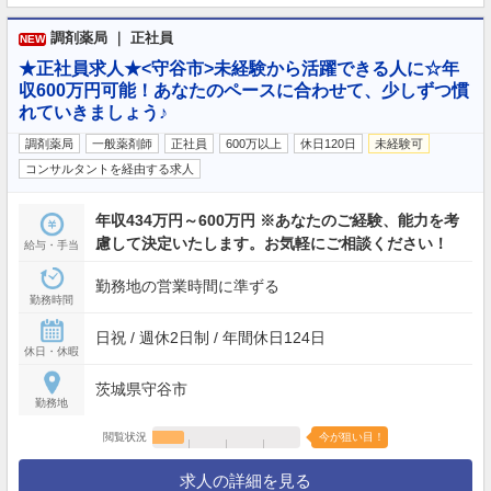
調剤薬局 ｜ 正社員
NEW
★正社員求人★<守谷市>未経験から活躍できる人に☆年
収600万円可能！あなたのペースに合わせて、少しずつ慣
れていきましょう♪
調剤薬局
一般薬剤師
正社員
600万以上
休日120日
未経験可
コンサルタントを経由する求人
年収434万円～600万円 ※あなたのご経験、能力を考
慮して決定いたします。お気軽にご相談ください！
給与・手当
勤務地の営業時間に準ずる
勤務時間
日祝 / 週休2日制 / 年間休日124日
休日・休暇
茨城県守谷市
勤務地
閲覧状況
今が狙い目！
求人の詳細を見る