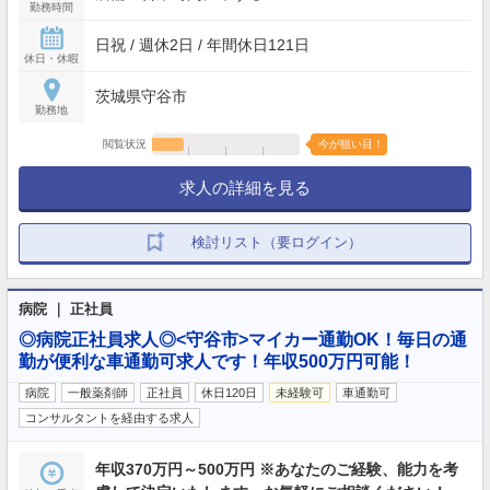
勤務時間
日祝 / 週休2日 / 年間休日121日
休日・休暇
茨城県守谷市
勤務地
閲覧状況
今が狙い目！
求人の詳細を見る
検討リスト（要ログイン）
病院 ｜ 正社員
◎病院正社員求人◎<守谷市>マイカー通勤OK！毎日の通
勤が便利な車通勤可求人です！年収500万円可能！
病院
一般薬剤師
正社員
休日120日
未経験可
車通勤可
コンサルタントを経由する求人
年収370万円～500万円 ※あなたのご経験、能力を考