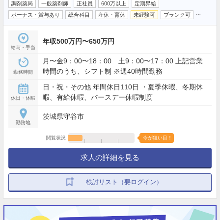
調剤薬局
一般薬剤師
正社員
600万以上
定期昇給
…
ボーナス・賞与あり
総合科目
産休・育休
未経験可
ブランク可
年収500万円〜650万円
給与・手当
月〜金9：00〜18：00 土9：00〜17：00 上記営業
時間のうち、シフト制 ※週40時間勤務
勤務時間
日・祝・その他 年間休日110日 ・夏季休暇、冬期休
暇、有給休暇、バースデー休暇制度
休日・休暇
茨城県守谷市
勤務地
閲覧状況
今が狙い目！
求人の詳細を見る
検討リスト（要ログイン）