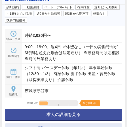
調剤薬局
一般薬剤師
パート・アルバイト
有休推奨
週1日から勤務可
～18時までの職場
週2日から勤務可
週3日から勤務可
転勤なし
…
扶養内勤務可
時給2,020円〜
給与・手当
9:00～18:00、週4日 ※休憩なし（一日の労働時間が
6時間を超えた場合は法定通り） ※勤務時間は応相談
勤務時間
※時間外業務あり
シフト制 バースデー休暇（年1回） 年末年始休暇
（12/30～1/3） 有給休暇 慶弔休暇 出産・育児休暇
休日・休暇
（取得実績あり） 介護休暇
茨城県守谷市
勤務地
閲覧状況
今が狙い目！
求人の詳細を見る