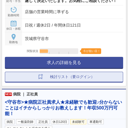
慮して決定いたします。お気軽にご相談ください！
給与・手当
店舗の営業時間に準ずる
勤務時間
日祝 / 週休2日 / 年間休日121日
休日・休暇
茨城県守谷市
勤務地
閲覧状況
今が狙い目！
求人の詳細を見る
検討リスト（要ログイン）
病院 ｜ 正社員
NEW
<守谷市>★病院正社員求人★未経験でも歓迎♪分からない
ことはイチからしっかりお教えします！年収500万円可
能！
病院
一般薬剤師
正社員
休日120日
未経験可
車通勤可