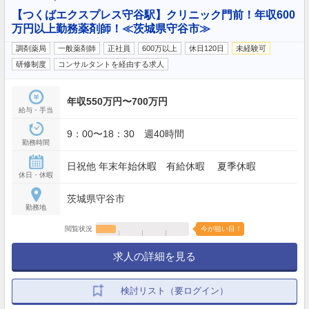
【つくばエクスプレス守谷駅】クリニック門前！年収600
万円以上勤務薬剤師！≪茨城県守谷市≫
調剤薬局
一般薬剤師
正社員
600万以上
休日120日
未経験可
研修制度
コンサルタントを経由する求人
年収550万円〜700万円
給与・手当
9：00〜18：30 週40時間
勤務時間
日祝他 年末年始休暇 有給休暇 夏季休暇
休日・休暇
茨城県守谷市
勤務地
閲覧状況
今が狙い目！
求人の詳細を見る
検討リスト（要ログイン）