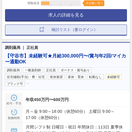
閲覧状況
今が狙い目！
求人の詳細を見る
検討リスト（要ログイン）
調剤薬局 ｜ 正社員
【守谷市】未経験可★月給300,000円〜/賞与年2回/マイカ
ー通勤OK
調剤薬局
一般薬剤師
正社員
ボーナス・賞与あり
住宅補助(手当)・寮・社宅
有休推奨
産休・育休
転勤なし
未経験可
…
ブランク可
年収450万円〜600万円
給与・手当
月～金 9:00～18:00（休憩60分） 土曜日 9:00～
17:00（休憩60分）
勤務時間
月間シフト制 日曜日・祝日 年間休日：113日 夏季休