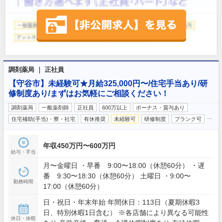
調剤薬局 ｜ 正社員
【守谷市】未経験可★月給325,000円〜/住宅手当あり/研
修制度あり/まずはお気軽にご相談ください！
調剤薬局
一般薬剤師
正社員
600万以上
ボーナス・賞与あり
…
住宅補助(手当)・寮・社宅
有休推奨
未経験可
研修制度
ブランク可
年収450万円〜600万円
給与・手当
月〜金曜日 ・早番 9:00〜18:00（休憩60分） ・遅
番 9:30〜18:30（休憩60分） 土曜日 ・9:00〜
勤務時間
17:00（休憩60分）
日・祝日・年末年始 年間休日：113日（夏期休暇3
日、特別休暇1日含む） ※各店舗により異なる可能性
休日・休暇