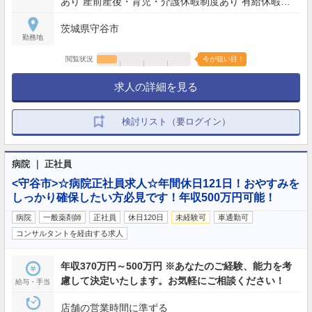
あり 産前産後・育児・介護休暇制度あり 有給休暇
慶弔休暇 年末年始休暇（12/30〜1/3） 夏季休暇（6
茨城県守谷市
月〜10月の間に3日） バースデー休暇（1日） 永年
勤務地
勤続リフレッシュ休暇+報奨金
閲覧状況
今が狙い目！
求人の詳細を見る
検討リスト（要ログイン）
病院 ｜ 正社員
<守谷市>☆病院正社員求人☆年間休日121日！おやすみを
しっかり確保したい方必見です！年収500万円可能！
病院
一般薬剤師
正社員
休日120日
未経験可
車通勤可
コンサルタントを経由する求人
年収370万円～500万円 ※あなたのご経験、能力を考
慮して決定いたします。お気軽にご相談ください！
給与・手当
店舗の営業時間に準ずる