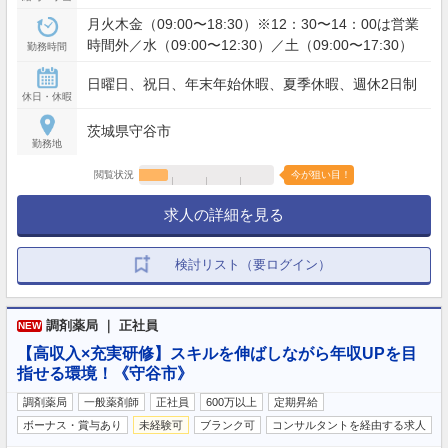
月火木金（09:00〜18:30）※12：30〜14：00は営業
時間外／水（09:00〜12:30）／土（09:00〜17:30）
勤務時間
日曜日、祝日、年末年始休暇、夏季休暇、週休2日制
休日・休暇
茨城県守谷市
勤務地
閲覧状況
今が狙い目！
求人の詳細を見る
検討リスト（要ログイン）
調剤薬局 ｜ 正社員
NEW
【高収入×充実研修】スキルを伸ばしながら年収UPを目
指せる環境！《守谷市》
調剤薬局
一般薬剤師
正社員
600万以上
定期昇給
ボーナス・賞与あり
未経験可
ブランク可
コンサルタントを経由する求人