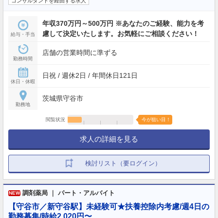
コンサルタントを経由する求人
年収370万円～500万円 ※あなたのご経験、能力を考
慮して決定いたします。お気軽にご相談ください！
給与・手当
店舗の営業時間に準ずる
勤務時間
日祝 / 週休2日 / 年間休日121日
休日・休暇
茨城県守谷市
勤務地
閲覧状況
今が狙い目！
求人の詳細を見る
検討リスト（要ログイン）
調剤薬局 ｜ パート・アルバイト
NEW
【守谷市／新守谷駅】未経験可★扶養控除内考慮/週4日の
勤務募集/時給2,020円〜