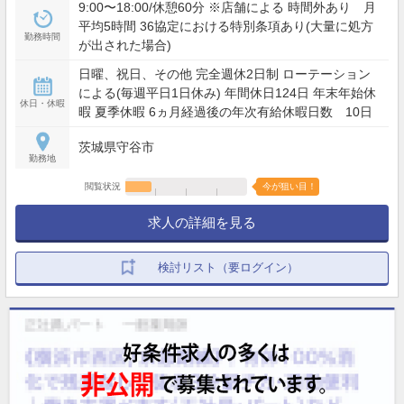
9:00〜18:00/休憩60分 ※店舗による 時間外あり 月
平均5時間 36協定における特別条項あり(大量に処方
勤務時間
が出された場合)
日曜、祝日、その他 完全週休2日制 ローテーション
による(毎週平日1日休み) 年間休日124日 年末年始休
休日・休暇
暇 夏季休暇 6ヵ月経過後の年次有給休暇日数 10日
茨城県守谷市
勤務地
閲覧状況
今が狙い目！
求人の詳細を見る
検討リスト（要ログイン）