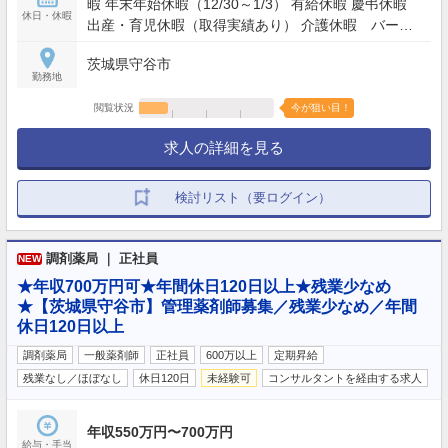
暇 年末年始休暇（12/30～1/3） 有給休暇 慶弔休暇
休日・休暇
出産・育児休暇（取得実績あり） 介護休暇 バース
デー休暇
茨城県守谷市
勤務地
閲覧状況
今が狙い目！
求人の詳細を見る
検討リスト（要ログイン）
調剤薬局 ｜ 正社員
NEW
★年収700万円可★年間休日120日以上★残業少なめ
★【茨城県守谷市】管理薬剤師募集／残業少なめ／年間
休日120日以上
調剤薬局
一般薬剤師
正社員
600万以上
定期昇給
残業なし／ほぼなし
休日120日
未経験可
コンサルタントを経由する求人
年収550万円〜700万円
給与・手当