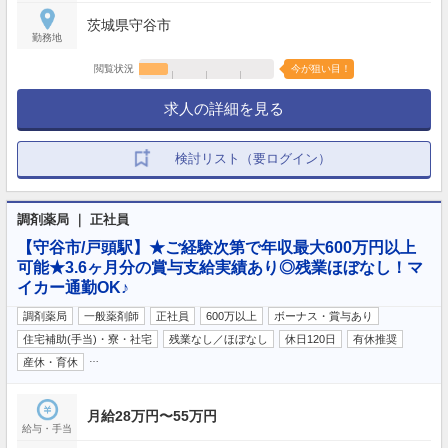
茨城県守谷市
勤務地
閲覧状況
今が狙い目！
求人の詳細を見る
検討リスト（要ログイン）
調剤薬局 ｜ 正社員
【守谷市/戸頭駅】★ご経験次第で年収最大600万円以上
可能★3.6ヶ月分の賞与支給実績あり◎残業ほぼなし！マ
イカー通勤OK♪
調剤薬局
一般薬剤師
正社員
600万以上
ボーナス・賞与あり
住宅補助(手当)・寮・社宅
残業なし／ほぼなし
休日120日
有休推奨
…
産休・育休
月給28万円〜55万円
給与・手当