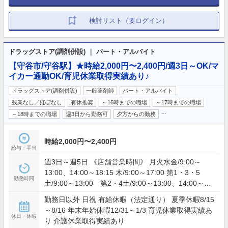
検討リスト（要ログイン）
ドラッグストア(調剤併設) ｜ パート・アルバイト
【守谷市/守谷駅】★時給2,000円〜2,400円/週3日～OK/マ
イカー通勤OK/育児休業取得実績あり♪
ドラッグストア(調剤併設)
一般薬剤師
パート・アルバイト
残業なし／ほぼなし
有休推奨
～16時までの職場
～17時までの職場
…
～18時までの職場
週3日から勤務可
夕方からの勤務
時給2,000円〜2,400円
給与・手当
週3日～週5日 《店舗営業時間》 月火水金/9:00～
13:00、14:00～18:15 木/9:00～17:00 第1・3・5
勤務時間
土/9:00～13:00 第2・4土/9:00～13:00、14:00～
17:00 ※就業時間応相談 ※6時間以下の場合は休憩な
勤務日以外 日祝 有給休暇（法定通り） 夏季休暇8/15
し、6時間以上の場合は45分以上、8時間以上の場合
～8/16 年末年始休暇12/31～1/3 育児休業取得実績あ
は75分 ※時間外 月平均5時間 ※36協定における
休日・休暇
り 介護休業取得実績あり
特別条項あり（繁忙時期）