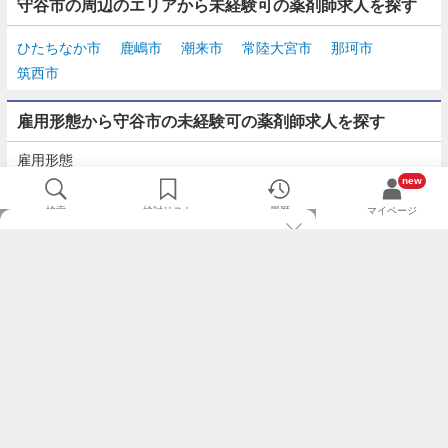
守谷市の周辺のエリアから未経験可の薬剤師求人を探す
ひたちなか市
鹿嶋市
潮来市
常陸大宮市
那珂市
筑西市
雇用形態から守谷市の未経験可の薬剤師求人を探す
雇用形態
正社員
契約社員
派遣
パート・アルバイト
new
検索
検討リスト
履歴
マイページ
TOP
m3.comログインで
求人探しがもっと便利に
最近チェックした求人一覧
薬剤師の転職成功ガイド
希望に合う新着求人を通知
コンサルタントに転職相談
人気求人を通知メールで逃さずキャッチ
検討中の求人を保存
利用規約
個人情報の取り扱いについて
求人をキープして、比較・検討できる
応募フォームの入力が簡単に
基本情報の入力省略で即応募完了