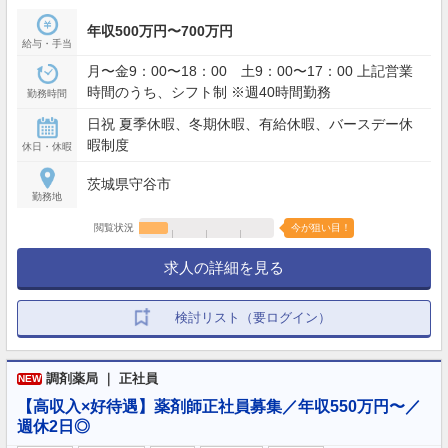
年収500万円〜700万円
給与・手当
月〜金9：00〜18：00 土9：00〜17：00 上記営業
時間のうち、シフト制 ※週40時間勤務
勤務時間
日祝 夏季休暇、冬期休暇、有給休暇、バースデー休
暇制度
休日・休暇
茨城県守谷市
勤務地
閲覧状況
今が狙い目！
求人の詳細を見る
検討リスト（要ログイン）
調剤薬局 ｜ 正社員
NEW
【高収入×好待遇】薬剤師正社員募集／年収550万円〜／
週休2日◎