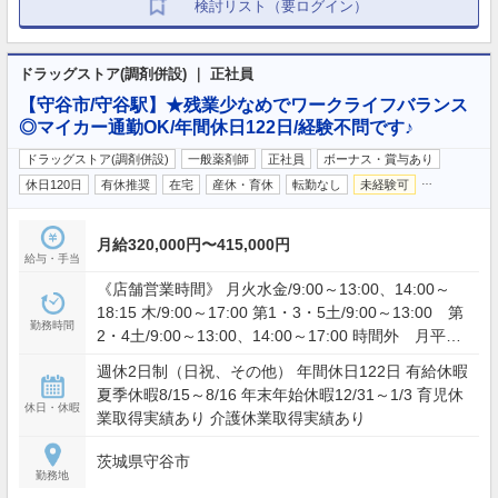
検討リスト（要ログイン）
ドラッグストア(調剤併設) ｜ 正社員
【守谷市/守谷駅】★残業少なめでワークライフバランス
◎マイカー通勤OK/年間休日122日/経験不問です♪
ドラッグストア(調剤併設)
一般薬剤師
正社員
ボーナス・賞与あり
…
休日120日
有休推奨
在宅
産休・育休
転勤なし
未経験可
月給320,000円〜415,000円
給与・手当
《店舗営業時間》 月火水金/9:00～13:00、14:00～
18:15 木/9:00～17:00 第1・3・5土/9:00～13:00 第
勤務時間
2・4土/9:00～13:00、14:00～17:00 時間外 月平均
6時間 36協定における特別条項あり（繁忙時期）
週休2日制（日祝、その他） 年間休日122日 有給休暇
夏季休暇8/15～8/16 年末年始休暇12/31～1/3 育児休
休日・休暇
業取得実績あり 介護休業取得実績あり
茨城県守谷市
勤務地