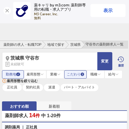
薬キャリ by m3.com: 薬剤師専
表示
用の転職・求人アプリ
ログイン
会員登録
M3 Career, Inc.

無料
守谷市の薬剤師求人一覧
薬剤師の求人・転職TOP
地域で探す
茨城県
茨城県 守谷市
変更
未経験可
履歴
勤務地
雇用形態
業種
こだわり
職種
給与
✓
1
雇用形態を絞り込む
正社員
契約社員
派遣
パート・アルバイト
おすすめ順
新着順
14
薬剤師求人
件
中 1-20件
調剤薬局 ｜ 正社員