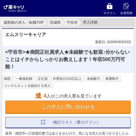
ログイン
会員登録
求人詳細
薬剤師の求人・転職TOP
茨城県
守谷市
エムスリーキャリア
更新日: 2026年08月03日
<守谷市>★病院正社員求人★未経験でも歓迎♪分からない
ことはイチからしっかりお教えします！年収500万円可
能！
病院
一般薬剤師
正社員
年間休日120日以上
未経験可
車通勤可
コンサルタントを経由する求人
4
人がこの求人票を見ています
この求人に問い合わせる
検討リスト（要ログイン）
薬局・病院等への直接応募ではありませんので、気になる求人が見つかりましたら