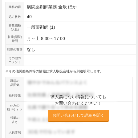
病院薬剤師業務 全般 ほか
業務内容
40
処方枚数
募集職種
一般薬剤師 (1)
(人数)
営業(開院)
月～土 8:30～17:00
時間
なし
転勤の有無
その他の
コメント
※その他労働条件等の情報は求人取扱会社から別途明示します。
職場の
雰囲気
福利厚生
求人票にない情報についても
お問い合わせください！
休みの
取りやすさ
お問い合わせして詳細を聞く
残業の
多さ
人員体制