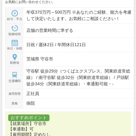
お気軽にお問い合わせください。
年収370万円～500万円 ※あなたのご経験、能力を考慮
して決定いたします。お気軽にご相談ください！
給与・手当
店舗の営業時間に準ずる
勤務時間
日祝 / 週休2日 / 年間休日121日
休日・休暇
茨城県 守谷市
勤務地
守谷駅 徒歩29分（つくばエクスプレス、関東鉄道常総
線） / 南守谷駅 徒歩32分（関東鉄道常総線） / 戸頭駅
交通機関
徒歩34分（関東鉄道常総線）・車通勤可能・-
正社員
雇用形態
病院
業種
おすすめポイント
【就業場所】守谷市
【車通勤】可
【雇用期間】定めなし