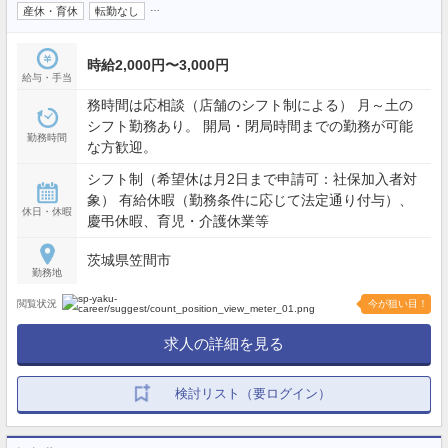
…
産休・育休
転勤なし
時給2,000円〜3,000円
給与・手当
務時間は応相談（店舗のシフト制による） 月～土の
シフト勤務あり。 開局・閉局時間までの勤務が可能
勤務時間
な方歓迎。
シフト制（希望休は月2日まで申請可：社保加入者対
象） 有給休暇（勤務条件に応じて法定通り付与）、
休日・休暇
慶弔休暇、育児・介護休業等
茨城県笠間市
勤務地
閲覧状況
今が狙い目！
求人の詳細を見る
検討リスト（要ログイン）