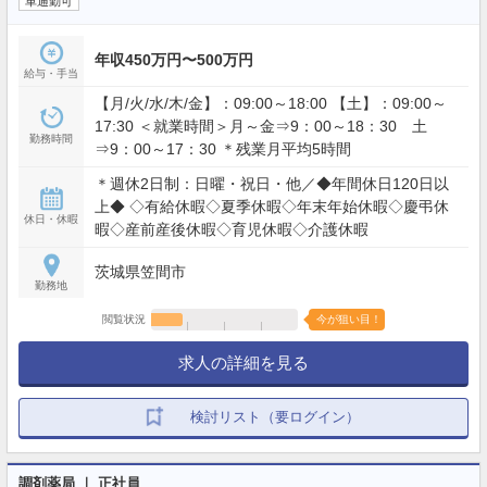
車通勤可
年収450万円〜500万円
給与・手当
【月/火/水/木/金】：09:00～18:00 【土】：09:00～
17:30 ＜就業時間＞月～金⇒9：00～18：30 土
勤務時間
⇒9：00～17：30 ＊残業月平均5時間
＊週休2日制：日曜・祝日・他／◆年間休日120日以
上◆ ◇有給休暇◇夏季休暇◇年末年始休暇◇慶弔休
休日・休暇
暇◇産前産後休暇◇育児休暇◇介護休暇
茨城県笠間市
勤務地
閲覧状況
今が狙い目！
求人の詳細を見る
検討リスト（要ログイン）
調剤薬局 ｜ 正社員