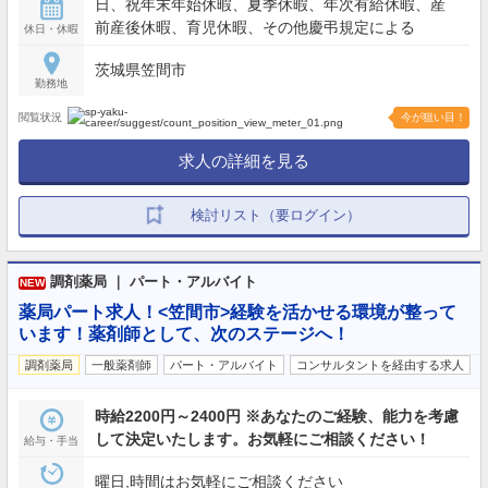
日、祝年末年始休暇、夏季休暇、年次有給休暇、産
前産後休暇、育児休暇、その他慶弔規定による
休日・休暇
茨城県笠間市
勤務地
閲覧状況
今が狙い目！
求人の詳細を見る
検討リスト（要ログイン）
調剤薬局 ｜ パート・アルバイト
NEW
薬局パート求人！<笠間市>経験を活かせる環境が整って
います！薬剤師として、次のステージへ！
調剤薬局
一般薬剤師
パート・アルバイト
コンサルタントを経由する求人
時給2200円～2400円 ※あなたのご経験、能力を考慮
して決定いたします。お気軽にご相談ください！
給与・手当
曜日,時間はお気軽にご相談ください