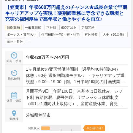
【笠間市】年収600万円超えのチャンス★成長企業で早期
キャリアアップを実現！薬剤師業務に専念できる環境と
充実の福利厚生で高年収と働きやすさを両立♪
調剤薬局
一般薬剤師
正社員
600万以上
定期昇給
ボーナス・賞与あり
住宅補助(手当)・寮・社宅
有休推奨
大手（50店舗）
…
産休・育休
年収428万円〜744万円
給与・手当
1ヶ月単位の変形労働時間制（週平均40時間以内）
休憩：60分 選択制勤務モデル： ・キャリアアップ重
勤務時間
視型：9:00～19:00（例。1日平均1時間の計画残業を
含む） ・ワークライフバランス型：9:00～19:00の間
月間平均9日（年間108日）※基本は日祝休み、シフ
で実働8時間（残業想定少） ※夜間・土日含むシフト
ト制 有給休暇、慶弔休暇、リフレッシュ休暇制度
勤務あり（配属店舗の営業時間による）
休日・休暇
（年1回1週間以上取得可）、産前産後休業、育児休
業、介護休業、看護休暇、引越休暇、裁判員休暇 等
茨城県笠間市
勤務地
閲覧状況
今が狙い目！