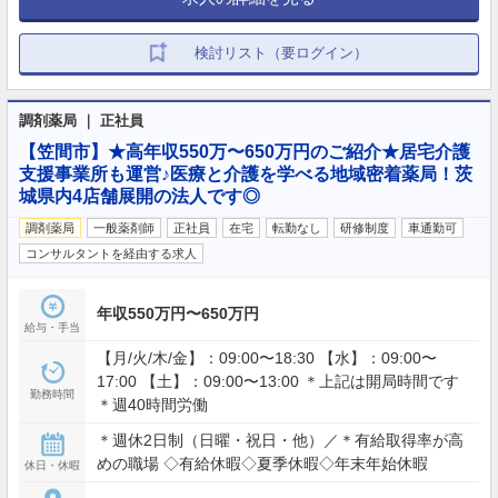
検討リスト（要ログイン）
調剤薬局 ｜ 正社員
【笠間市】★高年収550万〜650万円のご紹介★居宅介護
支援事業所も運営♪医療と介護を学べる地域密着薬局！茨
城県内4店舗展開の法人です◎
調剤薬局
一般薬剤師
正社員
在宅
転勤なし
研修制度
車通勤可
コンサルタントを経由する求人
年収550万円〜650万円
給与・手当
【月/火/木/金】：09:00〜18:30 【水】：09:00〜
17:00 【土】：09:00〜13:00 ＊上記は開局時間です
勤務時間
＊週40時間労働
＊週休2日制（日曜・祝日・他）／＊有給取得率が高
めの職場 ◇有給休暇◇夏季休暇◇年末年始休暇
休日・休暇