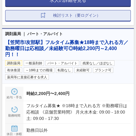
求人の詳細を見る
検討リスト（要ログイン）
調剤薬局 ｜ パート・アルバイト
【笠間市/友部駅】フルタイム募集★18時まで入れる方／
勤務曜日は応相談／未経験可◎時給2,200円～2,400
円！！
調剤薬局
一般薬剤師
パート・アルバイト
残業なし／ほぼなし
有休推奨
～18時までの職場
転勤なし
未経験可
ブランク可
薬局等に直接応募する求人
時給2,200円〜2,400円
給与・手当
フルタイム募集★ ※18時まで入れる方 ※勤務曜日は
応相談 《店舗営業時間》 月火水木金: 09:00 - 18:00
勤務時間
土: 09:00 - 17:30
勤務日以外
休日・休暇