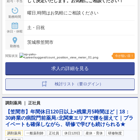
して決定いたします。お気軽にご相談ください！
給与・手当
曜日,時間はお気軽にご相談ください
勤務時間
土・日祝
休日・休暇
茨城県笠間市
勤務地
閲覧状況
今が狙い目！
求人の詳細を見る
検討リスト（要ログイン）
調剤薬局 ｜ 正社員
【笠間市】年間休日120日以上×残業月5時間ほど｜18：
30終業の病院門前薬局♪北関東エリアで腰を据えて｜プラ
イベートも確保しながら、研修で学びも続けられる★
調剤薬局
一般薬剤師
正社員
休日120日
産休・育休
研修制度