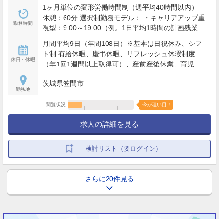
1ヶ月単位の変形労働時間制（週平均40時間以内）
休憩：60分 選択制勤務モデル： ・キャリアアップ重
勤務時間
視型：9:00～19:00（例。1日平均1時間の計画残業を
含む） ・ワークライフバランス型：9:00～19:00の間
月間平均9日（年間108日）※基本は日祝休み、シフ
で実働8時間（残業想定少） ※夜間・土日含むシフト
ト制 有給休暇、慶弔休暇、リフレッシュ休暇制度
勤務あり（配属店舗の営業時間による）
休日・休暇
（年1回1週間以上取得可）、産前産後休業、育児休
業、介護休業、看護休暇、引越休暇、裁判員休暇 等
茨城県笠間市
勤務地
閲覧状況
今が狙い目！
求人の詳細を見る
検討リスト（要ログイン）
さらに20件見る