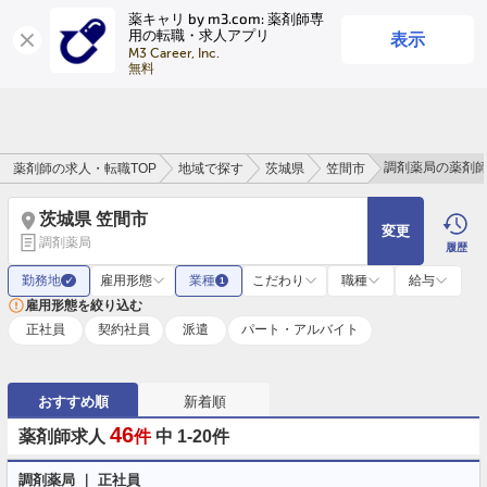
薬キャリ by m3.com: 薬剤師専
表示
用の転職・求人アプリ
ログイン
会員登録
M3 Career, Inc.

無料
調剤薬局の薬剤
薬剤師の求人・転職TOP
地域で探す
茨城県
笠間市
茨城県 笠間市
変更
調剤薬局
履歴
勤務地
雇用形態
業種
こだわり
職種
給与
✓
1
雇用形態を絞り込む
正社員
契約社員
派遣
パート・アルバイト
おすすめ順
新着順
46
薬剤師求人
件
中 1-20件
調剤薬局 ｜ 正社員