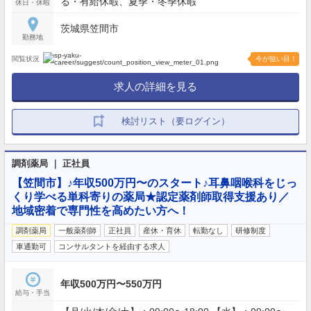
る・有給休暇、夏季・冬季休暇
休日・休暇
茨城県笠間市
勤務地
閲覧状況
今が狙い目！
求人の詳細を見る
検討リスト（要ログイン）
調剤薬局 ｜ 正社員
【笠間市】♪年収500万円〜のスタート♪耳鼻咽喉科をじっ
くり学べる単科寄りの薬局★認定薬剤師取得支援あり／
地域密着で専門性を高めたい方へ！
調剤薬局
一般薬剤師
正社員
産休・育休
転勤なし
研修制度
車通勤可
コンサルタントを経由する求人
年収500万円〜550万円
給与・手当