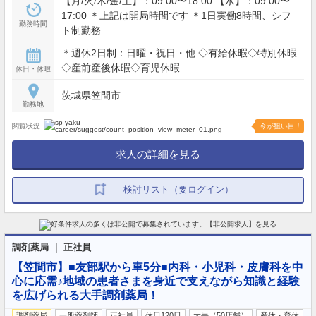
【月/火/木/金/土】：09:00〜18:00 【水】：09:00〜
17:00 ＊上記は開局時間です ＊1日実働8時間、シフ
勤務時間
ト制勤務
＊週休2日制：日曜・祝日・他 ◇有給休暇◇特別休暇
◇産前産後休暇◇育児休暇
休日・休暇
茨城県笠間市
勤務地
閲覧状況
今が狙い目！
求人の詳細を見る
検討リスト（要ログイン）
調剤薬局 ｜ 正社員
【笠間市】■友部駅から車5分■内科・小児科・皮膚科を中
心に応需♪地域の患者さまを身近で支えながら知識と経験
を広げられる大手調剤薬局！
調剤薬局
一般薬剤師
正社員
休日120日
大手（50店舗）
産休・育休