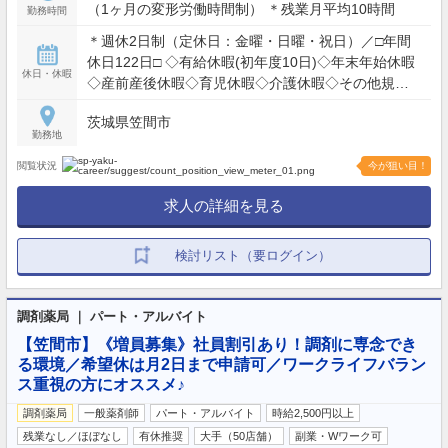
（1ヶ月の変形労働時間制） ＊残業月平均10時間
勤務時間
＊週休2日制（定休日：金曜・日曜・祝日）／□年間
休日122日□ ◇有給休暇(初年度10日)◇年末年始休暇
休日・休暇
◇産前産後休暇◇育児休暇◇介護休暇◇その他規定
による特別休暇
茨城県笠間市
勤務地
閲覧状況
今が狙い目！
求人の詳細を見る
検討リスト（要ログイン）
調剤薬局 ｜ パート・アルバイト
【笠間市】《増員募集》社員割引あり！調剤に専念でき
る環境／希望休は月2日まで申請可／ワークライフバラン
ス重視の方にオススメ♪
調剤薬局
一般薬剤師
パート・アルバイト
時給2,500円以上
残業なし／ほぼなし
有休推奨
大手（50店舗）
副業・Wワーク可