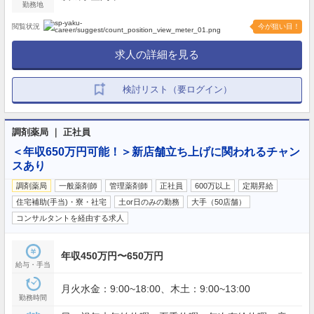
勤務地
閲覧状況
今が狙い目！
求人の詳細を見る
検討リスト（要ログイン）
調剤薬局 ｜ 正社員
＜年収650万円可能！＞新店舗立ち上げに関われるチャン
スあり
調剤薬局
一般薬剤師
管理薬剤師
正社員
600万以上
定期昇給
住宅補助(手当)・寮・社宅
土or日のみの勤務
大手（50店舗）
コンサルタントを経由する求人
年収450万円〜650万円
給与・手当
月火水金：9:00~18:00、木土：9:00~13:00
勤務時間