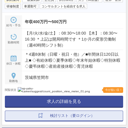
研修制度
車通勤可
コンサルタントを経由する求人
年収400万円〜500万円
給与・手当
【月/火/水/金/土】：08:30〜18:00 【木】：08:30〜
16:30 ＊上記は開局時間です ＊1か月の変形労働制
勤務時間
（週40時間シフト制）
＊4週8休制（日曜・祝日・他）／■年間休日120日以
上■ ◇有給休暇◇夏季休暇◇年末年始休暇◇特別休暇
休日・休暇
◇慶弔休暇◇産前産後休暇◇育児休暇
茨城県笠間市
勤務地
閲覧状況
今が狙い目！
求人の詳細を見る
検討リスト（要ログイン）