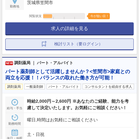
茨城県笠間市
勤務地
閲覧状況
今が狙い目！
求人の詳細を見る
検討リスト（要ログイン）
調剤薬局 ｜ パート・アルバイト
NEW
パート薬剤師として活躍しませんか？<笠間市>家庭との
両立を応援！！バランスの取れた働き方が可能！
調剤薬局
一般薬剤師
パート・アルバイト
コンサルタントを経由する求人
時給2,000円～2,600円 ※あなたのご経験、能力を考
慮して決定いたします。お気軽にご相談ください！
給与・手当
曜日,時間はお気軽にご相談ください
勤務時間
土・日祝
休日・休暇