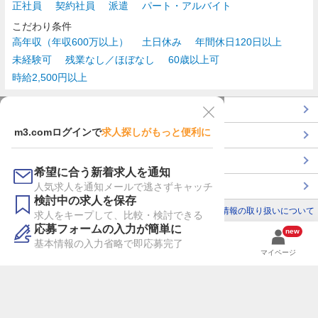
正社員
契約社員
派遣
パート・アルバイト
こだわり条件
高年収（年収600万以上）
土日休み
年間休日120日以上
未経験可
残業なし／ほぼなし
60歳以上可
時給2,500円以上
TOP
m3.comログインで
求人探しがもっと便利に
最近チェックした求人一覧
薬剤師の転職成功ガイド
希望に合う新着求人を通知
コンサルタントに転職相談
人気求人を通知メールで逃さずキャッチ
検討中の求人を保存
利用規約
個人情報の取り扱いについて
求人をキープして、比較・検討できる
応募フォームの入力が簡単に
new
基本情報の入力省略で即応募完了
検索
検討リスト
履歴
マイページ
m3.comにログイン