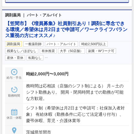
調剤薬局 ｜ パート・アルバイト
【笠間市】《増員募集》社員割引あり！調剤に専念でき
る環境／希望休は月2日まで申請可／ワークライフバラン
ス重視の方にオススメ♪
調剤薬局
一般薬剤師
パート・アルバイト
時給2,500円以上
残業なし／ほぼなし
有休推奨
大手（50店舗）
副業・Wワーク可
…
産休・育休
転勤なし
時給2,000円〜3,000円
給与・手当
務時間は応相談（店舗のシフト制による） 月～土の
シフト勤務あり。 開局・閉局時間までの勤務が可能
勤務時間
な方歓迎。
シフト制（希望休は月2日まで申請可：社保加入者対
象） 有給休暇（勤務条件に応じて法定通り付与）、
休日・休暇
慶弔休暇、育児・介護休業等
茨城県笠間市