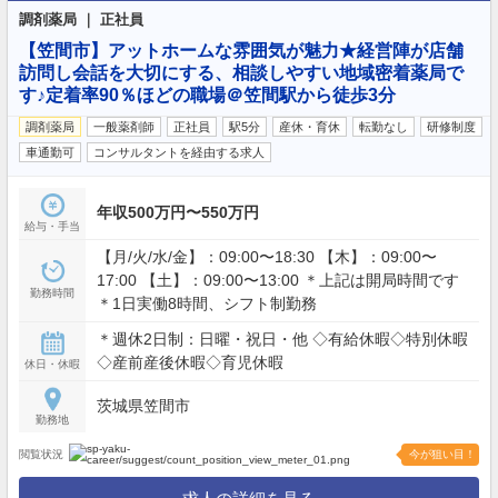
調剤薬局 ｜ 正社員
【笠間市】アットホームな雰囲気が魅力★経営陣が店舗
訪問し会話を大切にする、相談しやすい地域密着薬局で
す♪定着率90％ほどの職場＠笠間駅から徒歩3分
調剤薬局
一般薬剤師
正社員
駅5分
産休・育休
転勤なし
研修制度
車通勤可
コンサルタントを経由する求人
年収500万円〜550万円
給与・手当
【月/火/水/金】：09:00〜18:30 【木】：09:00〜
17:00 【土】：09:00〜13:00 ＊上記は開局時間です
勤務時間
＊1日実働8時間、シフト制勤務
＊週休2日制：日曜・祝日・他 ◇有給休暇◇特別休暇
◇産前産後休暇◇育児休暇
休日・休暇
茨城県笠間市
勤務地
閲覧状況
今が狙い目！