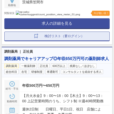
茨城県笠間市
勤務地
閲覧状況
今が狙い目！
求人の詳細を見る
検討リスト（要ログイン）
調剤薬局 ｜ 正社員
調剤薬局でキャリアアップ◎年収650万円可の薬剤師求人
調剤薬局
一般薬剤師
正社員
600万以上
残業なし／ほぼなし
総合科目
在宅
研修制度
車通勤可
コンサルタントを経由する求人
年収500万円〜650万円
給与・手当
【月火水金】9：00〜18：00【木土】9：00〜13：
00 上記営業時間のうち、シフト制 ※週40時間勤務
勤務時間
週休2日制 日曜日、平日1日、祝日 店舗によ