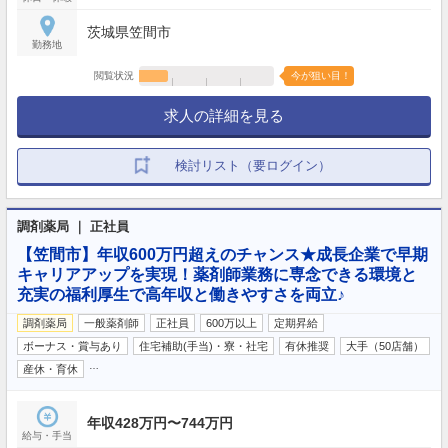
茨城県笠間市
勤務地
閲覧状況
今が狙い目！
求人の詳細を見る
検討リスト（要ログイン）
調剤薬局 ｜ 正社員
【笠間市】年収600万円超えのチャンス★成長企業で早期
キャリアアップを実現！薬剤師業務に専念できる環境と
充実の福利厚生で高年収と働きやすさを両立♪
調剤薬局
一般薬剤師
正社員
600万以上
定期昇給
ボーナス・賞与あり
住宅補助(手当)・寮・社宅
有休推奨
大手（50店舗）
…
産休・育休
年収428万円〜744万円
給与・手当