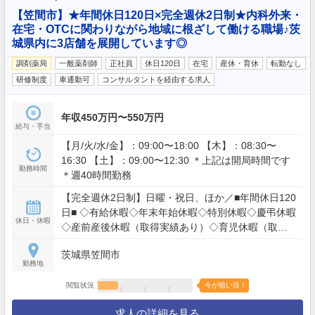
【笠間市】★年間休日120日×完全週休2日制★内科外来・
在宅・OTCに関わりながら地域に根ざして働ける職場♪茨
城県内に3店舗を展開しています◎
調剤薬局
一般薬剤師
正社員
休日120日
在宅
産休・育休
転勤なし
研修制度
車通勤可
コンサルタントを経由する求人
年収450万円〜550万円
給与・手当
【月/火/水/金】：09:00〜18:00 【木】：08:30〜
16:30 【土】：09:00〜12:30 ＊上記は開局時間です
勤務時間
＊週40時間勤務
【完全週休2日制】日曜・祝日、ほか／■年間休日120
日■ ◇有給休暇◇年末年始休暇◇特別休暇◇慶弔休暇
休日・休暇
◇産前産後休暇（取得実績あり）◇育児休暇（取得
実績あり）
茨城県笠間市
勤務地
閲覧状況
今が狙い目！
求人の詳細を見る