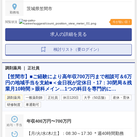
茨城県笠間市
勤務地
閲覧状況
今が狙い目！
求人の詳細を見る
検討リスト（要ログイン）
調剤薬局 ｜ 正社員
【笠間市】■ご経験により高年収700万円まで相談可＆6万
円の地域手当を支給■＜金日祝が定休日・17：30閉局＆残
業月10時間＞眼科メイン…1つの科目を専門的に…
調剤薬局
一般薬剤師
正社員
休日120日
大手（50店舗）
産休・育休
研修制度
車通勤可
年収400万円〜700万円
給与・手当
【月/火/水/木/土】：08:30～17:30 ＊週40時間勤務