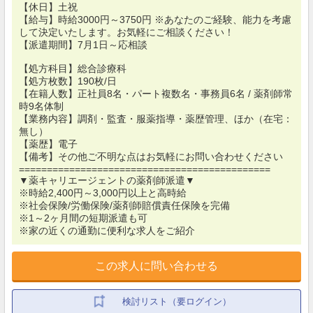
【休日】土祝
【給与】時給3000円～3750円 ※あなたのご経験、能力を考慮
して決定いたします。お気軽にご相談ください！
【派遣期間】7月1日～応相談
【処方科目】総合診療科
【処方枚数】190枚/日
【在籍人数】正社員8名・パート複数名・事務員6名 / 薬剤師常
時9名体制
【業務内容】調剤・監査・服薬指導・薬歴管理、ほか（在宅：
無し）
【薬歴】電子
【備考】その他ご不明な点はお気軽にお問い合わせください
=============================================
▼薬キャリエージェントの薬剤師派遣▼
※時給2,400円～3,000円以上と高時給
※社会保険/労働保険/薬剤師賠償責任保険を完備
※1～2ヶ月間の短期派遣も可
※家の近くの通勤に便利な求人をご紹介
この求人に問い合わせる
検討リスト（要ログイン）