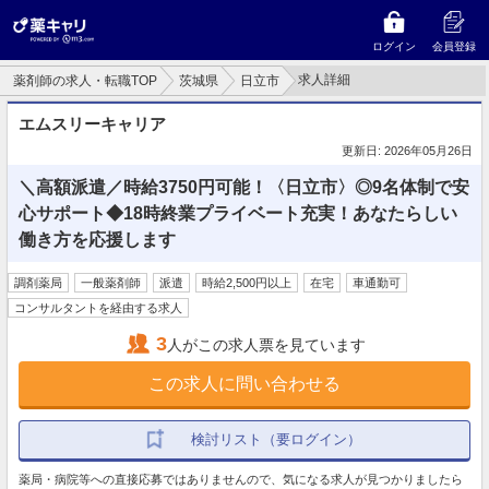
ログイン
会員登録
求人詳細
薬剤師の求人・転職TOP
茨城県
日立市
エムスリーキャリア
更新日: 2026年05月26日
＼高額派遣／時給3750円可能！〈日立市〉◎9名体制で安
心サポート◆18時終業プライベート充実！あなたらしい
働き方を応援します
調剤薬局
一般薬剤師
派遣
時給2,500円以上
在宅
車通勤可
コンサルタントを経由する求人
3
人がこの求人票を見ています
この求人に問い合わせる
検討リスト（要ログイン）
薬局・病院等への直接応募ではありませんので、気になる求人が見つかりましたら