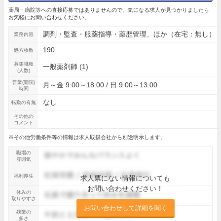
薬局・病院等への直接応募ではありませんので、気になる求人が見つかりましたら
お気軽にお問い合わせください。
調剤・監査・服薬指導・薬歴管理、ほか（在宅：無し）
業務内容
190
処方枚数
募集職種
一般薬剤師 (1)
(人数)
営業(開院)
月～金 9:00～18:00 / 日 9:00～13:00
時間
なし
転勤の有無
その他の
コメント
※その他労働条件等の情報は求人取扱会社から別途明示します。
職場の
雰囲気
福利厚生
求人票にない情報についても
お問い合わせください！
休みの
取りやすさ
お問い合わせして詳細を聞く
残業の
多さ