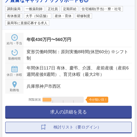
／豊富なキャリアアップサポートも◎
調剤薬局
一般薬剤師
正社員
定期昇給
住宅補助(手当)・寮・社宅
有休推奨
大手（50店舗）
産休・育休
研修制度
薬局等に直接応募する求人
年収430万円〜560万円
給与・手当
変形労働時間制：原則実働8時間(休憩60分) ※シフト
制
勤務時間
年間休日117日 有休、慶弔、介護、 産前産後（産前6
週間産後8週間）、育児休暇（最大2年）
休日・休暇
兵庫県神戸市西区
勤務地
閲覧状況
今が狙い目！
求人の詳細を見る
検討リスト（要ログイン）