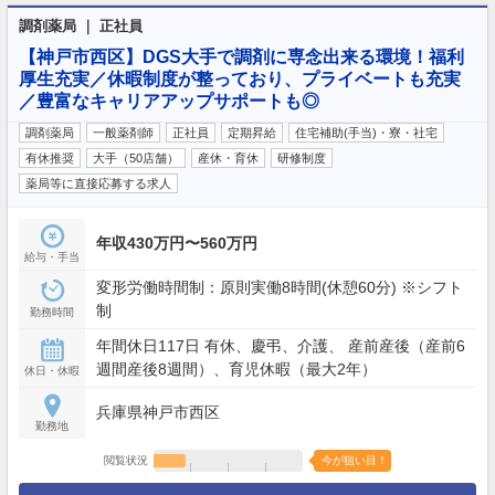
調剤薬局 ｜ 正社員
【神戸市西区】DGS大手で調剤に専念出来る環境！福利
厚生充実／休暇制度が整っており、プライベートも充実
／豊富なキャリアアップサポートも◎
調剤薬局
一般薬剤師
正社員
定期昇給
住宅補助(手当)・寮・社宅
有休推奨
大手（50店舗）
産休・育休
研修制度
薬局等に直接応募する求人
年収430万円〜560万円
給与・手当
変形労働時間制：原則実働8時間(休憩60分) ※シフト
制
勤務時間
年間休日117日 有休、慶弔、介護、 産前産後（産前6
週間産後8週間）、育児休暇（最大2年）
休日・休暇
兵庫県神戸市西区
勤務地
閲覧状況
今が狙い目！