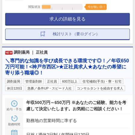
閲覧状況
今が狙い目！
求人の詳細を見る
検討リスト（要ログイン）
調剤薬局 ｜ 正社員
NEW
＼専門的な知識を学び成長できる環境です◎！／年収650
万円可能！<神戸市西区>★正社員求人★あなたの希望に
寄り添う職場◎！
調剤薬局
管理薬剤師
正社員
600万以上
住宅補助(手当)・寮・社宅
休日120日
急募／条件UP・スピード入社
コンサルタントを経由する求人
年収500万円～650万円 ※あなたのご経験、能力を考
慮して決定いたします。お気軽にご相談ください！
給与・手当
勤務地の営業時間に準ずる
勤務時間
日祝 / 週休2日制 / 年間休日120日