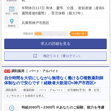
勤務時間
年間休日117日 有休、慶弔、介護、 産前産後（産前6
週間産後8週間）、育児休暇（最大2年）
休日・休暇
兵庫県神戸市西区
勤務地
閲覧状況
今が狙い目！
求人の詳細を見る
検討リスト（要ログイン）
調剤薬局 ｜ パート・アルバイト
NEW
自分時間を大切にしながら無理なく働ける◎複数薬剤師
体制なので安心です！経験者大歓迎◎<神戸市西区>
調剤薬局
一般薬剤師
パート・アルバイト
住宅補助(手当)・寮・社宅
コンサルタントを経由する求人
時給2000円～2300円 ※あなたのご経験、能力を考慮