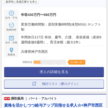
薬局等に直接応募する求人
年収430万円〜560万円
給与・手当
変形労働時間制：原則実働8時間(休憩60分) ※シフト
制
勤務時間
年間休日117日 有休、慶弔、介護、 産前産後（産前6
週間産後8週間）、育児休暇（最大2年）
休日・休暇
兵庫県神戸市西区
勤務地
閲覧状況
今が狙い目！
求人の詳細を見る
検討リスト（要ログイン）
調剤薬局 ｜ パート・アルバイト
NEW
資格を活かしつつ給与アップ目指せる求人☆<神戸市西区