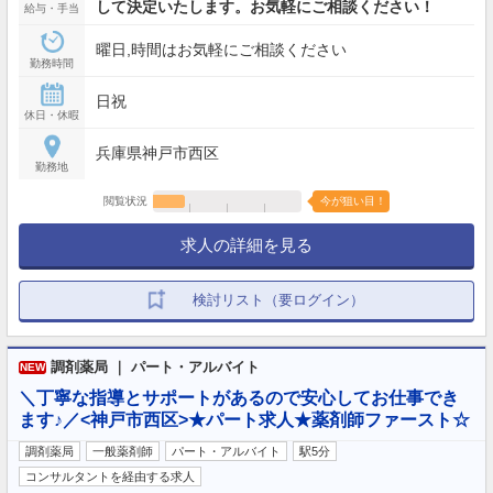
して決定いたします。お気軽にご相談ください！
給与・手当
曜日,時間はお気軽にご相談ください
勤務時間
日祝
休日・休暇
兵庫県神戸市西区
勤務地
閲覧状況
今が狙い目！
求人の詳細を見る
検討リスト（要ログイン）
調剤薬局 ｜ パート・アルバイト
NEW
＼丁寧な指導とサポートがあるので安心してお仕事でき
ます♪／<神戸市西区>★パート求人★薬剤師ファースト☆
調剤薬局
一般薬剤師
パート・アルバイト
駅5分
コンサルタントを経由する求人