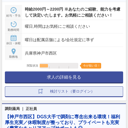
時給2000円～2200円 ※あなたのご経験、能力を考慮
して決定いたします。お気軽にご相談ください！
給与・手当
曜日,時間はお気軽にご相談ください
勤務時間
曜日は配属店舗による/会社規定に準ず
休日・休暇
兵庫県神戸市西区
勤務地
閲覧状況
今が狙い目！
求人の詳細を見る
検討リスト（要ログイン）
調剤薬局 ｜ 正社員
【神戸市西区】DGS大手で調剤に専念出来る環境！福利
厚生充実／休暇制度が整っており、プライベートも充実