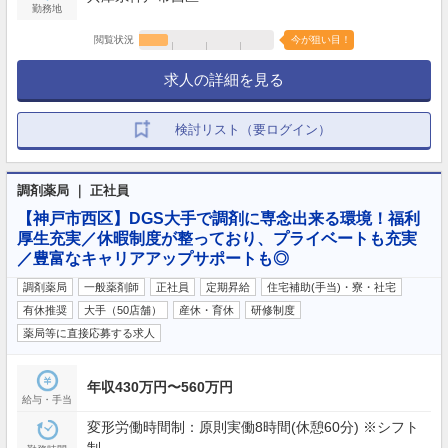
勤務地
閲覧状況
今が狙い目！
求人の詳細を見る
検討リスト（要ログイン）
調剤薬局 ｜ 正社員
【神戸市西区】DGS大手で調剤に専念出来る環境！福利
厚生充実／休暇制度が整っており、プライベートも充実
／豊富なキャリアアップサポートも◎
調剤薬局
一般薬剤師
正社員
定期昇給
住宅補助(手当)・寮・社宅
有休推奨
大手（50店舗）
産休・育休
研修制度
薬局等に直接応募する求人
年収430万円〜560万円
給与・手当
変形労働時間制：原則実働8時間(休憩60分) ※シフト
制