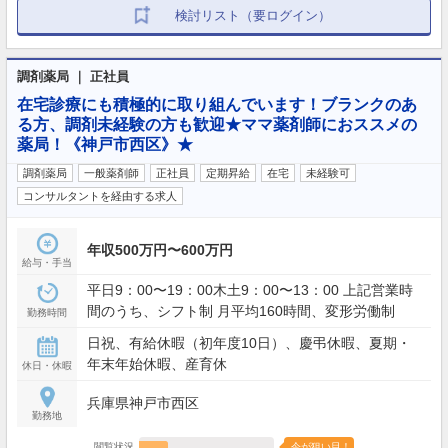
検討リスト（要ログイン）
調剤薬局 ｜ 正社員
在宅診療にも積極的に取り組んでいます！ブランクのあ
る方、調剤未経験の方も歓迎★ママ薬剤師におススメの
薬局！《神戸市西区》★
調剤薬局
一般薬剤師
正社員
定期昇給
在宅
未経験可
コンサルタントを経由する求人
年収500万円〜600万円
給与・手当
平日9：00〜19：00木土9：00〜13：00 上記営業時
間のうち、シフト制 月平均160時間、変形労働制
勤務時間
日祝、有給休暇（初年度10日）、慶弔休暇、夏期・
年末年始休暇、産育休
休日・休暇
兵庫県神戸市西区
勤務地
閲覧状況
今が狙い目！