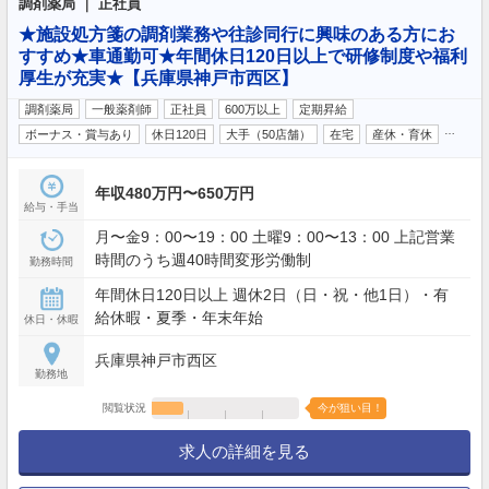
調剤薬局 ｜ 正社員
★施設処方箋の調剤業務や往診同行に興味のある方にお
すすめ★車通勤可★年間休日120日以上で研修制度や福利
厚生が充実★【兵庫県神戸市西区】
調剤薬局
一般薬剤師
正社員
600万以上
定期昇給
…
ボーナス・賞与あり
休日120日
大手（50店舗）
在宅
産休・育休
年収480万円〜650万円
給与・手当
月〜金9：00〜19：00 土曜9：00〜13：00 上記営業
時間のうち週40時間変形労働制
勤務時間
年間休日120日以上 週休2日（日・祝・他1日）・有
給休暇・夏季・年末年始
休日・休暇
兵庫県神戸市西区
勤務地
閲覧状況
今が狙い目！
求人の詳細を見る