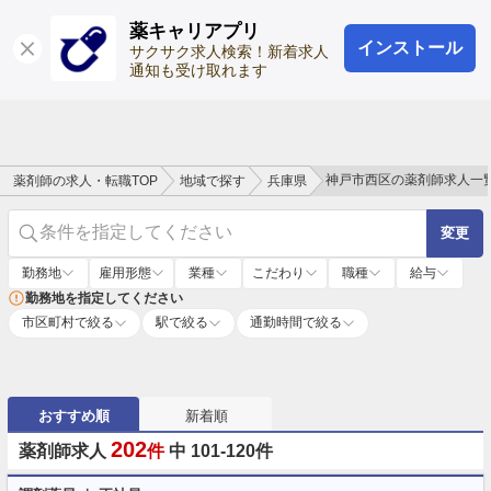
薬キャリアプリ
インストール
ログイン
会員登録
サクサク求人検索！新着求人
通知も受け取れます
神戸市西区の薬剤師求人一
薬剤師の求人・転職TOP
地域で探す
兵庫県
条件を指定してください
変更
勤務地
雇用形態
業種
こだわり
職種
給与
勤務地を指定してください
市区町村で絞る
駅で絞る
通勤時間で絞る
おすすめ順
新着順
202
薬剤師求人
件
中 101-120件