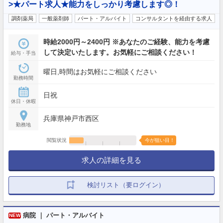
>★パート求人★能力をしっかり考慮します◎！
調剤薬局
一般薬剤師
パート・アルバイト
コンサルタントを経由する求人
時給2000円～2400円 ※あなたのご経験、能力を考慮
して決定いたします。お気軽にご相談ください！
給与・手当
曜日,時間はお気軽にご相談ください
勤務時間
日祝
休日・休暇
兵庫県神戸市西区
勤務地
閲覧状況
今が狙い目！
求人の詳細を見る
検討リスト（要ログイン）
病院 ｜ パート・アルバイト
NEW