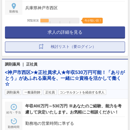
兵庫県神戸市西区
勤務地
閲覧状況
今が狙い目！
求人の詳細を見る
検討リスト（要ログイン）
調剤薬局 ｜ 正社員
<神戸市西区>★正社員求人★年収530万円可能！「ありが
とう」があふれる薬局を、一緒に☆資格を活かして働く
☆
調剤薬局
一般薬剤師
正社員
コンサルタントを経由する求人
年収400万円～530万円 ※あなたのご経験、能力を考
慮して決定いたします。お気軽にご相談ください！
給与・手当
勤務地の営業時間に準ずる
勤務時間