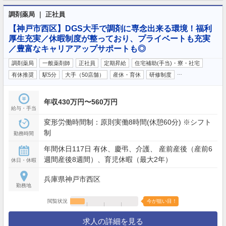
調剤薬局 ｜ 正社員
【神戸市西区】DGS大手で調剤に専念出来る環境！福利
厚生充実／休暇制度が整っており、プライベートも充実
／豊富なキャリアアップサポートも◎
調剤薬局
一般薬剤師
正社員
定期昇給
住宅補助(手当)・寮・社宅
…
有休推奨
駅5分
大手（50店舗）
産休・育休
研修制度
年収430万円〜560万円
給与・手当
変形労働時間制：原則実働8時間(休憩60分) ※シフト
制
勤務時間
年間休日117日 有休、慶弔、介護、 産前産後（産前6
週間産後8週間）、育児休暇（最大2年）
休日・休暇
兵庫県神戸市西区
勤務地
閲覧状況
今が狙い目！
求人の詳細を見る