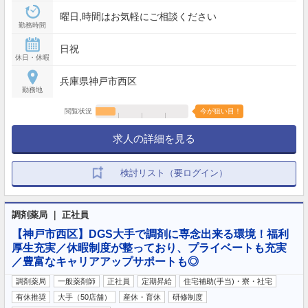
曜日,時間はお気軽にご相談ください
勤務時間
日祝
休日・休暇
兵庫県神戸市西区
勤務地
閲覧状況
今が狙い目！
求人の詳細を見る
検討リスト（要ログイン）
調剤薬局 ｜ 正社員
【神戸市西区】DGS大手で調剤に専念出来る環境！福利
厚生充実／休暇制度が整っており、プライベートも充実
／豊富なキャリアアップサポートも◎
調剤薬局
一般薬剤師
正社員
定期昇給
住宅補助(手当)・寮・社宅
有休推奨
大手（50店舗）
産休・育休
研修制度