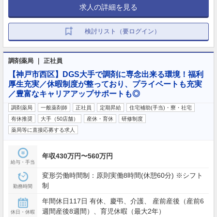
求人の詳細を見る
検討リスト（要ログイン）
調剤薬局 ｜ 正社員
【神戸市西区】DGS大手で調剤に専念出来る環境！福利
厚生充実／休暇制度が整っており、プライベートも充実
／豊富なキャリアアップサポートも◎
調剤薬局
一般薬剤師
正社員
定期昇給
住宅補助(手当)・寮・社宅
有休推奨
大手（50店舗）
産休・育休
研修制度
薬局等に直接応募する求人
年収430万円〜560万円
給与・手当
変形労働時間制：原則実働8時間(休憩60分) ※シフト
制
勤務時間
年間休日117日 有休、慶弔、介護、 産前産後（産前6
週間産後8週間）、育児休暇（最大2年）
休日・休暇