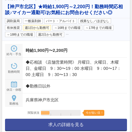
【神戸市北区】★時給1,900円～2,200円！勤務時間応相
談♪マイカー通勤可/お気軽にお問合わせください◎
調剤薬局
一般薬剤師
パート・アルバイト
残業なし／ほぼなし
有休推奨
週1日から勤務可
～16時までの職場
～17時までの職場
…
～18時までの職場
週2日から勤務可
時給1,900円〜2,200円
給与・手当
◆応相談 《店舗営業時間》 月曜日、火曜日、木曜
日、金曜日 9：30〜19：00 水曜日 9：00〜17：
勤務時間
00 土曜日 9：30〜13：30
◆勤務日以外
休日・休暇
兵庫県神戸市北区
勤務地
閲覧状況
今が狙い目！
求人の詳細を見る