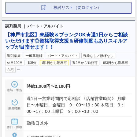
検討リスト（要ログイン）
調剤薬局 ｜ パート・アルバイト
【神戸市北区】未経験＆ブランクOK★週1日からご相談
いただけます◎資格取得支援＆研修制度もありスキルア
ップが目指せます！！
調剤薬局
一般薬剤師
パート・アルバイト
残業なし／ほぼなし
休日120日
駅5分
週1日から勤務可
週2日から勤務可
週3日から勤務可
…
在宅
時給1,900円〜2,100円
給与・手当
週1日〜営業時間内で応相談 《店舗営業時間》 月曜
日〜水曜日、金曜日 9：00〜19：30 木曜日 9：
勤務時間
00〜17：00 土曜日 9：00〜13：00
勤務日以外
休日・休暇