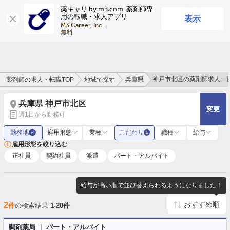
薬キャリ by m3.com: 薬剤師専
表示
用の転職・求人アプリ
ログイン
会員登録
M3 Career, Inc.

無料
神戸市北区の薬剤師求人一
薬剤師の求人・転職TOP
地域で探す
兵庫県
兵庫県 神戸市北区
変更
週1日から勤務可
勤務地
雇用形態
業種
こだわり
職種
給与
✓
1
雇用形態を絞り込む
正社員
契約社員
派遣
パート・アルバイト
給与が高い順で並び替えられるようになりました！
2
件
の検索結果
1-20件
調剤薬局 ｜ パート・アルバイト