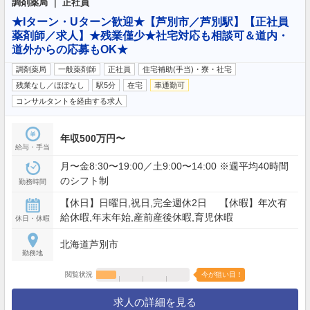
調剤薬局 ｜ 正社員
★Iターン・Uターン歓迎★【芦別市／芦別駅】【正社員
薬剤師／求人】★残業僅少★社宅対応も相談可＆道内・
道外からの応募もOK★
調剤薬局
一般薬剤師
正社員
住宅補助(手当)・寮・社宅
残業なし／ほぼなし
駅5分
在宅
車通勤可
コンサルタントを経由する求人
年収500万円〜
給与・手当
月〜金8:30〜19:00／土9:00〜14:00 ※週平均40時間
のシフト制
勤務時間
【休日】日曜日,祝日,完全週休2日 【休暇】年次有
給休暇,年末年始,産前産後休暇,育児休暇
休日・休暇
北海道芦別市
勤務地
閲覧状況
今が狙い目！
求人の詳細を見る