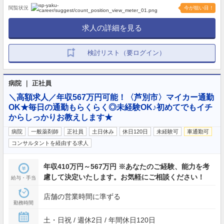
閲覧状況
今が狙い目！
求人の詳細を見る
検討リスト（要ログイン）
病院 ｜ 正社員
＼高額求人／年収567万円可能！〈芦別市〉マイカー通勤
OK★毎日の通勤もらくらく◎未経験OK♪初めてでもイチ
からしっかりお教えします★
病院
一般薬剤師
正社員
土日休み
休日120日
未経験可
車通勤可
コンサルタントを経由する求人
年収410万円～567万円 ※あなたのご経験、能力を考
慮して決定いたします。お気軽にご相談ください！
給与・手当
店舗の営業時間に準ずる
勤務時間
土・日祝 / 週休2日 / 年間休日120日