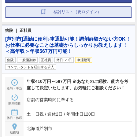
検討リスト（要ログイン）
病院 ｜ 正社員
[芦別市]通勤に便利♪車通勤可能！調剤経験がない方OK！
お仕事に必要なことは基礎からしっかりお教えします！
＜高年収＞年収567万円可能！
病院
一般薬剤師
正社員
休日120日
車通勤可
コンサルタントを経由する求人
年収410万円～567万円 ※あなたのご経験、能力を考
慮して決定いたします。お気軽にご相談ください！
給与・手当
店舗の営業時間に準ずる
勤務時間
土・日祝 / 週休2日 / 年間休日120日
休日・休暇
北海道芦別市
勤務地