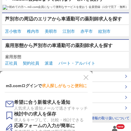
芦別市の周辺のエリアから車通勤可の薬剤師求人を探す
苫小牧市
稚内市
美唄市
江別市
赤平市
紋別市
雇用形態から芦別市の車通勤可の薬剤師求人を探す
雇用形態
正社員
契約社員
派遣
パート・アルバイト
TOP
m3.comログインで
求人探しがもっと便利に
最近チェックした求人一覧
薬剤師の転職成功ガイド
希望に合う新着求人を通知
コンサルタントに転職相談
人気求人を通知メールで逃さずキャッチ
検討中の求人を保存
利用規約
個人情報の取り扱いについて
求人をキープして、比較・検討できる
応募フォームの入力が簡単に
new