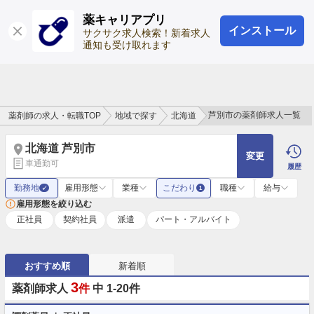
薬キャリアプリ
インストール
ログイン
会員登録
サクサク求人検索！新着求人
通知も受け取れます
芦別市の薬剤師求人一覧
薬剤師の求人・転職TOP
地域で探す
北海道
北海道 芦別市
変更
車通勤可
履歴
勤務地
雇用形態
業種
こだわり
職種
給与
✓
1
雇用形態を絞り込む
正社員
契約社員
派遣
パート・アルバイト
おすすめ順
新着順
3
薬剤師求人
件
中 1-20件