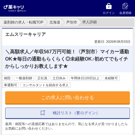
ログイン
会員登録
求人詳細
薬剤師の求人・転職TOP
北海道
芦別市
エムスリーキャリア
更新日: 2026年08月03日
＼高額求人／年収567万円可能！〈芦別市〉マイカー通勤
OK★毎日の通勤もらくらく◎未経験OK♪初めてでもイチ
からしっかりお教えします★
病院
一般薬剤師
正社員
土日休み
年間休日120日以上
未経験可
車通勤可
コンサルタントを経由する求人
この求人に問い合わせる
検討リスト（要ログイン）
薬局・病院等への直接応募ではありませんので、気になる求人が見つかりましたら
お気軽にお問い合わせください。