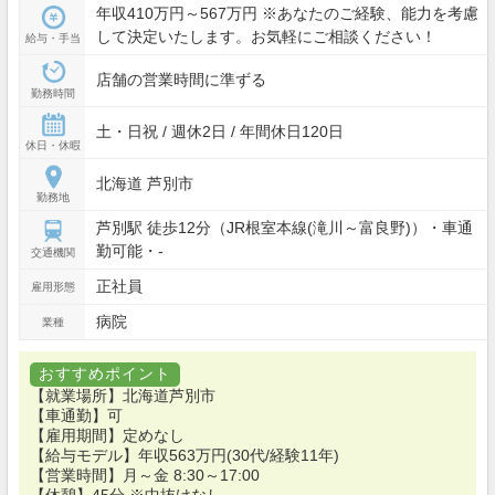
年収410万円～567万円 ※あなたのご経験、能力を考慮
して決定いたします。お気軽にご相談ください！
給与・手当
店舗の営業時間に準ずる
勤務時間
土・日祝 / 週休2日 / 年間休日120日
休日・休暇
北海道 芦別市
勤務地
芦別駅 徒歩12分（JR根室本線(滝川～富良野)）・車通
勤可能・-
交通機関
正社員
雇用形態
病院
業種
おすすめポイント
【就業場所】北海道芦別市
【車通勤】可
【雇用期間】定めなし
【給与モデル】年収563万円(30代/経験11年)
【営業時間】月～金 8:30～17:00