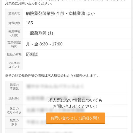
お気軽にお問い合わせください。
病院薬剤師業務 全般・病棟業務 ほか
業務内容
185
処方枚数
募集職種
一般薬剤師 (1)
(人数)
営業(開院)
月～金 8:30～17:00
時間
応相談
転勤の有無
その他の
コメント
※その他労働条件等の情報は求人取扱会社から別途明示します。
職場の
雰囲気
福利厚生
求人票にない情報についても
お問い合わせください！
休みの
取りやすさ
お問い合わせして詳細を聞く
残業の
多さ