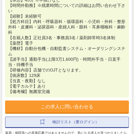
【休憩】45分 ※中抜けなし
【時間外勤務】※残業時間についての詳細はお問い合わせ下さ
い
【経験】未経験可
【処方科目】内科・呼吸器科・循環器科・小児科・外科・整形
外科・皮膚科・泌尿器科・産婦人科・眼科・耳鼻咽喉科・麻酔
科
【在籍人数】正社員3名・事務員3名 / 薬剤師常時3名体制
【薬歴】電子
【機材】自動分包機・自動監査システム・オーダリングシステ
ム
【諸手当】通勤手当(上限3万1,600円)・時間外手当・日直手
当・待機手当
【研修内容】店舗でのOJTとなります。
【病床数】129床
【当直・夜勤】なし
【電子カルテ】あり
【備考欄】無菌室完備
この求人に問い合わせる
検討リスト（要ログイン）
薬局・病院等への直接応募ではありませんので、気になる求人が見つかりましたら