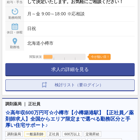
して決定いたします。お気軽にご相談ください！
給与・手当
月～金 9:00～18:00 ※応相談
勤務時間
日祝
休日・休暇
北海道小樽市
勤務地
閲覧状況
今が狙い目！
求人の詳細を見る
検討リスト（要ログイン）
調剤薬局 ｜ 正社員
☆高年収600万円可☆小樽市【小樽築港駅】【正社員／薬
剤師求人】全国からエリア限定まで選べる勤務区分と手
厚い住宅サポート♪
調剤薬局
一般薬剤師
正社員
600万以上
定期昇給