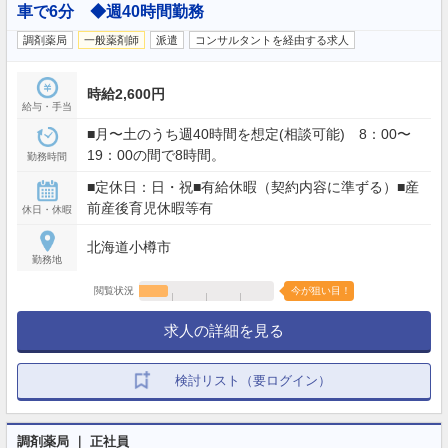
車で6分 ◆週40時間勤務
調剤薬局
一般薬剤師
派遣
コンサルタントを経由する求人
時給2,600円
給与・手当
■月〜土のうち週40時間を想定(相談可能) 8：00〜
19：00の間で8時間。
勤務時間
■定休日：日・祝■有給休暇（契約内容に準ずる）■産
前産後育児休暇等有
休日・休暇
北海道小樽市
勤務地
閲覧状況
今が狙い目！
求人の詳細を見る
検討リスト（要ログイン）
調剤薬局 ｜ 正社員