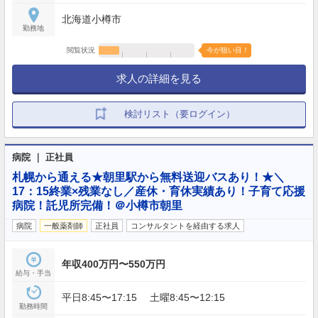
北海道小樽市
勤務地
閲覧状況
今が狙い目！
求人の詳細を見る
検討リスト（要ログイン）
病院 ｜ 正社員
札幌から通える★朝里駅から無料送迎バスあり！★＼
17：15終業×残業なし／産休・育休実績あり！子育て応援
病院！託児所完備！＠小樽市朝里
病院
一般薬剤師
正社員
コンサルタントを経由する求人
年収400万円〜550万円
給与・手当
平日8:45〜17:15 土曜8:45〜12:15
勤務時間