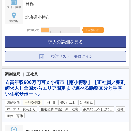
日祝
休日・休暇
北海道小樽市
勤務地
閲覧状況
今が狙い目！
求人の詳細を見る
検討リスト（要ログイン）
調剤薬局 ｜ 正社員
☆高年収600万円可☆小樽市【南小樽駅】【正社員／薬剤
師求人】全国からエリア限定まで選べる勤務区分と手厚
い住宅サポート♪
調剤薬局
一般薬剤師
正社員
600万以上
定期昇給
ボーナス・賞与あり
住宅補助(手当)・寮・社宅
残業なし／ほぼなし
在宅
…
産休・育休