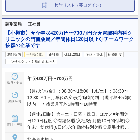
検討リスト（要ログイン）
調剤薬局 ｜ 正社員
【小樽市】★☆年収420万円〜700万円☆★胃腸科内科ク
リニックの門前薬局／年間休日120日以上◇チームワーク
抜群の企業です
調剤薬局
一般薬剤師
正社員
休日120日
産休・育休
研修制度
コンサルタントを経由する求人
年収420万円〜700万円
給与・手当
【月/火/木/金】：08:30〜18:00 【水/土】：08:30〜
12:30 ＊1ヶ月単位の変形労働時間制 （週平均40時間
勤務時間
以内） ＊残業月平均5時間〜10時間
【週休2日制】第４土・日曜・祝日、ほか／■年間休
日120日程度 ◇有給休暇(入社6か月後10日間付与)◇
休日・休暇
年末年始休暇(5日)◇永年勤続特別休暇◇慶弔休暇◇
産前産後休暇◇育児休暇
北海道小樽市