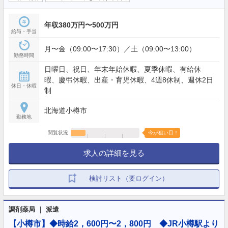
年収380万円〜500万円
給与・手当
月〜金（09:00〜17:30）／土（09:00〜13:00）
勤務時間
日曜日、祝日、年末年始休暇、夏季休暇、有給休
暇、慶弔休暇、出産・育児休暇、4週8休制、週休2日
休日・休暇
制
北海道小樽市
勤務地
閲覧状況
今が狙い目！
求人の詳細を見る
検討リスト（要ログイン）
調剤薬局 ｜ 派遣
【小樽市】◆時給2，600円〜2，800円 ◆JR小樽駅より