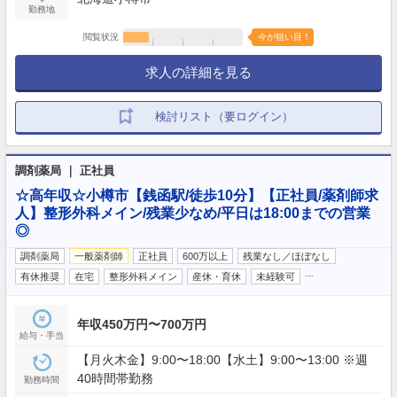
勤務地
閲覧状況
今が狙い目！
求人の詳細を見る
検討リスト（要ログイン）
調剤薬局 ｜ 正社員
☆高年収☆小樽市【銭函駅/徒歩10分】【正社員/薬剤師求
人】整形外科メイン/残業少なめ/平日は18:00までの営業
◎
調剤薬局
一般薬剤師
正社員
600万以上
残業なし／ほぼなし
…
有休推奨
在宅
整形外科メイン
産休・育休
未経験可
年収450万円〜700万円
給与・手当
【月火木金】9:00〜18:00【水土】9:00〜13:00 ※週
40時間帯勤務
勤務時間