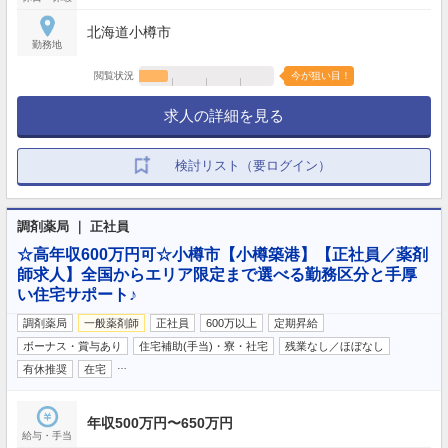
北海道小樽市
勤務地
閲覧状況
今が狙い目！
求人の詳細を見る
検討リスト（要ログイン）
調剤薬局 ｜ 正社員
☆高年収600万円可☆小樽市【小樽築港】【正社員／薬剤
師求人】全国からエリア限定まで選べる勤務区分と手厚
い住宅サポート♪
調剤薬局
一般薬剤師
正社員
600万以上
定期昇給
ボーナス・賞与あり
住宅補助(手当)・寮・社宅
残業なし／ほぼなし
…
有休推奨
在宅
年収500万円〜650万円
給与・手当