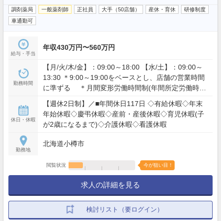
調剤薬局
一般薬剤師
正社員
大手（50店舗）
産休・育休
研修制度
車通勤可
年収430万円〜560万円
給与・手当
【月/火/木/金】：09:00～18:00 【水/土】：09:00～
13:30 ＊9:00～19:00をベースとし、店舗の営業時間
勤務時間
に準ずる ＊月間変形労働時間制(年間所定労働時間
1,984時間、月間平均労働時間165.3時間) ＊残業：月
【週休2日制】／■年間休日117日 ◇有給休暇◇年末
平均10時間
年始休暇◇慶弔休暇◇産前・産後休暇◇育児休暇(子
休日・休暇
が2歳になるまで)◇介護休暇◇看護休暇
北海道小樽市
勤務地
閲覧状況
今が狙い目！
求人の詳細を見る
検討リスト（要ログイン）