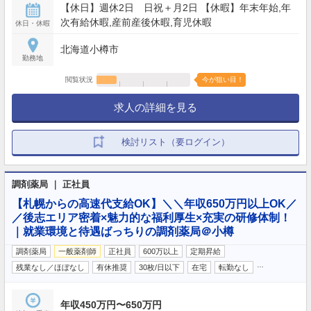
【休日】週休2日 日祝＋月2日 【休暇】年末年始,年
次有給休暇,産前産後休暇,育児休暇
休日・休暇
北海道小樽市
勤務地
閲覧状況
今が狙い目！
求人の詳細を見る
検討リスト（要ログイン）
調剤薬局 ｜ 正社員
【札幌からの高速代支給OK】＼＼年収650万円以上OK／
／後志エリア密着×魅力的な福利厚生×充実の研修体制！
｜就業環境と待遇ばっちりの調剤薬局＠小樽
調剤薬局
一般薬剤師
正社員
600万以上
定期昇給
…
残業なし／ほぼなし
有休推奨
30枚/日以下
在宅
転勤なし
年収450万円〜650万円