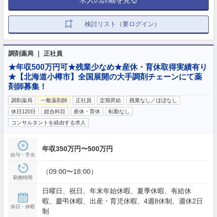
検討リスト（要ログイン）
調剤薬局 ｜ 正社員
★年収500万円可★残業少なめ★産休・育休取得実績有り
★【北海道小樽市】全国展開の大手調剤チェーンにて薬
剤師募集！
調剤薬局
一般薬剤師
正社員
定期昇給
残業なし／ほぼなし
休日120日
総合科目
産休・育休
転勤なし
コンサルタントを経由する求人
年収350万円〜500万円
給与・手当
（09:00〜18:00）
勤務時間
日曜日、祝日、年末年始休暇、夏季休暇、有給休
暇、慶弔休暇、出産・育児休暇、4週8休制、週休2日
休日・休暇
制