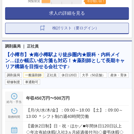
閲覧状況
今が狙い目！
求人の詳細を見る
検討リスト（要ログイン）
調剤薬局 ｜ 正社員
【小樽市】★南小樽駅より徒歩圏内★眼科・内科メイ
ン…ほか幅広い処方箋も対応！★薬剤師として長期キャ
リア構築を目指せる会社です♪
調剤薬局
一般薬剤師
正社員
休日120日
大手（50店舗）
産休・育休
研修制度
車通勤可
年収450万円〜500万円
給与・手当
【月/火/水/木/金】：09:00～18:00 【土】：09:00～
13:00 ＊シフト制の週40時間労働
勤務時間
【週休2日制】日・祝・ほか／■年間休日120日以上
◇年次有給休暇(入社3ヵ月経過後付与)◇慶弔休暇◇