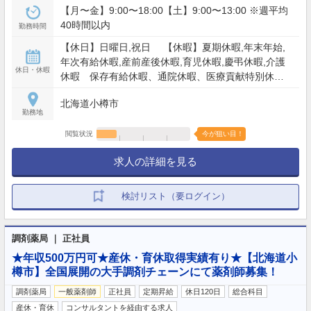
【月〜金】9:00〜18:00【土】9:00〜13:00 ※週平均
40時間以内
勤務時間
【休日】日曜日,祝日 【休暇】夏期休暇,年末年始,
年次有給休暇,産前産後休暇,育児休暇,慶弔休暇,介護
休日・休暇
休暇 保存有給休暇、通院休暇、医療貢献特別休
暇、スポーツ文化活動特別休暇、永年勤続特別休暇
北海道小樽市
など
勤務地
閲覧状況
今が狙い目！
求人の詳細を見る
検討リスト（要ログイン）
調剤薬局 ｜ 正社員
★年収500万円可★産休・育休取得実績有り★【北海道小
樽市】全国展開の大手調剤チェーンにて薬剤師募集！
調剤薬局
一般薬剤師
正社員
定期昇給
休日120日
総合科目
産休・育休
コンサルタントを経由する求人