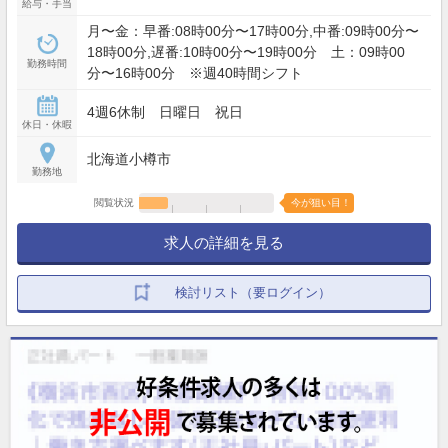
給与・手当
月〜金：早番:08時00分〜17時00分,中番:09時00分〜
18時00分,遅番:10時00分〜19時00分 土：09時00
勤務時間
分〜16時00分 ※週40時間シフト
4週6休制 日曜日 祝日
休日・休暇
北海道小樽市
勤務地
閲覧状況
今が狙い目！
求人の詳細を見る
検討リスト（要ログイン）