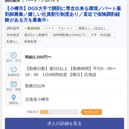
調剤薬局 ｜ パート・アルバイト
【小樽市】DGS大手で調剤に専念出来る環境／パート薬
剤師募集／嬉しい社員割引制度あり／直近で保険調剤経
験がある方を募集中♪
調剤薬局
一般薬剤師
パート・アルバイト
残業なし／ほぼなし
有休推奨
週3日から勤務可
短時間勤務(1日6h以下)
大手（50店舗）
…
転勤なし
研修制度
時給2,000円〜
給与・手当
【勤務日数】週3日以上 【勤務時間】平日9：00〜
18：00 1日6時間程度 【曜日】応相談
勤務時間
勤務日以外
休日・休暇
北海道小樽市
勤務地
閲覧状況
今が狙い目！
求人の詳細を見る