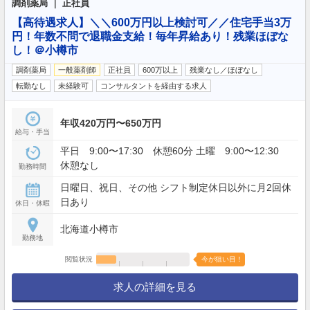
調剤薬局 ｜ 正社員
【高待遇求人】＼＼600万円以上検討可／／住宅手当3万
円！年数不問で退職金支給！毎年昇給あり！残業ほぼな
し！＠小樽市
調剤薬局
一般薬剤師
正社員
600万以上
残業なし／ほぼなし
転勤なし
未経験可
コンサルタントを経由する求人
年収420万円〜650万円
給与・手当
平日 9:00〜17:30 休憩60分 土曜 9:00〜12:30
休憩なし
勤務時間
日曜日、祝日、その他 シフト制定休日以外に月2回休
日あり
休日・休暇
北海道小樽市
勤務地
閲覧状況
今が狙い目！
求人の詳細を見る