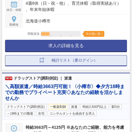
4週8休（日・祝・他）、育児休暇（取得実績あり）
、年末年始休暇
休日・休暇
北海道小樽市
勤務地
閲覧状況
今が狙い目！
求人の詳細を見る
検討リスト（要ログイン）
ドラッグストア(調剤併設) ｜ 派遣
NEW
＼高額派遣／時給3663円可能！〈小樽市〉◆夕方18時ま
での勤務でプライベート充実◇あなたの経験を活かしま
せんか
ドラッグストア(調剤併設)
一般薬剤師
派遣
時給2,500円以上
駅5分
～18時までの職場
在宅
コンサルタントを経由する求人
時給3663円～4125円 ※あなたのご経験、能力を考慮