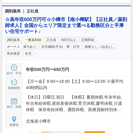
調剤薬局 ｜ 正社員
☆高年収600万円可☆小樽市【南小樽駅】【正社員／薬剤
師求人】全国からエリア限定まで選べる勤務区分と手厚
い住宅サポート♪
調剤薬局
一般薬剤師
正社員
600万以上
定期昇給
ボーナス・賞与あり
住宅補助(手当)・寮・社宅
残業なし／ほぼなし
…
有休推奨
在宅
年収500万円〜650万円
給与・手当
【月〜金】9:00〜18:00【土】9:00〜13:00 ※週平均
40時間以内
勤務時間
【休日】日曜日,祝日 【休暇】夏期休暇,年末年始,
年次有給休暇,産前産後休暇,育児休暇,慶弔休暇,介護
休日・休暇
休暇 保存有給休暇、通院休暇、医療貢献特別休
暇、スポーツ文化活動特別休暇、永年勤続特別休暇
北海道小樽市
など
勤務地