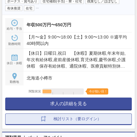
ボーナス・賞与あり
住宅補助(手当)・寮・社宅
残業なし／ほぼなし
…
有休推奨
在宅
年収500万円〜650万円
給与・手当
【月〜金】9:00〜18:00【土】9:00〜13:00 ※週平均
40時間以内
勤務時間
【休日】日曜日,祝日 【休暇】夏期休暇,年末年始,
年次有給休暇,産前産後休暇,育児休暇,慶弔休暇,介護
休日・休暇
休暇 保存有給休暇、通院休暇、医療貢献特別休
暇、スポーツ文化活動特別休暇、永年勤続特別休暇
北海道小樽市
など
勤務地
閲覧状況
今が狙い目！
求人の詳細を見る
検討リスト（要ログイン）