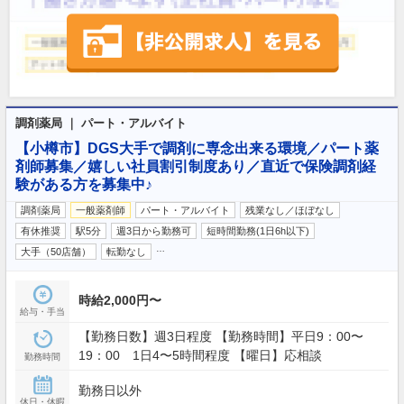
調剤薬局 ｜ パート・アルバイト
【小樽市】DGS大手で調剤に専念出来る環境／パート薬
剤師募集／嬉しい社員割引制度あり／直近で保険調剤経
験がある方を募集中♪
調剤薬局
一般薬剤師
パート・アルバイト
残業なし／ほぼなし
有休推奨
駅5分
週3日から勤務可
短時間勤務(1日6h以下)
…
大手（50店舗）
転勤なし
時給2,000円〜
給与・手当
【勤務日数】週3日程度 【勤務時間】平日9：00〜
19：00 1日4〜5時間程度 【曜日】応相談
勤務時間
勤務日以外
休日・休暇