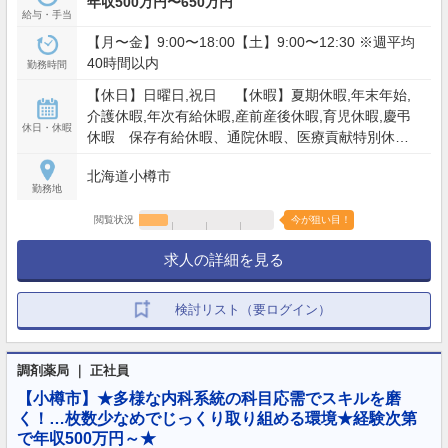
年収500万円〜650万円
給与・手当
【月〜金】9:00〜18:00【土】9:00〜12:30 ※週平均
40時間以内
勤務時間
【休日】日曜日,祝日 【休暇】夏期休暇,年末年始,
介護休暇,年次有給休暇,産前産後休暇,育児休暇,慶弔
休日・休暇
休暇 保存有給休暇、通院休暇、医療貢献特別休
暇、スポーツ文化活動特別休暇、永年勤続特別休暇
北海道小樽市
など
勤務地
閲覧状況
今が狙い目！
求人の詳細を見る
検討リスト（要ログイン）
調剤薬局 ｜ 正社員
【小樽市】★多様な内科系統の科目応需でスキルを磨
く！…枚数少なめでじっくり取り組める環境★経験次第
で年収500万円～★