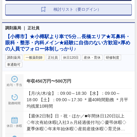
検討リスト（要ログイン）
調剤薬局 ｜ 正社員
【小樽市】★小樽駅より車で5分…長橋エリア★耳鼻科・
眼科・整形・内科メイン★経験に自信のない方歓迎×厚め
の人員でフォロー体制しっかり♪
調剤薬局
一般薬剤師
正社員
休日120日
産休・育休
研修制度
車通勤可
年収450万円〜500万円
給与・手当
【月/火/木/金】：09:00～18:30 【水】：09:00～
18:00 【土】：09:00～17:30 ＊週40時間勤務 ＊月平
勤務時間
均残業10時間
【週休2日制】日・祝・ほか／■年間休日120日以上
◇年次有給休暇(入社3ヵ月経過後付与)◇慶弔休暇◇
休日・休暇
夏季休暇◇年末年始休暇◇産前産後休暇◇育児休暇
◇介護休暇◇医療貢献特別休暇