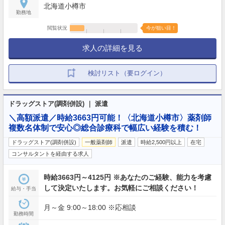
北海道小樽市
勤務地
閲覧状況
今が狙い目！
求人の詳細を見る
検討リスト（要ログイン）
ドラッグストア(調剤併設) ｜ 派遣
＼高額派遣／時給3663円可能！〈北海道小樽市〉薬剤師
複数名体制で安心◎総合診療科で幅広い経験を積む！
ドラッグストア(調剤併設)
一般薬剤師
派遣
時給2,500円以上
在宅
コンサルタントを経由する求人
時給3663円～4125円 ※あなたのご経験、能力を考慮
して決定いたします。お気軽にご相談ください！
給与・手当
月～金 9:00～18:00 ※応相談
勤務時間