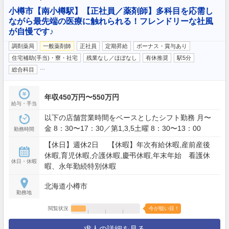
小樽市【南小樽駅】【正社員／薬剤師】多科目を応需し
ながら最先端の医療に触れられる！フレンドリーな社風
が自慢です♪
調剤薬局
一般薬剤師
正社員
定期昇給
ボーナス・賞与あり
住宅補助(手当)・寮・社宅
残業なし／ほぼなし
有休推奨
駅5分
…
総合科目
年収450万円〜550万円
給与・手当
以下の店舗営業時間をベースとしたシフト勤務 月〜
金 8：30〜17：30／第1,3,5土曜 8：30〜13：00
勤務時間
【休日】週休2日 【休暇】年次有給休暇,産前産後
休暇,育児休暇,介護休暇,慶弔休暇,年末年始 看護休
休日・休暇
暇、永年勤続特別休暇
北海道小樽市
勤務地
閲覧状況
今が狙い目！
求人の詳細を見る