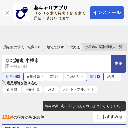
薬キャリアプリ
インストール
ログイン
会員登録
サクサク求人検索！新着求人
通知も受け取れます
小樽市の薬剤師求人一覧
薬剤師の求人・転職TOP
地域で探す
北海道
北海道 小樽市
変更
一般薬剤師
勤務地
雇用形態
業種
こだわり
職種
給与
✓
1
雇用形態を絞り込む
正社員
契約社員
派遣
パート・アルバイト
給与が高い順で並び替えられるようになりました！
161
件
の検索結果
1-20件