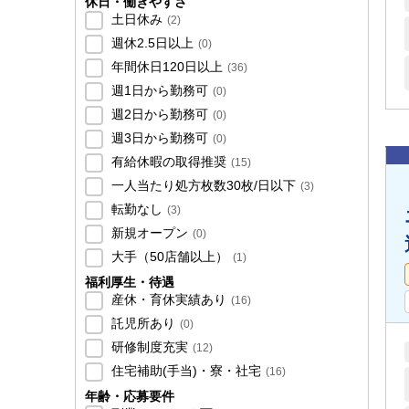
休日・働きやすさ
土日休み
(
2
)
週休2.5日以上
(
0
)
年間休日120日以上
(
36
)
週1日から勤務可
(
0
)
週2日から勤務可
(
0
)
週3日から勤務可
(
0
)
有給休暇の取得推奨
(
15
)
一人当たり処方枚数30枚/日以下
(
3
)
転勤なし
(
3
)
新規オープン
(
0
)
大手（50店舗以上）
(
1
)
福利厚生・待遇
産休・育休実績あり
(
16
)
託児所あり
(
0
)
研修制度充実
(
12
)
住宅補助(手当)・寮・社宅
(
16
)
年齢・応募要件