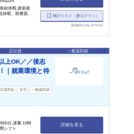
0時間以内
有給休暇,産前産
通院休暇、医療貢献
検討リスト（要ログイン）
暇 など
薬剤師求人No.1079420
正社員
一般薬剤師
以上OK／／後志
制！｜就業環境と待
定期昇給
在宅
一般薬剤師
時00分,遅番:10時
詳細を見る
時間シフト