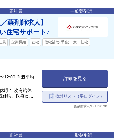
正社員
一般薬剤師
員／薬剤師求人】
い住宅サポート♪
社員
定期昇給
在宅
住宅補助(手当)・寮・社宅
0〜12:00 ※週平均
詳細を見る
休暇,年次有給休
通院休暇、医療貢献
検討リスト（要ログイン）
暇 など
薬剤師求人No.1320702
正社員
一般薬剤師