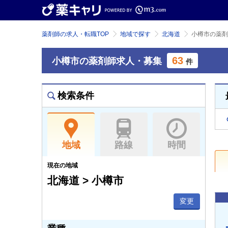
薬剤師の求人・転職TOP
地域で探す
北海道
小樽市の薬剤
63
小樽市の薬剤師求人・募集
件
検索条件
地域
路線
時間
現在の地域
北海道 > 小樽市
変更