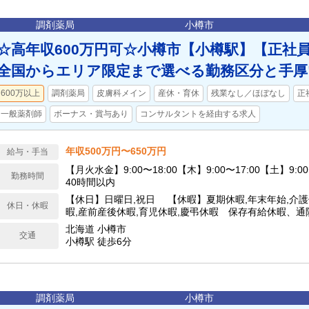
調剤薬局
小樽市
☆高年収600万円可☆小樽市【小樽駅】【正社
全国からエリア限定まで選べる勤務区分と手厚
600万以上
調剤薬局
皮膚科メイン
産休・育休
残業なし／ほぼなし
正
一般薬剤師
ボーナス・賞与あり
コンサルタントを経由する求人
年収500万円〜650万円
給与・手当
【月火水金】9:00〜18:00【木】9:00〜17:00【土】9:0
勤務時間
40時間以内
【休日】日曜日,祝日 【休暇】夏期休暇,年末年始,介護
休日・休暇
暇,産前産後休暇,育児休暇,慶弔休暇 保存有給休暇、
特別休暇、スポーツ文化活動特別休暇、永年勤続特別休
北海道 小樽市
交通
小樽駅 徒歩6分
調剤薬局
小樽市