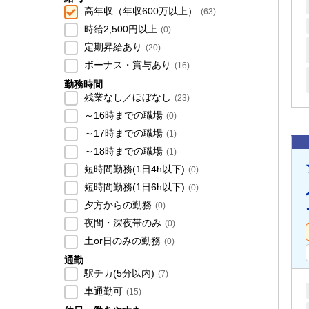
高年収（年収600万以上）
(
63
)
時給2,500円以上
(
0
)
定期昇給あり
(
20
)
ボーナス・賞与あり
(
16
)
勤務時間
残業なし／ほぼなし
(
23
)
～16時までの職場
(
0
)
～17時までの職場
(
1
)
～18時までの職場
(
1
)
短時間勤務(1日4h以下)
(
0
)
短時間勤務(1日6h以下)
(
0
)
夕方からの勤務
(
0
)
夜間・深夜帯のみ
(
0
)
土or日のみの勤務
(
0
)
通勤
駅チカ(5分以内)
(
7
)
車通勤可
(
15
)