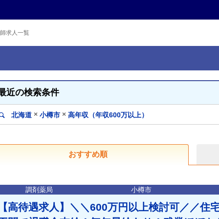
師求人一覧
最近の検索条件
×
×
北海道
小樽市
高年収（年収600万以上）
おすすめ順
調剤薬局
小樽市
【高待遇求人】＼＼600万円以上検討可／／住