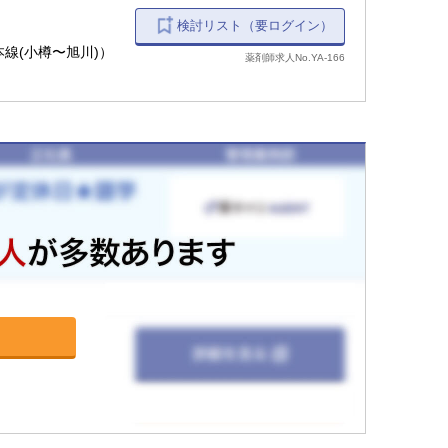
検討リスト（要ログイン）
本線(小樽〜旭川)）
薬剤師求人No.YA-166