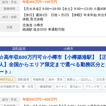
年収450万円〜700万円
給与・手当
【月火木金】9:00〜18:00【水土】9:00〜13:00 ※週4
勤務時間
【休日】週休2日 日祝＋月2日 【休暇】年末年始,年次
休日・休暇
休暇,育児休暇
北海道 小樽市
交通
銭函駅 徒歩10分 車通勤可能
調剤薬局
小樽市
☆高年収600万円可☆小樽市【小樽築港駅】【
人】全国からエリア限定まで選べる勤務区分と
ート♪
600万以上
調剤薬局
研修制度
産休・育休
残業なし／ほぼなし
正社員
住宅補助(手当)・寮・社宅
一般薬剤師
ボーナス・賞与あり
ブランク可
年収500万円〜650万円
給与・手当