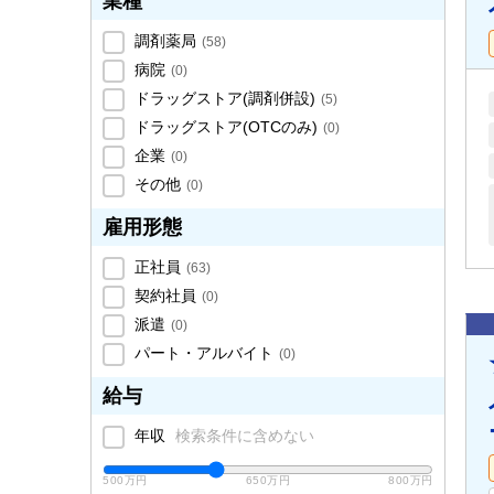
業種
調剤薬局
(
58
)
病院
(
0
)
ドラッグストア(調剤併設)
(
5
)
ドラッグストア(OTCのみ)
(
0
)
企業
(
0
)
その他
(
0
)
雇用形態
正社員
(
63
)
契約社員
(
0
)
派遣
(
0
)
パート・アルバイト
(
0
)
給与
年収
検索条件に含めない
500万円
650万円
800万円