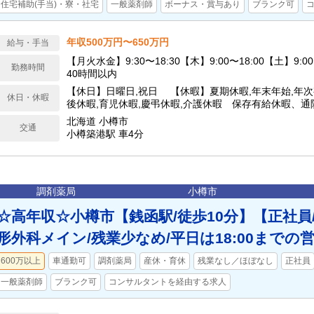
住宅補助(手当)・寮・社宅
一般薬剤師
ボーナス・賞与あり
ブランク可
年収500万円〜650万円
給与・手当
【月火水金】9:30〜18:30【木】9:00〜18:00【土】9:0
勤務時間
40時間以内
【休日】日曜日,祝日 【休暇】夏期休暇,年末年始,年次
休日・休暇
後休暇,育児休暇,慶弔休暇,介護休暇 保存有給休暇、
特別休暇、スポーツ文化活動特別休暇、永年勤続特別休
北海道 小樽市
交通
小樽築港駅 車4分
調剤薬局
小樽市
☆高年収☆小樽市【銭函駅/徒歩10分】【正社員
形外科メイン/残業少なめ/平日は18:00までの
600万以上
車通勤可
調剤薬局
産休・育休
残業なし／ほぼなし
正社員
一般薬剤師
ブランク可
コンサルタントを経由する求人