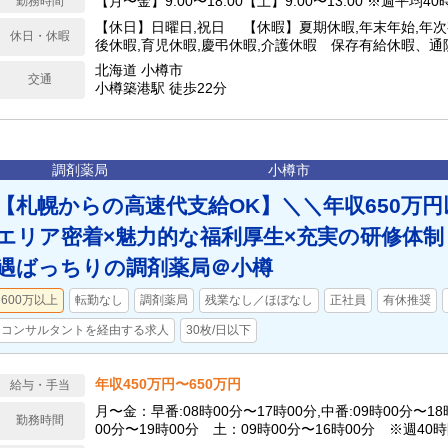
【月〜金】9:00〜18:00【土】9:00〜13:00 ※週平均4
勤務時間
【休日】日曜日,祝日 【休暇】夏期休暇,年末年始,年次
休日・休暇
後休暇,育児休暇,慶弔休暇,介護休暇 保存有給休暇、
特別休暇、スポーツ文化活動特別休暇、永年勤続特別休
北海道 小樽市
交通
小樽築港駅 徒歩22分
調剤薬局
小樽市
【札幌からの高速代支給OK】＼＼年収650万円
エリア密着×魅力的な福利厚生×充実の研修体
遇ばっちりの調剤薬局＠小樽
600万以上
転勤なし
調剤薬局
残業なし／ほぼなし
正社員
有休推奨
コンサルタントを経由する求人
30枚/日以下
年収450万円〜650万円
給与・手当
月〜金：早番:08時00分〜17時00分,中番:09時00分〜18
勤務時間
00分〜19時00分 土：09時00分〜16時00分 ※週40