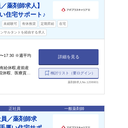
員／薬剤師求人】
い住宅サポート♪
未経験可
有休推奨
定期昇給
在宅
コンサルタントを経由する求人
0〜17:30 ※週平均
詳細を見る
有給休暇,産前産
通院休暇、医療貢献
検討リスト（要ログイン）
暇 など
薬剤師求人No.1206901
正社員
一般薬剤師
社員／薬剤師求
手厚い住宅サポ