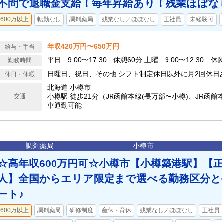
不問で退職金支給！毎年昇給あり！残業ほぼな
600万以上
転勤なし
調剤薬局
残業なし／ほぼなし
正社員
未経験可
年収420万円〜650万円
給与・手当
平日 9:00〜17:30 休憩60分 土曜 9:00〜12:30 
勤務時間
日曜日、祝日、その他 シフト制定休日以外に月2回休日
休日・休暇
北海道 小樽市
小樽駅 徒歩21分（JR函館本線(長万部〜小樽)、JR函館
交通
車通勤可能
調剤薬局
小樽市
☆高年収600万円可☆小樽市【小樽築港駅】【
人】全国からエリア限定まで選べる勤務区分と
ート♪
600万以上
調剤薬局
研修制度
産休・育休
残業なし／ほぼなし
正社員