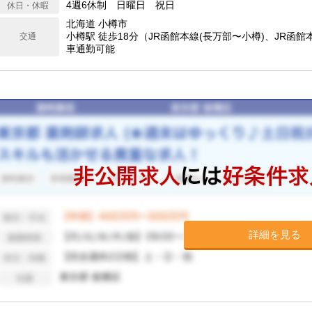
4週6休制 日曜日 祝日
休日・休暇
北海道 小樽市
小樽駅 徒歩18分（JR函館本線(長万部〜小樽)、JR函館
交通
車通勤可能
詳細を見る