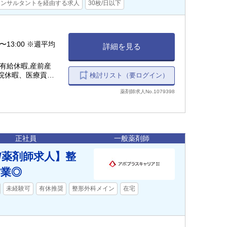
コンサルタントを経由する求人
30枚/日以下
0〜13:00 ※週平均
詳細を見る
有給休暇,産前産
通院休暇、医療貢献
検討リスト（要ログイン）
暇 など
薬剤師求人No.1079398
正社員
一般薬剤師
/薬剤師求人】整
営業◎
未経験可
有休推奨
整形外科メイン
在宅