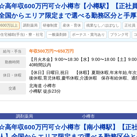
☆高年収600万円可☆小樽市【小樽駅】【正社
全国からエリア限定まで選べる勤務区分と手厚
600万以上
調剤薬局
研修制度
産休・育休
残業なし／ほぼなし
正社員
住宅補助(手当)・寮・社宅
一般薬剤師
ボーナス・賞与あり
ブランク可
年収500万円〜650万円
給与・手当
【月火木金】9:00〜18:30【水】9:00〜18:00【土】9:0
勤務時間
40時間以内
【休日】日曜日,祝日 【休暇】夏期休暇,年末年始,年次
休日・休暇
後休暇,育児休暇,慶弔休暇,介護休暇 保存有給休暇、
特別休暇、スポーツ文化活動特別休暇、永年勤続特別休
北海道 小樽市
交通
小樽駅 徒歩23分
調剤薬局
小樽市
☆高年収600万円可☆小樽市【南小樽駅】【正
人】全国からエリア限定まで選べる勤務区分と