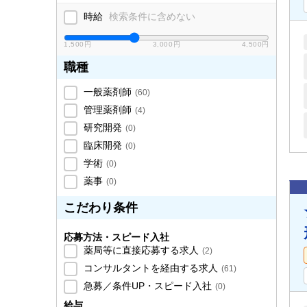
時給
検索条件に含めない
1,500円
3,000円
4,500円
職種
一般薬剤師
(
60
)
管理薬剤師
(
4
)
研究開発
(
0
)
臨床開発
(
0
)
学術
(
0
)
薬事
(
0
)
こだわり条件
応募方法・スピード入社
薬局等に直接応募する求人
(
2
)
コンサルタントを経由する求人
(
61
)
急募／条件UP・スピード入社
(
0
)
給与