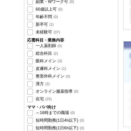
副業・Wワーク可
(
0
)
60歳以上可
(
0
)
年齢不問
(
0
)
新卒可
(
1
)
未経験可
(
37
)
応需科目・業務内容
一人薬剤師
(
0
)
総合科目
(
2
)
眼科メイン
(
3
)
皮膚科メイン
(
1
)
整形外科メイン
(
3
)
漢方
(
2
)
オンライン服薬指導
(
0
)
在宅
(
25
)
ママ・パパ向け
～16時までの職場
(
0
)
短時間勤務(1日4h以下)
(
0
)
短時間勤務(1日6h以下)
(
0
)