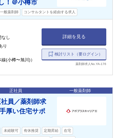
し！＠小樽市
一般薬剤師
コンサルタントを経由する求人
詳細を見る
休憩なし
あり
検討リスト（要ログイン）
本線(小樽〜旭川)）
薬剤師求人No.YA-176
正社員
一般薬剤師
正社員／薬剤師求
手厚い住宅サポ
未経験可
有休推奨
定期昇給
在宅