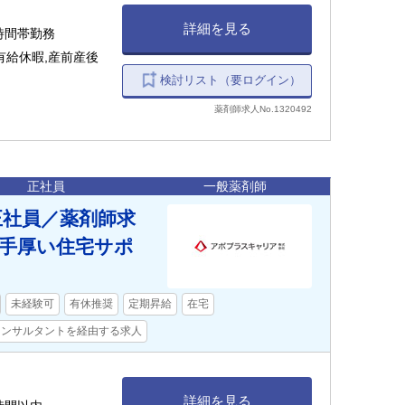
詳細を見る
0時間帯勤務
有給休暇,産前産後
検討リスト（要ログイン）
薬剤師求人No.1320492
正社員
一般薬剤師
正社員／薬剤師求
手厚い住宅サポ
未経験可
有休推奨
定期昇給
在宅
コンサルタントを経由する求人
詳細を見る