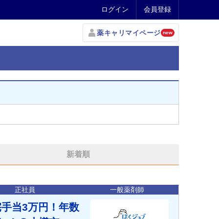
ログイン
会員登録
薬キャリマイページ
new
新着順
正社員
一般薬剤師
宅手当3万円！年数