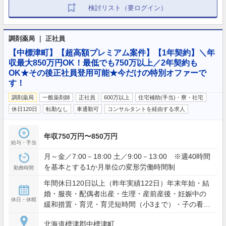
検討リスト（要ログイン）
調剤薬局 ｜ 正社員
【中標津町】【超高額プレミアム案件】【1年契約】＼年
収最大850万円OK！最低でも750万以上／2年契約も
OK★その後正社員登用可能★今だけの特別オファーで
す！
調剤薬局
一般薬剤師
正社員
600万以上
住宅補助(手当)・寮・社宅
休日120日
転勤なし
車通勤可
コンサルタントを経由する求人
年収750万円〜850万円
給与・手当
月～金／7:00－18:00 土／9:00－13:00 ※週40時間
を基本とする1か月単位の変形労働時間制
勤務時間
年間休日120日以上（昨年実績122日）年末年始・結
婚・服喪・配偶者出産・生理・産前産後・妊娠中の
休日・休暇
緩和措置・育児・育児短時間（小3まで）・子の看
護・介護
北海道標津郡中標津町