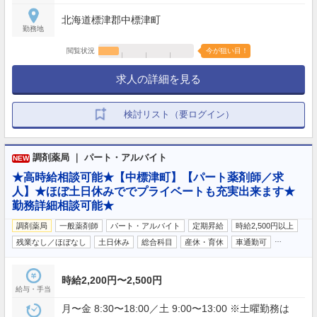
北海道標津郡中標津町
勤務地
閲覧状況
今が狙い目！
求人の詳細を見る
検討リスト（要ログイン）
調剤薬局 ｜ パート・アルバイト
NEW
★高時給相談可能★【中標津町】【パート薬剤師／求
人】★ほぼ土日休みででプライベートも充実出来ます★
勤務詳細相談可能★
調剤薬局
一般薬剤師
パート・アルバイト
定期昇給
時給2,500円以上
…
残業なし／ほぼなし
土日休み
総合科目
産休・育休
車通勤可
時給2,200円〜2,500円
給与・手当
月〜金 8:30〜18:00／土 9:00〜13:00 ※土曜勤務は