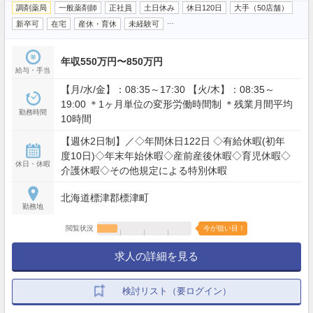
調剤薬局
一般薬剤師
正社員
土日休み
休日120日
大手（50店舗）
…
新卒可
在宅
産休・育休
未経験可
年収550万円〜850万円
給与・手当
【月/水/金】：08:35～17:30 【火/木】：08:35～
19:00 ＊1ヶ月単位の変形労働時間制 ＊残業月間平均
勤務時間
10時間
【週休2日制】／◇年間休日122日 ◇有給休暇(初年
度10日)◇年末年始休暇◇産前産後休暇◇育児休暇◇
休日・休暇
介護休暇◇その他規定による特別休暇
北海道標津郡標津町
勤務地
閲覧状況
今が狙い目！
求人の詳細を見る
検討リスト（要ログイン）