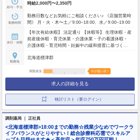
時給2,000円〜2,350円
給与・手当
勤務日数などお気軽にご相談ください♪ 《店舗営業時
間》 月・火・木〜土／9:00−18:00、水／9:00−19:00
勤務時間
【年次有給休暇】 法定通り 【休暇等】 生理休暇・産
前産後休暇・育児休業・介護休業・子の看護休暇・
休日・休暇
介護休暇・育児時間・妊娠中の緩和措置に基づく時
間
北海道標津郡
勤務地
閲覧状況
今が狙い目！
求人の詳細を見る
検討リスト（要ログイン）
調剤薬局 ｜ 正社員
<北海道標津郡>18:00までの勤務☆残業少なめでワークラ
イフバランスがとりやすい！総合診療科応需でスキルア
ップも目指せます★＜高年収＞年収750万円可能！