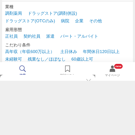
業種
調剤薬局
ドラッグストア(調剤併設)
ドラッグストア(OTCのみ)
病院
企業
その他
雇用形態
正社員
契約社員
派遣
パート・アルバイト
こだわり条件
高年収（年収600万以上）
土日休み
年間休日120日以上
未経験可
残業なし／ほぼなし
60歳以上可
時給2,500円以上
new
検索
検討リスト
マイページ
TOP
m3.comログインで
求人探しがもっと便利に
最近チェックした求人一覧
薬剤師の転職成功ガイド
希望に合う新着求人を通知
コンサルタントに転職相談
人気求人を通知メールで逃さずキャッチ
検討中の求人を保存
利用規約
個人情報の取り扱いについて
求人をキープして、比較・検討できる
応募フォームの入力が簡単に