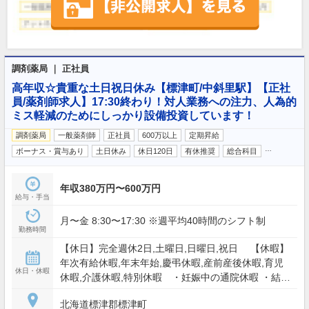
調剤薬局 ｜ 正社員
高年収☆貴重な土日祝日休み【標津町/中斜里駅】【正社
員/薬剤師求人】17:30終わり！対人業務への注力、人為的
ミス軽減のためにしっかり設備投資しています！
調剤薬局
一般薬剤師
正社員
600万以上
定期昇給
…
ボーナス・賞与あり
土日休み
休日120日
有休推奨
総合科目
年収380万円〜600万円
給与・手当
月〜金 8:30〜17:30 ※週平均40時間のシフト制
勤務時間
【休日】完全週休2日,土曜日,日曜日,祝日 【休暇】
年次有給休暇,年末年始,慶弔休暇,産前産後休暇,育児
休日・休暇
休暇,介護休暇,特別休暇 ・妊娠中の通院休暇 ・結婚
休暇 ・生理休暇 【年間休日】122日
北海道標津郡標津町