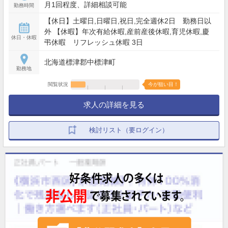
月1回程度、詳細相談可能
勤務時間
【休日】土曜日,日曜日,祝日,完全週休2日 勤務日以
外 【休暇】年次有給休暇,産前産後休暇,育児休暇,慶
休日・休暇
弔休暇 リフレッシュ休暇 3日
北海道標津郡中標津町
勤務地
閲覧状況
今が狙い目！
求人の詳細を見る
検討リスト（要ログイン）