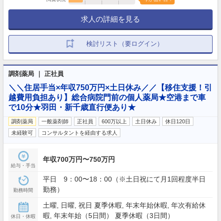
求人の詳細を見る
検討リスト（要ログイン）
調剤薬局 ｜ 正社員
＼＼住居手当×年収750万円×土日休み／／【移住支援！引
越費用負担あり】総合病院門前の個人薬局★空港まで車
で10分★羽田・新千歳直行便あり★
調剤薬局
一般薬剤師
正社員
600万以上
土日休み
休日120日
未経験可
コンサルタントを経由する求人
年収700万円〜750万円
給与・手当
平日 9：00〜18：00（※土日祝にて月1回程度半日
勤務）
勤務時間
土曜, 日曜, 祝日 夏季休暇, 年末年始休暇, 年次有給休
暇, 年末年始（5日間） 夏季休暇（3日間）
休日・休暇