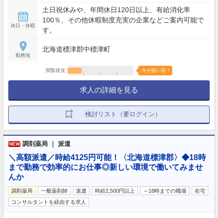
土日祝休みや、年間休日120日以上、有給消化率
100％、その他休暇制度充実の企業などご案内可能で
休日・休暇
す。
北海道標津郡中標津町
勤務地
閲覧状況
今が狙い目！
求人の詳細を見る
検討リスト（要ログイン）
調剤薬局 ｜ 派遣
NEW
＼高額派遣／時給4125円可能！〈北海道標津郡〉◆18時
まで勤務で効率的にお仕事◎新しい環境で働いてみませ
んか
調剤薬局
一般薬剤師
派遣
時給2,500円以上
～18時までの職場
在宅
コンサルタントを経由する求人