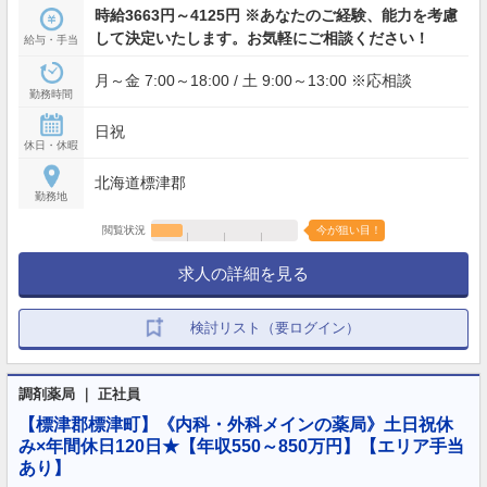
時給3663円～4125円 ※あなたのご経験、能力を考慮
して決定いたします。お気軽にご相談ください！
給与・手当
月～金 7:00～18:00 / 土 9:00～13:00 ※応相談
勤務時間
日祝
休日・休暇
北海道標津郡
勤務地
閲覧状況
今が狙い目！
求人の詳細を見る
検討リスト（要ログイン）
調剤薬局 ｜ 正社員
【標津郡標津町】《内科・外科メインの薬局》土日祝休
み×年間休日120日★【年収550～850万円】【エリア手当
あり】