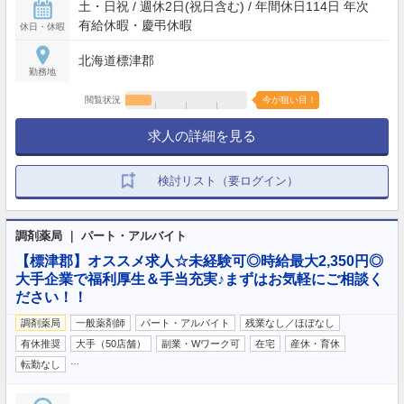
土・日祝 / 週休2日(祝日含む) / 年間休日114日 年次
有給休暇・慶弔休暇
休日・休暇
北海道標津郡
勤務地
閲覧状況
今が狙い目！
求人の詳細を見る
検討リスト（要ログイン）
調剤薬局 ｜ パート・アルバイト
【標津郡】オススメ求人☆未経験可◎時給最大2,350円◎
大手企業で福利厚生＆手当充実♪まずはお気軽にご相談く
ださい！！
調剤薬局
一般薬剤師
パート・アルバイト
残業なし／ほぼなし
有休推奨
大手（50店舗）
副業・Wワーク可
在宅
産休・育休
…
転勤なし