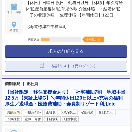
【休日】日曜日,祝日 勤務日以外 【休暇】年次有給
休暇,産前産後休暇,育児休暇,介護休暇 ・結婚休暇
休日・休暇
・子の看護休暇 ・生理休暇 【年間休日】122日
北海道標津郡中標津町
勤務地
閲覧状況
今が狙い目！
求人の詳細を見る
検討リスト（要ログイン）
調剤薬局 ｜ 正社員
【当社限定｜移住支援金あり】「社宅補助7割」地域手当
12.5万【東証上場G】＼年間休日120日以上×充実の福利
厚生／退職金・医療費補助・会員制リゾート利用etc
調剤薬局
一般薬剤師
正社員
600万以上
定期昇給
休日120日
…
有休推奨
産休・育休
未経験可
研修制度