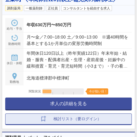
調剤薬局
一般薬剤師
正社員
コンサルタントを経由する求人
年収630万円〜850万円
給与・手当
月〜金／7:00−18:00 土／9:00−13:00 ※週40時間を
基本とする1か月単位の変形労働時間制
勤務時間
年間休日120日以上（昨年実績122日）年末年始・結
婚・服喪・配偶者出産・生理・産前産後・妊娠中の
休日・休暇
緩和措置・育児・育児短時間（小3まで）・子の看
護・介護
北海道標津郡中標津町
勤務地
閲覧状況
今が狙い目！
求人の詳細を見る
検討リスト（要ログイン）