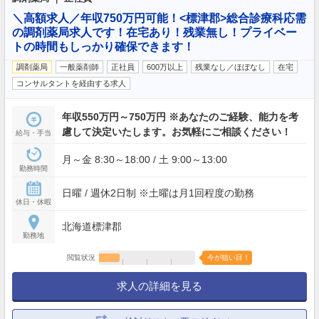
＼高額求人／年収750万円可能！<標津郡>総合診療科応需
の調剤薬局求人です！在宅あり！残業無し！プライベー
トの時間もしっかり確保できます！
調剤薬局
一般薬剤師
正社員
600万以上
残業なし／ほぼなし
在宅
コンサルタントを経由する求人
年収550万円～750万円 ※あなたのご経験、能力を考
慮して決定いたします。お気軽にご相談ください！
給与・手当
月～金 8:30～18:00 / 土 9:00～13:00
勤務時間
日曜 / 週休2日制 ※土曜は月1回程度の勤務
休日・休暇
北海道標津郡
勤務地
閲覧状況
今が狙い目！
求人の詳細を見る