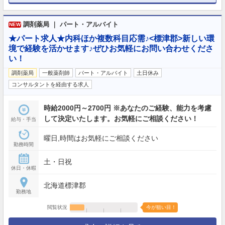
調剤薬局 ｜ パート・アルバイト
NEW
★パート求人★内科ほか複数科目応需♪<標津郡>新しい環
境で経験を活かせます♪ぜひお気軽にお問い合わせくださ
い！
調剤薬局
一般薬剤師
パート・アルバイト
土日休み
コンサルタントを経由する求人
時給2000円～2700円 ※あなたのご経験、能力を考慮
して決定いたします。お気軽にご相談ください！
給与・手当
曜日,時間はお気軽にご相談ください
勤務時間
土・日祝
休日・休暇
北海道標津郡
勤務地
閲覧状況
今が狙い目！