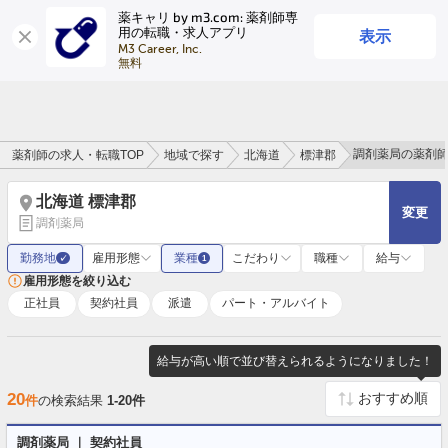
薬キャリ by m3.com: 薬剤師専
表示
用の転職・求人アプリ
ログイン
会員登録
M3 Career, Inc.

無料
調剤薬局の薬剤
薬剤師の求人・転職TOP
地域で探す
北海道
標津郡
北海道 標津郡
変更
調剤薬局
勤務地
雇用形態
業種
こだわり
職種
給与
✓
1
雇用形態を絞り込む
正社員
契約社員
派遣
パート・アルバイト
給与が高い順で並び替えられるようになりました！
20
件
の検索結果
1-20件
調剤薬局 ｜ 契約社員