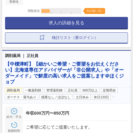
勤務地
閲覧状況
今が狙い目！
求人の詳細を見る
検討リスト（要ログイン）
調剤薬局 ｜ 正社員
【中標津町】【細かいご希望・ご要望をお伝えくださ
い】北海道専任アドバイザーが「非公開求人」や「オー
ダーメイド」で鮮度の高い求人をご提案します＠ほくジ
ョブ
調剤薬局
一般薬剤師
管理薬剤師
正社員
600万以上
定期昇給
…
ボーナス・賞与あり
残業なし／ほぼなし
土日休み
休日120日
年収600万円〜850万円
給与・手当
ご希望に応じてご提案いたします。
勤務時間