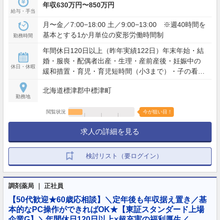
年収630万円〜850万円
給与・手当
月〜金／7:00−18:00 土／9:00−13:00 ※週40時間を
基本とする1か月単位の変形労働時間制
勤務時間
年間休日120日以上（昨年実績122日）年末年始・結
婚・服喪・配偶者出産・生理・産前産後・妊娠中の
休日・休暇
緩和措置・育児・育児短時間（小3まで）・子の看
護・介護
北海道標津郡中標津町
勤務地
閲覧状況
今が狙い目！
求人の詳細を見る
検討リスト（要ログイン）
調剤薬局 ｜ 正社員
【50代歓迎★60歳応相談】＼定年後も年収据え置き／基
本的なPC操作ができればOK★【東証スタンダード上場
企業G】＼年間休日120日以上×超充実の福利厚生／