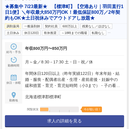
★募集中 7/23最新★ 【標津町】【空港あり｜羽田直行1
日1便】＼年収最大850万円OK！最低保証800万／2年契
約もOK★土日祝休みでアウトドアし放題★
調剤薬局
一般薬剤師
契約社員
600万以上
残業なし／ほぼなし
…
土日休み
休日120日
有休推奨
～18時までの職場
転勤なし
年収800万円〜850万円
給与・手当
月～金／8:30－17:30 土・日・祝／休
勤務時間
年間休日120日以上（昨年実績122日）年末年始・結
婚・服喪・配偶者出産・生理・産前産後・妊娠中の
休日・休暇
緩和措置・育児・育児短時間（小3まで）・子の看
護・介護
北海道標津郡標津町
勤務地
閲覧状況
今が狙い目！
求人の詳細を見る