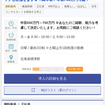
調剤薬局
一般薬剤師
正社員
600万以上
残業なし／ほぼなし
在宅
コンサルタントを経由する求人
年収650万円～750万円 ※あなたのご経験、能力を考
慮して決定いたします。お気軽にご相談ください！
給与・手当
月～金 8:30～18:00 / 土 9:00～13:00
勤務時間
日曜 / 週休2日制 ※土曜は月1回程度の勤務
休日・休暇
北海道標津郡
勤務地
閲覧状況
今が狙い目！
求人の詳細を見る
検討リスト（要ログイン）
調剤薬局 ｜ 正社員