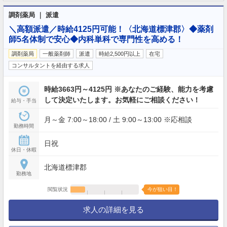
調剤薬局 ｜ 派遣
＼高額派遣／時給4125円可能！〈北海道標津郡〉◆薬剤
師5名体制で安心◆内科単科で専門性を高める！
調剤薬局
一般薬剤師
派遣
時給2,500円以上
在宅
コンサルタントを経由する求人
時給3663円～4125円 ※あなたのご経験、能力を考慮
して決定いたします。お気軽にご相談ください！
給与・手当
月～金 7:00～18:00 / 土 9:00～13:00 ※応相談
勤務時間
日祝
休日・休暇
北海道標津郡
勤務地
閲覧状況
今が狙い目！
求人の詳細を見る