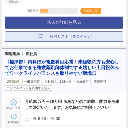
勤務地
閲覧状況
今が狙い目！
求人の詳細を見る
検討リスト（要ログイン）
調剤薬局 ｜ 正社員
〈標津郡〉内科ほか複数科目応需！未経験の方も安心し
てお仕事できる複数薬剤師体制です★嬉しい土日祝休み
でワークライフバランスも取りやすい環境◎
調剤薬局
一般薬剤師
正社員
土日休み
未経験可
車通勤可
コンサルタントを経由する求人
月給30万円～39万円 ※あなたのご経験、能力を考慮
して決定いたします。お気軽にご相談ください！
給与・手当
月～金 8:30～18:00
勤務時間