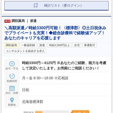
検討リスト（要ログイン）
調剤薬局 ｜ 派遣
NEW
＼高額派遣／時給3300円可能！〈標津郡〉◎土日祝休み
でプライベートも充実！◆総合診療科で経験値アップ！
あなたのキャリアを応援します
調剤薬局
一般薬剤師
派遣
時給2,500円以上
在宅
車通勤可
コンサルタントを経由する求人
時給3300円～4125円 ※あなたのご経験、能力を考慮
して決定いたします。お気軽にご相談ください！
給与・手当
月～金 8:30～18:00 ※応相談
勤務時間
日祝
休日・休暇
北海道標津郡
勤務地
閲覧状況
今が狙い目！