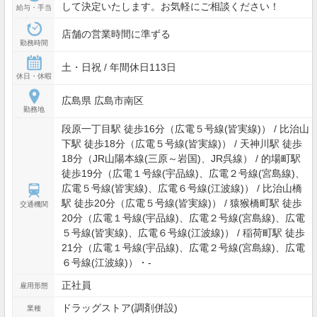
して決定いたします。お気軽にご相談ください！
給与・手当
店舗の営業時間に準ずる
勤務時間
土・日祝 / 年間休日113日
休日・休暇
広島県 広島市南区
勤務地
段原一丁目駅 徒歩16分（広電５号線(皆実線)） / 比治山
下駅 徒歩18分（広電５号線(皆実線)） / 天神川駅 徒歩
18分（JR山陽本線(三原～岩国)、JR呉線） / 的場町駅
徒歩19分（広電１号線(宇品線)、広電２号線(宮島線)、
広電５号線(皆実線)、広電６号線(江波線)） / 比治山橋
駅 徒歩20分（広電５号線(皆実線)） / 猿猴橋町駅 徒歩
交通機関
20分（広電１号線(宇品線)、広電２号線(宮島線)、広電
５号線(皆実線)、広電６号線(江波線)） / 稲荷町駅 徒歩
21分（広電１号線(宇品線)、広電２号線(宮島線)、広電
６号線(江波線)）・-
正社員
雇用形態
ドラッグストア(調剤併設)
業種