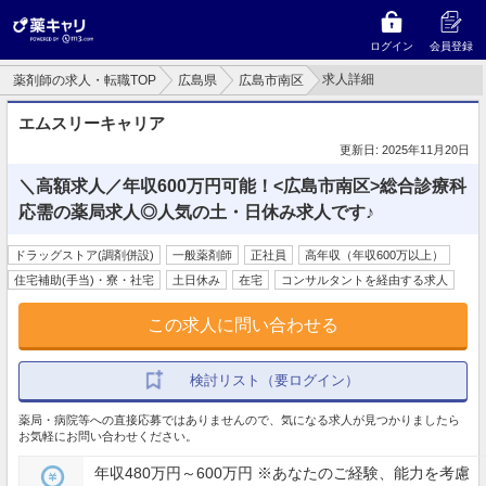
ログイン
会員登録
求人詳細
薬剤師の求人・転職TOP
広島県
広島市南区
エムスリーキャリア
更新日: 2025年11月20日
＼高額求人／年収600万円可能！<広島市南区>総合診療科
応需の薬局求人◎人気の土・日休み求人です♪
ドラッグストア(調剤併設)
一般薬剤師
正社員
高年収（年収600万以上）
住宅補助(手当)・寮・社宅
土日休み
在宅
コンサルタントを経由する求人
この求人に問い合わせる
検討リスト（要ログイン）
薬局・病院等への直接応募ではありませんので、気になる求人が見つかりましたら
お気軽にお問い合わせください。
年収480万円～600万円 ※あなたのご経験、能力を考慮