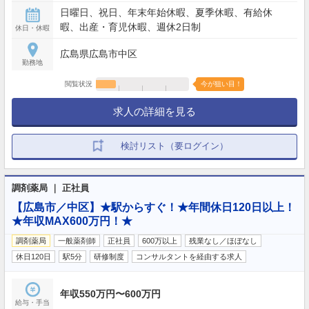
日曜日、祝日、年末年始休暇、夏季休暇、有給休
暇、出産・育児休暇、週休2日制
休日・休暇
広島県広島市中区
勤務地
閲覧状況
今が狙い目！
求人の詳細を見る
検討リスト（要ログイン）
調剤薬局 ｜ 正社員
【広島市／中区】★駅からすぐ！★年間休日120日以上！
★年収MAX600万円！★
調剤薬局
一般薬剤師
正社員
600万以上
残業なし／ほぼなし
休日120日
駅5分
研修制度
コンサルタントを経由する求人
年収550万円〜600万円
給与・手当