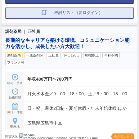
検討リスト（要ログイン）
調剤薬局 ｜ 正社員
長期的なキャリアを築ける環境、コミュニケーション能
力を活かし、成長したい方大歓迎！
調剤薬局
一般薬剤師
正社員
休日120日
60歳以上
年齢不問
ブランク可
年収480万円〜700万円
給与・手当
月火水木金／9：00～18：00、土／9：00～13：00
勤務時間
日・祝、週休2日制・夏期休暇・年末年始休暇 ほか
休日・休暇
広島県広島市中区
勤務地
閲覧状況
今が狙い目！