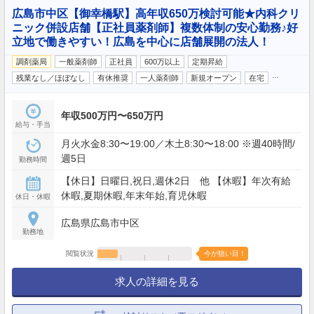
広島市中区【御幸橋駅】高年収650万検討可能★内科クリ
ニック併設店舗【正社員薬剤師】複数体制の安心勤務♪好
立地で働きやすい！広島を中心に店舗展開の法人！
調剤薬局
一般薬剤師
正社員
600万以上
定期昇給
…
残業なし／ほぼなし
有休推奨
一人薬剤師
新規オープン
在宅
年収500万円〜650万円
給与・手当
月火水金8:30〜19:00／木土8:30〜18:00 ※週40時間/
週5日
勤務時間
【休日】日曜日,祝日,週休2日 他 【休暇】年次有給
休暇,夏期休暇,年末年始,育児休暇
休日・休暇
広島県広島市中区
勤務地
閲覧状況
今が狙い目！
求人の詳細を見る