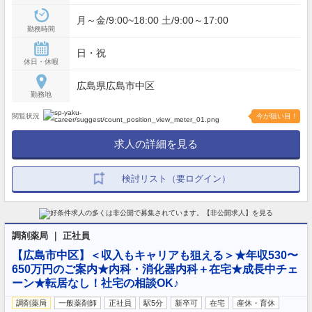
月～金/9:00~18:00 土/9:00～17:00
勤務時間
日・祝
休日・休暇
広島県広島市中区
勤務地
閲覧状況
今が狙い目！
求人の詳細を見る
検討リスト（要ログイン）
調剤薬局 ｜ 正社員
【広島市中区】＜収入もキャリアも狙える＞★年収530〜
650万円のご案内★内科・消化器内科＋在宅★成長中チェ
ーン★転居なし！社宅の相談OK♪
調剤薬局
一般薬剤師
正社員
駅5分
新卒可
在宅
産休・育休