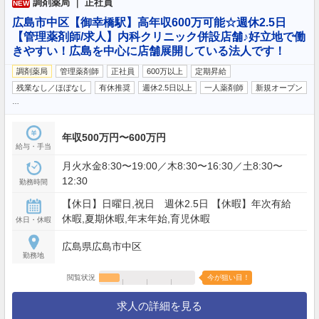
調剤薬局 ｜ 正社員
NEW
広島市中区【御幸橋駅】高年収600万可能☆週休2.5日
【管理薬剤師/求人】内科クリニック併設店舗♪好立地で働
きやすい！広島を中心に店舗展開している法人です！
調剤薬局
管理薬剤師
正社員
600万以上
定期昇給
残業なし／ほぼなし
有休推奨
週休2.5日以上
一人薬剤師
新規オープン
…
年収500万円〜600万円
給与・手当
月火水金8:30〜19:00／木8:30〜16:30／土8:30〜
12:30
勤務時間
【休日】日曜日,祝日 週休2.5日 【休暇】年次有給
休暇,夏期休暇,年末年始,育児休暇
休日・休暇
広島県広島市中区
勤務地
閲覧状況
今が狙い目！
求人の詳細を見る