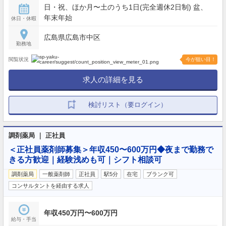
日・祝、ほか月〜土のうち1日(完全週休2日制) 盆、
年末年始
休日・休暇
広島県広島市中区
勤務地
閲覧状況
今が狙い目！
求人の詳細を見る
検討リスト（要ログイン）
調剤薬局 ｜ 正社員
＜正社員薬剤師募集＞年収450〜600万円◆夜まで勤務で
きる方歓迎｜経験浅めも可｜シフト相談可
調剤薬局
一般薬剤師
正社員
駅5分
在宅
ブランク可
コンサルタントを経由する求人
年収450万円〜600万円
給与・手当