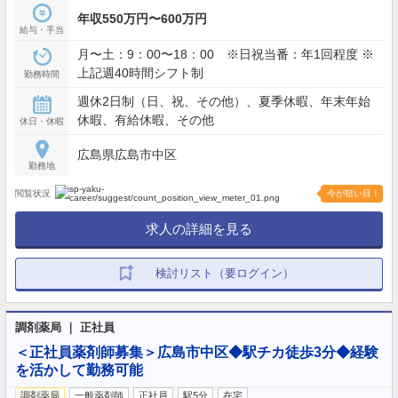
年収550万円〜600万円
給与・手当
月〜土：9：00〜18：00 ※日祝当番：年1回程度 ※
上記週40時間シフト制
勤務時間
週休2日制（日、祝、その他）、夏季休暇、年末年始
休暇、有給休暇、その他
休日・休暇
広島県広島市中区
勤務地
閲覧状況
今が狙い目！
求人の詳細を見る
検討リスト（要ログイン）
調剤薬局 ｜ 正社員
＜正社員薬剤師募集＞広島市中区◆駅チカ徒歩3分◆経験
を活かして勤務可能
調剤薬局
一般薬剤師
正社員
駅5分
在宅