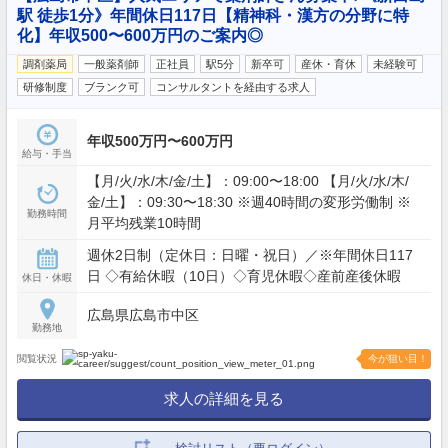
駅 徒歩1分》年間休日117日【精神科・漢方の分野に特
化】年収500〜600万円のご案内◎
調剤薬局
一般薬剤師
正社員
駅5分
新卒可
産休・育休
未経験可
研修制度
ブランク可
コンサルタントを経由する求人
年収500万円〜600万円
給与・手当
【月/火/水/木/金/土】：09:00〜18:00 【月/火/水/木/
金/土】：09:30〜18:30 ※週40時間の変形労働制 ※
勤務時間
月平均残業10時間
週休2日制（定休日：日曜・祝日）／※年間休日117
日 ◇有給休暇（10日）◇育児休暇◇産前産後休暇
休日・休暇
広島県広島市中区
勤務地
閲覧状況
今が狙い目！
求人の詳細を見る