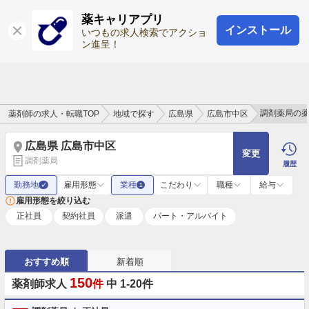
薬キャリアプリ
インストール
ログイン
会員登録
いつもの求人検索でアクショ
ン進呈！
調剤薬局の
薬剤師の求人・転職TOP
地域で探す
広島県
広島市中区
広島県 広島市中区
変更
調剤薬局
履歴
勤務地
雇用形態
業種
こだわり
職種
給与
✓
1
雇用形態を絞り込む
正社員
契約社員
派遣
パート・アルバイト
おすすめ順
新着順
150
薬剤師求人
件
中 1-20件