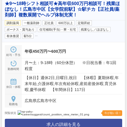
★9〜18時シフト相談可★高年収600万円相談可！残業ほ
ぼなし！広島市中区【女学院前駅】☆駅チカ【正社員/薬
剤師】複数展開でヘルプ体制充実！
調剤薬局
一般薬剤師
正社員
600万以上
定期昇給
ボーナス・賞与あり
住宅補助(手当)・寮・社宅
残業なし／ほぼなし
…
有休推奨
駅5分
年収450万円〜600万円
給与・手当
月〜土：9-18時（60分休憩） ※日祝当番：年1回
程度
勤務時間
【休日】週休2日,日曜日,祝日 【休暇】夏期休暇,年
末年始,介護休暇,年次有給休暇,産前産後休暇,育児休
休日・休暇
暇,慶弔休暇 【年間休日】117日
広島県広島市中区
勤務地
閲覧状況
今が狙い目！
求人の詳細を見る