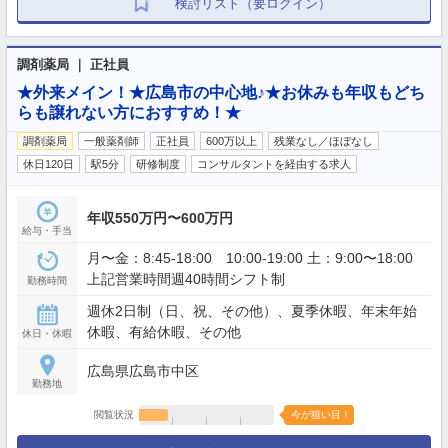
検討リスト（要ログイン）
調剤薬局 ｜ 正社員
★外来メイン！★広島市の中心地♪★お休みも年収もどち
らも譲れない方におすすめ！★
調剤薬局
一般薬剤師
正社員
600万以上
残業なし／ほぼなし
休日120日
駅5分
研修制度
コンサルタントを経由する求人
年収550万円〜600万円
給与・手当
月〜金：8:45-18:00 10:00-19:00 土：9:00〜18:00
上記営業時間週40時間シフト制
勤務時間
週休2日制（日、祝、その他）、夏季休暇、年末年始
休暇、有給休暇、その他
休日・休暇
広島県広島市中区
勤務地
閲覧状況
今が狙い目！