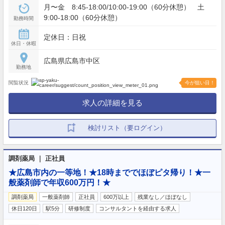
月〜金 8:45-18:00/10:00-19:00（60分休憩） 土
9:00-18:00（60分休憩）
勤務時間
定休日：日祝
休日・休暇
広島県広島市中区
勤務地
閲覧状況
今が狙い目！
求人の詳細を見る
検討リスト（要ログイン）
調剤薬局 ｜ 正社員
★広島市内の一等地！★18時まででほぼピタ帰り！★一
般薬剤師で年収600万円！★
調剤薬局
一般薬剤師
正社員
600万以上
残業なし／ほぼなし
休日120日
駅5分
研修制度
コンサルタントを経由する求人