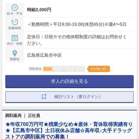
時給2,000円
給与・手当
＜勤務時間＞平日9:00-15:00(休憩45分)※週4〜5日
勤務時間
定休日：日祝※その他休暇制度の詳細はお問合せく
ださい。
休日・休暇
広島県広島市中区
勤務地
閲覧状況
今が狙い目！
求人の詳細を見る
検討リスト（要ログイン）
調剤薬局 ｜ 正社員
★年収700万円可★残業少なめ★産休・育休取得実績有り
★【広島市中区】土日祝休み店舗☆高年収♪大手ドラッグ
ストアの調剤薬局での募集！