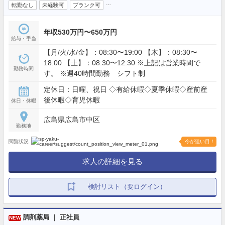
…
転勤なし
未経験可
ブランク可
年収530万円〜650万円
給与・手当
【月/火/水/金】：08:30〜19:00 【木】：08:30〜
18:00 【土】：08:30〜12:30 ※上記は営業時間で
勤務時間
す。 ※週40時間勤務 シフト制
定休日：日曜、祝日 ◇有給休暇◇夏季休暇◇産前産
後休暇◇育児休暇
休日・休暇
広島県広島市中区
勤務地
閲覧状況
今が狙い目！
求人の詳細を見る
検討リスト（要ログイン）
調剤薬局 ｜ 正社員
NEW