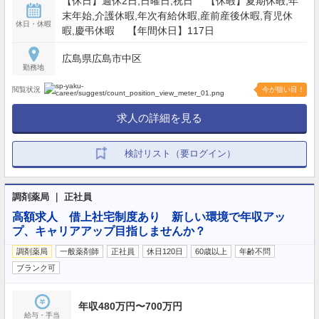
【休日】週休2日,日曜日,祝日 【休暇】夏期休暇,年
末年始,介護休暇,年次有給休暇,産前産後休暇,育児休
休日・休暇
暇,慶弔休暇 【年間休日】117日
広島県広島市中区
勤務地
閲覧状況
今が狙い目！
求人の詳細を見る
検討リスト（要ログイン）
調剤薬局 ｜ 正社員
高額求人 借上社宅制度あり 新しい環境で年収アッ
プ、キャリアアップ目指しませんか？
調剤薬局
一般薬剤師
正社員
休日120日
60歳以上
年齢不問
ブランク可
年収480万円〜700万円
給与・手当