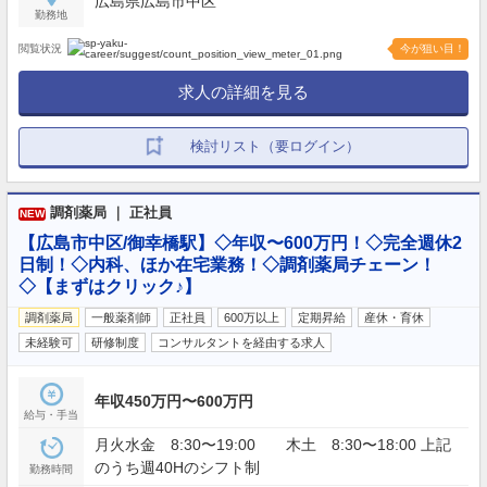
広島県広島市中区
勤務地
閲覧状況
今が狙い目！
求人の詳細を見る
検討リスト（要ログイン）
調剤薬局 ｜ 正社員
NEW
【広島市中区/御幸橋駅】◇年収〜600万円！◇完全週休2
日制！◇内科、ほか在宅業務！◇調剤薬局チェーン！
◇【まずはクリック♪】
調剤薬局
一般薬剤師
正社員
600万以上
定期昇給
産休・育休
未経験可
研修制度
コンサルタントを経由する求人
年収450万円〜600万円
給与・手当
月火水金 8:30〜19:00 木土 8:30〜18:00 上記
のうち週40Hのシフト制
勤務時間