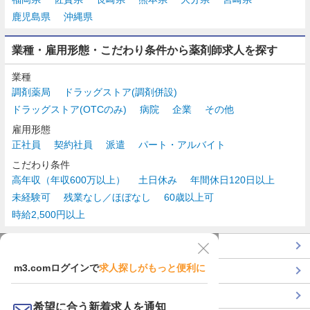
鹿児島県
沖縄県
業種・雇用形態・こだわり条件から薬剤師求人を探す
業種
調剤薬局
ドラッグストア(調剤併設)
ドラッグストア(OTCのみ)
病院
企業
その他
雇用形態
正社員
契約社員
派遣
パート・アルバイト
こだわり条件
高年収（年収600万以上）
土日休み
年間休日120日以上
未経験可
残業なし／ほぼなし
60歳以上可
時給2,500円以上
TOP
m3.comログインで
求人探しがもっと便利に
最近チェックした求人一覧
薬剤師の転職成功ガイド
希望に合う新着求人を通知