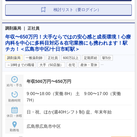
検討リスト（要ログイン）
調剤薬局 ｜ 正社員
年収〜650万円！大手ならではの安心感と成長環境！心療
内科を中心に多科目対応＆在宅業務にも携われます！駅
チカ！＜広島市中区/十日市町駅＞
調剤薬局
一般薬剤師
正社員
600万以上
定期昇給
駅5分
…
～18時までの職場
大手（50店舗）
在宅
産休・育休
年収500万円〜650万円
給与・手当
9:00〜18:00（実働 8H） 土 9:00〜17:00（実働
7H）
勤務時間
日・祝、ほか(週40Hシフト制) 盆、年末年始
休日・休暇
広島県広島市中区
勤務地