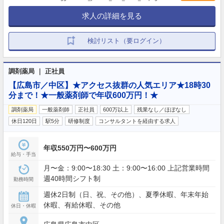
求人の詳細を見る
検討リスト（要ログイン）
調剤薬局 ｜ 正社員
【広島市／中区】★アクセス抜群の人気エリア★18時30
分まで！★一般薬剤師で年収600万円！★
調剤薬局
一般薬剤師
正社員
600万以上
残業なし／ほぼなし
休日120日
駅5分
研修制度
コンサルタントを経由する求人
年収550万円〜600万円
給与・手当
月〜金：9:00〜18:30 土：9:00〜16:00 上記営業時間
週40時間シフト制
勤務時間
週休2日制（日、祝、その他）、夏季休暇、年末年始
休暇、有給休暇、その他
休日・休暇