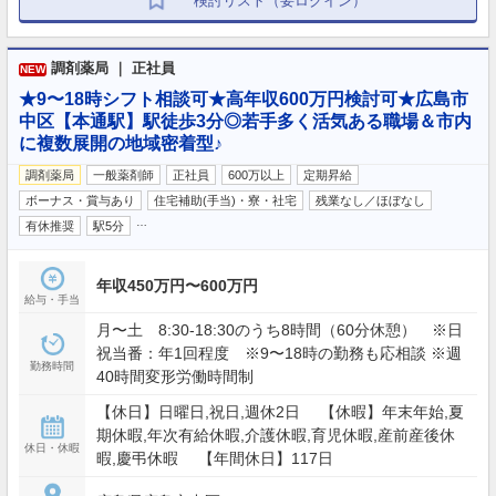
検討リスト（要ログイン）
調剤薬局 ｜ 正社員
NEW
★9〜18時シフト相談可★高年収600万円検討可★広島市
中区【本通駅】駅徒歩3分◎若手多く活気ある職場＆市内
に複数展開の地域密着型♪
調剤薬局
一般薬剤師
正社員
600万以上
定期昇給
ボーナス・賞与あり
住宅補助(手当)・寮・社宅
残業なし／ほぼなし
…
有休推奨
駅5分
年収450万円〜600万円
給与・手当
月〜土 8:30-18:30のうち8時間（60分休憩） ※日
祝当番：年1回程度 ※9〜18時の勤務も応相談 ※週
勤務時間
40時間変形労働時間制
【休日】日曜日,祝日,週休2日 【休暇】年末年始,夏
期休暇,年次有給休暇,介護休暇,育児休暇,産前産後休
休日・休暇
暇,慶弔休暇 【年間休日】117日