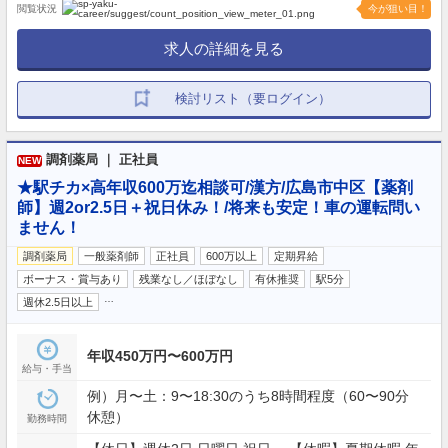
閲覧状況
今が狙い目！
求人の詳細を見る
検討リスト（要ログイン）
調剤薬局 ｜ 正社員
NEW
★駅チカ×高年収600万迄相談可/漢方/広島市中区【薬剤
師】週2or2.5日＋祝日休み！/将来も安定！車の運転問い
ません！
調剤薬局
一般薬剤師
正社員
600万以上
定期昇給
ボーナス・賞与あり
残業なし／ほぼなし
有休推奨
駅5分
…
週休2.5日以上
年収450万円〜600万円
給与・手当
例）月〜土：9〜18:30のうち8時間程度（60〜90分
休憩）
勤務時間