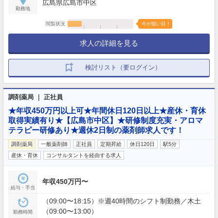
広島県広島市中区
勤務地
閲覧状況
今が狙い目！
求人の詳細を見る
検討リスト（要ログイン）
調剤薬局 ｜ 正社員
★年収450万円以上可★年間休日120日以上★産休・育休
取得実績有り★【広島市中区】★研修制度充実・アロマ
テラピー研修あり★週休2日制の薬剤師求人です！
調剤薬局
一般薬剤師
正社員
定期昇給
休日120日
駅5分
産休・育休
コンサルタントを経由する求人
年収450万円〜
給与・手当
（09:00〜18:15）※週40時間のシフト制勤務／木土
（09:00〜13:00）
勤務時間