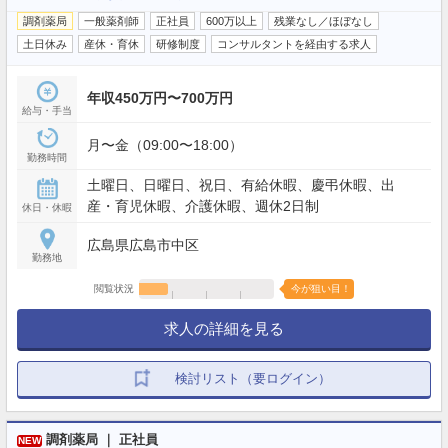
調剤薬局
一般薬剤師
正社員
600万以上
残業なし／ほぼなし
土日休み
産休・育休
研修制度
コンサルタントを経由する求人
年収450万円〜700万円
給与・手当
月〜金（09:00〜18:00）
勤務時間
土曜日、日曜日、祝日、有給休暇、慶弔休暇、出
産・育児休暇、介護休暇、週休2日制
休日・休暇
広島県広島市中区
勤務地
閲覧状況
今が狙い目！
求人の詳細を見る
検討リスト（要ログイン）
調剤薬局 ｜ 正社員
NEW