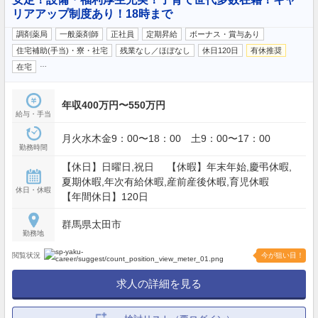
リアアップ制度あり！18時まで
調剤薬局
一般薬剤師
正社員
定期昇給
ボーナス・賞与あり
住宅補助(手当)・寮・社宅
残業なし／ほぼなし
休日120日
有休推奨
…
在宅
年収400万円〜550万円
給与・手当
月火水木金9：00〜18：00 土9：00〜17：00
勤務時間
【休日】日曜日,祝日 【休暇】年末年始,慶弔休暇,
夏期休暇,年次有給休暇,産前産後休暇,育児休暇
休日・休暇
【年間休日】120日
群馬県太田市
勤務地
閲覧状況
今が狙い目！
求人の詳細を見る