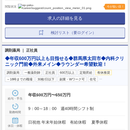
閲覧状況
今が狙い目！
求人の詳細を見る
検討リスト（要ログイン）
調剤薬局 ｜ 正社員
◆年収600万円以上も目指せる◆群馬県太田市◆内科クリ
ニック門前◆外来メイン◆ラウンダー希望歓迎！
調剤薬局
一般薬剤師
正社員
600万以上
定期昇給
有休推奨
…
～18時までの職場
30枚/日以下
副業・Wワーク可
在宅
年収600万円〜650万円
給与・手当
9：00～18：00 週40時間シフト制
勤務時間
日祝他 年末年始休暇 有給休暇 夏季休暇
休日・休暇