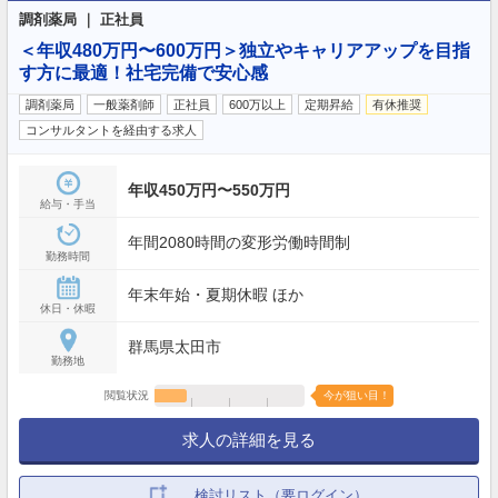
調剤薬局 ｜ 正社員
＜年収480万円〜600万円＞独立やキャリアアップを目指
す方に最適！社宅完備で安心感
調剤薬局
一般薬剤師
正社員
600万以上
定期昇給
有休推奨
コンサルタントを経由する求人
年収450万円〜550万円
給与・手当
年間2080時間の変形労働時間制
勤務時間
年末年始・夏期休暇 ほか
休日・休暇
群馬県太田市
勤務地
閲覧状況
今が狙い目！
求人の詳細を見る
検討リスト（要ログイン）