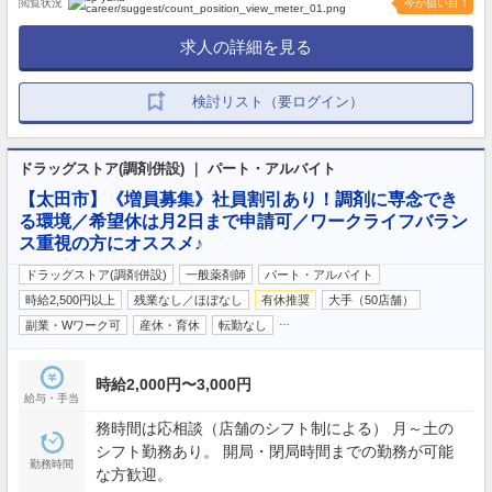
閲覧状況
今が狙い目！
求人の詳細を見る
検討リスト（要ログイン）
ドラッグストア(調剤併設) ｜ パート・アルバイト
【太田市】《増員募集》社員割引あり！調剤に専念でき
る環境／希望休は月2日まで申請可／ワークライフバラン
ス重視の方にオススメ♪
ドラッグストア(調剤併設)
一般薬剤師
パート・アルバイト
時給2,500円以上
残業なし／ほぼなし
有休推奨
大手（50店舗）
…
副業・Wワーク可
産休・育休
転勤なし
時給2,000円〜3,000円
給与・手当
務時間は応相談（店舗のシフト制による） 月～土の
シフト勤務あり。 開局・閉局時間までの勤務が可能
勤務時間
な方歓迎。