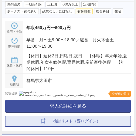
調剤薬局
一般薬剤師
正社員
600万以上
定期昇給
…
ボーナス・賞与あり
残業なし／ほぼなし
有休推奨
総合科目
在宅
年収450万円〜600万円
給与・手当
早番 月〜土9:00〜18:30／遅番 月火木金土
11:00〜19:00
勤務時間
【休日】週休2日,日曜日,祝日 【休暇】年末年始,夏
期休暇,年次有給休暇,育児休暇,産前産後休暇 【年
休日・休暇
間休日】110日
群馬県太田市
勤務地
閲覧状況
今が狙い目！
求人の詳細を見る
検討リスト（要ログイン）