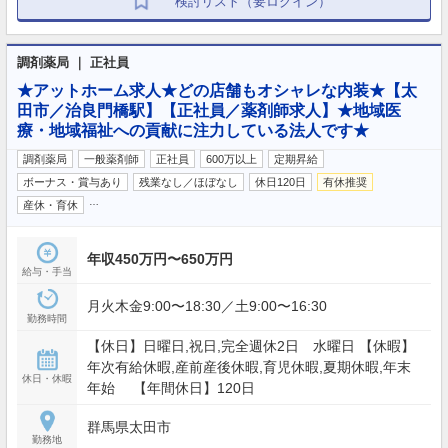
検討リスト（要ログイン）
調剤薬局 ｜ 正社員
★アットホーム求人★どの店舗もオシャレな内装★【太
田市／治良門橋駅】【正社員／薬剤師求人】★地域医
療・地域福祉への貢献に注力している法人です★
調剤薬局
一般薬剤師
正社員
600万以上
定期昇給
ボーナス・賞与あり
残業なし／ほぼなし
休日120日
有休推奨
…
産休・育休
年収450万円〜650万円
給与・手当
月火木金9:00〜18:30／土9:00〜16:30
勤務時間
【休日】日曜日,祝日,完全週休2日 水曜日 【休暇】
年次有給休暇,産前産後休暇,育児休暇,夏期休暇,年末
休日・休暇
年始 【年間休日】120日
群馬県太田市
勤務地