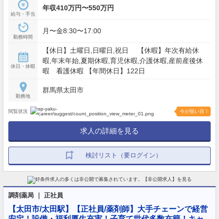
年収410万円〜550万円
給与・手当
月〜金8:30〜17:00
勤務時間
【休日】土曜日,日曜日,祝日 【休暇】年次有給休
暇,年末年始,夏期休暇,育児休暇,介護休暇,産前産後休
休日・休暇
暇 看護休暇 【年間休日】122日
群馬県太田市
勤務地
閲覧状況
今が狙い目！
求人の詳細を見る
検討リスト（要ログイン）
調剤薬局 ｜ 正社員
【太田市/太田駅】【正社員/薬剤師】大手チェーンで経営
安定！設備・福利厚生充実！子育て世代多数在籍！キャ