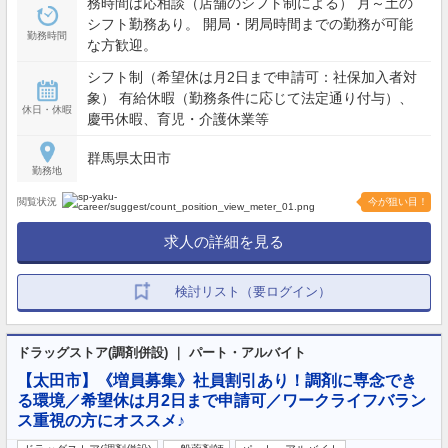
務時間は応相談（店舗のシフト制による） 月～土の
シフト勤務あり。 開局・閉局時間までの勤務が可能
勤務時間
な方歓迎。
シフト制（希望休は月2日まで申請可：社保加入者対
象） 有給休暇（勤務条件に応じて法定通り付与）、
休日・休暇
慶弔休暇、育児・介護休業等
群馬県太田市
勤務地
閲覧状況
今が狙い目！
求人の詳細を見る
検討リスト（要ログイン）
ドラッグストア(調剤併設) ｜ パート・アルバイト
【太田市】《増員募集》社員割引あり！調剤に専念でき
る環境／希望休は月2日まで申請可／ワークライフバラン
ス重視の方にオススメ♪