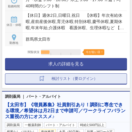
40時間のシフト制
勤務時間
【休日】週休2日,日曜日,祝日 【休暇】年次有給休
暇,産前産後休暇,育児休暇,特別休暇,慶弔休暇,夏期休
休日・休暇
暇,年末年始,介護休暇 看護休暇、生理休暇など 【年
間休日】110日
群馬県太田市
勤務地
閲覧状況
今が狙い目！
求人の詳細を見る
検討リスト（要ログイン）
調剤薬局 ｜ パート・アルバイト
【太田市】《増員募集》社員割引あり！調剤に専念でき
る環境／希望休は月2日まで申請可／ワークライフバラン
ス重視の方にオススメ♪
調剤薬局
一般薬剤師
パート・アルバイト
時給2,500円以上
残業なし／ほぼなし
有休推奨
大手（50店舗）
副業・Wワーク可