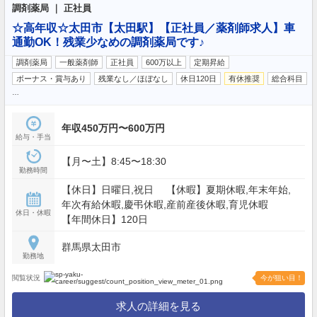
調剤薬局 ｜ 正社員
☆高年収☆太田市【太田駅】【正社員／薬剤師求人】車
通勤OK！残業少なめの調剤薬局です♪
調剤薬局
一般薬剤師
正社員
600万以上
定期昇給
ボーナス・賞与あり
残業なし／ほぼなし
休日120日
有休推奨
総合科目
…
年収450万円〜600万円
給与・手当
【月〜土】8:45〜18:30
勤務時間
【休日】日曜日,祝日 【休暇】夏期休暇,年末年始,
年次有給休暇,慶弔休暇,産前産後休暇,育児休暇
休日・休暇
【年間休日】120日
群馬県太田市
勤務地
閲覧状況
今が狙い目！
求人の詳細を見る