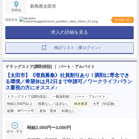
群馬県太田市
勤務地
閲覧状況
今が狙い目！
求人の詳細を見る
検討リスト（要ログイン）
ドラッグストア(調剤併設) ｜ パート・アルバイト
【太田市】《増員募集》社員割引あり！調剤に専念でき
る環境／希望休は月2日まで申請可／ワークライフバラン
ス重視の方にオススメ♪
ドラッグストア(調剤併設)
一般薬剤師
パート・アルバイト
時給2,500円以上
残業なし／ほぼなし
有休推奨
大手（50店舗）
…
副業・Wワーク可
産休・育休
転勤なし
時給2,000円〜3,000円
給与・手当