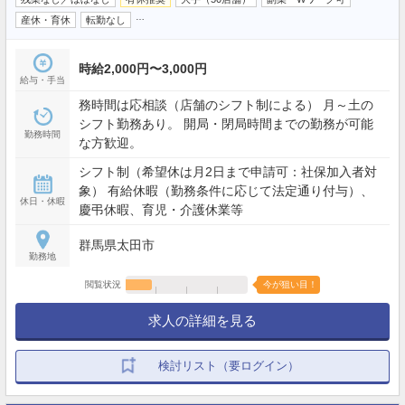
…
産休・育休
転勤なし
時給2,000円〜3,000円
給与・手当
務時間は応相談（店舗のシフト制による） 月～土の
シフト勤務あり。 開局・閉局時間までの勤務が可能
勤務時間
な方歓迎。
シフト制（希望休は月2日まで申請可：社保加入者対
象） 有給休暇（勤務条件に応じて法定通り付与）、
休日・休暇
慶弔休暇、育児・介護休業等
群馬県太田市
勤務地
閲覧状況
今が狙い目！
求人の詳細を見る
検討リスト（要ログイン）