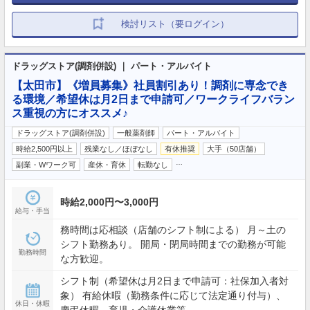
検討リスト（要ログイン）
ドラッグストア(調剤併設) ｜ パート・アルバイト
【太田市】《増員募集》社員割引あり！調剤に専念でき
る環境／希望休は月2日まで申請可／ワークライフバラン
ス重視の方にオススメ♪
ドラッグストア(調剤併設)
一般薬剤師
パート・アルバイト
時給2,500円以上
残業なし／ほぼなし
有休推奨
大手（50店舗）
…
副業・Wワーク可
産休・育休
転勤なし
時給2,000円〜3,000円
給与・手当
務時間は応相談（店舗のシフト制による） 月～土の
シフト勤務あり。 開局・閉局時間までの勤務が可能
勤務時間
な方歓迎。
シフト制（希望休は月2日まで申請可：社保加入者対
象） 有給休暇（勤務条件に応じて法定通り付与）、
休日・休暇