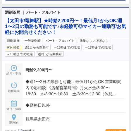
調剤薬局 ｜ パート・アルバイト
【太田市/竜舞駅】★時給2,200円〜！最低月1からOK/週
1〜2日の勤務も可能です♪未経験可◎マイカー通勤可/お気
軽にお問合せください！
調剤薬局
一般薬剤師
パート・アルバイト
残業なし／ほぼなし
有休推奨
週1日から勤務可
～16時までの職場
～17時までの職場
…
～18時までの職場
週2日から勤務可
時給2,200円〜
給与・手当
◆週1〜2日の勤務も可能：最低月1からOK 営業時間
内で応相談 《店舗営業時間》月火水金/8:30〜
勤務時間
18:30 木/8:30〜16:30 土/8:30〜12:30（休憩
13:00〜15:30） ★午後勤務可能な方優遇 ★残業ほ
◆勤務日以外
ぼなし
休日・休暇
群馬県太田市
勤務地