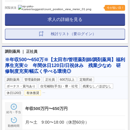
閲覧状況
今が狙い目！
求人の詳細を見る
検討リスト（要ログイン）
調剤薬局 ｜ 正社員
※年収500〜650万※【太田市/管理薬剤師/調剤薬局】福利
厚生充実☆ 年間休日120日/日祝休み 残業少なめ 研
修制度充実/幅広く学べる環境◎
調剤薬局
管理薬剤師
正社員
600万以上
定期昇給
ボーナス・賞与あり
住宅補助(手当)・寮・社宅
残業なし／ほぼなし
…
休日120日
有休推奨
年収500万円〜650万円
給与・手当
月〜土 9:00〜18:00（休憩60分）
勤務時間