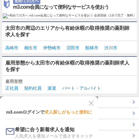
初めての方へ
m3.com会員になって便利なサービスを使おう
太田市の周辺のエリアから有給休暇の取得推奨の薬剤師
求人を探す
高崎市
桐生市
伊勢崎市
沼田市
館林市
渋川市
雇用形態から太田市の有給休暇の取得推奨の薬剤師求人
を探す
雇用形態
正社員
契約社員
派遣
パート・アルバイト
TOP
m3.comログインで
求人探しがもっと便利に
最近チェックした求人一覧
薬剤師の転職成功ガイド
希望に合う新着求人を通知
コンサルタントに転職相談
人気求人を通知メールで逃さずキャッチ