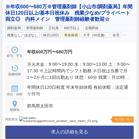
※年収600〜680万※管理薬剤師【小山市/調剤薬局】年間
休日120日以上/基本日祝休み 残業少なめ/プライベート
両立◎ 内科メイン 管理薬剤師経験者歓迎☆
調剤薬局
管理薬剤師
正社員
600万以上
定期昇給
…
残業なし／ほぼなし
休日120日
有休推奨
大手（50店舗）
在宅
年収600万円〜680万円
給与・手当
月火木金：9:00〜19:00 水：9:00〜13:00 土：9:00〜
17:30 ※上記時間内でシフト勤務 ※日祝は当番で月
勤務時間
1〜2か月に1回出勤あり 休憩：60分 残業：月10時間
程度
年間休日120日程度 年末年始休暇 有給休暇：法定通
り付与
休日・休暇
群馬県太田市
勤務地
閲覧状況
今が狙い目！
求人の詳細を見る