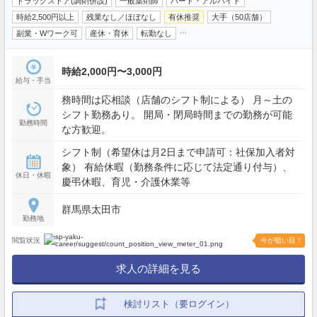
ドラッグストア(調剤併設)
一般薬剤師
パート・アルバイト
時給2,500円以上
残業なし／ほぼなし
有休推奨
大手（50店舗）
…
副業・Wワーク可
産休・育休
転勤なし
時給2,000円〜3,000円
給与・手当
務時間は応相談（店舗のシフト制による） 月～土の
シフト勤務あり。 開局・閉局時間までの勤務が可能
勤務時間
な方歓迎。
シフト制（希望休は月2日まで申請可：社保加入者対
象） 有給休暇（勤務条件に応じて法定通り付与）、
休日・休暇
慶弔休暇、育児・介護休業等
群馬県太田市
勤務地
閲覧状況
今が狙い目！
求人の詳細を見る
検討リスト（要ログイン）