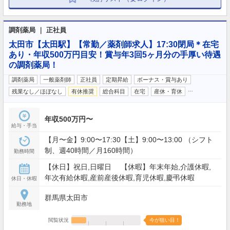
調剤薬局 ｜ 正社員
太田市【太田駅】【常勤／薬剤師求人】17:30閉局＊在宅
あり・年収500万円目安！賞与年3回5ヶ月分の手厚い待遇
の調剤薬局！
調剤薬局
一般薬剤師
正社員
定期昇給
ボーナス・賞与あり
…
残業なし／ほぼなし
有休推奨
総合科目
在宅
産休・育休
年収500万円〜
給与・手当
【月〜金】9:00〜17:30【土】9:00〜13:00 （シフト
制、週40時間／月160時間）
勤務時間
【休日】祝日,日曜日 【休暇】年末年始,介護休暇,
年次有給休暇,産前産後休暇,育児休暇,慶弔休暇
休日・休暇
群馬県太田市
勤務地
閲覧状況
今が狙い目！