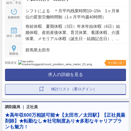
給与・手当
シフトによる ＊月平均残業時間10~15h 1ヶ月単
位の変形労働時間制（1ヶ月平均週40時間）
勤務時間
有給休暇、夏期休暇（3日）年末年始休暇（6日）結
婚休暇、産前産後休業、育児休業、看護休暇、介護
休日・休暇
休業、メモリアル休暇（誕生日・結婚記念日）、忌
引休暇、サポート休暇4週8休
群馬県太田市
勤務地
閲覧状況
今が狙い目！
求人の詳細を見る
検討リスト（要ログイン）
調剤薬局 ｜ 正社員
★高年収600万相談可能★【太田市／太田駅】【正社員薬
剤師】★転勤なし★社宅制度あり★多彩なキャリアプラ
ンも魅力！