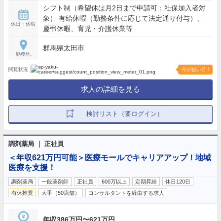
シフト制（希望休は月2日まで申請可：社保加入者対
象） 有給休暇（勤務条件に応じて法定通り付与）、
休日・休暇
慶弔休暇、育児・介護休業等
群馬県太田市
勤務地
閲覧状況
今が狙い目！
求人の詳細を見る
検討リスト（要ログイン）
調剤薬局 ｜ 正社員
＜年収621万円可能＞医療モールでキャリアアップ！地域
医療を支援！
調剤薬局
一般薬剤師
正社員
600万以上
定期昇給
休日120日
有休推奨
大手（50店舗）
コンサルタントを経由する求人
年収386万円〜621万円