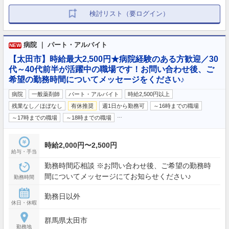
検討リスト（要ログイン）
病院 ｜ パート・アルバイト
NEW
【太田市】時給最大2,500円★病院経験のある方歓迎／30
代～40代前半が活躍中の職場です！お問い合わせ後、ご
希望の勤務時間についてメッセージをください♪
病院
一般薬剤師
パート・アルバイト
時給2,500円以上
残業なし／ほぼなし
有休推奨
週1日から勤務可
～16時までの職場
…
～17時までの職場
～18時までの職場
時給2,000円〜2,500円
給与・手当
勤務時間応相談 ※お問い合わせ後、ご希望の勤務時
間についてメッセージにてお知らせください♪
勤務時間
勤務日以外
休日・休暇
群馬県太田市
勤務地