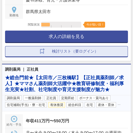
慶弔休暇、育児・介護休業等
群馬県太田市
勤務地
閲覧状況
今が狙い目！
求人の詳細を見る
検討リスト（要ログイン）
調剤薬局 ｜ 正社員
★総合門前★【太田市／三枚橋駅】【正社員薬剤師／求
人】★ママさん薬剤師大活躍中★教育研修制度・福利厚
生充実★社割、社宅制度や育児支援制度が魅力★
調剤薬局
一般薬剤師
正社員
定期昇給
ボーナス・賞与あり
…
住宅補助(手当)・寮・社宅
有休推奨
総合科目
在宅
産休・育休
年収411万円〜550万円
給与・手当
月〜水金 9:00〜18:00／木土 9:00〜17:00 ※週平均