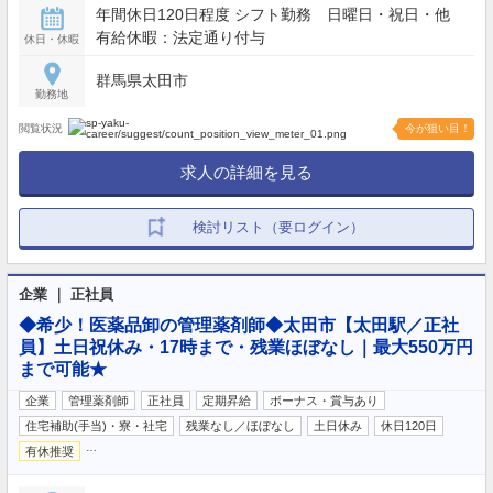
年間休日120日程度 シフト勤務 日曜日・祝日・他
有給休暇：法定通り付与
休日・休暇
群馬県太田市
勤務地
閲覧状況
今が狙い目！
求人の詳細を見る
検討リスト（要ログイン）
企業 ｜ 正社員
◆希少！医薬品卸の管理薬剤師◆太田市【太田駅／正社
員】土日祝休み・17時まで・残業ほぼなし｜最大550万円
まで可能★
企業
管理薬剤師
正社員
定期昇給
ボーナス・賞与あり
住宅補助(手当)・寮・社宅
残業なし／ほぼなし
土日休み
休日120日
…
有休推奨