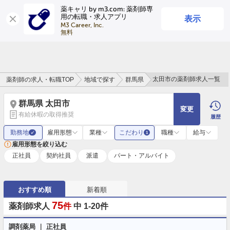
薬キャリ by m3.com: 薬剤師専
表示
用の転職・求人アプリ
ログイン
会員登録
M3 Career, Inc.

無料
太田市の薬剤師求人一覧
薬剤師の求人・転職TOP
地域で探す
群馬県
群馬県 太田市
変更
有給休暇の取得推奨
履歴
勤務地
雇用形態
業種
こだわり
職種
給与
✓
1
雇用形態を絞り込む
正社員
契約社員
派遣
パート・アルバイト
おすすめ順
新着順
75
薬剤師求人
件
中 1-20件
調剤薬局 ｜ 正社員