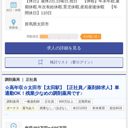
【休日】週休2日,日曜日,祝日 【休暇】年末年始,夏
期休暇,年次有給休暇,育児休暇,産前産後休暇 【年
休日・休暇
間休日】110日
群馬県太田市
勤務地
閲覧状況
今が狙い目！
求人の詳細を見る
検討リスト（要ログイン）
調剤薬局 ｜ 正社員
☆高年収☆太田市【太田駅】【正社員／薬剤師求人】車
通勤OK！残業少なめの調剤薬局です♪
調剤薬局
一般薬剤師
正社員
600万以上
定期昇給
ボーナス・賞与あり
残業なし／ほぼなし
休日120日
有休推奨
総合科目
…
年収450万円〜600万円