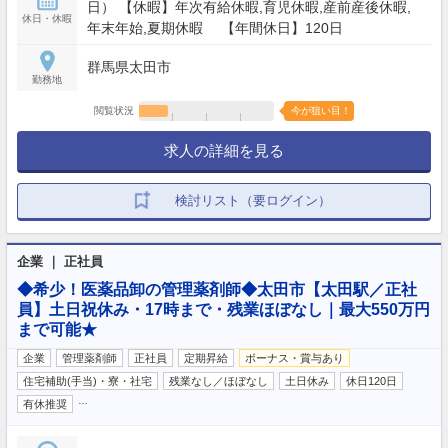
日） 【休暇】年次有給休暇,育児休暇,産前産後休暇,
休日・休暇
年末年始,夏期休暇 【年間休日】120日
群馬県太田市
勤務地
閲覧状況
今が狙い目！
求人の詳細を見る
検討リスト（要ログイン）
企業 ｜ 正社員
◆希少！医薬品卸の管理薬剤師◆太田市【太田駅／正社
員】土日祝休み・17時まで・残業ほぼなし｜最大550万円
まで可能★
企業
管理薬剤師
正社員
定期昇給
ボーナス・賞与あり
住宅補助(手当)・寮・社宅
残業なし／ほぼなし
土日休み
休日120日
…
有休推奨