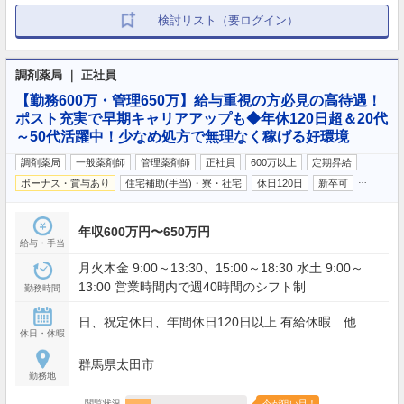
検討リスト（要ログイン）
調剤薬局 ｜ 正社員
【勤務600万・管理650万】給与重視の方必見の高待遇！
ポスト充実で早期キャリアアップも◆年休120日超＆20代
～50代活躍中！少なめ処方で無理なく稼げる好環境
調剤薬局
一般薬剤師
管理薬剤師
正社員
600万以上
定期昇給
…
ボーナス・賞与あり
住宅補助(手当)・寮・社宅
休日120日
新卒可
年収600万円〜650万円
給与・手当
月火木金 9:00～13:30、15:00～18:30 水土 9:00～
13:00 営業時間内で週40時間のシフト制
勤務時間
日、祝定休日、年間休日120日以上 有給休暇 他
休日・休暇
群馬県太田市
勤務地
閲覧状況
今が狙い目！