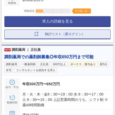
勤務地
閲覧状況
今が狙い目！
求人の詳細を見る
検討リスト（要ログイン）
調剤薬局 ｜ 正社員
NEW
調剤薬局での薬剤師募集◎年収650万円まで可能
調剤薬局
一般薬剤師
正社員
600万以上
ボーナス・賞与あり
駅5分
在宅
コンサルタントを経由する求人
年収500万円〜650万円
給与・手当
月・火・木・金8：30〜19：00 水 8：30〜17：00
土 8：30〜15：00 上記営業時間のうち、シフト制 ※
勤務時間
週40時間勤務
週休2日制