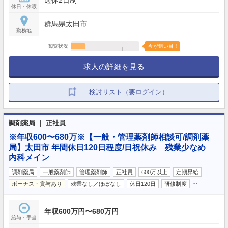
休日・休暇
群馬県太田市
勤務地
閲覧状況
今が狙い目！
求人の詳細を見る
検討リスト（要ログイン）
調剤薬局 ｜ 正社員
※年収600〜680万※【一般・管理薬剤師相談可/調剤薬
局】太田市 年間休日120日程度/日祝休み 残業少なめ
内科メイン
調剤薬局
一般薬剤師
管理薬剤師
正社員
600万以上
定期昇給
…
ボーナス・賞与あり
残業なし／ほぼなし
休日120日
研修制度
年収600万円〜680万円
給与・手当