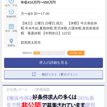
年収410万円〜550万円
給与・手当
月〜金8:30〜17:00
勤務時間
【休日】土曜日,日曜日,祝日 【休暇】年次有給休
暇,年末年始,夏期休暇,育児休暇,介護休暇,産前産後休
休日・休暇
暇 看護休暇 【年間休日】122日
群馬県太田市
勤務地
閲覧状況
今が狙い目！
求人の詳細を見る
検討リスト（要ログイン）