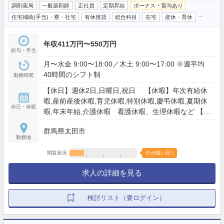
調剤薬局
一般薬剤師
正社員
定期昇給
ボーナス・賞与あり
…
住宅補助(手当)・寮・社宅
有休推奨
総合科目
在宅
産休・育休
年収411万円〜550万円
給与・手当
月〜水金 9:00〜18:00／木土 9:00〜17:00 ※週平均
40時間のシフト制
勤務時間
【休日】週休2日,日曜日,祝日 【休暇】年次有給休
暇,産前産後休暇,育児休暇,特別休暇,慶弔休暇,夏期休
休日・休暇
暇,年末年始,介護休暇 看護休暇、生理休暇など 【年
間休日】110日
群馬県太田市
勤務地
閲覧状況
今が狙い目！
求人の詳細を見る
検討リスト（要ログイン）