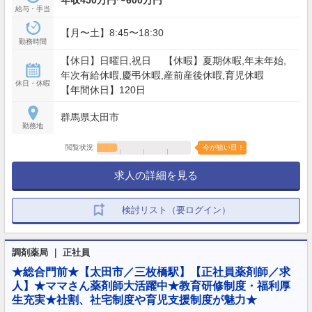
給与・手当
【月〜土】8:45〜18:30
勤務時間
【休日】日曜日,祝日 【休暇】夏期休暇,年末年始,
年次有給休暇,慶弔休暇,産前産後休暇,育児休暇
休日・休暇
【年間休日】120日
群馬県太田市
勤務地
閲覧状況
今が狙い目！
求人の詳細を見る
検討リスト（要ログイン）
調剤薬局 ｜ 正社員
★総合門前★【太田市／三枚橋駅】【正社員薬剤師／求
人】★ママさん薬剤師大活躍中★教育研修制度・福利厚
生充実★社割、社宅制度や育児支援制度が魅力★