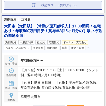
検討リスト（要ログイン）
調剤薬局 ｜ 正社員
太田市【太田駅】【常勤／薬剤師求人】17:30閉局＊在宅
あり・年収500万円目安！賞与年3回5ヶ月分の手厚い待遇
の調剤薬局！
調剤薬局
一般薬剤師
正社員
定期昇給
ボーナス・賞与あり
…
残業なし／ほぼなし
有休推奨
総合科目
在宅
産休・育休
年収500万円〜
給与・手当
【月〜金】9:00〜17:30【土】9:00〜13:00 （シフト
制、週40時間／月160時間）
勤務時間
【休日】祝日,日曜日 【休暇】年末年始,介護休暇,
年次有給休暇,産前産後休暇,育児休暇,慶弔休暇
休日・休暇
群馬県太田市
勤務地