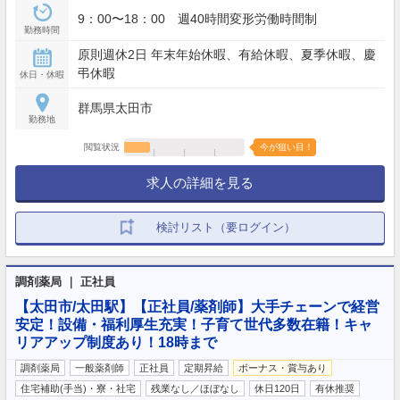
9：00〜18：00 週40時間変形労働時間制
勤務時間
原則週休2日 年末年始休暇、有給休暇、夏季休暇、慶
弔休暇
休日・休暇
群馬県太田市
勤務地
閲覧状況
今が狙い目！
求人の詳細を見る
検討リスト（要ログイン）
調剤薬局 ｜ 正社員
【太田市/太田駅】【正社員/薬剤師】大手チェーンで経営
安定！設備・福利厚生充実！子育て世代多数在籍！キャ
リアアップ制度あり！18時まで
調剤薬局
一般薬剤師
正社員
定期昇給
ボーナス・賞与あり
住宅補助(手当)・寮・社宅
残業なし／ほぼなし
休日120日
有休推奨