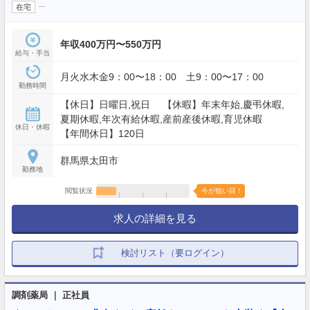
…
在宅
年収400万円〜550万円
給与・手当
月火水木金9：00〜18：00 土9：00〜17：00
勤務時間
【休日】日曜日,祝日 【休暇】年末年始,慶弔休暇,
夏期休暇,年次有給休暇,産前産後休暇,育児休暇
休日・休暇
【年間休日】120日
群馬県太田市
勤務地
閲覧状況
今が狙い目！
求人の詳細を見る
検討リスト（要ログイン）
調剤薬局 ｜ 正社員