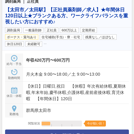
調剤薬局 ｜ 正社員
【太田市／太田駅】【正社員薬剤師／求人】★年間休日
120日以上★ブランクある方、ワークライフバランスを重
視したい方におすすめ♪
調剤薬局
一般薬剤師
正社員
600万以上
定期昇給
ボーナス・賞与あり
住宅補助(手当)・寮・社宅
残業なし／ほぼなし
…
休日120日
未経験可
年収420万円〜600万円
給与・手当
月火木金 9:00〜18:00／土 9:00〜13:00
勤務時間
【休日】日曜日,祝日 【休暇】年次有給休暇,夏期休
暇,年末年始,慶弔休暇,介護休暇,産前産後休暇,育児休
休日・休暇
暇 【年間休日】120日
群馬県太田市
勤務地
閲覧状況
今が狙い目！