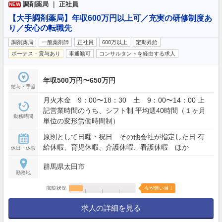
調剤薬局 ｜ 正社員
NEW
【大手調剤薬局】年収600万円以上可／充実の研修制度あ
り／安心の転職先
調剤薬局
一般薬剤師
正社員
600万以上
定期昇給
ボーナス・賞与あり
車通勤可
コンサルタントを経由する求人
年収500万円〜650万円
給与・手当
月火木金 9：00〜18：30 土 9：00〜14：00 上
記営業時間のうち、シフト制 平均週40時間（１ヶ月
勤務時間
単位の変形労働時間制）
原則として日曜・祝日 その他会社が指定した日 有
給休暇、育児休暇、介護休暇、看護休暇 ほか
休日・休暇
群馬県太田市
勤務地
閲覧状況
今が狙い目！
求人の詳細を見る