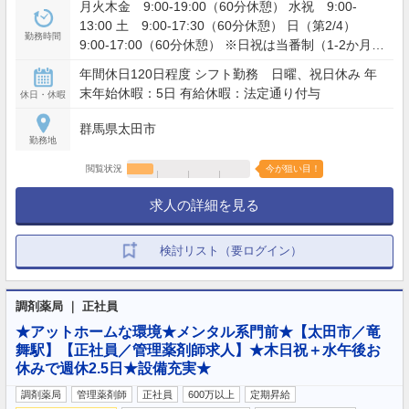
月火木金 9:00-19:00（60分休憩） 水祝 9:00-
13:00 土 9:00-17:30（60分休憩） 日（第2/4）
勤務時間
9:00-17:00（60分休憩） ※日祝は当番制（1-2か月に
1度） 残業：月5~10時間程度
年間休日120日程度 シフト勤務 日曜、祝日休み 年
末年始休暇：5日 有給休暇：法定通り付与
休日・休暇
群馬県太田市
勤務地
閲覧状況
今が狙い目！
求人の詳細を見る
検討リスト（要ログイン）
調剤薬局 ｜ 正社員
★アットホームな環境★メンタル系門前★【太田市／竜
舞駅】【正社員／管理薬剤師求人】★木日祝＋水午後お
休みで週休2.5日★設備充実★
調剤薬局
管理薬剤師
正社員
600万以上
定期昇給