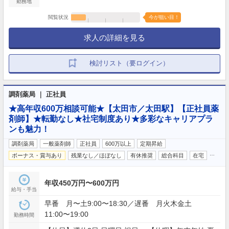
勤務地
閲覧状況
今が狙い目！
求人の詳細を見る
検討リスト（要ログイン）
調剤薬局 ｜ 正社員
★高年収600万相談可能★【太田市／太田駅】【正社員薬
剤師】★転勤なし★社宅制度あり★多彩なキャリアプラ
ンも魅力！
調剤薬局
一般薬剤師
正社員
600万以上
定期昇給
…
ボーナス・賞与あり
残業なし／ほぼなし
有休推奨
総合科目
在宅
年収450万円〜600万円
給与・手当
早番 月〜土9:00〜18:30／遅番 月火木金土
11:00〜19:00
勤務時間