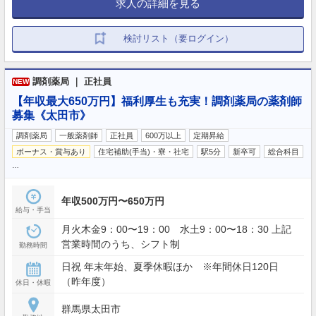
求人の詳細を見る
検討リスト（要ログイン）
調剤薬局 ｜ 正社員
NEW
【年収最大650万円】福利厚生も充実！調剤薬局の薬剤師
募集《太田市》
調剤薬局
一般薬剤師
正社員
600万以上
定期昇給
ボーナス・賞与あり
住宅補助(手当)・寮・社宅
駅5分
新卒可
総合科目
…
年収500万円〜650万円
給与・手当
月火木金9：00〜19：00 水土9：00〜18：30 上記
営業時間のうち、シフト制
勤務時間
日祝 年末年始、夏季休暇ほか ※年間休日120日
（昨年度）
休日・休暇
群馬県太田市