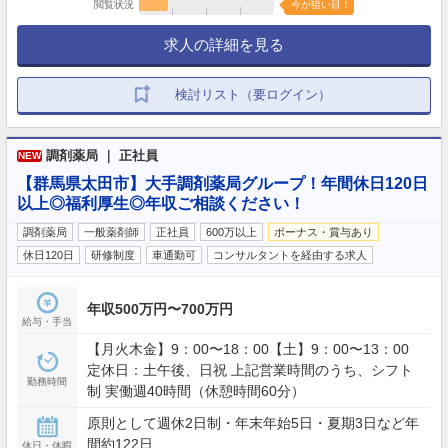
閲覧状況
今が狙い目！
求人の詳細を見る
検討リスト（要ログイン）
調剤薬局 ｜ 正社員
NEW
【群馬県太田市】大手調剤薬局グループ！年間休日120日
以上◎福利厚生◎年収ご相談ください！
調剤薬局
一般薬剤師
正社員
600万以上
ボーナス・賞与あり
休日120日
研修制度
車通勤可
コンサルタントを経由する求人
年収500万円〜700万円
給与・手当
【月火木金】9：00〜18：00【土】9：00〜13：00
定休日：土午後、日祝 上記営業時間のうち、シフト
勤務時間
制 実働週40時間（休憩時間60分）
原則として週休2日制・年末年始5日・夏期3日など年
間約122日
休日・休暇