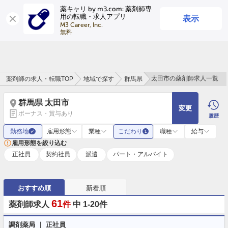
薬キャリ by m3.com: 薬剤師専
表示
用の転職・求人アプリ
ログイン
会員登録
M3 Career, Inc.

無料
太田市の薬剤師求人一覧
薬剤師の求人・転職TOP
地域で探す
群馬県
群馬県 太田市
変更
ボーナス・賞与あり
履歴
勤務地
雇用形態
業種
こだわり
職種
給与
✓
1
雇用形態を絞り込む
正社員
契約社員
派遣
パート・アルバイト
おすすめ順
新着順
61
薬剤師求人
件
中 1-20件
調剤薬局 ｜ 正社員