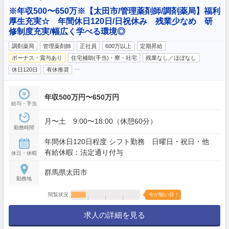
※年収500〜650万※【太田市/管理薬剤師/調剤薬局】福利
厚生充実☆ 年間休日120日/日祝休み 残業少なめ 研
修制度充実/幅広く学べる環境◎
調剤薬局
管理薬剤師
正社員
600万以上
定期昇給
ボーナス・賞与あり
住宅補助(手当)・寮・社宅
残業なし／ほぼなし
…
休日120日
有休推奨
年収500万円〜650万円
給与・手当
月〜土 9:00〜18:00（休憩60分）
勤務時間
年間休日120日程度 シフト勤務 日曜日・祝日・他
有給休暇：法定通り付与
休日・休暇
群馬県太田市
勤務地
閲覧状況
今が狙い目！
求人の詳細を見る