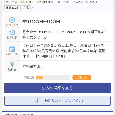
ボーナス・賞与あり
住宅補助(手当)・寮・社宅
残業なし／ほぼなし
…
休日120日
在宅
年収600万円〜650万円
給与・手当
月火金土 9:00〜18:30／水 9:00〜13:00 ※週平均40
時間のシフト制
勤務時間
【休日】完全週休2日,祝日,日曜日 木曜日 【休暇】
年次有給休暇,育児休暇,産前産後休暇,年末年始,夏期
休日・休暇
休暇 【年間休日】120日
群馬県太田市
勤務地
閲覧状況
今が狙い目！
求人の詳細を見る
検討リスト（要ログイン）