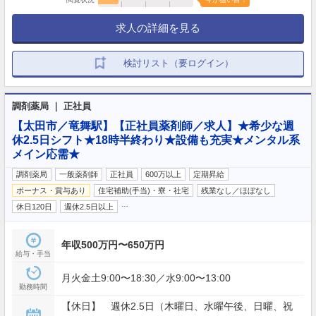
求人の詳細を見る
検討リスト（要ログイン）
調剤薬局 ｜ 正社員
【太田市／竜舞駅】【正社員薬剤師／求人】★希少な週
休2.5日シフト★18時半終わり★設備も充実★メンタル系
メイン応需★
調剤薬局
一般薬剤師
正社員
600万以上
定期昇給
ボーナス・賞与あり
住宅補助(手当)・寮・社宅
残業なし／ほぼなし
…
休日120日
週休2.5日以上
年収500万円〜650万円
給与・手当
月火金土9:00〜18:30／水9:00〜13:00
勤務時間
【休日】 週休2.5日（木曜日、水曜午後、日曜、祝