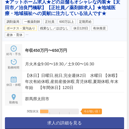
★アットホーム求人★どの店舗もオシャレな内装★【太
田市／治良門橋駅】【正社員／薬剤師求人】★地域医
療・地域福祉への貢献に注力している法人です★
調剤薬局
一般薬剤師
正社員
600万以上
定期昇給
ボーナス・賞与あり
残業なし／ほぼなし
休日120日
有休推奨
…
産休・育休
年収450万円〜650万円
給与・手当
月火木金9:00〜18:30／土9:00〜16:30
勤務時間
【休日】日曜日,祝日,完全週休2日 水曜日 【休暇】
年次有給休暇,産前産後休暇,育児休暇,夏期休暇,年末
休日・休暇
年始 【年間休日】120日
群馬県太田市
勤務地
閲覧状況
今が狙い目！
求人の詳細を見る