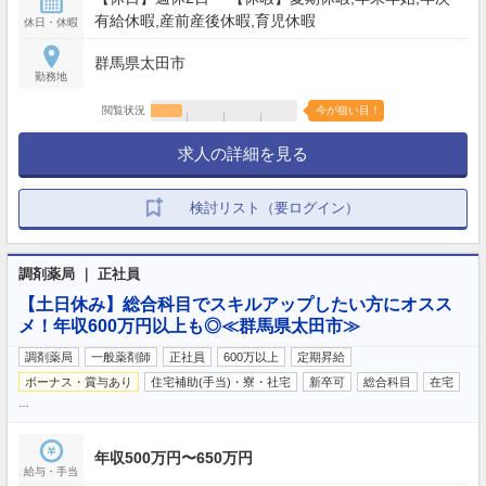
有給休暇,産前産後休暇,育児休暇
休日・休暇
群馬県太田市
勤務地
閲覧状況
今が狙い目！
求人の詳細を見る
検討リスト（要ログイン）
調剤薬局 ｜ 正社員
【土日休み】総合科目でスキルアップしたい方にオスス
メ！年収600万円以上も◎≪群馬県太田市≫
調剤薬局
一般薬剤師
正社員
600万以上
定期昇給
ボーナス・賞与あり
住宅補助(手当)・寮・社宅
新卒可
総合科目
在宅
…
年収500万円〜650万円
給与・手当