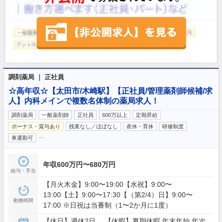
調剤薬局 ｜ 正社員
☆高年収☆【太田市/木崎駅】【正社員/管理薬剤師候補/求
人】内科メインで複数名体制の薬局求人！
調剤薬局
一般薬剤師
正社員
600万以上
定期昇給
ボーナス・賞与あり
残業なし／ほぼなし
産休・育休
研修制度
…
車通勤可
年収600万円〜680万円
給与・手当
【月火木金】9:00〜19:00【水祝】9:00〜
13:00【土】9:00〜17:30【（第2/4）日】9:00〜
勤務時間
17:00 ※日祝は当番制（1〜2か月に1度）
【休日】週休2日 【休暇】夏期休暇,年末年始,年次