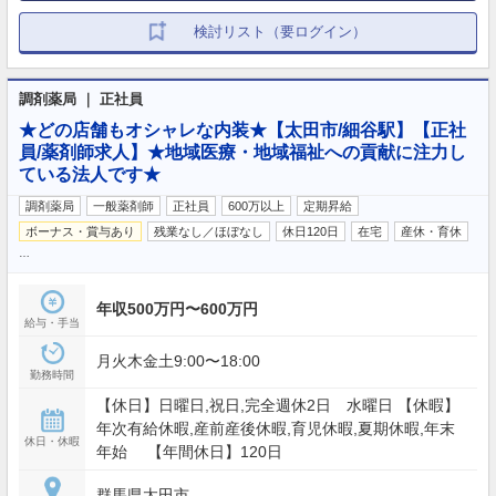
検討リスト（要ログイン）
調剤薬局 ｜ 正社員
★どの店舗もオシャレな内装★【太田市/細谷駅】【正社
員/薬剤師求人】★地域医療・地域福祉への貢献に注力し
ている法人です★
調剤薬局
一般薬剤師
正社員
600万以上
定期昇給
ボーナス・賞与あり
残業なし／ほぼなし
休日120日
在宅
産休・育休
…
年収500万円〜600万円
給与・手当
月火木金土9:00〜18:00
勤務時間
【休日】日曜日,祝日,完全週休2日 水曜日 【休暇】
年次有給休暇,産前産後休暇,育児休暇,夏期休暇,年末
休日・休暇
年始 【年間休日】120日
群馬県太田市