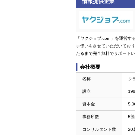
情報提供企業
「ヤクジョブ.com」を運営
手伝いをさせていただいており
たるまで完全無料でサポートい
会社概要
名称
ク
設立
19
資本金
5,
事務所数
5
コンサルタント数
20