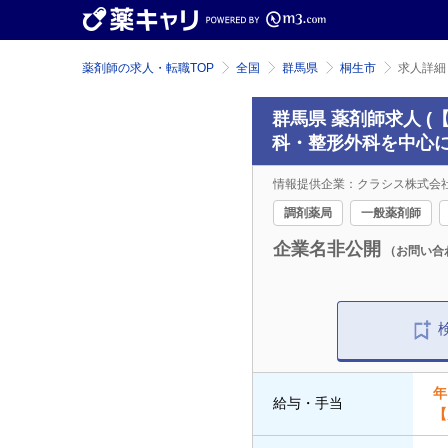
薬剤師の求人・転職TOP
全国
群馬県
桐生市
求人詳細
群馬県 薬剤師求人 
科・整形外科を中心に
情報提供企業：クラシス株式会
調剤薬局
一般薬剤師
企業名非公開
（お問い合
年
給与・手当
【