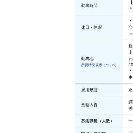
【
勤務時間
＊
＊
休日・休暇
◇
ュ
群
上
勤務地
わ
J
所要時間表示について
＊
車
雇用形態
正
調
業務内容
整
募集職種（人数）
一