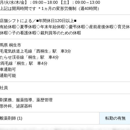
月/火/水/木/金】：09:00～18:00 【土】：09:00～13:00
上記は開局時間です ＊1ヵ月の変形労働制（週40時間）
店舗シフトによる／■年間休日120日以上■
有給休暇◇夏季休暇◇年末年始休暇◇慶弔休暇◇産前産後休暇◇育児休
休暇◇子の看護休暇◇裁判員等のための休暇
馬県 桐生市
毛電気鉄道上毛線「西桐生」駅 車3分
たらせ渓谷線「桐生」駅 車4分
R両毛線「桐生」駅 車4分
車通勤可
通勤可能
社員
剤業務、服薬指導、薬歴管理
形外科、泌尿器科
般薬剤師 (1)
転勤の有無