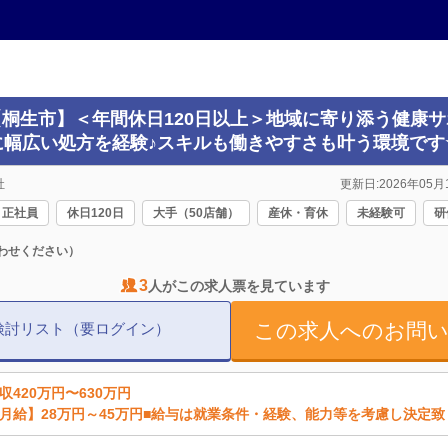
(【桐生市】＜年間休日120日以上＞地域に寄り添う健康
幅広い処方を経験♪スキルも働きやすさも叶う環境です
社
更新日:2026年05月1
正社員
休日120日
大手（50店舗）
産休・育休
未経験可
研
わせください）
3
人がこの求人票を見ています
この求人へのお問
検討リスト（要ログイン）
収420万円〜630万円
月給】28万円～45万円■給与は就業条件・経験、能力等を考慮し決定