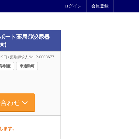
ログイン
会員登録
サポート薬局◎泌尿器
★)
9日 / 薬剤師求人No. P-0008677
修制度
車通勤可
い合わせ
致します。