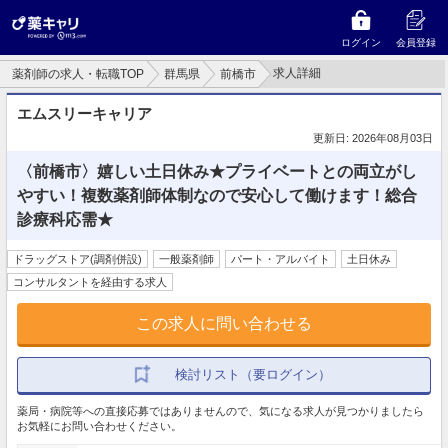
ログイン
会員登録
求人詳細
薬剤師の求人・転職TOP
群馬県
前橋市
エムスリーキャリア
更新日: 2026年08月03日
〈前橋市〉嬉しい土日休み★プライベートとの両立がし
やすい！複数薬剤師体制なので安心して働けます！総合
診療科応需★
ドラッグストア(調剤併設)
一般薬剤師
パート・アルバイト
土日休み
コンサルタントを経由する求人
この求人に問い合わせる
検討リスト（要ログイン）
薬局・病院等への直接応募ではありませんので、気になる求人が見つかりましたら
お気軽にお問い合わせください。