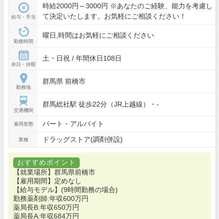
時給2000円～3000円 ※あなたのご経験、能力を考慮し
て決定いたします。お気軽にご相談ください！
給与・手当
曜日,時間はお気軽にご相談ください
勤務時間
土・日祝 / 年間休日108日
休日・休暇
群馬県 前橋市
勤務地
群馬総社駅 徒歩22分（JR上越線）・-
交通機関
パート・アルバイト
雇用形態
ドラッグストア(調剤併設)
業種
おすすめポイント
【就業場所】群馬県前橋市
【雇用期間】定めなし
【給与モデル】(9時間勤務の場合)
勤務薬剤師:年収600万円
薬局長B:年収650万円
薬局長A:年収684万円