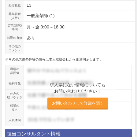
13
処方枚数
募集職種
一般薬剤師 (1)
(人数)
営業(開院)
月～金 9:00～18:00
時間
あり
転勤の有無
その他の
コメント
※その他労働条件等の情報は求人取扱会社から別途明示します。
職場の
雰囲気
福利厚生
求人票にない情報についても
お問い合わせください！
休みの
取りやすさ
お問い合わせして詳細を聞く
残業の
多さ
人員体制
担当コンサルタント情報