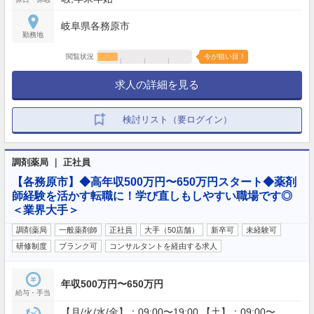
岐阜県各務原市
勤務地
閲覧状況
今が狙い目！
求人の詳細を見る
検討リスト（要ログイン）
調剤薬局 ｜ 正社員
【各務原市】◆高年収500万円〜650万円スタート◆薬剤
師経験を活かす転職に！学び直しもしやすい職場です◎
＜業界大手＞
調剤薬局
一般薬剤師
正社員
大手（50店舗）
新卒可
未経験可
研修制度
ブランク可
コンサルタントを経由する求人
年収500万円〜650万円
給与・手当
【月/火/水/金】：09:00〜19:00 【土】：09:00〜