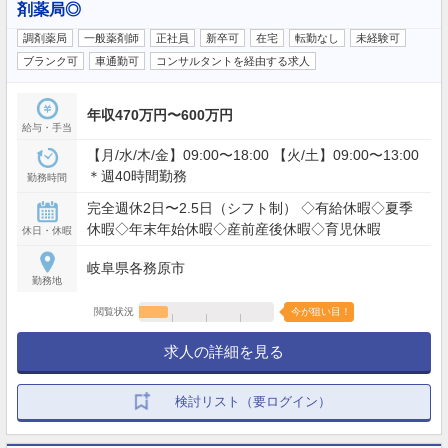
剤薬局◎
調剤薬局
一般薬剤師
正社員
新卒可
在宅
転勤なし
未経験可
ブランク可
車通勤可
コンサルタントを経由する求人
年収470万円〜600万円
給与・手当
【月/水/木/金】09:00〜18:00 【火/土】09:00〜13:00
＊週40時間勤務
勤務時間
完全週休2日〜2.5日（シフト制） ◇有給休暇◇夏季
休暇◇年末年始休暇◇産前産後休暇◇育児休暇
休日・休暇
岐阜県各務原市
勤務地
閲覧状況
今が狙い目！
求人の詳細を見る
検討リスト（要ログイン）