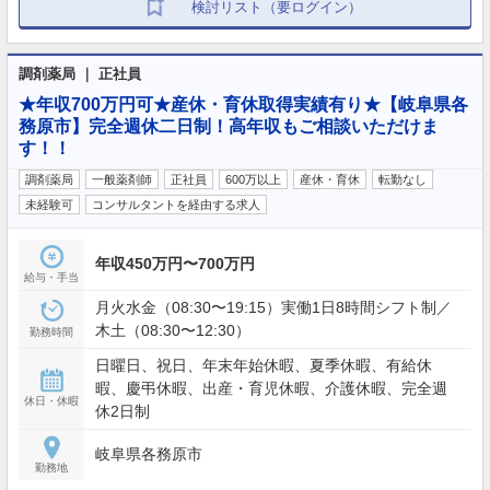
検討リスト（要ログイン）
調剤薬局 ｜ 正社員
★年収700万円可★産休・育休取得実績有り★【岐阜県各
務原市】完全週休二日制！高年収もご相談いただけま
す！！
調剤薬局
一般薬剤師
正社員
600万以上
産休・育休
転勤なし
未経験可
コンサルタントを経由する求人
年収450万円〜700万円
給与・手当
月火水金（08:30〜19:15）実働1日8時間シフト制／
木土（08:30〜12:30）
勤務時間
日曜日、祝日、年末年始休暇、夏季休暇、有給休
暇、慶弔休暇、出産・育児休暇、介護休暇、完全週
休日・休暇
休2日制
岐阜県各務原市
勤務地