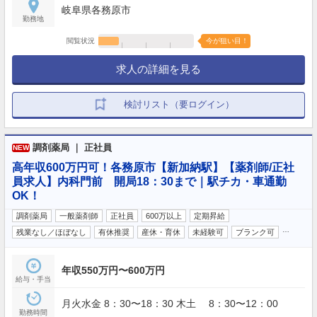
岐阜県各務原市
勤務地
閲覧状況
今が狙い目！
求人の詳細を見る
検討リスト（要ログイン）
調剤薬局 ｜ 正社員
NEW
高年収600万円可！各務原市【新加納駅】【薬剤師/正社
員求人】内科門前 開局18：30まで｜駅チカ・車通勤
OK！
調剤薬局
一般薬剤師
正社員
600万以上
定期昇給
…
残業なし／ほぼなし
有休推奨
産休・育休
未経験可
ブランク可
年収550万円〜600万円
給与・手当
月火水金 8：30〜18：30 木土 8：30〜12：00
勤務時間