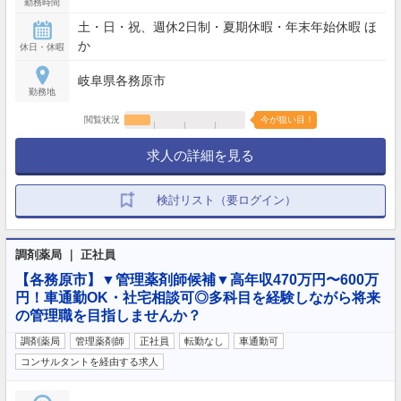
勤務時間
土・日・祝、週休2日制・夏期休暇・年末年始休暇 ほ
か
休日・休暇
岐阜県各務原市
勤務地
閲覧状況
今が狙い目！
求人の詳細を見る
検討リスト（要ログイン）
調剤薬局 ｜ 正社員
【各務原市】▼管理薬剤師候補▼高年収470万円〜600万
円！車通勤OK・社宅相談可◎多科目を経験しながら将来
の管理職を目指しませんか？
調剤薬局
管理薬剤師
正社員
転勤なし
車通勤可
コンサルタントを経由する求人