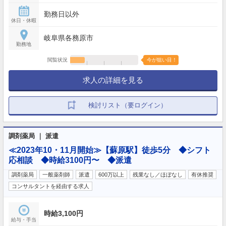
09:00 - 17:00
勤務日以外
休日・休暇
岐阜県各務原市
勤務地
閲覧状況
今が狙い目！
求人の詳細を見る
検討リスト（要ログイン）
調剤薬局 ｜ 派遣
≪2023年10・11月開始≫【蘇原駅】徒歩5分 ◆シフト
応相談 ◆時給3100円〜 ◆派遣
調剤薬局
一般薬剤師
派遣
600万以上
残業なし／ほぼなし
有休推奨
コンサルタントを経由する求人
時給3,100円
給与・手当