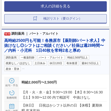
求人の詳細を見る
検討リスト（要ログイン）
調剤薬局 ｜ パート・アルバイト
NEW
高時給2500円も可能！各務原市【薬剤師/パート求人】中
抜けなし◎シフトはご相談ください／社保は週28時間〜
／内科・小児科 1日40枚を常時2名と厚め
調剤薬局
一般薬剤師
パート・アルバイト
時給2,500円以上
残業なし／ほぼなし
土日休み
休日120日
有休推奨
週休2.5日以上
…
産休・育休
時給2,000円〜2,500円
給与・手当
【月・火・水・金】9:00〜19:00 【木】8:30〜16:30
【土】9:00〜12:00 内で相談可 中抜けなし
勤務時間
【休日】 日祝ほかシフト以外の日 【休暇】夏期休
暇,年末年始
休日・休暇