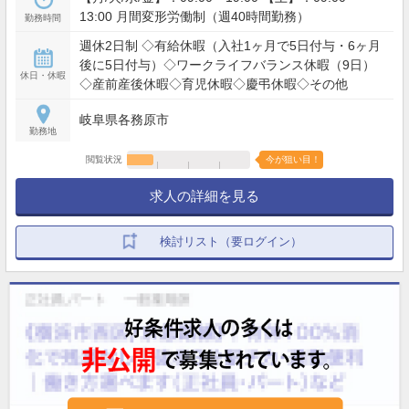
13:00 月間変形労働制（週40時間勤務）
勤務時間
週休2日制 ◇有給休暇（入社1ヶ月で5日付与・6ヶ月
後に5日付与）◇ワークライフバランス休暇（9日）
休日・休暇
◇産前産後休暇◇育児休暇◇慶弔休暇◇その他
岐阜県各務原市
勤務地
閲覧状況
今が狙い目！
求人の詳細を見る
検討リスト（要ログイン）