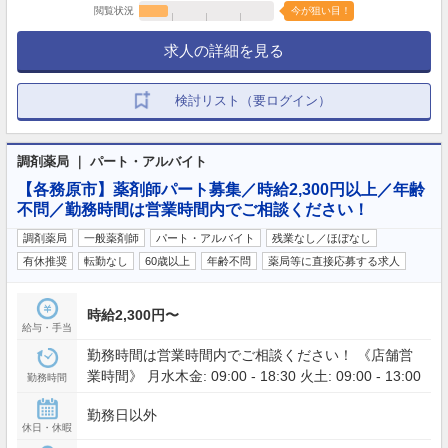
閲覧状況
今が狙い目！
求人の詳細を見る
検討リスト（要ログイン）
調剤薬局 ｜ パート・アルバイト
【各務原市】薬剤師パート募集／時給2,300円以上／年齢
不問／勤務時間は営業時間内でご相談ください！
調剤薬局
一般薬剤師
パート・アルバイト
残業なし／ほぼなし
有休推奨
転勤なし
60歳以上
年齢不問
薬局等に直接応募する求人
時給2,300円〜
給与・手当
勤務時間は営業時間内でご相談ください！ 《店舗営
業時間》 月水木金: 09:00 - 18:30 火土: 09:00 - 13:00
勤務時間
勤務日以外
休日・休暇