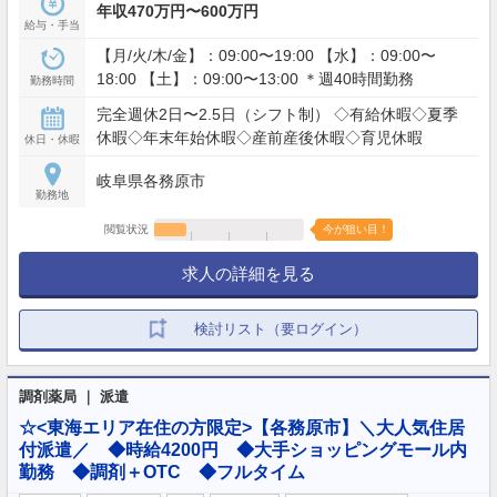
年収470万円〜600万円
給与・手当
【月/火/木/金】：09:00〜19:00 【水】：09:00〜
18:00 【土】：09:00〜13:00 ＊週40時間勤務
勤務時間
完全週休2日〜2.5日（シフト制） ◇有給休暇◇夏季
休暇◇年末年始休暇◇産前産後休暇◇育児休暇
休日・休暇
岐阜県各務原市
勤務地
閲覧状況
今が狙い目！
求人の詳細を見る
検討リスト（要ログイン）
調剤薬局 ｜ 派遣
☆<東海エリア在住の方限定>【各務原市】＼大人気住居
付派遣／ ◆時給4200円 ◆大手ショッピングモール内
勤務 ◆調剤＋OTC ◆フルタイム