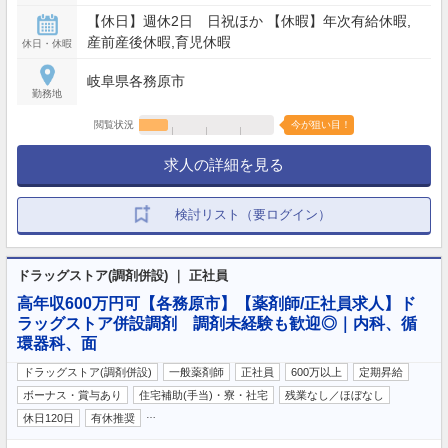
【休日】週休2日 日祝ほか 【休暇】年次有給休暇,
産前産後休暇,育児休暇
休日・休暇
岐阜県各務原市
勤務地
閲覧状況
今が狙い目！
求人の詳細を見る
検討リスト（要ログイン）
ドラッグストア(調剤併設) ｜ 正社員
高年収600万円可【各務原市】【薬剤師/正社員求人】ド
ラッグストア併設調剤 調剤未経験も歓迎◎｜内科、循
環器科、面
ドラッグストア(調剤併設)
一般薬剤師
正社員
600万以上
定期昇給
ボーナス・賞与あり
住宅補助(手当)・寮・社宅
残業なし／ほぼなし
…
休日120日
有休推奨