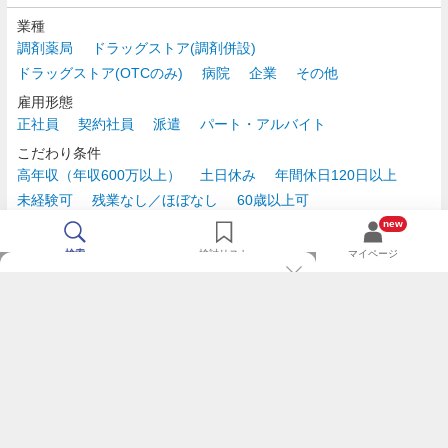
業種
調剤薬局
ドラッグストア(調剤併設)
ドラッグストア(OTCのみ)
病院
企業
その他
雇用形態
正社員
契約社員
派遣
パート・アルバイト
こだわり条件
高年収（年収600万以上）
土日休み
年間休日120日以上
未経験可
残業なし／ほぼなし
60歳以上可
時給2,500円以上
new
検索
検討リスト
マイページ
TOP
m3.comログインで
求人探しがもっと便利に
最近チェックした求人一覧
薬剤師の転職成功ガイド
希望に合う新着求人を通知
コンサルタントに転職相談
人気求人を通知メールで逃さずキャッチ
検討中の求人を保存
利用規約
個人情報の取り扱いについて
求人をキープして、比較・検討できる
応募フォームの入力が簡単に