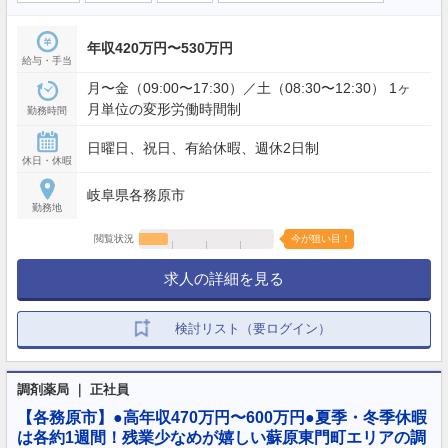
年収420万円〜530万円
給与・手当
月〜金（09:00〜17:30）／土（08:30〜12:30） 1ヶ
月単位の変形労働時間制
勤務時間
日曜日、祝日、有給休暇、週休2日制
休日・休暇
岐阜県各務原市
勤務地
閲覧状況
今が狙い目！
求人の詳細を見る
検討リスト（要ログイン）
調剤薬局 ｜ 正社員
【各務原市】●高年収470万円〜600万円●夏季・冬季休暇
は各約1週間！残業少なめが嬉しい蘇原東門町エリアの調