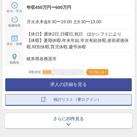
年収450万円〜600万円
給与・手当
月火水木金8:30〜19:00 土8:30〜13:00
勤務時間
【休日】週休2日,日曜日,祝日 ほかシフトにより
【休暇】夏期休暇,年末年始,年次有給休暇,産前産後休
休日・休暇
暇,特別休暇,育児休暇,慶弔休暇
岐阜県各務原市
勤務地
閲覧状況
今が狙い目！
求人の詳細を見る
検討リスト（要ログイン）
さらに20件見る