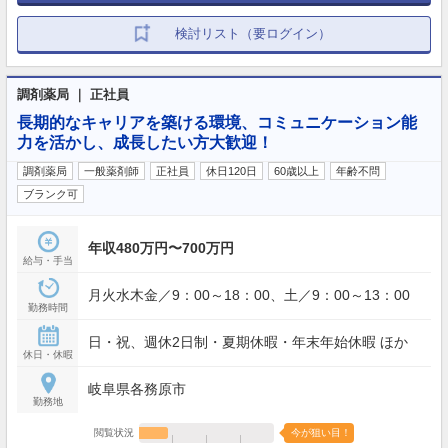
検討リスト（要ログイン）
調剤薬局 ｜ 正社員
長期的なキャリアを築ける環境、コミュニケーション能
力を活かし、成長したい方大歓迎！
調剤薬局
一般薬剤師
正社員
休日120日
60歳以上
年齢不問
ブランク可
年収480万円〜700万円
給与・手当
月火水木金／9：00～18：00、土／9：00～13：00
勤務時間
日・祝、週休2日制・夏期休暇・年末年始休暇 ほか
休日・休暇
岐阜県各務原市
勤務地
閲覧状況
今が狙い目！