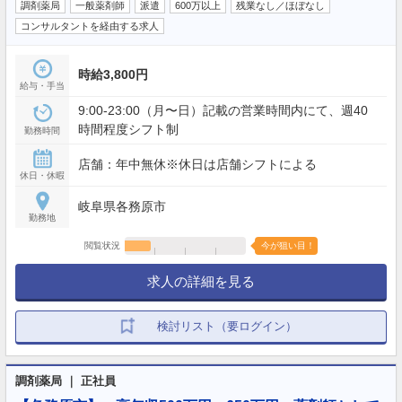
調剤薬局
一般薬剤師
派遣
600万以上
残業なし／ほぼなし
コンサルタントを経由する求人
時給3,800円
給与・手当
9:00-23:00（月〜日）記載の営業時間内にて、週40
時間程度シフト制
勤務時間
店舗：年中無休※休日は店舗シフトによる
休日・休暇
岐阜県各務原市
勤務地
閲覧状況
今が狙い目！
求人の詳細を見る
検討リスト（要ログイン）
調剤薬局 ｜ 正社員