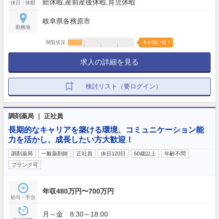
給休暇,産前産後休暇,育児休暇
休日・休暇
岐阜県各務原市
勤務地
閲覧状況
今が狙い目！
求人の詳細を見る
検討リスト（要ログイン）
調剤薬局 ｜ 正社員
長期的なキャリアを築ける環境、コミュニケーション能
力を活かし、成長したい方大歓迎！
調剤薬局
一般薬剤師
正社員
休日120日
60歳以上
年齢不問
ブランク可
年収480万円〜700万円
給与・手当
月～金 8:30～18:00