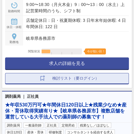
9:00〜18:30（月火木金）9：00〜13：00（水土）上
記営業時間のうち、シフト制
勤務時間
店舗定休日：日・祝夏期休暇: 3 日年末年始休暇: 4 日
年間休日: 122 日
休日・休暇
岐阜県各務原市
勤務地
閲覧状況
今が狙い目！
求人の詳細を見る
検討リスト（要ログイン）
調剤薬局 ｜ 正社員
★年収530万円可★年間休日120日以上★残業少なめ★産
休・育休取得実績有り★【岐阜県各務原市】複数店舗を
運営している大手法人での薬剤師の募集です！
調剤薬局
一般薬剤師
正社員
定期昇給
残業なし／ほぼなし
休日120日
産休・育休
研修制度
コンサルタントを経由する求人