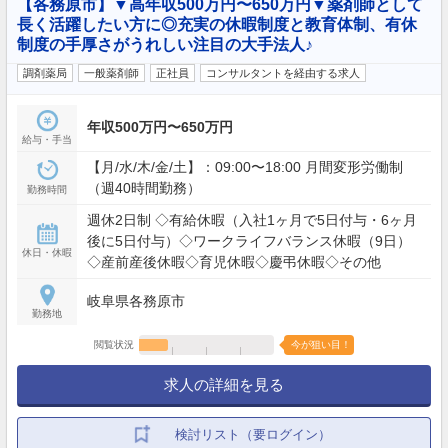
【各務原市】▼高年収500万円〜650万円▼薬剤師として
長く活躍したい方に◎充実の休暇制度と教育体制、有休
制度の手厚さがうれしい注目の大手法人♪
調剤薬局
一般薬剤師
正社員
コンサルタントを経由する求人
年収500万円〜650万円
給与・手当
【月/水/木/金/土】：09:00〜18:00 月間変形労働制
（週40時間勤務）
勤務時間
週休2日制 ◇有給休暇（入社1ヶ月で5日付与・6ヶ月
後に5日付与）◇ワークライフバランス休暇（9日）
休日・休暇
◇産前産後休暇◇育児休暇◇慶弔休暇◇その他
岐阜県各務原市
勤務地
閲覧状況
今が狙い目！
求人の詳細を見る
検討リスト（要ログイン）