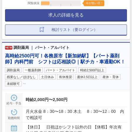
閲覧状況
今が狙い目！
求人の詳細を見る
検討リスト（要ログイン）
調剤薬局 ｜ パート・アルバイト
NEW
高時給2500円可！各務原市【新加納駅】【パート薬剤
師】内科門前 シフトは応相談◎｜駅チカ・車通勤OK！
調剤薬局
一般薬剤師
パート・アルバイト
時給2,500円以上
残業なし／ほぼなし
土日休み
有休推奨
週休2.5日以上
産休・育休
…
未経験可
時給2,000円〜2,500円
給与・手当
月火水金 8：30〜18：30 木土 8：30〜12：00 内
で相談可
勤務時間
【休日】 日祝ほかシフト以外の日 【休暇】年次有