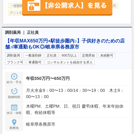
調剤薬局 ｜ 正社員
【年収MAX650万円+駅徒歩圏内♪】子供好きのための店
舗♪/車通勤もOK◎/岐阜県各務原市
調剤薬局
一般薬剤師
正社員
600万以上
定期昇給
未経験可
ブランク可
車通勤可
コンサルタントを経由する求人
年収550万円〜650万円
給与・手当
月火水金9：00〜13：00/14：30〜19：00 木土9：
00〜13：00
勤務時間
木曜PM、土曜PM、日、祝日 慶弔休暇、年末年始休
暇、有給休暇等
休日・休暇
岐阜県各務原市
勤務地