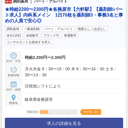
調剤薬局 ｜ パート・アルバイト
NEW
★時給2200〜2300円★各務原市【六軒駅】【薬剤師/パー
ト求人】内科系メイン 1日70枚を薬剤師3・事務3名と厚
めの人員で安心◎
調剤薬局
一般薬剤師
パート・アルバイト
残業なし／ほぼなし
休日120日
未経験可
ブランク可
車通勤可
コンサルタントを経由する求人
時給2,200円〜2,300円
給与・手当
月火水金 8：30〜19：00 木 8：30〜16：30 土 8：
30〜13：30
勤務時間
日祝他シフトにより
休日・休暇
岐阜県各務原市
勤務地
閲覧状況
今が狙い目！
求人の詳細を見る