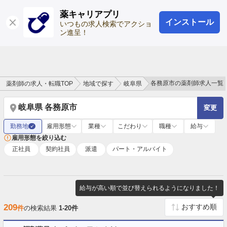
薬キャリアプリ
インストール
ログイン
会員登録
いつもの求人検索でアクショ
ン進呈！
各務原市の薬剤師求人一覧
薬剤師の求人・転職TOP
地域で探す
岐阜県
岐阜県 各務原市
変更
勤務地
雇用形態
業種
こだわり
職種
給与
✓
雇用形態を絞り込む
正社員
契約社員
派遣
パート・アルバイト
給与が高い順で並び替えられるようになりました！
209
件
の検索結果
1-20件