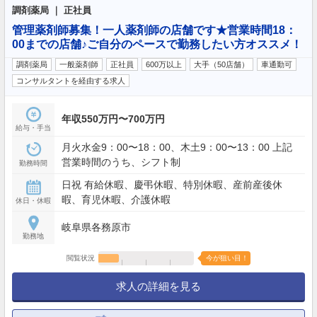
調剤薬局 ｜ 正社員
管理薬剤師募集！一人薬剤師の店舗です★営業時間18：
00までの店舗♪ご自分のペースで勤務したい方オススメ！
調剤薬局
一般薬剤師
正社員
600万以上
大手（50店舗）
車通勤可
コンサルタントを経由する求人
年収550万円〜700万円
給与・手当
月火水金9：00〜18：00、木土9：00〜13：00 上記
営業時間のうち、シフト制
勤務時間
日祝 有給休暇、慶弔休暇、特別休暇、産前産後休
暇、育児休暇、介護休暇
休日・休暇
岐阜県各務原市
勤務地
閲覧状況
今が狙い目！
求人の詳細を見る