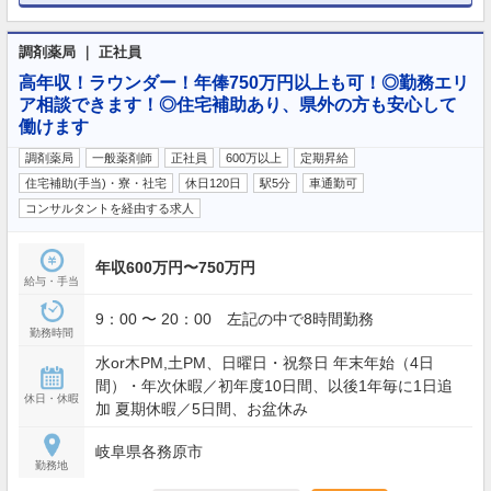
調剤薬局 ｜ 正社員
高年収！ラウンダー！年俸750万円以上も可！◎勤務エリ
ア相談できます！◎住宅補助あり、県外の方も安心して
働けます
調剤薬局
一般薬剤師
正社員
600万以上
定期昇給
住宅補助(手当)・寮・社宅
休日120日
駅5分
車通勤可
コンサルタントを経由する求人
年収600万円〜750万円
給与・手当
9：00 〜 20：00 左記の中で8時間勤務
勤務時間
水or木PM,土PM、日曜日・祝祭日 年末年始（4日
間）・年次休暇／初年度10日間、以後1年毎に1日追
休日・休暇
加 夏期休暇／5日間、お盆休み
岐阜県各務原市
勤務地