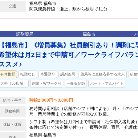
福島県 福島市
交通
阿武隈急行線「瀬上」駅から徒歩で11分
調剤薬局
福島市
【福島市】《増員募集》社員割引あり！調剤に
希望休は月2日まで申請可／ワークライフバラ
ススメ♪
有休推奨
転勤なし
車通勤可
調剤薬局
薬局等に直接応募する求人
研修
大手（50店舗）
副業・Wワーク可
一般薬剤師
パート・アルバイト
時給2,000円〜3,000円
給与・手当
務時間は応相談（店舗のシフト制による） 月～土のシフ
勤務時間
局・閉局時間までの勤務が可能な方歓迎。
シフト制（希望休は月2日まで申請可：社保加入者対象）
休日・休暇
条件に応じて法定通り付与）、慶弔休暇、育児・介護休
福島県 福島市
交通