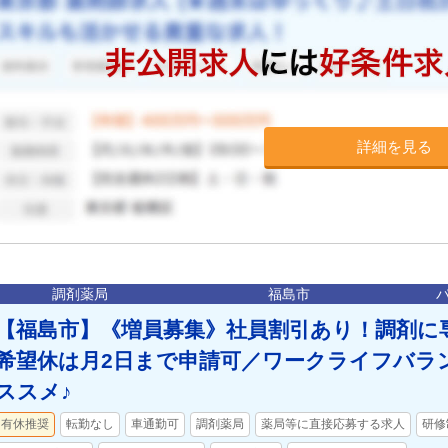
詳細を見る
調剤薬局
福島市
【福島市】《増員募集》社員割引あり！調剤に
希望休は月2日まで申請可／ワークライフバラ
ススメ♪
有休推奨
転勤なし
車通勤可
調剤薬局
薬局等に直接応募する求人
研修