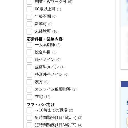
副業・Wワーク可
(
6
)
60歳以上可
(
1
)
年齢不問
(
0
)
新卒可
(
0
)
未経験可
(
10
)
応需科目・業務内容
一人薬剤師
(
2
)
総合科目
(
3
)
眼科メイン
(
0
)
皮膚科メイン
(
1
)
整形外科メイン
(
0
)
漢方
(
0
)
オンライン服薬指導
(
2
)
在宅
(
12
)
ママ・パパ向け
～16時までの職場
(
2
)
短時間勤務(1日4h以下)
(
3
)
短時間勤務(1日6h以下)
(
4
)