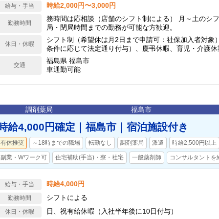
時給2,000円〜3,000円
給与・手当
務時間は応相談（店舗のシフト制による） 月～土のシフ
勤務時間
局・閉局時間までの勤務が可能な方歓迎。
シフト制（希望休は月2日まで申請可：社保加入者対象）
休日・休暇
条件に応じて法定通り付与）、慶弔休暇、育児・介護休
福島県 福島市
交通
車通勤可能
調剤薬局
福島市
時給4,000円確定｜福島市｜宿泊施設付き
有休推奨
～18時までの職場
転勤なし
調剤薬局
派遣
時給2,500円以上
副業・Wワーク可
住宅補助(手当)・寮・社宅
一般薬剤師
コンサルタントを
時給4,000円
給与・手当
シフトによる
勤務時間
日、祝有給休暇（入社半年後に10日付与）
休日・休暇