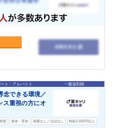
パート・アルバイト
一般薬剤師
専念できる環境／
ンス重視の方にオ
制度
産休・育休
残業なし／ほぼなし
時給2,500円以上