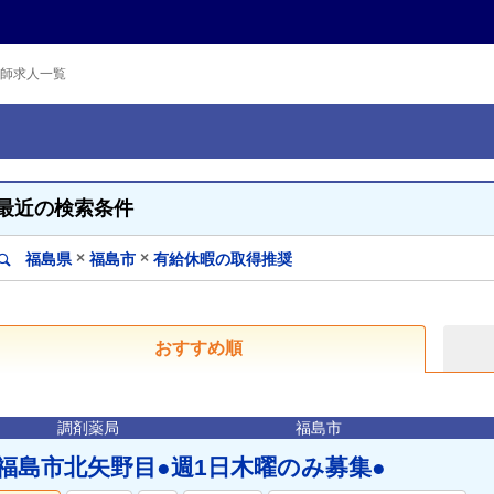
師求人一覧
最近の検索条件
×
×
福島県
福島市
有給休暇の取得推奨
おすすめ順
調剤薬局
福島市
福島市北矢野目●週1日木曜のみ募集●