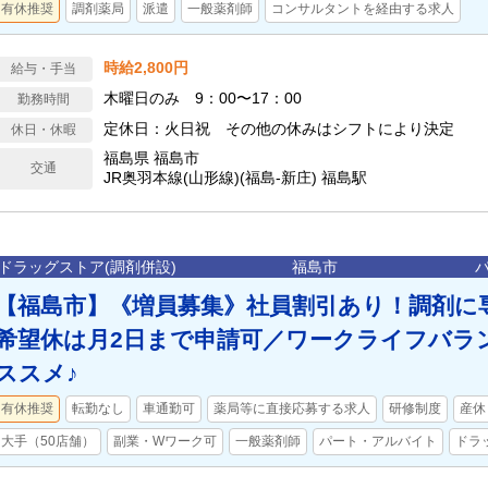
有休推奨
調剤薬局
派遣
一般薬剤師
コンサルタントを経由する求人
時給2,800円
給与・手当
木曜日のみ 9：00〜17：00
勤務時間
定休日：火日祝 その他の休みはシフトにより決定
休日・休暇
福島県 福島市
交通
JR奥羽本線(山形線)(福島-新庄) 福島駅
ドラッグストア(調剤併設)
福島市
【福島市】《増員募集》社員割引あり！調剤に
希望休は月2日まで申請可／ワークライフバラ
ススメ♪
有休推奨
転勤なし
車通勤可
薬局等に直接応募する求人
研修制度
産休
大手（50店舗）
副業・Wワーク可
一般薬剤師
パート・アルバイト
ドラ