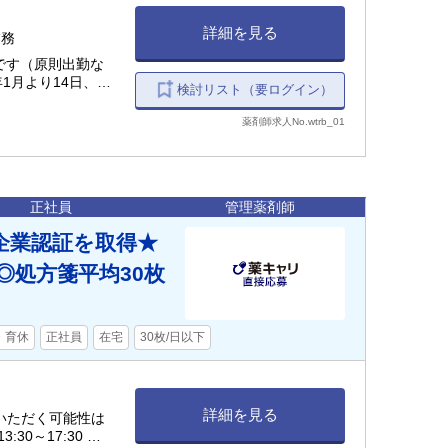
詳細を見る
業務
です（原則出勤な
年1月より14日、最
検討リスト（要ログイン）
す ◆夏期休暇（4
休暇（12/30〜
薬剤師求人No.wtrb_01
ュ休暇
正社員
管理薬剤師
企業認証を取得★
◎処方箋平均30枚
・育休
正社員
在宅
30枚/日以下
詳細を見る
ていただく可能性は