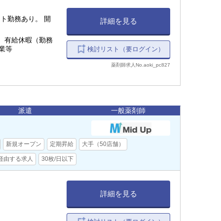
ト勤務あり。 開
詳細を見る
 有給休暇（勤務
業等
検討リスト（要ログイン）
薬剤師求人No.aoki_pc827
派遣
一般薬剤師
新規オープン
定期昇給
大手（50店舗）
経由する求人
30枚/日以下
詳細を見る