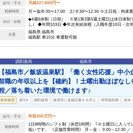
月給227,800円〜
給与・手当
月〜金/8:30〜17:00 土/ 8:30〜12:30 ※土日祝：拘束
勤務時間
◆4週6休制（日祝） ※第1第3第5週土曜日は休日体制
休日・休暇
し） ◆年間103日 ◆年次有給休暇（入職年度10日・次
高20日まで付与）※採用月によって付与日数が変わりま
福島県 福島市
交通
日間) ※採用月によって付与日数が変わります ◆年末年始
福島駅 車15分 車通勤可能
1/3） ◆有給病気休暇（年間15日） ◆勤続リフレッシ
調剤薬局
福島市
【福島市／飯坂温泉駅】「働く女性応援」中小
前職の年収以上を【確約】！土曜出勤ほぼなし
程／落ち着いた環境で働けます♪
有休推奨
駅5分
調剤薬局
薬局等に直接応募する求人
管理薬剤師
産休
年収450万円〜
給与・手当
1日8時間のシフト制（休憩1時間） └※土曜日に入っ
勤務時間
低いです。 《店舗営業時間》 月～金： 9:00～12:30 ／ 13:30～17:30 土