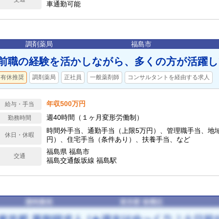
車通勤可能
調剤薬局
福島市
前職の経験を活かしながら、多くの方が活躍
有休推奨
調剤薬局
正社員
一般薬剤師
コンサルタントを経由する求人
年収500万円
給与・手当
週40時間（１ヶ月変形労働制）
勤務時間
時間外手当、通勤手当（上限5万円）、管理職手当、地域
休日・休暇
円）、住宅手当（条件あり）、扶養手当、など
福島県 福島市
交通
福島交通飯坂線 福島駅