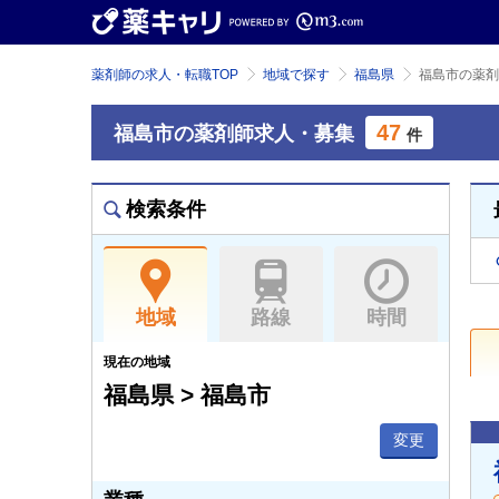
薬剤師の求人・転職TOP
地域で探す
福島県
福島市の薬剤
47
福島市の薬剤師求人・募集
件
検索条件
地域
路線
時間
現在の地域
福島県 > 福島市
変更