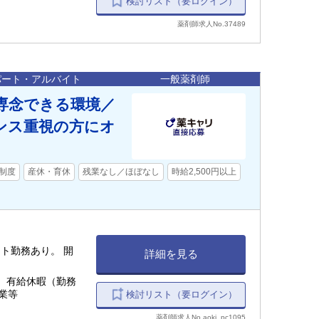
検討リスト（要ログイン）
薬剤師求人No.37489
パート・アルバイト
一般薬剤師
専念できる環境／
ンス重視の方にオ
制度
産休・育休
残業なし／ほぼなし
時給2,500円以上
ト勤務あり。 開
詳細を見る
 有給休暇（勤務
業等
検討リスト（要ログイン）
薬剤師求人No.aoki_pc1095