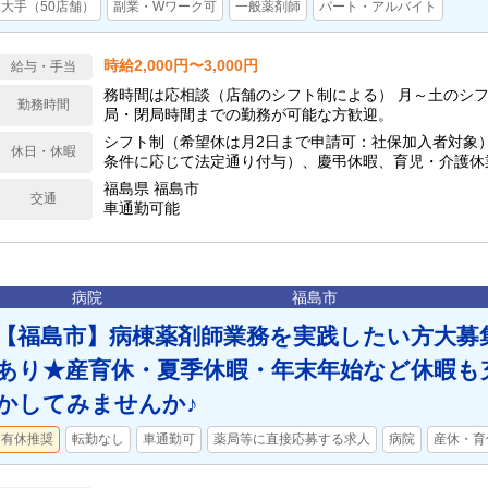
大手（50店舗）
副業・Wワーク可
一般薬剤師
パート・アルバイト
時給2,000円〜3,000円
給与・手当
務時間は応相談（店舗のシフト制による） 月～土のシフ
勤務時間
局・閉局時間までの勤務が可能な方歓迎。
シフト制（希望休は月2日まで申請可：社保加入者対象）
休日・休暇
条件に応じて法定通り付与）、慶弔休暇、育児・介護休
福島県 福島市
交通
車通勤可能
病院
福島市
【福島市】病棟薬剤師業務を実践したい方大募
あり★産育休・夏季休暇・年末年始など休暇も
かしてみませんか♪
有休推奨
転勤なし
車通勤可
薬局等に直接応募する求人
病院
産休・育