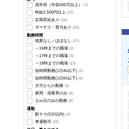
高年収（年収600万以上）
(
7
)
時給2,500円以上
(
15
)
定期昇給あり
(
19
)
ボーナス・賞与あり
(
20
)
勤務時間
残業なし／ほぼなし
(
27
)
～16時までの職場
(
2
)
～17時までの職場
(
3
)
～18時までの職場
(
13
)
短時間勤務(1日4h以下)
(
3
)
短時間勤務(1日6h以下)
(
4
)
夕方からの勤務
(
3
)
夜間・深夜帯のみ
(
0
)
土or日のみの勤務
(
0
)
通勤
駅チカ(5分以内)
(
3
)
車通勤可
(
25
)