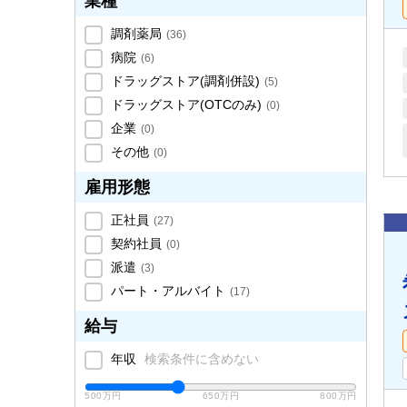
業種
調剤薬局
(
36
)
病院
(
6
)
ドラッグストア(調剤併設)
(
5
)
ドラッグストア(OTCのみ)
(
0
)
企業
(
0
)
その他
(
0
)
雇用形態
正社員
(
27
)
契約社員
(
0
)
派遣
(
3
)
パート・アルバイト
(
17
)
給与
年収
検索条件に含めない
500万円
650万円
800万円