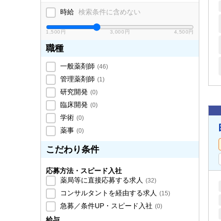
時給
検索条件に含めない
1,500円
3,000円
4,500円
職種
一般薬剤師
(
46
)
管理薬剤師
(
1
)
研究開発
(
0
)
臨床開発
(
0
)
学術
(
0
)
薬事
(
0
)
こだわり条件
応募方法・スピード入社
薬局等に直接応募する求人
(
32
)
コンサルタントを経由する求人
(
15
)
急募／条件UP・スピード入社
(
0
)
給与