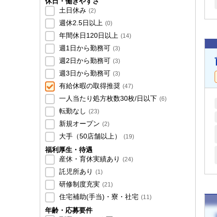
休日・働きやすさ
土日休み
(
2
)
週休2.5日以上
(
0
)
年間休日120日以上
(
14
)
週1日から勤務可
(
3
)
週2日から勤務可
(
3
)
週3日から勤務可
(
3
)
有給休暇の取得推奨
(
47
)
一人当たり処方枚数30枚/日以下
(
6
)
転勤なし
(
23
)
新規オープン
(
2
)
大手（50店舗以上）
(
19
)
福利厚生・待遇
産休・育休実績あり
(
24
)
託児所あり
(
1
)
研修制度充実
(
21
)
住宅補助(手当)・寮・社宅
(
11
)
年齢・応募要件