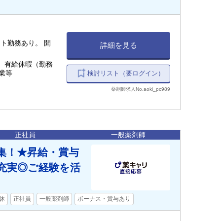
ト勤務あり。 開
詳細を見る
 有給休暇（勤務
業等
検討リスト（要ログイン）
薬剤師求人No.aoki_pc989
正社員
一般薬剤師
集！★昇給・賞与
充実◎ご経験を活
休
正社員
一般薬剤師
ボーナス・賞与あり