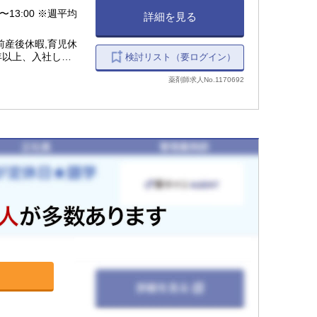
0〜13:00 ※週平均
詳細を見る
前産後休暇,育児休
年以上、入社した
検討リスト（要ログイン）
産2日間、弔事
薬剤師求人No.1170692
暇制度（最長9日