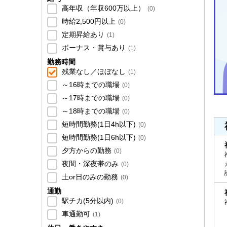
高年収（年収600万以上）
(
0
)
時給2,500円以上
(
0
)
定期昇給あり
(
1
)
ボーナス・賞与あり
(
1
)
勤務時間
残業なし／ほぼなし
(
1
)
～16時までの職場
(
0
)
～17時までの職場
(
0
)
～18時までの職場
(
0
)
短時間勤務(1日4h以下)
(
0
)
短時間勤務(1日6h以下)
(
0
)
夕方からの勤務
(
0
)
夜間・深夜帯のみ
(
0
)
土or日のみの勤務
(
0
)
通勤
駅チカ(5分以内)
(
0
)
車通勤可
(
1
)