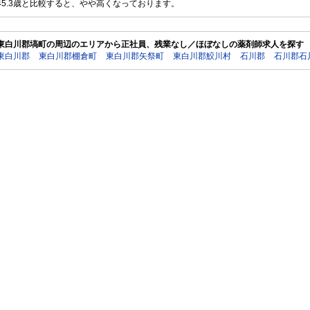
45.3歳と比較すると、やや高くなっております。
東白川郡塙町の周辺のエリアから正社員、残業なし／ほぼなしの薬剤師求人を探す
東白川郡
東白川郡棚倉町
東白川郡矢祭町
東白川郡鮫川村
石川郡
石川郡石