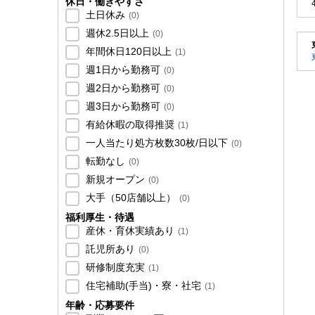
休日・働きやすさ
土日休み
(
0
)
週休2.5日以上
(
0
)
年間休日120日以上
(
1
)
週1日から勤務可
(
0
)
週2日から勤務可
(
0
)
週3日から勤務可
(
0
)
有給休暇の取得推奨
(
1
)
一人当たり処方枚数30枚/日以下
(
0
)
転勤なし
(
0
)
新規オープン
(
0
)
大手（50店舗以上）
(
0
)
福利厚生・待遇
産休・育休実績あり
(
1
)
託児所あり
(
0
)
研修制度充実
(
1
)
住宅補助(手当)・寮・社宅
(
1
)
年齢・応募要件