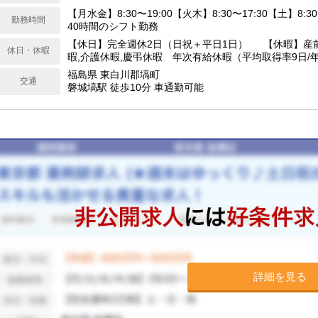
【月水金】8:30〜19:00【火木】8:30〜17:30【土】8:3
勤務時間
40時間のシフト勤務
【休日】完全週休2日（日祝＋平日1日） 【休暇】産
休日・休暇
暇,介護休暇,慶弔休暇 年次有給休暇（平均取得率9日/
当月に入社月に応じた日数付与） 特別休暇（配偶者の出
福島県 東白川郡塙町
交通
3〜7日間、裁判員裁判5日間、転勤2〜3日間） 連続休
磐城塙駅 徒歩10分 車通勤可能
間、初年度5日間） 【年間休日】126日
詳細を見る