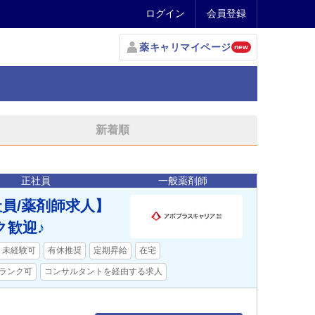
ログイン
会員登録
薬キャリマイページ
new
新着順
正社員
一般薬剤師
員/薬剤師求人】
ク歓迎♪
未経験可
有休推奨
定期昇給
在宅
ランク可
コンサルタントを経由する求人