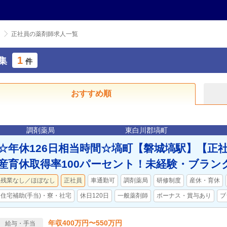
正社員の薬剤師求人一覧
1
集
件
おすすめ順
調剤薬局
東白川郡塙町
☆年休126日相当時間☆塙町【磐城塙駅】【正社
産育休取得率100パーセント！未経験・ブラン
残業なし／ほぼなし
正社員
車通勤可
調剤薬局
研修制度
産休・育休
住宅補助(手当)・寮・社宅
休日120日
一般薬剤師
ボーナス・賞与あり
ブ
年収400万円〜550万円
給与・手当