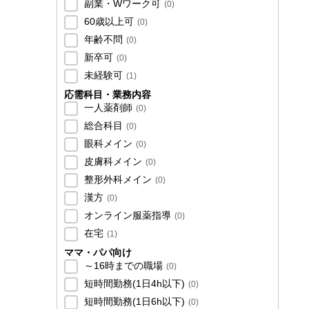
副業・Wワーク可
(
0
)
60歳以上可
(
0
)
年齢不問
(
0
)
新卒可
(
0
)
未経験可
(
1
)
応需科目・業務内容
一人薬剤師
(
0
)
総合科目
(
0
)
眼科メイン
(
0
)
皮膚科メイン
(
0
)
整形外科メイン
(
0
)
漢方
(
0
)
オンライン服薬指導
(
0
)
在宅
(
1
)
ママ・パパ向け
～16時までの職場
(
0
)
短時間勤務(1日4h以下)
(
0
)
短時間勤務(1日6h以下)
(
0
)