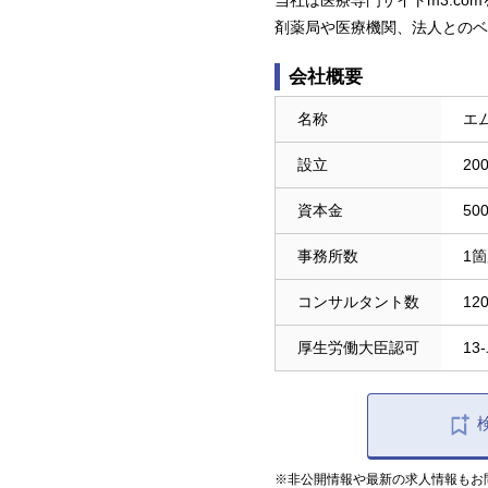
当社は医療専門サイトm3.c
剤薬局や医療機関、法人とのベ
会社概要
名称
エ
設立
20
資本金
50
事務所数
1
コンサルタント数
12
厚生労働大臣認可
13
※非公開情報や最新の求人情報もお