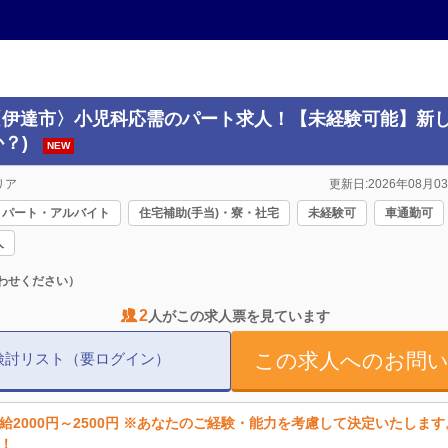
(〈伊達市〉小児科応需のパート求人！【未経験可能】新
？)
NEW
リア
更新日:2026年08月03
パート・アルバイト
住宅補助(手当)・寮・社宅
未経験可
車通勤可
人
わせください）
2
人がこの求人票を見ています
この求人へのお問
検討リスト（要ログイン）
給2000円～2500円 ※あなたのご経験・能力を考慮して決定いたしま
！