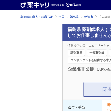
薬剤師の求人・転職TOP
全国
福島県
伊達市
求人詳細
福島県 薬剤師求人 
してお仕事しませんか
情報提供企業：エムスリーキャ
調剤薬局
一般薬剤師
コンサルタントを経由する求
企業名非公開
（お問い合
時
給与・手当
い