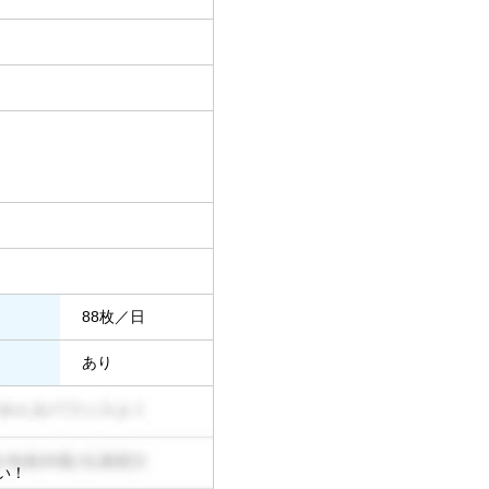
88枚／日
あり
い！