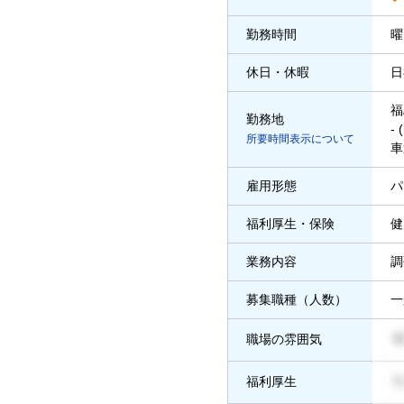
勤務時間
曜
休日・休暇
日
福
勤務地
-
所要時間表示について
車
雇用形態
パ
福利厚生・保険
健
業務内容
調
募集職種（人数）
一
職場の雰囲気
福利厚生