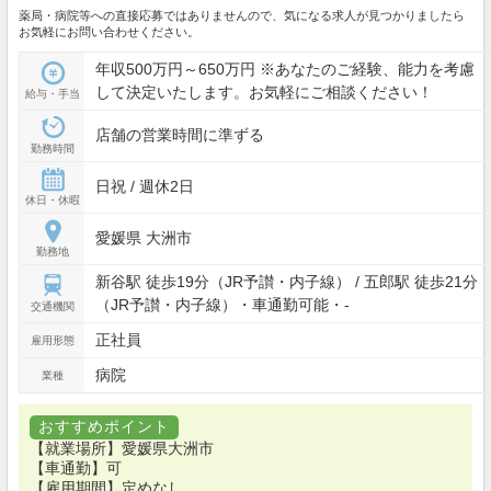
薬局・病院等への直接応募ではありませんので、気になる求人が見つかりましたら
お気軽にお問い合わせください。
年収500万円～650万円 ※あなたのご経験、能力を考慮
して決定いたします。お気軽にご相談ください！
給与・手当
店舗の営業時間に準ずる
勤務時間
日祝 / 週休2日
休日・休暇
愛媛県 大洲市
勤務地
新谷駅 徒歩19分（JR予讃・内子線） / 五郎駅 徒歩21分
（JR予讃・内子線）・車通勤可能・-
交通機関
正社員
雇用形態
病院
業種
おすすめポイント
【就業場所】愛媛県大洲市
【車通勤】可
【雇用期間】定めなし