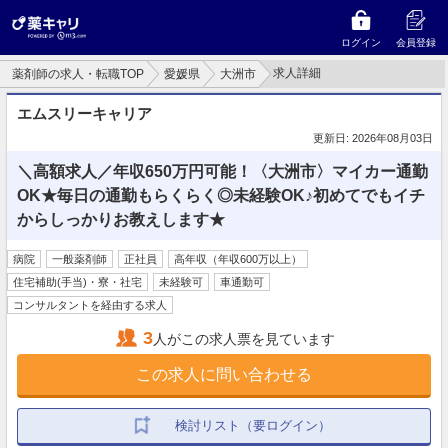
ログイン
会員登録
求人詳細
薬剤師の求人・転職TOP
愛媛県
大洲市
エムスリーキャリア
更新日: 2026年08月03日
＼高額求人／年収650万円可能！〈大洲市〉マイカー通勤
OK★毎日の通勤もらくらく◎未経験OK♪初めてでもイチ
からしっかりお教えします★
病院
一般薬剤師
正社員
高年収（年収600万以上）
住宅補助(手当)・寮・社宅
未経験可
車通勤可
コンサルタントを経由する求人
3
人がこの求人票を見ています
この求人に問い合わせる
検討リスト（要ログイン）