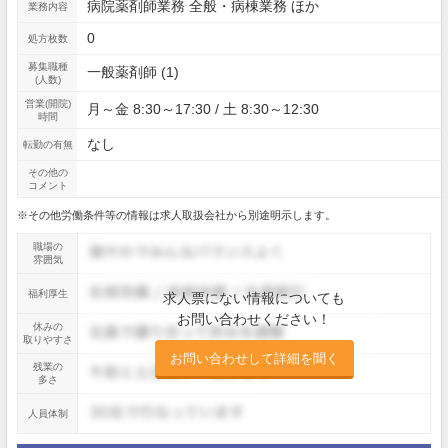
病院薬剤師業務 全般・病棟業務 ほか
業務内容
0
処方枚数
募集職種
一般薬剤師 (1)
(人数)
営業(開院)
月～金 8:30～17:30 / 土 8:30～12:30
時間
なし
転勤の有無
その他の
コメント
※その他労働条件等の情報は求人取扱会社から別途明示します。
職場の
雰囲気
福利厚生
求人票にない情報についても
お問い合わせください！
休みの
取りやすさ
お問い合わせして詳細を聞く
残業の
多さ
人員体制