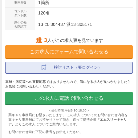
1箇所
事務所数
コンサル
120名
タント数
厚生労働
13-ユ-304437 派13-305171
大臣認可
3
人がこの求人票を見ています
この求人にフォームで問い合わせる
検討リスト（要ログイン）
薬局・病院等への直接応募ではありませんので、気になる求人が見つかりましたら
お気軽にお問い合わせください。
この求人に電話で問い合わせる
＜受付時間:平日9:30-18:00＞
薬キャリ事務局にお繋ぎいたします。 この求人についてのお問い合わせ内容を
薬キャリ事務局にてお預かりさせて頂き、追って提携企業
『エムスリーキャリ
ア』
よりこの求人についてご案内いたします。
お問い合わせ時に下記の番号をお伝えください。