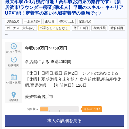
最大年収750万検討可能！高年収お約束の案件です♪【新
居浜市/ラウンダー/薬剤師/求人】早期のスキル・キャリア
UP可能！定着率の高い地域密着型の薬局です♪
調剤薬局
一般薬剤師
正社員
600万以上
定期昇給
ボーナス・賞与あり
残業なし／ほぼなし
休日120日
有休推奨
総合科目
…
年収650万円〜750万円
給与・手当
各店舗による ※週40時間
勤務時間
【休日】日曜日,祝日,週休2日 シフトの定めによる
【休暇】夏期休暇,年末年始,年次有給休暇,産前産後休
休日・休暇
暇,育児休暇 【年間休日】120日
愛媛県新居浜市
勤務地
閲覧状況
今が狙い目！
求人の詳細を見る