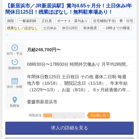
【新居浜市／JR新居浜駅】賞与4.65ヶ月分！土日休み/年
間休日125日！残業ほぼなし！無料駐車場あり！
病院
一般薬剤師
正社員
ボーナス・賞与あり
住宅補助(手当)・寮・社宅
残業なし／ほぼなし
土日休み
休日120日
有休推奨
～18時までの職場
…
月給248,700円〜
給与・手当
08時30分〜17時00分 時間外労働あり 月平均2時間。
勤務時間
年間休日数125日 土日祝日 その他 週休二日制 毎週
地方祭（10/18）、開院記念日（11/18）、年末年始
休日・休暇
（12/29〜1/3）、お盆（8/16）。 6ヶ月経過後の年次
有給休暇日数 10日。
愛媛県新居浜市
勤務地
閲覧状況
今が狙い目！
求人の詳細を見る