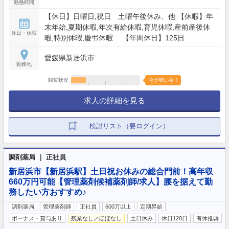
勤務時間
【休日】日曜日,祝日 土曜午後休み、他 【休暇】年
末年始,夏期休暇,年次有給休暇,育児休暇,産前産後休
休日・休暇
暇,特別休暇,慶弔休暇 【年間休日】125日
愛媛県新居浜市
勤務地
閲覧状況
今が狙い目！
求人の詳細を見る
検討リスト（要ログイン）
調剤薬局 ｜ 正社員
新居浜市【新居浜駅】土日祝お休みの総合門前！高年収
660万円可能【管理薬剤候補薬剤師/求人】腰を据えて勤
務したい方おすすめ♪
調剤薬局
管理薬剤師
正社員
600万以上
定期昇給
ボーナス・賞与あり
残業なし／ほぼなし
土日休み
休日120日
有休推奨
…