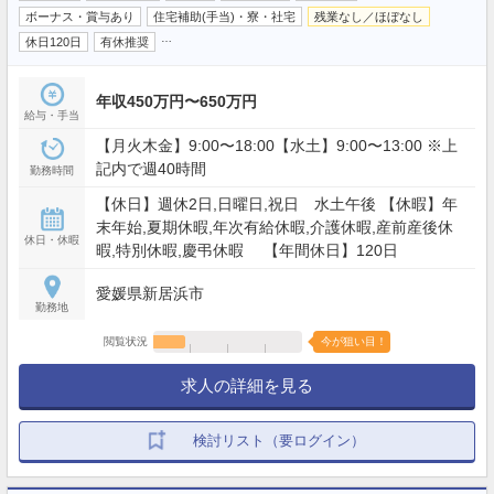
ボーナス・賞与あり
住宅補助(手当)・寮・社宅
残業なし／ほぼなし
…
休日120日
有休推奨
年収450万円〜650万円
給与・手当
【月火木金】9:00〜18:00【水土】9:00〜13:00 ※上
記内で週40時間
勤務時間
【休日】週休2日,日曜日,祝日 水土午後 【休暇】年
末年始,夏期休暇,年次有給休暇,介護休暇,産前産後休
休日・休暇
暇,特別休暇,慶弔休暇 【年間休日】120日
愛媛県新居浜市
勤務地
閲覧状況
今が狙い目！
求人の詳細を見る
検討リスト（要ログイン）