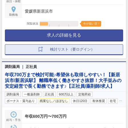
休日・休暇
愛媛県新居浜市
勤務地
閲覧状況
今が狙い目！
求人の詳細を見る
検討リスト（要ログイン）
調剤薬局 ｜ 正社員
年収700万まで検討可能♪希望休も取得しやすい！【新居
浜市/新居浜駅】 離職率低く働きやすさ抜群！大手並みの
安定経営で長く勤務できます♪【正社員/薬剤師/求人】
調剤薬局
一般薬剤師
正社員
600万以上
定期昇給
…
ボーナス・賞与あり
残業なし／ほぼなし
休日120日
有休推奨
在宅
年収600万円〜700万円
給与・手当