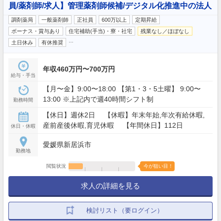
員/薬剤師/求人】管理薬剤師候補/デジタル化推進中の法人
調剤薬局
一般薬剤師
正社員
600万以上
定期昇給
ボーナス・賞与あり
住宅補助(手当)・寮・社宅
残業なし／ほぼなし
…
土日休み
有休推奨
年収460万円〜700万円
給与・手当
【月〜金】9:00〜18:00 【第1・3・5土曜】 9:00〜
13:00 ※上記内で週40時間シフト制
勤務時間
【休日】週休2日 【休暇】年末年始,年次有給休暇,
産前産後休暇,育児休暇 【年間休日】112日
休日・休暇
愛媛県新居浜市
勤務地
閲覧状況
今が狙い目！
求人の詳細を見る
検討リスト（要ログイン）