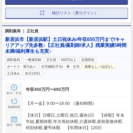
検討リスト（要ログイン）
調剤薬局 ｜ 正社員
新居浜市【新居浜駅】土日祝休み/年収650万円まで/キャ
リアアップ先多数♪【正社員/薬剤師/求人】残業実績5時間
未満/福利厚生も充実♪
調剤薬局
一般薬剤師
正社員
600万以上
定期昇給
ボーナス・賞与あり
住宅補助(手当)・寮・社宅
残業なし／ほぼなし
…
土日休み
休日120日
年収450万円〜650万円
給与・手当
【月〜金】9:00〜18:00 （週40時間）
勤務時間
【休日】日曜日,土曜日,祝日,週休2日 【休暇】年末
年始,夏期休暇,年次有給休暇,介護休暇,産前産後休暇,
休日・休暇
特別休暇,慶弔休暇 【年間休日】120日