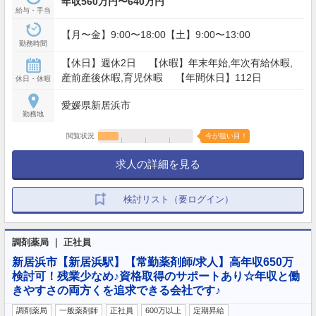
年収560万円〜640万円
給与・手当
【月〜金】9:00〜18:00【土】9:00〜13:00
勤務時間
【休日】週休2日 【休暇】年末年始,年次有給休暇,
産前産後休暇,育児休暇 【年間休日】112日
休日・休暇
愛媛県新居浜市
勤務地
閲覧状況
今が狙い目！
求人の詳細を見る
検討リスト（要ログイン）
調剤薬局 ｜ 正社員
新居浜市【新居浜駅】【常勤薬剤師/求人】高年収650万
検討可！残業少なめ♪資格取得のサポートあり☆年収と働
きやすさの両方くを追求できる会社です♪
調剤薬局
一般薬剤師
正社員
600万以上
定期昇給