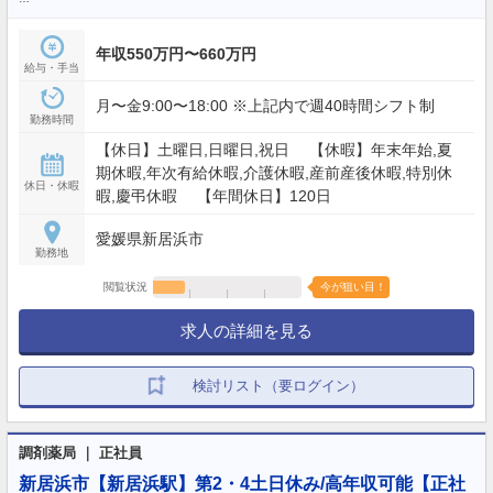
年収550万円〜660万円
給与・手当
月〜金9:00〜18:00 ※上記内で週40時間シフト制
勤務時間
【休日】土曜日,日曜日,祝日 【休暇】年末年始,夏
期休暇,年次有給休暇,介護休暇,産前産後休暇,特別休
休日・休暇
暇,慶弔休暇 【年間休日】120日
愛媛県新居浜市
勤務地
閲覧状況
今が狙い目！
求人の詳細を見る
検討リスト（要ログイン）
調剤薬局 ｜ 正社員
新居浜市【新居浜駅】第2・4土日休み/高年収可能【正社