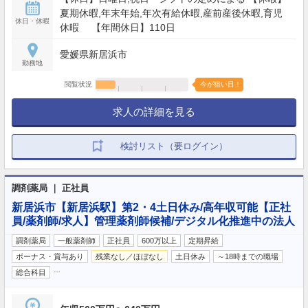
夏期休暇,年末年始,年次有給休暇,産前産後休暇,育児
休日・休暇
休暇 【年間休日】110日
愛媛県新居浜市
勤務地
閲覧状況
今が狙い目！
求人の詳細を見る
検討リスト（要ログイン）
調剤薬局 ｜ 正社員
新居浜市【新居浜駅】第2・4土日休み/高年収可能【正社
員/薬剤師/求人】管理薬剤師候補/デジタル化推進中の法人
調剤薬局
一般薬剤師
正社員
600万以上
定期昇給
ボーナス・賞与あり
残業なし／ほぼなし
土日休み
～18時までの職場
…
総合科目