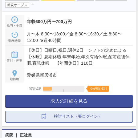
…
新規オープン
年収600万円〜700万円
給与・手当
月〜木 8:30〜18:00／金 8:30〜16:30／土 8:30〜
12:00 ※週40時間
勤務時間
【休日】日曜日,祝日,週休2日 シフトの定めによる
【休暇】夏期休暇,年末年始,年次有給休暇,産前産後休
休日・休暇
暇,育児休暇 【年間休日】110日
愛媛県新居浜市
勤務地
閲覧状況
今が狙い目！
求人の詳細を見る
検討リスト（要ログイン）
病院 ｜ 正社員