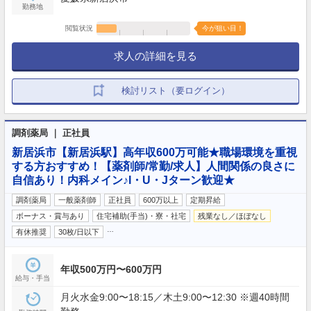
勤務地
閲覧状況
今が狙い目！
求人の詳細を見る
検討リスト（要ログイン）
調剤薬局 ｜ 正社員
新居浜市【新居浜駅】高年収600万可能★職場環境を重視
する方おすすめ！【薬剤師/常勤/求人】人間関係の良さに
自信あり！内科メイン♪I・U・Jターン歓迎★
調剤薬局
一般薬剤師
正社員
600万以上
定期昇給
ボーナス・賞与あり
住宅補助(手当)・寮・社宅
残業なし／ほぼなし
…
有休推奨
30枚/日以下
年収500万円〜600万円
給与・手当
月火水金9:00〜18:15／木土9:00〜12:30 ※週40時間