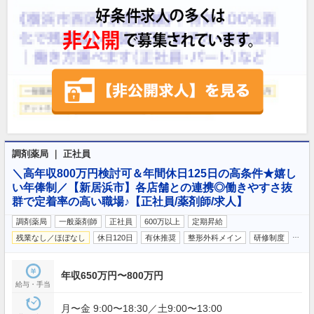
調剤薬局 ｜ 正社員
＼高年収800万円検討可＆年間休日125日の高条件★嬉し
い年俸制／【新居浜市】各店舗との連携◎働きやすさ抜
群で定着率の高い職場♪【正社員/薬剤師/求人】
調剤薬局
一般薬剤師
正社員
600万以上
定期昇給
…
残業なし／ほぼなし
休日120日
有休推奨
整形外科メイン
研修制度
年収650万円〜800万円
給与・手当
月〜金 9:00〜18:30／土9:00〜13:00