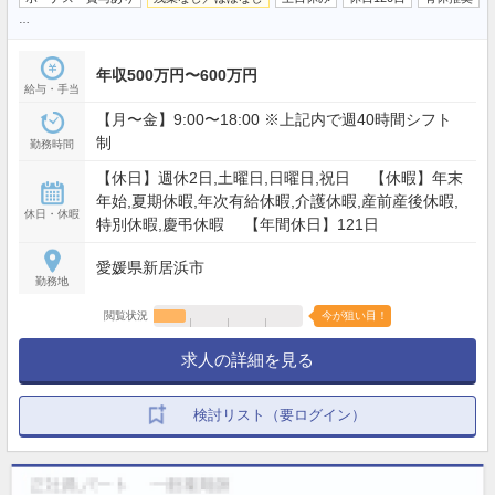
…
年収500万円〜600万円
給与・手当
【月〜金】9:00〜18:00 ※上記内で週40時間シフト
制
勤務時間
【休日】週休2日,土曜日,日曜日,祝日 【休暇】年末
年始,夏期休暇,年次有給休暇,介護休暇,産前産後休暇,
休日・休暇
特別休暇,慶弔休暇 【年間休日】121日
愛媛県新居浜市
勤務地
閲覧状況
今が狙い目！
求人の詳細を見る
検討リスト（要ログイン）