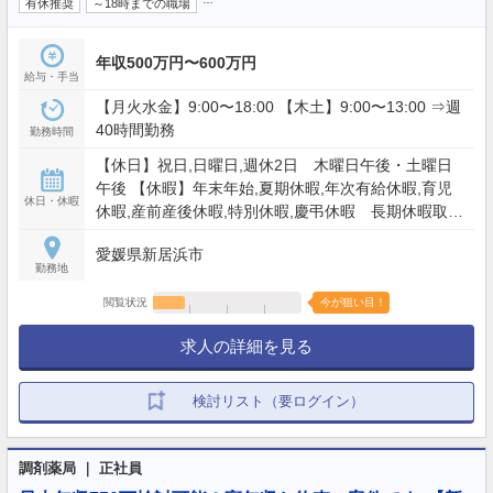
有休推奨
～18時までの職場
年収500万円〜600万円
給与・手当
【月火水金】9:00〜18:00 【木土】9:00〜13:00 ⇒週
40時間勤務
勤務時間
【休日】祝日,日曜日,週休2日 木曜日午後・土曜日
午後 【休暇】年末年始,夏期休暇,年次有給休暇,育児
休日・休暇
休暇,産前産後休暇,特別休暇,慶弔休暇 長期休暇取得
の実績あり
愛媛県新居浜市
勤務地
閲覧状況
今が狙い目！
求人の詳細を見る
検討リスト（要ログイン）
調剤薬局 ｜ 正社員