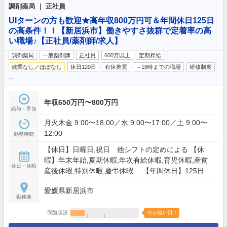
調剤薬局 ｜ 正社員
UIターンの方も歓迎★高年収800万円可＆年間休日125日
の高条件！！【新居浜市】働きやすさ抜群で定着率の高
い職場♪【正社員/薬剤師/求人】
調剤薬局
一般薬剤師
正社員
600万以上
定期昇給
残業なし／ほぼなし
休日120日
有休推奨
～18時までの職場
研修制度
…
年収650万円〜800万円
給与・手当
月火木金 9:00〜18:00／水 9:00〜17:00／土 9:00〜
12:00
勤務時間
【休日】日曜日,祝日 他シフトの定めによる 【休
暇】年末年始,夏期休暇,年次有給休暇,育児休暇,産前
休日・休暇
産後休暇,特別休暇,慶弔休暇 【年間休日】125日
愛媛県新居浜市
勤務地
閲覧状況
今が狙い目！