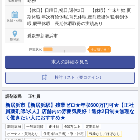
勤務
勤務時間
【休日】日曜日,祝日,週休2日 【休暇】年末年始,夏
期休暇,年次有給休暇,育児休暇,産前産後休暇,特別休
休日・休暇
暇,慶弔休暇 長期休暇取得の実績あり
愛媛県新居浜市
勤務地
閲覧状況
今が狙い目！
求人の詳細を見る
検討リスト（要ログイン）
調剤薬局 ｜ 正社員
新居浜市【新居浜駅】残業ゼロ★年収600万円可★【正社
員薬剤師/求人】店舗内の雰囲気良好！週休2日制★無理な
く働きたい人におすすめ★
調剤薬局
一般薬剤師
正社員
600万以上
定期昇給
ボーナス・賞与あり
住宅補助(手当)・寮・社宅
残業なし／ほぼなし
…