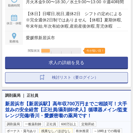
月火木金9:00〜18:30／水土9:00〜13:00 ※週40時間
勤務時間
【休日】日曜日,祝日,週休2日 シフトの定めによる
※完全週休2日制ではありません 【休暇】夏期休暇,
休日・休暇
年末年始,年次有給休暇,産前産後休暇,育児休暇
【年間休日】120日
愛媛県新居浜市
勤務地
閲覧状況
今が狙い目！
求人の詳細を見る
検討リスト（要ログイン）
調剤薬局 ｜ 正社員
新居浜市【新居浜駅】高年収700万円までご相談可！大手
並みの安全経営【正社員/薬剤師/求人】循環器メイン/監査
レンジ完備/香川・愛媛密着の薬局です！
調剤薬局
一般薬剤師
正社員
600万以上
定期昇給
ボーナス・賞与あり
残業なし／ほぼなし
有休推奨
～18時までの職場