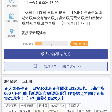
【月〜金】9:00〜18:00
勤務時間
【休日】土曜日,日曜日,祝日 【休暇】年末年始,夏
期休暇,年次有給休暇,介護休暇,育児休暇,産前産後休
休日・休暇
暇,特別休暇,慶弔休暇 【年間休日】120日
愛媛県新居浜市
勤務地
閲覧状況
今が狙い目！
求人の詳細を見る
検討リスト（要ログイン）
調剤薬局 ｜ 正社員
★人気条件★土日祝お休み★年間休日120日以上♪高年収
600万円可能【新居浜市/新居浜駅】腰を据えて働ける充
実の環境！【正社員薬剤師/求人】
調剤薬局
一般薬剤師
正社員
600万以上
定期昇給
ボーナス・賞与あり
残業なし／ほぼなし
土日休み
休日120日
有休推奨