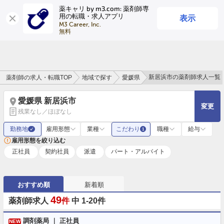
薬キャリ by m3.com: 薬剤師専
表示
用の転職・求人アプリ
ログイン
会員登録
M3 Career, Inc.

無料
新居浜市の薬剤師求人一覧
薬剤師の求人・転職TOP
地域で探す
愛媛県
愛媛県 新居浜市
変更
残業なし／ほぼなし
勤務地
雇用形態
業種
こだわり
職種
給与
✓
1
雇用形態を絞り込む
正社員
契約社員
派遣
パート・アルバイト
おすすめ順
新着順
49
薬剤師求人
件
中 1-20件
調剤薬局 ｜ 正社員
NEW