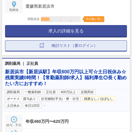
愛媛県新居浜市
勤務地
閲覧状況
今が狙い目！
求人の詳細を見る
検討リスト（要ログイン）
調剤薬局 ｜ 正社員
新居浜市【新居浜駅】年収600万円以上可☆土日祝休み☆
残業実績0時間！【常勤薬剤師/求人】福利厚生◎長く勤め
たい方におすすめ！
調剤薬局
一般薬剤師
正社員
600万以上
定期昇給
ボーナス・賞与あり
住宅補助(手当)・寮・社宅
残業なし／ほぼなし
…
土日休み
休日120日
年収480万円〜620万円
給与・手当