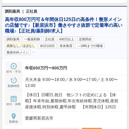
調剤薬局 ｜ 正社員
高年収800万円可＆年間休日125日の高条件！整形メイン
の店舗です♪【新居浜市】働きやすさ抜群で定着率の高い
職場♪【正社員/薬剤師/求人】
調剤薬局
一般薬剤師
正社員
600万以上
定期昇給
残業なし／ほぼなし
休日120日
有休推奨
～18時までの職場
…
整形外科メイン
年収650万円〜800万円
給与・手当
月火木金 9:00〜18:00／水 9:00〜17:00／土 9:00〜
13:00
勤務時間
【休日】日曜日,祝日 他シフトの定めによる 【休
暇】年末年始,夏期休暇,年次有給休暇,育児休暇,産前
休日・休暇
産後休暇,特別休暇,慶弔休暇 【年間休日】125日
愛媛県新居浜市
勤務地