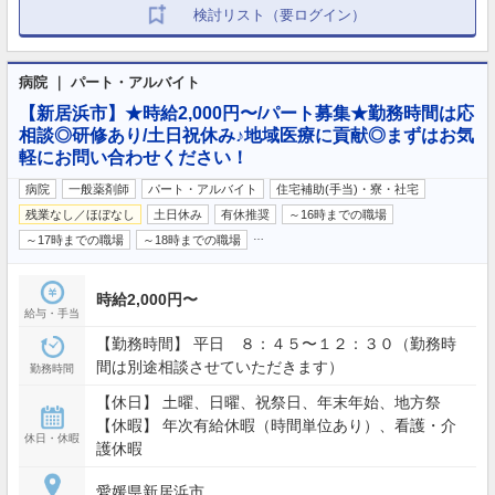
検討リスト（要ログイン）
病院 ｜ パート・アルバイト
【新居浜市】★時給2,000円〜/パート募集★勤務時間は応
相談◎研修あり/土日祝休み♪地域医療に貢献◎まずはお気
軽にお問い合わせください！
病院
一般薬剤師
パート・アルバイト
住宅補助(手当)・寮・社宅
残業なし／ほぼなし
土日休み
有休推奨
～16時までの職場
…
～17時までの職場
～18時までの職場
時給2,000円〜
給与・手当
【勤務時間】 平日 ８：４５〜１２：３０（勤務時
間は別途相談させていただきます）
勤務時間
【休日】 土曜、日曜、祝祭日、年末年始、地方祭
【休暇】 年次有給休暇（時間単位あり）、看護・介
休日・休暇
護休暇
愛媛県新居浜市