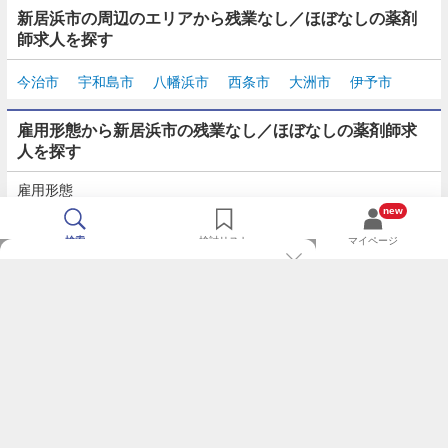
新居浜市の周辺のエリアから残業なし／ほぼなしの薬剤
師求人を探す
今治市
宇和島市
八幡浜市
西条市
大洲市
伊予市
雇用形態から新居浜市の残業なし／ほぼなしの薬剤師求
人を探す
雇用形態
正社員
契約社員
派遣
パート・アルバイト
new
検索
検討リスト
マイページ
TOP
m3.comログインで
求人探しがもっと便利に
最近チェックした求人一覧
薬剤師の転職成功ガイド
希望に合う新着求人を通知
コンサルタントに転職相談
人気求人を通知メールで逃さずキャッチ
検討中の求人を保存
利用規約
個人情報の取り扱いについて
求人をキープして、比較・検討できる
応募フォームの入力が簡単に
基本情報の入力省略で即応募完了