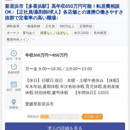
新居浜市【多喜浜駅】高年収650万円可能！転居費相談
OK♪【正社員/薬剤師/求人】各店舗との連携◎働きやすさ
抜群で定着率の高い職場♪
調剤薬局
一般薬剤師
正社員
600万以上
定期昇給
ボーナス・賞与あり
残業なし／ほぼなし
休日120日
有休推奨
…
整形外科メイン
年収500万円〜650万円
給与・手当
月〜金 9:00〜18:30／土9:00〜13:00
勤務時間
【休日】日曜日,祝日 木曜・土曜午後休み 【休暇】
年末年始,夏期休暇,年次有給休暇,育児休暇,産前産後
休日・休暇
休暇,特別休暇,慶弔休暇 【年間休日】120日
愛媛県新居浜市
勤務地
閲覧状況
今が狙い目！
求人の詳細を見る