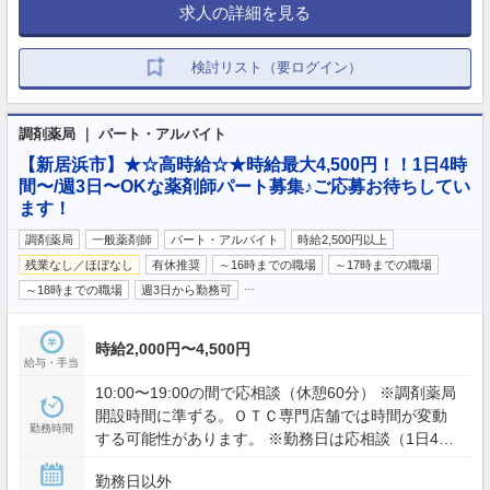
求人の詳細を見る
検討リスト（要ログイン）
調剤薬局 ｜ パート・アルバイト
【新居浜市】★☆高時給☆★時給最大4,500円！！1日4時
間〜/週3日〜OKな薬剤師パート募集♪ご応募お待ちしてい
ます！
調剤薬局
一般薬剤師
パート・アルバイト
時給2,500円以上
残業なし／ほぼなし
有休推奨
～16時までの職場
～17時までの職場
…
～18時までの職場
週3日から勤務可
時給2,000円〜4,500円
給与・手当
10:00〜19:00の間で応相談（休憩60分） ※調剤薬局
開設時間に準ずる。ＯＴＣ専門店舗では時間が変動
勤務時間
する可能性があります。 ※勤務日は応相談（1日4時
間〜、週3日〜勤務可）
勤務日以外