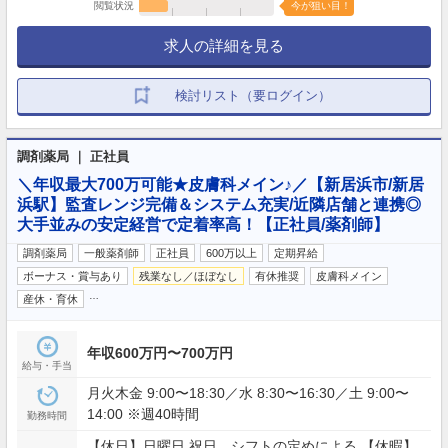
閲覧状況
今が狙い目！
求人の詳細を見る
検討リスト（要ログイン）
調剤薬局 ｜ 正社員
＼年収最大700万可能★皮膚科メイン♪／【新居浜市/新居
浜駅】監査レンジ完備＆システム充実/近隣店舗と連携◎
大手並みの安定経営で定着率高！【正社員/薬剤師】
調剤薬局
一般薬剤師
正社員
600万以上
定期昇給
ボーナス・賞与あり
残業なし／ほぼなし
有休推奨
皮膚科メイン
…
産休・育休
年収600万円〜700万円
給与・手当
月火木金 9:00〜18:30／水 8:30〜16:30／土 9:00〜
14:00 ※週40時間
勤務時間
【休日】日曜日,祝日 シフトの定めによる 【休暇】