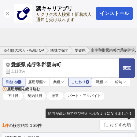
薬キャリアプリ
インストール
ログイン
会員登録
サクサク求人検索！新着求人
通知も受け取れます
南宇和郡愛南町の薬剤師求
薬剤師の求人・転職TOP
地域で探す
愛媛県
愛媛県 南宇和郡愛南町
変更
土日休み
勤務地
雇用形態
業種
こだわり
職種
給与
✓
1
雇用形態を絞り込む
正社員
契約社員
派遣
パート・アルバイト
給与が高い順で並び替えられるようになりました！
1
件
の検索結果
1-20件