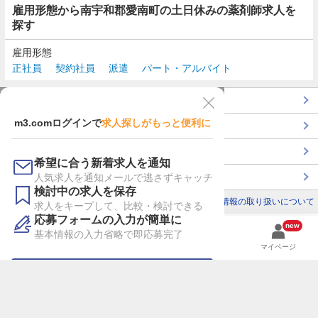
雇用形態から南宇和郡愛南町の土日休みの薬剤師求人を
探す
雇用形態
正社員
契約社員
派遣
パート・アルバイト
TOP
m3.comログインで
求人探しがもっと便利に
最近チェックした求人一覧
薬剤師の転職成功ガイド
希望に合う新着求人を通知
コンサルタントに転職相談
人気求人を通知メールで逃さずキャッチ
検討中の求人を保存
利用規約
個人情報の取り扱いについて
求人をキープして、比較・検討できる
応募フォームの入力が簡単に
new
基本情報の入力省略で即応募完了
検索
検討リスト
履歴
マイページ
m3.comにログイン
新規会員登録はこちら