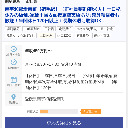
調剤薬局 ｜ 正社員
南宇和郡愛南町【宿毛駅】【正社員薬剤師/求人】土日祝
休みの店舗♪家賃手当＆面接旅費支給あり♪県外転居者も
歓迎！年間休日120日以上＋長期休暇も取得OK♪
調剤薬局
一般薬剤師
正社員
定期昇給
住宅補助(手当)・寮・社宅
…
残業なし／ほぼなし
土日休み
休日120日
有休推奨
産休・育休
年収450万円〜
給与・手当
月〜金8:30〜17:30 ※週40時間
勤務時間
【休日】土曜日,日曜日,祝日 【休暇】年末年始,夏
期休暇,年次有給休暇,育児休暇,産前産後休暇 【年
休日・休暇
間休日】120日
愛媛県南宇和郡愛南町
勤務地
閲覧状況
今が狙い目！
求人の詳細を見る