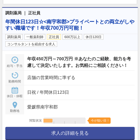
調剤薬局 ｜ 正社員
年間休日123日☆<南宇和郡>プライベートとの両立がしや
すい職場です！年収700万円可能！
調剤薬局
一般薬剤師
正社員
600万以上
休日120日
コンサルタントを経由する求人
年収450万円～700万円 ※あなたのご経験、能力を考
慮して決定いたします。お気軽にご相談ください！
給与・手当
店舗の営業時間に準ずる
勤務時間
日祝 / 年間休日123日
休日・休暇
愛媛県南宇和郡
勤務地
閲覧状況
今が狙い目！
求人の詳細を見る