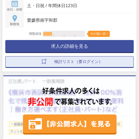
土・日祝 / 年間休日123日
休日・休暇
愛媛県南宇和郡
勤務地
閲覧状況
今が狙い目！
求人の詳細を見る
検討リスト（要ログイン）