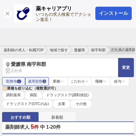
薬キャリアプリ
インストール
ログイン
会員登録
いつもの求人検索でアクショ
ン進呈！
正社員の薬剤
薬剤師の求人・転職TOP
地域で探す
愛媛県
南宇和郡
愛媛県 南宇和郡
変更
正社員
勤務地
雇用形態
業種
こだわり
職種
給与
✓
1
業種を絞り込む（複数選択可）
調剤薬局
病院
ドラッグストア(調剤併設)
ドラッグストア(OTCのみ)
企業
その他
おすすめ順
新着順
5
薬剤師求人
件
中 1-20件