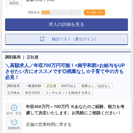
勤務地
閲覧状況
今が狙い目！
求人の詳細を見る
検討リスト（要ログイン）
調剤薬局 ｜ 正社員
＼高額求人／年収700万円可能！<南宇和郡>お給与をUP
させたい方にオススメです◎残業なし☆子育て中の方も
必見！
調剤薬局
一般薬剤師
正社員
600万以上
残業なし／ほぼなし
土日休み
休日120日
コンサルタントを経由する求人
年収450万円～700万円 ※あなたのご経験、能力を考
慮して決定いたします。お気軽にご相談ください！
給与・手当
店舗の営業時間に準ずる
勤務時間