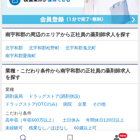
南宇和郡の周辺のエリアから正社員の薬剤師求人を探す
北宇和郡
北宇和郡松野町
北宇和郡鬼北町
南宇和郡愛南町
業種・こだわり条件から南宇和郡の正社員の薬剤師求人
を探す
業種
調剤薬局
ドラッグストア(調剤併設)
ドラッグストア(OTCのみ)
病院
企業
その他
こだわり条件
高年収（年収600万以上）
土日休み
年間休日120日以上
未経験可
残業なし／ほぼなし
60歳以上可
時給2,500円以上
new