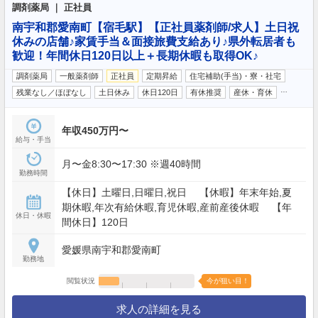
調剤薬局 ｜ 正社員
南宇和郡愛南町【宿毛駅】【正社員薬剤師/求人】土日祝
休みの店舗♪家賃手当＆面接旅費支給あり♪県外転居者も
歓迎！年間休日120日以上＋長期休暇も取得OK♪
調剤薬局
一般薬剤師
正社員
定期昇給
住宅補助(手当)・寮・社宅
…
残業なし／ほぼなし
土日休み
休日120日
有休推奨
産休・育休
年収450万円〜
給与・手当
月〜金8:30〜17:30 ※週40時間
勤務時間
【休日】土曜日,日曜日,祝日 【休暇】年末年始,夏
期休暇,年次有給休暇,育児休暇,産前産後休暇 【年
休日・休暇
間休日】120日
愛媛県南宇和郡愛南町
勤務地
閲覧状況
今が狙い目！
求人の詳細を見る