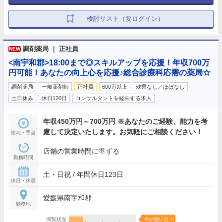
検討リスト（要ログイン）
調剤薬局 ｜ 正社員
NEW
<南宇和郡>18:00まで◎スキルアップを応援！年収700万
円可能！あなたの向上心を応援♪総合診療科応需の薬局☆
調剤薬局
一般薬剤師
正社員
600万以上
残業なし／ほぼなし
土日休み
休日120日
コンサルタントを経由する求人
年収450万円～700万円 ※あなたのご経験、能力を考
慮して決定いたします。お気軽にご相談ください！
給与・手当
店舗の営業時間に準ずる
勤務時間
土・日祝 / 年間休日123日
休日・休暇
愛媛県南宇和郡
勤務地
閲覧状況
今が狙い目！