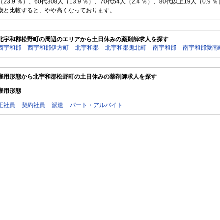
（23.9 ％）、60代308人（13.9 ％）、70代54人（2.4 ％）、80代以上19人（
歳と比較すると、やや高くなっております。
北宇和郡松野町の周辺のエリアから土日休みの薬剤師求人を探す
西宇和郡
西宇和郡伊方町
北宇和郡
北宇和郡鬼北町
南宇和郡
南宇和郡愛南
雇用形態から北宇和郡松野町の土日休みの薬剤師求人を探す
雇用形態
正社員
契約社員
派遣
パート・アルバイト