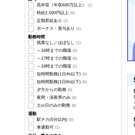
高年収（年収600万以上）
(
1
)
時給2,500円以上
(
0
)
定期昇給あり
(
1
)
ボーナス・賞与あり
(
1
)
勤務時間
残業なし／ほぼなし
(
1
)
～16時までの職場
(
0
)
～17時までの職場
(
0
)
～18時までの職場
(
1
)
短時間勤務(1日4h以下)
(
0
)
短時間勤務(1日6h以下)
(
0
)
夕方からの勤務
(
0
)
夜間・深夜帯のみ
(
0
)
土or日のみの勤務
(
0
)
通勤
駅チカ(5分以内)
(
0
)
車通勤可
(
1
)