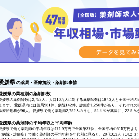
愛媛県
の薬局・医療施設・薬剤師事情
愛媛県の業種別の薬剤師数
愛媛県の薬剤師数は2,752人。人口10万人に対する薬剤師数は197.3人と全国平均の
えます。 愛媛県内には薬局581件、病院142件、診療所1,250件があり、それぞれの
診療所勤務が96人。愛媛県で働く薬剤師2,752人のうち、54.4 ％が薬局に、22.5 
愛媛県の薬剤師の平均年収と平均年齢
愛媛県で働く薬剤師の平均年収は471.9万円で全国第37位。全国平均の515万円よ
（病院・診療所）で働く薬剤師の平均年齢を年代別に見ると、20代313人（14.2 ％）、30代