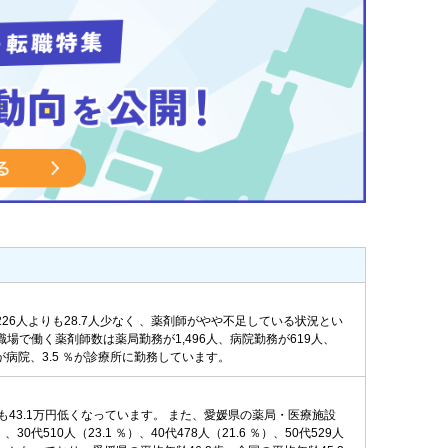
226人よりも28.7人少なく 、薬剤師がやや不足している状況とい
職場で働く薬剤師数は薬局勤務が1,496人、病院勤務が619人、
％が病院、3.5 ％が診療所に勤務しています。
りも43.1万円低くなっています。 また、愛媛県の薬局・医療施設
510人（23.1 ％）、40代478人（21.6 ％）、50代529人