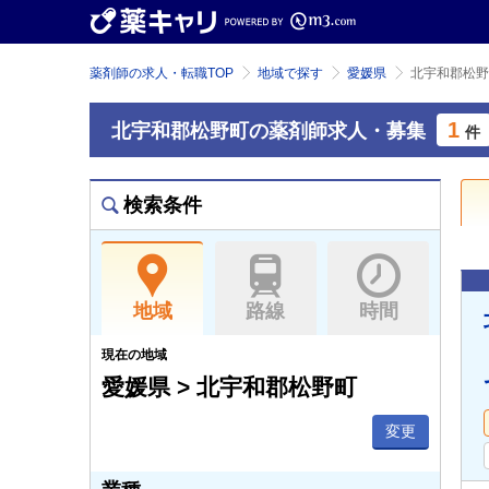
薬剤師の求人・転職TOP
地域で探す
愛媛県
北宇和郡松野
1
北宇和郡松野町の薬剤師求人・募集
件
検索条件
地域
路線
時間
現在の地域
愛媛県 > 北宇和郡松野町
変更