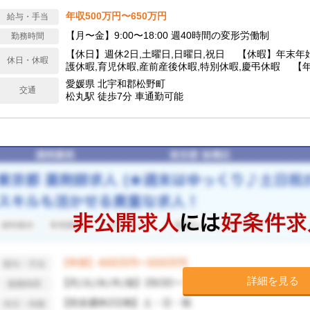
年収500万円〜650万円
給与・手当
【月〜金】9:00〜18:00 週40時間の変形労働制
勤務時間
【休日】週休2日,土曜日,日曜日,祝日 【休暇】年末年始
休日・休暇
護休暇,育児休暇,産前産後休暇,特別休暇,慶弔休暇 【年
愛媛県 北宇和郡松野町
交通
松丸駅 徒歩7分 車通勤可能
詳細を見る