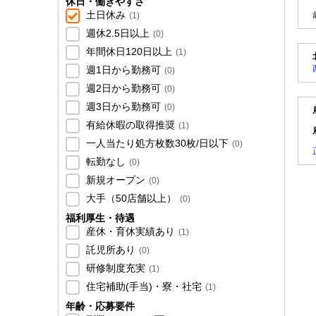
休日・働きやすさ
土日休み
(
1
)
週休2.5日以上
(
0
)
年間休日120日以上
(
1
)
週1日から勤務可
(
0
)
週2日から勤務可
(
0
)
週3日から勤務可
(
0
)
有給休暇の取得推奨
(
1
)
一人当たり処方枚数30枚/日以下
(
0
)
転勤なし
(
0
)
新規オープン
(
0
)
大手（50店舗以上）
(
0
)
福利厚生・待遇
産休・育休実績あり
(
1
)
託児所あり
(
0
)
研修制度充実
(
1
)
住宅補助(手当)・寮・社宅
(
1
)
年齢・応募要件