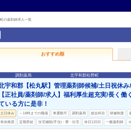
町の薬剤師求人一覧
おすすめ順
調剤薬局
北宇和郡松野町
北宇和郡【松丸駅】管理薬剤師候補/土日祝休み/
【正社員/薬剤師/求人】福利厚生超充実/長く
ている方に是非！
土日休み
～18時までの職場
車通勤可
調剤薬局
総合科目
研修制度
有休推奨
定期昇給
住宅補助(手当)・寮・社宅
休日120日
一般薬剤師