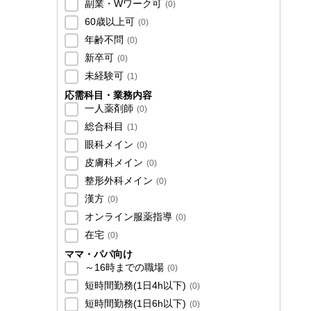
副業・Wワーク可
(
0
)
60歳以上可
(
0
)
年齢不問
(
0
)
新卒可
(
0
)
未経験可
(
1
)
応需科目・業務内容
一人薬剤師
(
0
)
総合科目
(
1
)
眼科メイン
(
0
)
皮膚科メイン
(
0
)
整形外科メイン
(
0
)
漢方
(
0
)
オンライン服薬指導
(
0
)
在宅
(
0
)
ママ・パパ向け
～16時までの職場
(
0
)
短時間勤務(1日4h以下)
(
0
)
短時間勤務(1日6h以下)
(
0
)