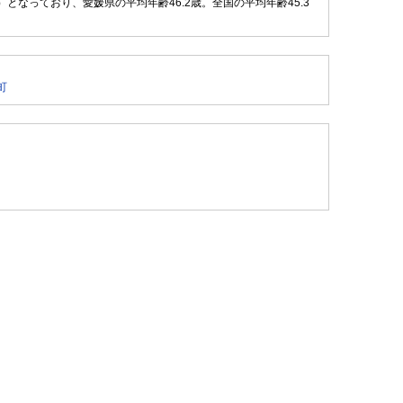
0.9 ％）となっており、愛媛県の平均年齢46.2歳。全国の平均年齢45.3
町