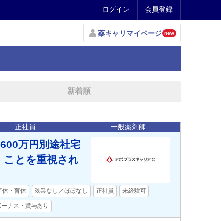
ログイン
会員登録
薬キャリマイページ
new
新着順
正社員
一般薬剤師
600万円別途社宅
働くことを重視され
産休・育休
残業なし／ほぼなし
正社員
未経験可
ボーナス・賞与あり