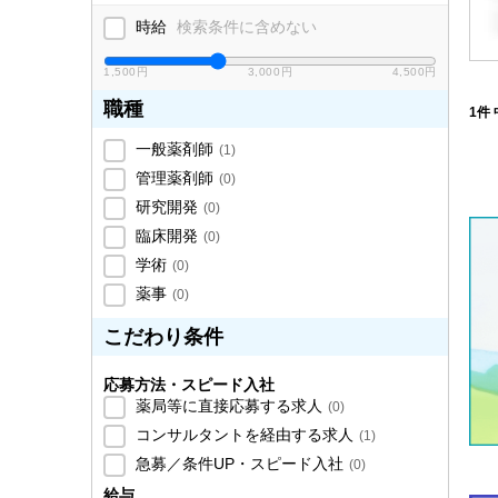
時給
検索条件に含めない
1,500円
3,000円
4,500円
職種
1件 
一般薬剤師
(
1
)
管理薬剤師
(
0
)
研究開発
(
0
)
臨床開発
(
0
)
学術
(
0
)
薬事
(
0
)
こだわり条件
応募方法・スピード入社
薬局等に直接応募する求人
(
0
)
コンサルタントを経由する求人
(
1
)
急募／条件UP・スピード入社
(
0
)
給与