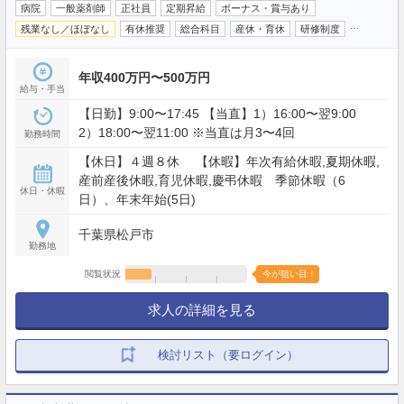
病院
一般薬剤師
正社員
定期昇給
ボーナス・賞与あり
…
残業なし／ほぼなし
有休推奨
総合科目
産休・育休
研修制度
年収400万円〜500万円
給与・手当
【日勤】9:00〜17:45 【当直】1）16:00〜翌9:00
2）18:00〜翌11:00 ※当直は月3〜4回
勤務時間
【休日】４週８休 【休暇】年次有給休暇,夏期休暇,
産前産後休暇,育児休暇,慶弔休暇 季節休暇（6
休日・休暇
日）、年末年始(5日)
千葉県松戸市
勤務地
閲覧状況
今が狙い目！
求人の詳細を見る
検討リスト（要ログイン）