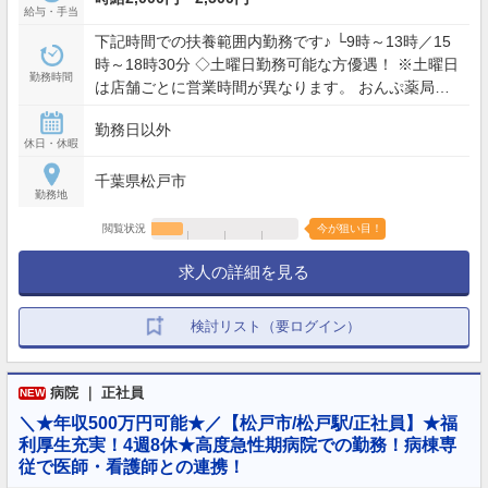
給与・手当
下記時間での扶養範囲内勤務です♪ └9時～13時／15
時～18時30分 ◇土曜日勤務可能な方優遇！ ※土曜日
勤務時間
は店舗ごとに営業時間が異なります。 おんぷ薬局（9
～17時）／のぎく野（9～13時）／こがさき（9～16
勤務日以外
時30分）／にし美野（9～13時30分）／にしふな（9
休日・休暇
～12時）
千葉県松戸市
勤務地
閲覧状況
今が狙い目！
求人の詳細を見る
検討リスト（要ログイン）
病院 ｜ 正社員
NEW
＼★年収500万円可能★／【松戸市/松戸駅/正社員】★福
利厚生充実！4週8休★高度急性期病院での勤務！病棟専
従で医師・看護師との連携！