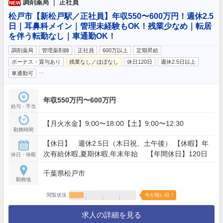
調剤薬局 ｜ 正社員
NEW
松戸市【新松戸駅／正社員】年収550〜600万円！週休2.5
日｜耳鼻科メイン｜管理未経験もOK！残業少なめ｜転居
を伴う転勤なし｜車通勤OK！
調剤薬局
管理薬剤師
正社員
600万以上
定期昇給
ボーナス・賞与あり
残業なし／ほぼなし
休日120日
週休2.5日以上
…
車通勤可
年収550万円〜600万円
給与・手当
【月火水金】9:00〜18:00【土】9:00〜12:30
勤務時間
【休日】 週休2.5日（木日祝、土午後） 【休暇】年
次有給休暇,夏期休暇,年末年始 【年間休日】120日
休日・休暇
千葉県松戸市
勤務地
閲覧状況
今が狙い目！
求人の詳細を見る