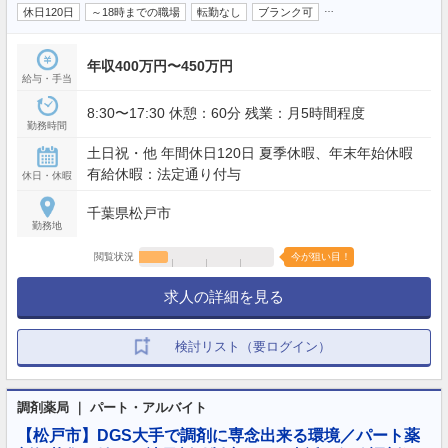
…
休日120日
～18時までの職場
転勤なし
ブランク可
年収400万円〜450万円
給与・手当
8:30〜17:30 休憩：60分 残業：月5時間程度
勤務時間
土日祝・他 年間休日120日 夏季休暇、年末年始休暇
有給休暇：法定通り付与
休日・休暇
千葉県松戸市
勤務地
閲覧状況
今が狙い目！
求人の詳細を見る
検討リスト（要ログイン）
調剤薬局 ｜ パート・アルバイト
【松戸市】DGS大手で調剤に専念出来る環境／パート薬