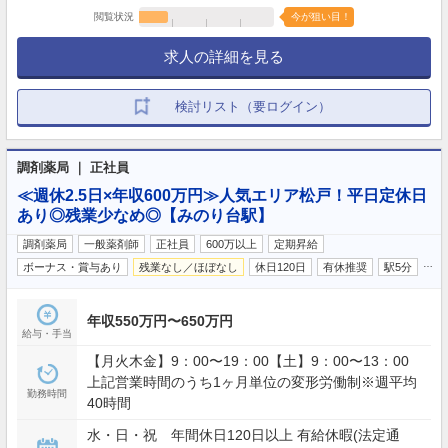
閲覧状況
今が狙い目！
求人の詳細を見る
検討リスト（要ログイン）
調剤薬局 ｜ 正社員
≪週休2.5日×年収600万円≫人気エリア松戸！平日定休日
あり◎残業少なめ◎【みのり台駅】
調剤薬局
一般薬剤師
正社員
600万以上
定期昇給
…
ボーナス・賞与あり
残業なし／ほぼなし
休日120日
有休推奨
駅5分
年収550万円〜650万円
給与・手当
【月火木金】9：00〜19：00【土】9：00〜13：00
上記営業時間のうち1ヶ月単位の変形労働制※週平均
勤務時間
40時間
水・日・祝 年間休日120日以上 有給休暇(法定通