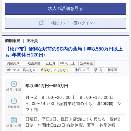
求人の詳細を見る
検討リスト（要ログイン）
調剤薬局 ｜ 正社員
【松戸市】便利な駅前のSC内の薬局！年収550万円以上
も♪年間休日120日♪
調剤薬局
一般薬剤師
正社員
600万以上
定期昇給
…
ボーナス・賞与あり
残業なし／ほぼなし
休日120日
駅5分
新卒可
年収450万円〜650万円
給与・手当
月〜金 9：00〜20：00 土 9：00〜18：00 日
9：00〜14：00 上記営業時間のうち、週40時間 シ
勤務時間
フト制
日曜日、平日1日、祝日※店舗により異なる 週休2
日制 年間休日120日 有給休暇、夏季・冬季休暇
休日・休暇