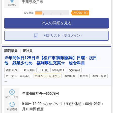
千葉県松戸市
勤務地
閲覧状況
今が狙い目！
求人の詳細を見る
検討リスト（要ログイン）
調剤薬局 ｜ 正社員
※年間休日125日※【松戸市/調剤薬局】日曜・祝日・
他 残業少なめ 福利厚生充実☆ 総合科目
調剤薬局
一般薬剤師
正社員
600万以上
定期昇給
ボーナス・賞与あり
残業なし／ほぼなし
有休推奨
新卒可
産休・育休
…
年収400万円〜500万円
給与・手当
9:00〜19:00のなかでシフト勤務 休憩：60分 残業：
月10時間程度
勤務時間