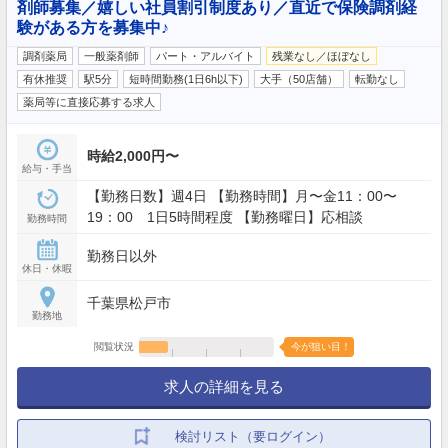
剤師募集／嬉しい社員割引制度あり／直近で保険調剤経
験がある方を募集中♪
調剤薬局
一般薬剤師
パート・アルバイト
残業なし／ほぼなし
有休推奨
駅5分
短時間勤務(1日6h以下)
大手（50店舗）
転勤なし
薬局等に直接応募する求人
時給2,000円〜
給与・手当
【勤務日数】週4日 【勤務時間】月〜金11：00〜
19：00 1日5時間程度 【勤務曜日】応相談
勤務時間
勤務日以外
休日・休暇
千葉県松戸市
勤務地
閲覧状況
今が狙い目！
求人の詳細を見る
検討リスト（要ログイン）