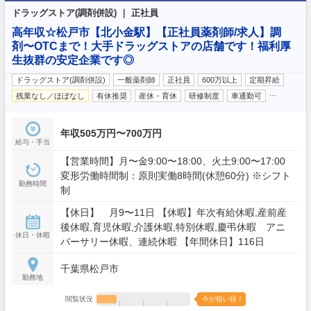
ドラッグストア(調剤併設) ｜ 正社員
高年収☆松戸市【北小金駅】【正社員薬剤師/求人】調
剤〜OTCまで！大手ドラッグストアの店舗です！福利厚
生抜群の安定企業です◎
ドラッグストア(調剤併設)
一般薬剤師
正社員
600万以上
定期昇給
…
残業なし／ほぼなし
有休推奨
産休・育休
研修制度
車通勤可
年収505万円〜700万円
給与・手当
【営業時間】月〜金9:00〜18:00、火土9:00〜17:00
変形労働時間制：原則実働8時間(休憩60分) ※シフト
勤務時間
制
【休日】 月9〜11日 【休暇】年次有給休暇,産前産
後休暇,育児休暇,介護休暇,特別休暇,慶弔休暇 アニ
休日・休暇
バーサリー休暇、連続休暇 【年間休日】116日
千葉県松戸市
勤務地
閲覧状況
今が狙い目！