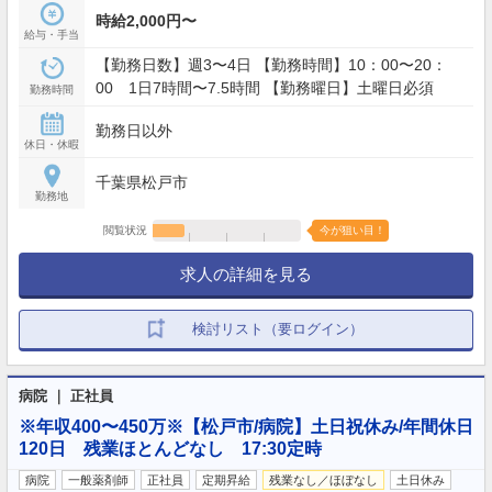
時給2,000円〜
給与・手当
【勤務日数】週3〜4日 【勤務時間】10：00〜20：
00 1日7時間〜7.5時間 【勤務曜日】土曜日必須
勤務時間
勤務日以外
休日・休暇
千葉県松戸市
勤務地
閲覧状況
今が狙い目！
求人の詳細を見る
検討リスト（要ログイン）
病院 ｜ 正社員
※年収400〜450万※【松戸市/病院】土日祝休み/年間休日
120日 残業ほとんどなし 17:30定時
病院
一般薬剤師
正社員
定期昇給
残業なし／ほぼなし
土日休み