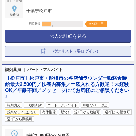
休日・休暇
千葉県松戸市
勤務地
閲覧状況
今が狙い目！
求人の詳細を見る
検討リスト（要ログイン）
調剤薬局 ｜ パート・アルバイト
【松戸市】松戸市・船橋市の各店舗ラウンダー勤務★時
給最大2,500円／扶養内募集／土曜入れる方歓迎！未経験
OK／年齢不問／メッセージにてお気軽にご相談ください
♪
調剤薬局
一般薬剤師
パート・アルバイト
時給2,500円以上
残業なし／ほぼなし
有休推奨
駅5分
週1日から勤務可
週2日から勤務可
…
週3日から勤務可
時給2,000円〜2,500円