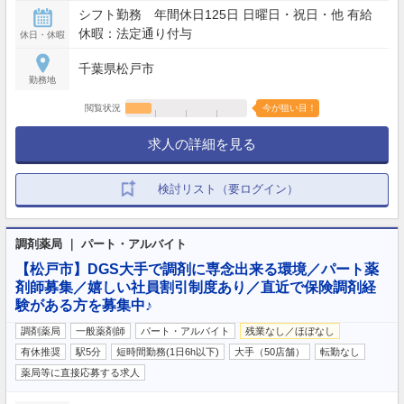
シフト勤務 年間休日125日 日曜日・祝日・他 有給
休暇：法定通り付与
休日・休暇
千葉県松戸市
勤務地
閲覧状況
今が狙い目！
求人の詳細を見る
検討リスト（要ログイン）
調剤薬局 ｜ パート・アルバイト
【松戸市】DGS大手で調剤に専念出来る環境／パート薬
剤師募集／嬉しい社員割引制度あり／直近で保険調剤経
験がある方を募集中♪
調剤薬局
一般薬剤師
パート・アルバイト
残業なし／ほぼなし
有休推奨
駅5分
短時間勤務(1日6h以下)
大手（50店舗）
転勤なし
薬局等に直接応募する求人