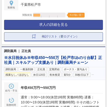
千葉県松戸市
勤務地
閲覧状況
今が狙い目！
求人の詳細を見る
検討リスト（要ログイン）
調剤薬局 ｜ 正社員
※水日祝休み※年収450〜550万【松戸市/みのり台駅】正
社員｜スキルアップ支援あり｜調剤薬局チェーン
調剤薬局
一般薬剤師
正社員
定期昇給
ボーナス・賞与あり
…
残業なし／ほぼなし
休日120日
有休推奨
駅5分
30枚/日以下
年収450万円〜550万円
給与・手当
通常：9:00〜18:00(休憩1時間 実働8時間) 遅番：
10:00〜19:00(休憩1時間 実働8時間) ※その他シフト
勤務時間