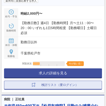
薬局等に直接応募する求人
時給2,000円〜
給与・手当
【勤務日数】週4日 【勤務時間】月〜土11：00〜
20：00 いずれも1日5時間程度 【勤務曜日】土曜日
勤務時間
必須
勤務日以外
休日・休暇
千葉県松戸市
勤務地
閲覧状況
今が狙い目！
求人の詳細を見る
検討リスト（要ログイン）
病院 ｜ 正社員
※年収450〜600万※【松戸市/病院】日勤のみ/残業少な