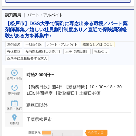
調剤薬局 ｜ パート・アルバイト
【松戸市】DGS大手で調剤に専念出来る環境／パート薬
剤師募集／嬉しい社員割引制度あり／直近で保険調剤経
験がある方を募集中♪
調剤薬局
一般薬剤師
パート・アルバイト
残業なし／ほぼなし
有休推奨
短時間勤務(1日6h以下)
大手（50店舗）
転勤なし
薬局等に直接応募する求人
時給2,000円〜
給与・手当
【勤務日数】週4日 【勤務時間】10：00〜18：30
1日5時間程度 【勤務曜日】土曜日必須
勤務時間
勤務日以外
休日・休暇
千葉県松戸市
勤務地
閲覧状況
今が狙い目！