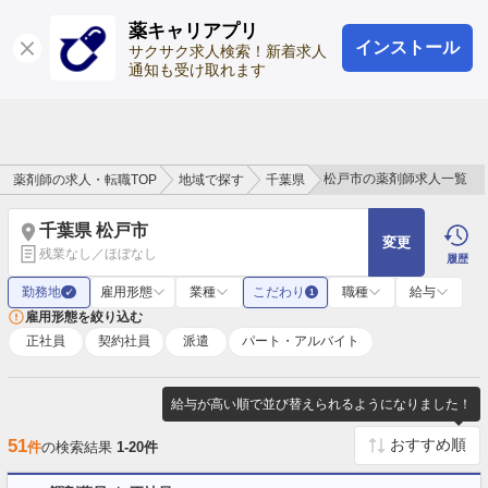
薬キャリアプリ
インストール
ログイン
会員登録
サクサク求人検索！新着求人
通知も受け取れます
松戸市の薬剤師求人一覧
薬剤師の求人・転職TOP
地域で探す
千葉県
千葉県 松戸市
変更
残業なし／ほぼなし
履歴
勤務地
雇用形態
業種
こだわり
職種
給与
✓
1
雇用形態を絞り込む
正社員
契約社員
派遣
パート・アルバイト
給与が高い順で並び替えられるようになりました！
51
件
の検索結果
1-20件