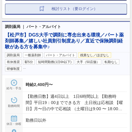
検討リスト（要ログイン）
調剤薬局 ｜ パート・アルバイト
【松戸市】DGS大手で調剤に専念出来る環境／パート薬
剤師募集／嬉しい社員割引制度あり／直近で保険調剤経
験がある方を募集中♪
調剤薬局
一般薬剤師
パート・アルバイト
残業なし／ほぼなし
有休推奨
駅5分
短時間勤務(1日6h以下)
大手（50店舗）
転勤なし
…
研修制度
時給2,400円〜
給与・手当
【勤務日数】週4日以上 1日6時間以上 【勤務時
間】平日19：00までできる方 土日祝は応相談 【曜
勤務時間
日】月〜日の中で応相談 （土曜日は9:00 〜 18:00、
日祝は10:00 〜 17:00）
勤務日以外
休日・休暇