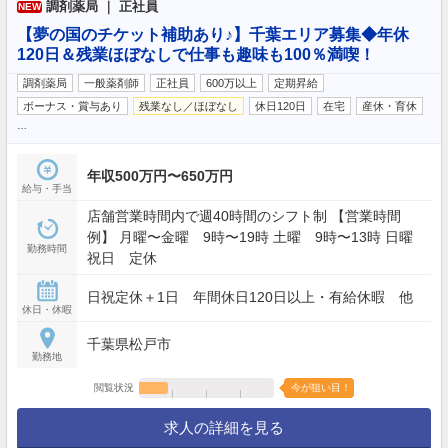
調剤薬局 ｜ 正社員
NEW
【夢の国のチケット補助あり♪】千葉エリア募集◆年休
120日＆残業ほぼなしで仕事も趣味も100％満喫！
調剤薬局
一般薬剤師
正社員
600万以上
定期昇給
ボーナス・賞与あり
残業なし／ほぼなし
休日120日
在宅
産休・育休
…
年収500万円〜650万円
給与・手当
店舗営業時間内で週40時間のシフト制 【営業時間
例】 月曜〜金曜 9時〜19時 土曜 9時〜13時 日曜
勤務時間
祝日 定休
日祝定休＋1日 年間休日120日以上・有給休暇 他
休日・休暇
千葉県松戸市
勤務地
閲覧状況
今が狙い目！
求人の詳細を見る