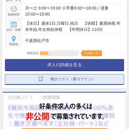
給与・手当
月〜土 9:00〜19:00 ※早番9:00〜18:00／遅番
10:00〜19:00
勤務時間
【休日】週休2日,日曜日,祝日 【休暇】夏期休暇,年
末年始,年次有給休暇 【年間休日】110日
休日・休暇
千葉県松戸市
勤務地
閲覧状況
今が狙い目！
求人の詳細を見る
検討リスト（要ログイン）