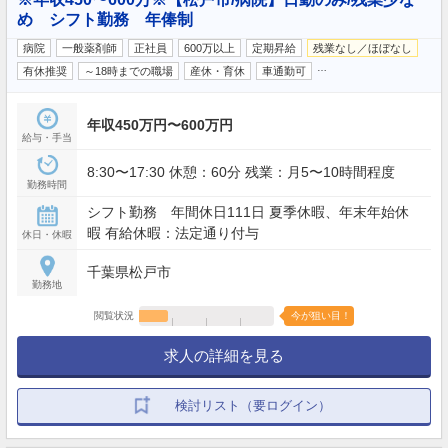
め シフト勤務 年俸制
病院
一般薬剤師
正社員
600万以上
定期昇給
残業なし／ほぼなし
…
有休推奨
～18時までの職場
産休・育休
車通勤可
年収450万円〜600万円
給与・手当
8:30〜17:30 休憩：60分 残業：月5〜10時間程度
勤務時間
シフト勤務 年間休日111日 夏季休暇、年末年始休
暇 有給休暇：法定通り付与
休日・休暇
千葉県松戸市
勤務地
閲覧状況
今が狙い目！
求人の詳細を見る
検討リスト（要ログイン）