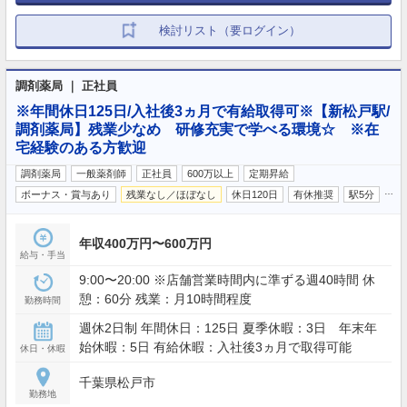
検討リスト（要ログイン）
調剤薬局 ｜ 正社員
※年間休日125日/入社後3ヵ月で有給取得可※【新松戸駅/
調剤薬局】残業少なめ 研修充実で学べる環境☆ ※在
宅経験のある方歓迎
調剤薬局
一般薬剤師
正社員
600万以上
定期昇給
…
ボーナス・賞与あり
残業なし／ほぼなし
休日120日
有休推奨
駅5分
年収400万円〜600万円
給与・手当
9:00〜20:00 ※店舗営業時間内に準ずる週40時間 休
憩：60分 残業：月10時間程度
勤務時間
週休2日制 年間休日：125日 夏季休暇：3日 年末年
始休暇：5日 有給休暇：入社後3ヵ月で取得可能
休日・休暇
千葉県松戸市
勤務地