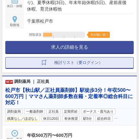
り)、夏季休暇(3日)、年末年始休暇(5日)、産前産後
休日・休暇
休暇、育児休暇他
千葉県松戸市
勤務地
閲覧状況
今が狙い目！
求人の詳細を見る
検討リスト（要ログイン）
調剤薬局 ｜ 正社員
NEW
松戸市【秋山駅／正社員薬剤師】駅徒歩3分！年収500〜
600万円｜ママさん薬剤師多数在籍・定着率◎総合科目に
対応！
調剤薬局
一般薬剤師
正社員
定期昇給
ボーナス・賞与あり
…
残業なし／ほぼなし
休日120日
有休推奨
駅5分
総合科目
年収500万円〜600万円