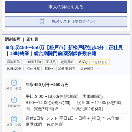
求人の詳細を見る
検討リスト（要ログイン）
調剤薬局 ｜ 正社員
※年収450〜550万【松戸市】新松戸駅徒歩4分｜正社員
｜18時終業｜総合病院門前|薬剤師多数在籍
調剤薬局
一般薬剤師
正社員
定期昇給
残業なし／ほぼなし
…
休日120日
有休推奨
駅5分
30枚/日以下
総合科目
年収450万円〜550万円
給与・手当
平日 9:00〜18:00(休憩1時間、実働8時間) 土
9:00〜14:00(実働5時間) 祝 9:00〜17:00(休憩1時
勤務時間
間、実働7時間)※ ※薬剤師2名体制
週休2日制 シフト 平日1日＋日曜＋(祝日) 年末年始、
夏季休暇、有給休暇
休日・休暇