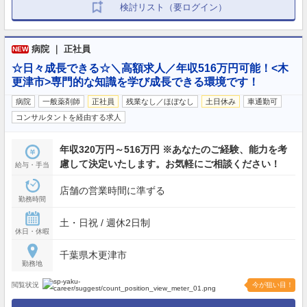
検討リスト（要ログイン）
病院 ｜ 正社員
NEW
☆日々成長できる☆＼高額求人／年収516万円可能！<木
更津市>専門的な知識を学び成長できる環境です！
病院
一般薬剤師
正社員
残業なし／ほぼなし
土日休み
車通勤可
コンサルタントを経由する求人
年収320万円～516万円 ※あなたのご経験、能力を考
慮して決定いたします。お気軽にご相談ください！
給与・手当
店舗の営業時間に準ずる
勤務時間
土・日祝 / 週休2日制
休日・休暇
千葉県木更津市
勤務地
閲覧状況
今が狙い目！