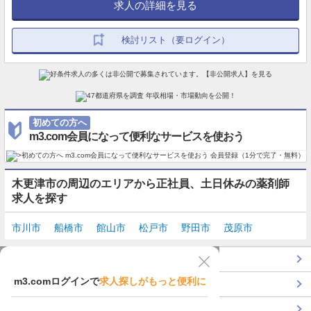
求人の詳細を見る
検討リスト（要ログイン）
初めての方へ
m3.com会員になって便利なサービスを使おう
木更津市の周辺のエリアから正社員、土日休みの薬剤師
求人を探す
市川市
船橋市
館山市
松戸市
野田市
茂原市
TOP
m3.comログインで
求人探しがもっと便利に
最近チェックした求人一覧
薬剤師の転職成功ガイド