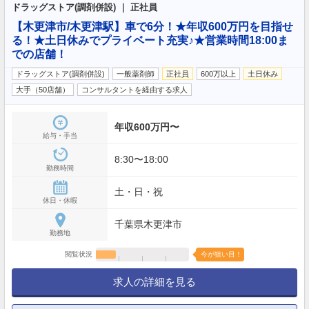
ドラッグストア(調剤併設) ｜ 正社員
【木更津市/木更津駅】車で6分！★年収600万円を目指せ
る！★土日休みでプライベート充実♪★営業時間18:00ま
での店舗！
ドラッグストア(調剤併設)
一般薬剤師
正社員
600万以上
土日休み
大手（50店舗）
コンサルタントを経由する求人
年収600万円〜
給与・手当
8:30〜18:00
勤務時間
土・日・祝
休日・休暇
千葉県木更津市
勤務地
閲覧状況
今が狙い目！
求人の詳細を見る