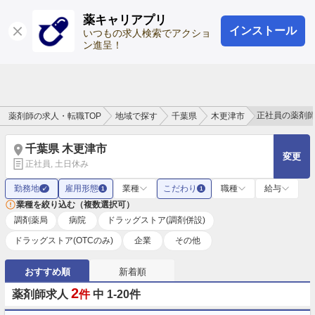
薬キャリアプリ
インストール
ログイン
会員登録
いつもの求人検索でアクショ
ン進呈！
正社員の薬剤
薬剤師の求人・転職TOP
地域で探す
千葉県
木更津市
千葉県 木更津市
変更
正社員, 土日休み
勤務地
雇用形態
業種
こだわり
職種
給与
✓
1
1
業種を絞り込む（複数選択可）
調剤薬局
病院
ドラッグストア(調剤併設)
ドラッグストア(OTCのみ)
企業
その他
おすすめ順
新着順
2
薬剤師求人
件
中 1-20件