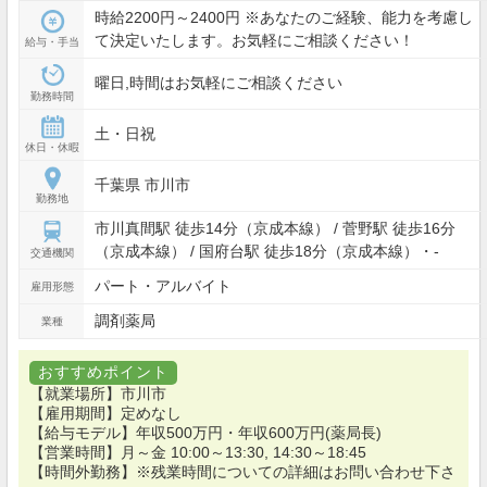
時給2200円～2400円 ※あなたのご経験、能力を考慮し
て決定いたします。お気軽にご相談ください！
給与・手当
曜日,時間はお気軽にご相談ください
勤務時間
土・日祝
休日・休暇
千葉県 市川市
勤務地
市川真間駅 徒歩14分（京成本線） / 菅野駅 徒歩16分
（京成本線） / 国府台駅 徒歩18分（京成本線）・-
交通機関
パート・アルバイト
雇用形態
調剤薬局
業種
おすすめポイント
【就業場所】市川市
【雇用期間】定めなし
【給与モデル】年収500万円・年収600万円(薬局長)
【営業時間】月～金 10:00～13:30, 14:30～18:45
【時間外勤務】※残業時間についての詳細はお問い合わせ下さ