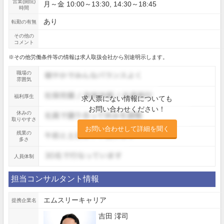
営業(開院)
月～金 10:00～13:30, 14:30～18:45
時間
あり
転勤の有無
その他の
コメント
※その他労働条件等の情報は求人取扱会社から別途明示します。
職場の
雰囲気
福利厚生
求人票にない情報についても
お問い合わせください！
休みの
取りやすさ
お問い合わせして詳細を聞く
残業の
多さ
人員体制
担当コンサルタント情報
エムスリーキャリア
提携企業名
吉田 澪司