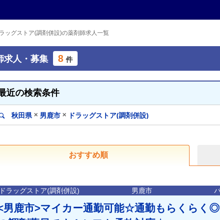
ラッグストア(調剤併設)の薬剤師求人一覧
8
師求人・募集
件
最近の検索条件
×
×
秋田県
男鹿市
ドラッグストア(調剤併設)
おすすめ順
ドラッグストア(調剤併設)
男鹿市
<男鹿市>マイカー通勤可能☆通勤もらくらく