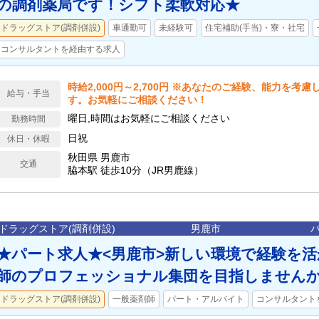
の調剤薬局です！シフト柔軟対応★
ドラッグストア(調剤併設)
車通勤可
未経験可
住宅補助(手当)・寮・社宅
コンサルタントを経由する求人
時給2,000円～2,700円 ※あなたのご経験、能力を考
給与・手当
す。お気軽にご相談ください！
曜日,時間はお気軽にご相談ください
勤務時間
日祝
休日・休暇
秋田県 男鹿市
交通
脇本駅 徒歩10分（JR男鹿線）
ドラッグストア(調剤併設)
男鹿市
★パート求人★<男鹿市>新しい環境で経験を
師のプロフェッショナル集団を目指しません
ドラッグストア(調剤併設)
一般薬剤師
パート・アルバイト
コンサルタント