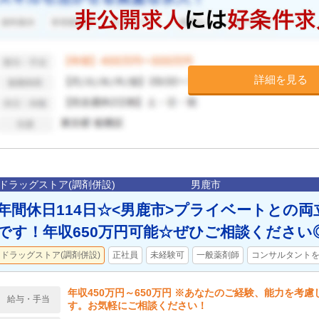
詳細を見る
ドラッグストア(調剤併設)
男鹿市
年間休日114日☆<男鹿市>プライベートとの
です！年収650万円可能☆ぜひご相談ください
ドラッグストア(調剤併設)
正社員
未経験可
一般薬剤師
コンサルタント
年収450万円～650万円 ※あなたのご経験、能力を考
給与・手当
す。お気軽にご相談ください！