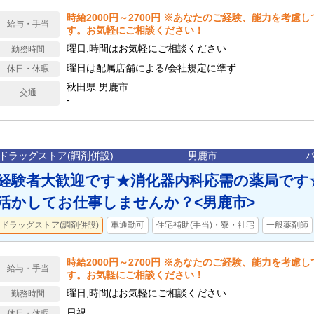
時給2000円～2700円 ※あなたのご経験、能力を考慮
給与・手当
す。お気軽にご相談ください！
曜日,時間はお気軽にご相談ください
勤務時間
曜日は配属店舗による/会社規定に準ず
休日・休暇
秋田県 男鹿市
交通
-
ドラッグストア(調剤併設)
男鹿市
経験者大歓迎です★消化器内科応需の薬局です
活かしてお仕事しませんか？<男鹿市>
ドラッグストア(調剤併設)
車通勤可
住宅補助(手当)・寮・社宅
一般薬剤師
時給2000円～2700円 ※あなたのご経験、能力を考慮
給与・手当
す。お気軽にご相談ください！
曜日,時間はお気軽にご相談ください
勤務時間
日祝
休日・休暇