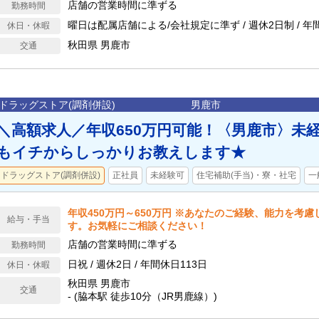
店舗の営業時間に準ずる
勤務時間
曜日は配属店舗による/会社規定に準ず / 週休2日制 / 年
休日・休暇
秋田県 男鹿市
交通
ドラッグストア(調剤併設)
男鹿市
＼高額求人／年収650万円可能！〈男鹿市〉未経
もイチからしっかりお教えします★
ドラッグストア(調剤併設)
正社員
未経験可
住宅補助(手当)・寮・社宅
一
年収450万円～650万円 ※あなたのご経験、能力を考
給与・手当
す。お気軽にご相談ください！
店舗の営業時間に準ずる
勤務時間
日祝 / 週休2日 / 年間休日113日
休日・休暇
秋田県 男鹿市
交通
- (脇本駅 徒歩10分（JR男鹿線）)