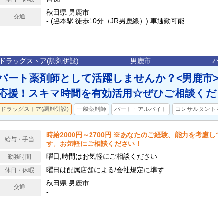
秋田県 男鹿市
交通
- (脇本駅 徒歩10分（JR男鹿線）) 車通勤可能
ドラッグストア(調剤併設)
男鹿市
パート薬剤師として活躍しませんか？<男鹿市
応援！スキマ時間を有効活用☆ぜひご相談くだ
ドラッグストア(調剤併設)
一般薬剤師
パート・アルバイト
コンサルタント
時給2000円～2700円 ※あなたのご経験、能力を考慮
給与・手当
す。お気軽にご相談ください！
曜日,時間はお気軽にご相談ください
勤務時間
曜日は配属店舗による/会社規定に準ず
休日・休暇
秋田県 男鹿市
交通
-