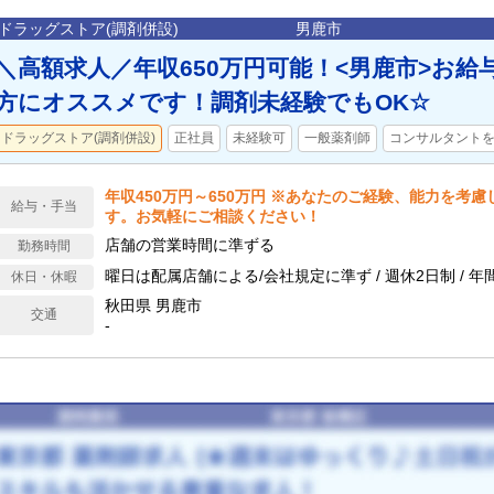
ドラッグストア(調剤併設)
男鹿市
＼高額求人／年収650万円可能！<男鹿市>お給
方にオススメです！調剤未経験でもOK☆
ドラッグストア(調剤併設)
正社員
未経験可
一般薬剤師
コンサルタント
年収450万円～650万円 ※あなたのご経験、能力を考
給与・手当
す。お気軽にご相談ください！
店舗の営業時間に準ずる
勤務時間
曜日は配属店舗による/会社規定に準ず / 週休2日制 / 年
休日・休暇
秋田県 男鹿市
交通
-