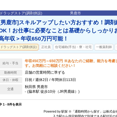
ドラッグストア(調剤併設)
男鹿市
[男鹿市]スキルアップしたい方おすすめ！調剤
OK！お仕事に必要なことは基礎からしっかり
高年収＞年収650万円可能！
ドラッグストア(調剤併設)
正社員
住宅補助(手当)・寮・社宅
一般薬剤師
年収450万円～650万円 ※あなたのご経験、能力を考
給与・手当
す。お気軽にご相談ください！
店舗の営業時間に準ずる
勤務時間
日祝 / 週休2日 / 年間休日113日
休日・休暇
秋田県 男鹿市
交通
- (脇本駅 徒歩10分（JR男鹿線）)
中 1 - 8件を表示
Powered by 駅探 ※「通勤時間から探す」は株
入力駅から指定時間内で到達できる駅付近の