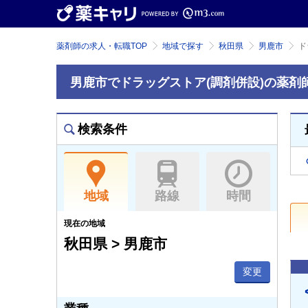
薬剤師の求人・転職TOP
地域で探す
秋田県
男鹿市
ド
男鹿市でドラッグストア(調剤併設)の薬剤
検索条件
地域
路線
時間
現在の地域
秋田県 > 男鹿市
変更