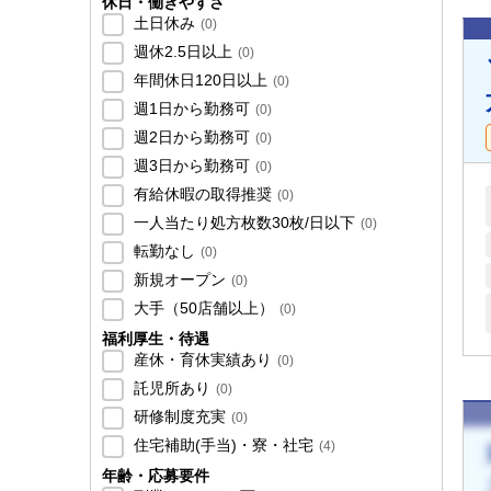
休日・働きやすさ
土日休み
(
0
)
週休2.5日以上
(
0
)
年間休日120日以上
(
0
)
週1日から勤務可
(
0
)
週2日から勤務可
(
0
)
週3日から勤務可
(
0
)
有給休暇の取得推奨
(
0
)
一人当たり処方枚数30枚/日以下
(
0
)
転勤なし
(
0
)
新規オープン
(
0
)
大手（50店舗以上）
(
0
)
福利厚生・待遇
産休・育休実績あり
(
0
)
託児所あり
(
0
)
研修制度充実
(
0
)
住宅補助(手当)・寮・社宅
(
4
)
年齢・応募要件