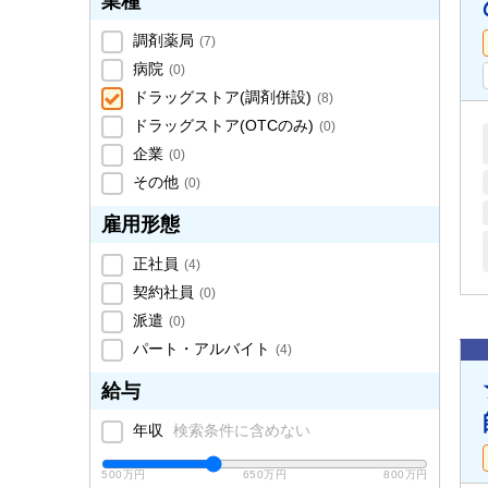
業種
調剤薬局
(
7
)
病院
(
0
)
ドラッグストア(調剤併設)
(
8
)
ドラッグストア(OTCのみ)
(
0
)
企業
(
0
)
その他
(
0
)
雇用形態
正社員
(
4
)
契約社員
(
0
)
派遣
(
0
)
パート・アルバイト
(
4
)
給与
年収
検索条件に含めない
500万円
650万円
800万円