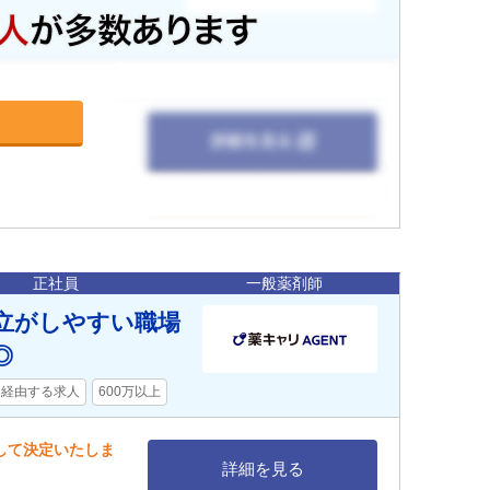
正社員
一般薬剤師
両立がしやすい職場
◎
を経由する求人
600万以上
慮して決定いたしま
詳細を見る