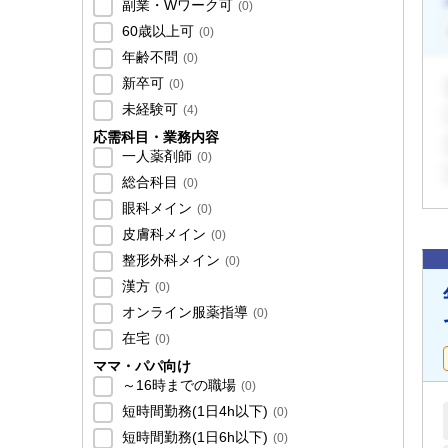
副業・Wワーク可
(
0
)
60歳以上可
(
0
)
年齢不問
(
0
)
新卒可
(
0
)
未経験可
(
4
)
応需科目・業務内容
一人薬剤師
(
0
)
総合科目
(
0
)
眼科メイン
(
0
)
皮膚科メイン
(
0
)
整形外科メイン
(
0
)
漢方
(
0
)
オンライン服薬指導
(
0
)
在宅
(
0
)
ママ・パパ向け
～16時までの職場
(
0
)
短時間勤務(1日4h以下)
(
0
)
短時間勤務(1日6h以下)
(
0
)