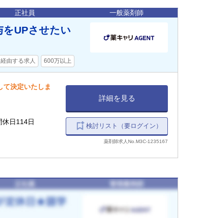
正社員
一般薬剤師
与をUPさせたい
を経由する求人
600万以上
慮して決定いたしま
詳細を見る
間休日114日
検討リスト（要ログイン）
薬剤師求人No.M3C-1235167