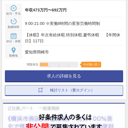
年収473万円〜692万円
給与・手当
9:00-21:00 ※実働8時間の変形労働時間制
勤務時間
【休暇】年次有給休暇,特別休暇,慶弔休暇 【年間休
日】117日
休日・休暇
愛知県岡崎市
勤務地
閲覧状況
今が狙い目！
求人の詳細を見る
検討リスト（要ログイン）