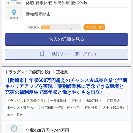
休暇 夏季休暇 育児休暇 慶弔休暇
休日・休暇
愛知県岡崎市
勤務地
閲覧状況
今が狙い目！
求人の詳細を見る
検討リスト（要ログイン）
ドラッグストア(調剤併設) ｜ 正社員
【岡崎市】年収600万円超えのチャンス★成長企業で早期
キャリアアップを実現！薬剤師業務に専念できる環境と
充実の福利厚生で高年収と働きやすさを両立♪
ドラッグストア(調剤併設)
一般薬剤師
正社員
600万以上
定期昇給
ボーナス・賞与あり
住宅補助(手当)・寮・社宅
有休推奨
大手（50店舗）
…
産休・育休
年収428万円〜744万円