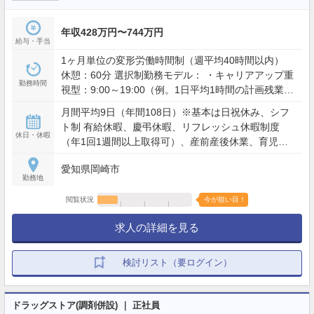
年収428万円〜744万円
給与・手当
1ヶ月単位の変形労働時間制（週平均40時間以内）
休憩：60分 選択制勤務モデル： ・キャリアアップ重
勤務時間
視型：9:00～19:00（例。1日平均1時間の計画残業を
含む） ・ワークライフバランス型：9:00～19:00の間
月間平均9日（年間108日）※基本は日祝休み、シフ
で実働8時間（残業想定少） ※夜間・土日含むシフト
ト制 有給休暇、慶弔休暇、リフレッシュ休暇制度
勤務あり（配属店舗の営業時間による）
休日・休暇
（年1回1週間以上取得可）、産前産後休業、育児休
業、介護休業、看護休暇、引越休暇、裁判員休暇 等
愛知県岡崎市
勤務地
閲覧状況
今が狙い目！
求人の詳細を見る
検討リスト（要ログイン）
ドラッグストア(調剤併設) ｜ 正社員