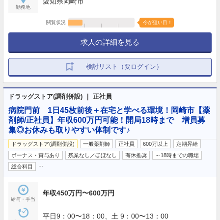
愛知県岡崎市
勤務地
閲覧状況
今が狙い目！
求人の詳細を見る
検討リスト（要ログイン）
ドラッグストア(調剤併設) ｜ 正社員
病院門前 1日45枚前後＋在宅と学べる環境！岡崎市【薬
剤師/正社員】年収600万円可能！開局18時まで 増員募
集◎お休みも取りやすい体制です♪
ドラッグストア(調剤併設)
一般薬剤師
正社員
600万以上
定期昇給
ボーナス・賞与あり
残業なし／ほぼなし
有休推奨
～18時までの職場
…
総合科目
年収450万円〜600万円
給与・手当
平日9：00〜18：00、土 9：00〜13：00