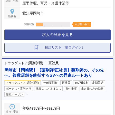
休日・休暇
慶弔休暇、育児・介護休業等
愛知県岡崎市
勤務地
閲覧状況
今が狙い目！
求人の詳細を見る
検討リスト（要ログイン）
ドラッグストア(調剤併設) ｜ 正社員
岡崎市【岡崎駅】【薬剤師/正社員】薬剤師の、その先
へ。複数店舗を統括するSVへの昇進ルートあり
ドラッグストア(調剤併設)
一般薬剤師
正社員
600万以上
定期昇給
ボーナス・賞与あり
残業なし／ほぼなし
有休推奨
土or日のみの勤務
…
新規オープン
年収473万円〜692万円
給与・手当