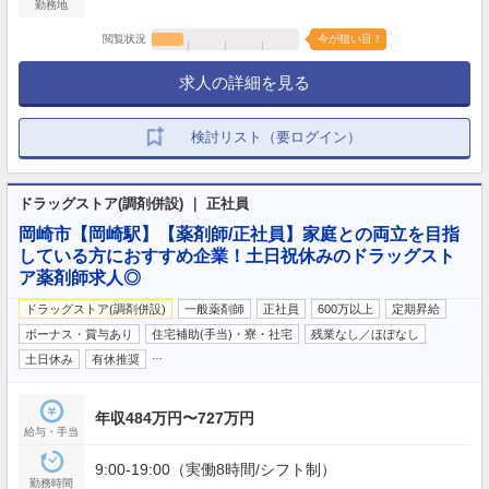
勤務地
閲覧状況
今が狙い目！
求人の詳細を見る
検討リスト（要ログイン）
ドラッグストア(調剤併設) ｜ 正社員
岡崎市【岡崎駅】【薬剤師/正社員】家庭との両立を目指
している方におすすめ企業！土日祝休みのドラッグスト
ア薬剤師求人◎
ドラッグストア(調剤併設)
一般薬剤師
正社員
600万以上
定期昇給
ボーナス・賞与あり
住宅補助(手当)・寮・社宅
残業なし／ほぼなし
…
土日休み
有休推奨
年収484万円〜727万円
給与・手当
9:00-19:00（実働8時間/シフト制）
勤務時間