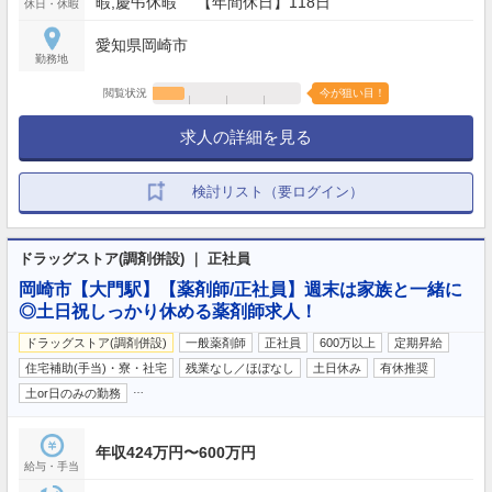
暇,慶弔休暇 【年間休日】118日
休日・休暇
愛知県岡崎市
勤務地
閲覧状況
今が狙い目！
求人の詳細を見る
検討リスト（要ログイン）
ドラッグストア(調剤併設) ｜ 正社員
岡崎市【大門駅】【薬剤師/正社員】週末は家族と一緒に
◎土日祝しっかり休める薬剤師求人！
ドラッグストア(調剤併設)
一般薬剤師
正社員
600万以上
定期昇給
住宅補助(手当)・寮・社宅
残業なし／ほぼなし
土日休み
有休推奨
…
土or日のみの勤務
年収424万円〜600万円
給与・手当