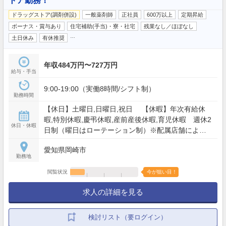
トア勤務！
ドラッグストア(調剤併設)
一般薬剤師
正社員
600万以上
定期昇給
ボーナス・賞与あり
住宅補助(手当)・寮・社宅
残業なし／ほぼなし
…
土日休み
有休推奨
年収484万円〜727万円
給与・手当
9:00-19:00（実働8時間/シフト制）
勤務時間
【休日】土曜日,日曜日,祝日 【休暇】年次有給休
暇,特別休暇,慶弔休暇,産前産後休暇,育児休暇 週休2
休日・休暇
日制（曜日はローテーション制）※配属店舗により
異なる。 【年間休日】119日
愛知県岡崎市
勤務地
閲覧状況
今が狙い目！
求人の詳細を見る
検討リスト（要ログイン）