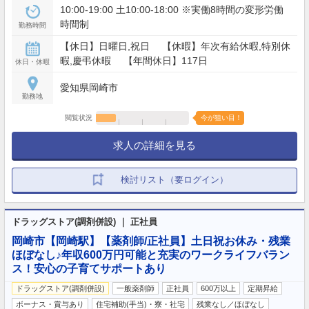
10:00-19:00 土10:00-18:00 ※実働8時間の変形労働
時間制
勤務時間
【休日】日曜日,祝日 【休暇】年次有給休暇,特別休
暇,慶弔休暇 【年間休日】117日
休日・休暇
愛知県岡崎市
勤務地
閲覧状況
今が狙い目！
求人の詳細を見る
検討リスト（要ログイン）
ドラッグストア(調剤併設) ｜ 正社員
岡崎市【岡崎駅】【薬剤師/正社員】土日祝お休み・残業
ほぼなし♪年収600万円可能と充実のワークライフバラン
ス！安心の子育てサポートあり
ドラッグストア(調剤併設)
一般薬剤師
正社員
600万以上
定期昇給
ボーナス・賞与あり
住宅補助(手当)・寮・社宅
残業なし／ほぼなし