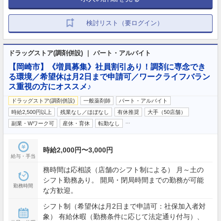
検討リスト（要ログイン）
ドラッグストア(調剤併設) ｜ パート・アルバイト
【岡崎市】《増員募集》社員割引あり！調剤に専念でき
る環境／希望休は月2日まで申請可／ワークライフバラン
ス重視の方にオススメ♪
ドラッグストア(調剤併設)
一般薬剤師
パート・アルバイト
時給2,500円以上
残業なし／ほぼなし
有休推奨
大手（50店舗）
…
副業・Wワーク可
産休・育休
転勤なし
時給2,000円〜3,000円
給与・手当
務時間は応相談（店舗のシフト制による） 月～土の
シフト勤務あり。 開局・閉局時間までの勤務が可能
勤務時間
な方歓迎。
シフト制（希望休は月2日まで申請可：社保加入者対
象） 有給休暇（勤務条件に応じて法定通り付与）、