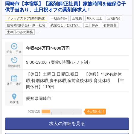
岡崎市【本宿駅】【薬剤師/正社員】家族時間を確保◎子
供手当あり、土日祝オフの薬剤師求人！
ドラッグストア(調剤併設)
一般薬剤師
正社員
600万以上
定期昇給
住宅補助(手当)・寮・社宅
残業なし／ほぼなし
土日休み
有休推奨
…
土or日のみの勤務
年収424万円〜600万円
給与・手当
9:00-19:00（実働8時間/シフト制）
勤務時間
【休日】土曜日,日曜日,祝日 【休暇】年次有給休
暇,特別休暇,慶弔休暇,産前産後休暇,育児休暇 【年
休日・休暇
間休日】119日
愛知県岡崎市
勤務地
閲覧状況
今が狙い目！
求人の詳細を見る