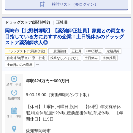
検討リスト（要ログイン）
ドラッグストア(調剤併設) ｜ 正社員
岡崎市【北野桝塚駅】【薬剤師/正社員】家庭との両立を
目指している方におすすめ企業！土日祝休みのドラッグ
ストア薬剤師求人◎
ドラッグストア(調剤併設)
一般薬剤師
正社員
600万以上
定期昇給
住宅補助(手当)・寮・社宅
残業なし／ほぼなし
土日休み
有休推奨
…
土or日のみの勤務
年収424万円〜600万円
給与・手当
9:00-19:00（実働8時間/シフト制）
勤務時間
【休日】土曜日,日曜日,祝日 【休暇】年次有給休
暇,特別休暇,慶弔休暇,産前産後休暇,育児休暇 【年
休日・休暇
間休日】119日
愛知県岡崎市