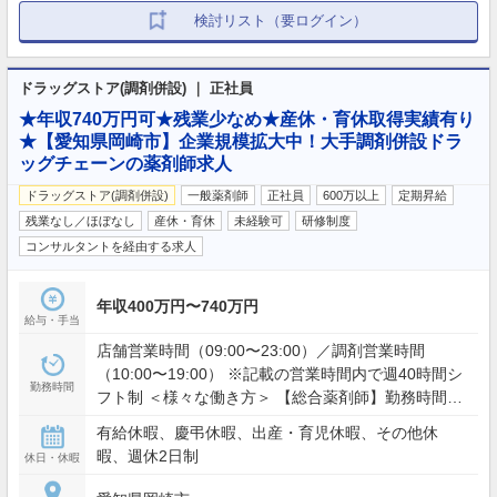
検討リスト（要ログイン）
ドラッグストア(調剤併設) ｜ 正社員
★年収740万円可★残業少なめ★産休・育休取得実績有り
★【愛知県岡崎市】企業規模拡大中！大手調剤併設ドラ
ッグチェーンの薬剤師求人
ドラッグストア(調剤併設)
一般薬剤師
正社員
600万以上
定期昇給
残業なし／ほぼなし
産休・育休
未経験可
研修制度
コンサルタントを経由する求人
年収400万円〜740万円
給与・手当
店舗営業時間（09:00〜23:00）／調剤営業時間
（10:00〜19:00） ※記載の営業時間内で週40時間シ
勤務時間
フト制 ＜様々な働き方＞ 【総合薬剤師】勤務時間：
実働8時間のシフト制／休日：週休2日制（シフト
有給休暇、慶弔休暇、出産・育児休暇、その他休
制） 【調剤薬剤師】勤務時間：9時〜19時／休日：
暇、週休2日制
休日・休暇
土曜日、日曜日、祝日