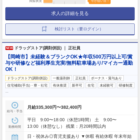
閲覧状況
今が狙い目！
求人の詳細を見る
検討リスト（要ログイン）
ドラッグストア(調剤併設) ｜ 正社員
NEW
【岡崎市】未経験＆ブランクOK★年収500万円以上可/賞
与や研修など福利厚生充実/無料駐車場あり/マイカー通勤
OK！
ドラッグストア(調剤併設)
一般薬剤師
正社員
ボーナス・賞与あり
住宅補助(手当)・寮・社宅
有休推奨
新卒可
在宅
未経験可
研修制度
…
月給335,300円〜382,400円
給与・手当
平日 9:00〜18:00（休憩1時間） 土 9:00〜
13:00（休憩なし） 残業：月20時間以内
勤務時間
日・祝休み◎育児支援あり ▼休暇 有給休暇 年末年始