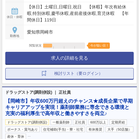
【休日】土曜日,日曜日,祝日 【休暇】年次有給休
暇,特別休暇,慶弔休暇,産前産後休暇,育児休暇 【年
休日・休暇
間休日】119日
愛知県岡崎市
勤務地
閲覧状況
今が狙い目！
求人の詳細を見る
検討リスト（要ログイン）
ドラッグストア(調剤併設) ｜ 正社員
【岡崎市】年収600万円超えのチャンス★成長企業で早期
キャリアアップを実現！薬剤師業務に専念できる環境と
充実の福利厚生で高年収と働きやすさを両立♪
ドラッグストア(調剤併設)
一般薬剤師
正社員
600万以上
定期昇給
ボーナス・賞与あり
住宅補助(手当)・寮・社宅
有休推奨
大手（50店舗）
…
産休・育休