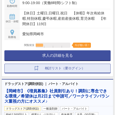
9:00-19:00（実働8時間/シフト制）
勤務時間
【休日】土曜日,日曜日,祝日 【休暇】年次有給休
暇,特別休暇,慶弔休暇,産前産後休暇,育児休暇 【年
休日・休暇
間休日】119日
愛知県岡崎市
勤務地
閲覧状況
今が狙い目！
求人の詳細を見る
検討リスト（要ログイン）
ドラッグストア(調剤併設) ｜ パート・アルバイト
【岡崎市】《増員募集》社員割引あり！調剤に専念でき
る環境／希望休は月2日まで申請可／ワークライフバラン
ス重視の方にオススメ♪
ドラッグストア(調剤併設)
一般薬剤師
パート・アルバイト
時給2,500円以上
残業なし／ほぼなし
有休推奨
大手（50店舗）