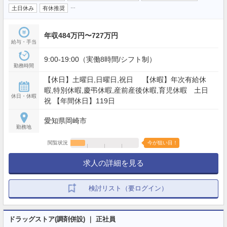
…
土日休み
有休推奨
年収484万円〜727万円
給与・手当
9:00-19:00（実働8時間/シフト制）
勤務時間
【休日】土曜日,日曜日,祝日 【休暇】年次有給休
暇,特別休暇,慶弔休暇,産前産後休暇,育児休暇 土日
休日・休暇
祝 【年間休日】119日
愛知県岡崎市
勤務地
閲覧状況
今が狙い目！
求人の詳細を見る
検討リスト（要ログイン）
ドラッグストア(調剤併設) ｜ 正社員