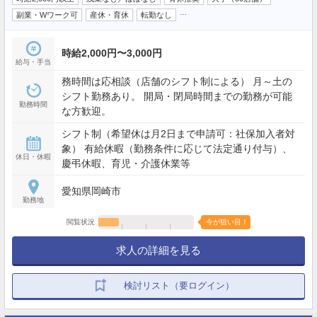
…
副業・Wワーク可
産休・育休
転勤なし
時給2,000円〜3,000円
給与・手当
務時間は応相談（店舗のシフト制による） 月～土の
シフト勤務あり。 開局・閉局時間までの勤務が可能
勤務時間
な方歓迎。
シフト制（希望休は月2日まで申請可：社保加入者対
象） 有給休暇（勤務条件に応じて法定通り付与）、
休日・休暇
慶弔休暇、育児・介護休業等
愛知県岡崎市
勤務地
閲覧状況
今が狙い目！
求人の詳細を見る
検討リスト（要ログイン）