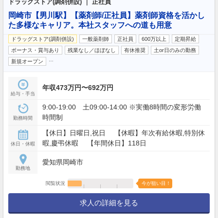
ドラッグストア(調剤併設) ｜ 正社員
岡崎市【男川駅】【薬剤師/正社員】薬剤師資格を活かし
た多様なキャリア。本社スタッフへの道も用意
ドラッグストア(調剤併設)
一般薬剤師
正社員
600万以上
定期昇給
ボーナス・賞与あり
残業なし／ほぼなし
有休推奨
土or日のみの勤務
…
新規オープン
年収473万円〜692万円
給与・手当
9:00-19:00 土09:00-14:00 ※実働8時間の変形労働
時間制
勤務時間
【休日】日曜日,祝日 【休暇】年次有給休暇,特別休
暇,慶弔休暇 【年間休日】118日
休日・休暇
愛知県岡崎市
勤務地
閲覧状況
今が狙い目！
求人の詳細を見る