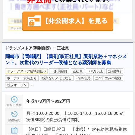
ドラッグストア(調剤併設) ｜ 正社員
岡崎市【岡崎駅】【薬剤師/正社員】調剤業務＋マネジメ
ント。次世代のリーダー候補となる薬剤師を募集
ドラッグストア(調剤併設)
一般薬剤師
正社員
600万以上
定期昇給
ボーナス・賞与あり
残業なし／ほぼなし
有休推奨
土or日のみの勤務
…
新規オープン
年収473万円〜692万円
給与・手当
月-金10:00-20:00、土10:00-14:00、15:00-18:00 ※
実働8時間の変形労働時間制
勤務時間
【休日】日曜日,祝日 【休暇】年次有給休暇,特別休