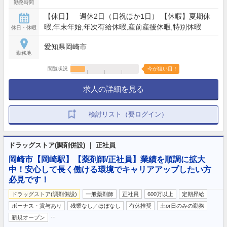
勤務時間
【休日】 週休2日（日祝ほか1日） 【休暇】夏期休
暇,年末年始,年次有給休暇,産前産後休暇,特別休暇
休日・休暇
愛知県岡崎市
勤務地
閲覧状況
今が狙い目！
求人の詳細を見る
検討リスト（要ログイン）
ドラッグストア(調剤併設) ｜ 正社員
岡崎市【岡崎駅】【薬剤師/正社員】業績を順調に拡大
中！安心して長く働ける環境でキャリアアップしたい方
必見です！
ドラッグストア(調剤併設)
一般薬剤師
正社員
600万以上
定期昇給
ボーナス・賞与あり
残業なし／ほぼなし
有休推奨
土or日のみの勤務
…
新規オープン