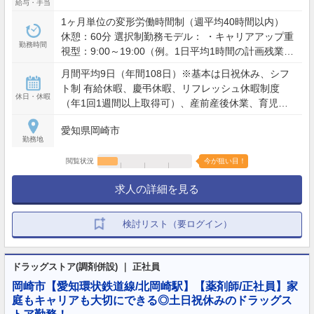
給与・手当
1ヶ月単位の変形労働時間制（週平均40時間以内）
休憩：60分 選択制勤務モデル： ・キャリアアップ重
勤務時間
視型：9:00～19:00（例。1日平均1時間の計画残業を
含む） ・ワークライフバランス型：9:00～19:00の間
月間平均9日（年間108日）※基本は日祝休み、シフ
で実働8時間（残業想定少） ※夜間・土日含むシフト
ト制 有給休暇、慶弔休暇、リフレッシュ休暇制度
勤務あり（配属店舗の営業時間による）
休日・休暇
（年1回1週間以上取得可）、産前産後休業、育児休
業、介護休業、看護休暇、引越休暇、裁判員休暇 等
愛知県岡崎市
勤務地
閲覧状況
今が狙い目！
求人の詳細を見る
検討リスト（要ログイン）
ドラッグストア(調剤併設) ｜ 正社員
岡崎市【愛知環状鉄道線/北岡崎駅】【薬剤師/正社員】家
庭もキャリアも大切にできる◎土日祝休みのドラッグス