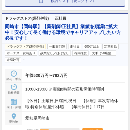
検討リスト（要ログイン）
ドラッグストア(調剤併設) ｜ 正社員
岡崎市【岡崎駅】【薬剤師/正社員】業績を順調に拡大
中！安心して長く働ける環境でキャリアアップしたい方
必見です！
ドラッグストア(調剤併設)
一般薬剤師
正社員
600万以上
定期昇給
ボーナス・賞与あり
残業なし／ほぼなし
有休推奨
大手（50店舗）
…
未経験可
年収520万円〜762万円
給与・手当
10:00-19:00 ※実働8時間の変形労働時間制
勤務時間
【休日】土曜日,日曜日,祝日 【休暇】年次有給休
暇,特別休暇,慶弔休暇 【年間休日】117日
休日・休暇
愛知県岡崎市
勤務地