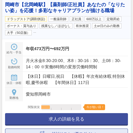
岡崎市【北岡崎駅】【薬剤師/正社員】あなたの「なりた
い姿」を応援！多彩なキャリアプランが描ける職場
ドラッグストア(調剤併設)
一般薬剤師
正社員
600万以上
定期昇給
ボーナス・賞与あり
残業なし／ほぼなし
有休推奨
土or日のみの勤務
…
大手（50店舗）
年収473万円〜692万円
給与・手当
月火水金8:30-20:00、木8：30-16：30、土08：30-
14：00 ※実働8時間の変形労働時間制
勤務時間
【休日】日曜日,祝日 【休暇】年次有給休暇,特別休
暇,慶弔休暇 【年間休日】117日
休日・休暇
愛知県岡崎市
勤務地
閲覧状況
今が狙い目！
求人の詳細を見る