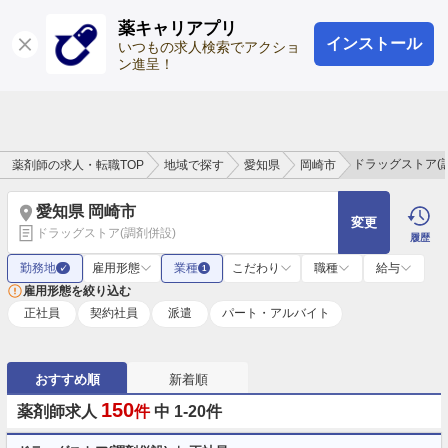
薬キャリアプリ
インストール
ログイン
会員登録
いつもの求人検索でアクショ
ン進呈！
ドラッグストア(
薬剤師の求人・転職TOP
地域で探す
愛知県
岡崎市
愛知県 岡崎市
変更
ドラッグストア(調剤併設)
履歴
勤務地
雇用形態
業種
こだわり
職種
給与
✓
1
雇用形態を絞り込む
正社員
契約社員
派遣
パート・アルバイト
おすすめ順
新着順
150
薬剤師求人
件
中 1-20件