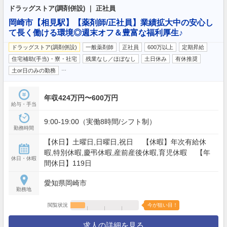
ドラッグストア(調剤併設) ｜ 正社員
岡崎市【相見駅】【薬剤師/正社員】業績拡大中の安心し
て長く働ける環境◎週末オフ＆豊富な福利厚生♪
ドラッグストア(調剤併設)
一般薬剤師
正社員
600万以上
定期昇給
住宅補助(手当)・寮・社宅
残業なし／ほぼなし
土日休み
有休推奨
…
土or日のみの勤務
年収424万円〜600万円
給与・手当
9:00-19:00（実働8時間/シフト制）
勤務時間
【休日】土曜日,日曜日,祝日 【休暇】年次有給休
暇,特別休暇,慶弔休暇,産前産後休暇,育児休暇 【年
休日・休暇
間休日】119日
愛知県岡崎市
勤務地
閲覧状況
今が狙い目！
求人の詳細を見る