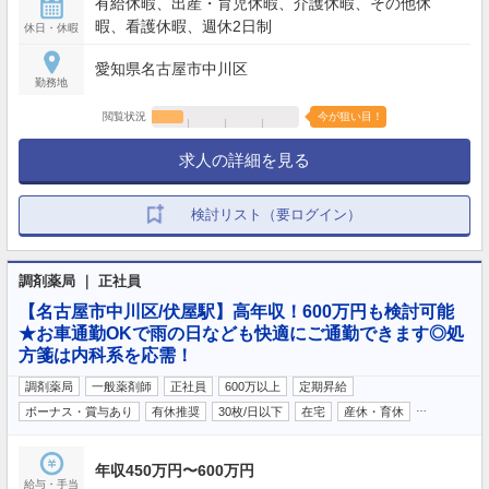
有給休暇、出産・育児休暇、介護休暇、その他休
暇、看護休暇、週休2日制
休日・休暇
愛知県名古屋市中川区
勤務地
閲覧状況
今が狙い目！
求人の詳細を見る
検討リスト（要ログイン）
調剤薬局 ｜ 正社員
【名古屋市中川区/伏屋駅】高年収！600万円も検討可能
★お車通勤OKで雨の日なども快適にご通勤できます◎処
方箋は内科系を応需！
調剤薬局
一般薬剤師
正社員
600万以上
定期昇給
…
ボーナス・賞与あり
有休推奨
30枚/日以下
在宅
産休・育休
年収450万円〜600万円
給与・手当