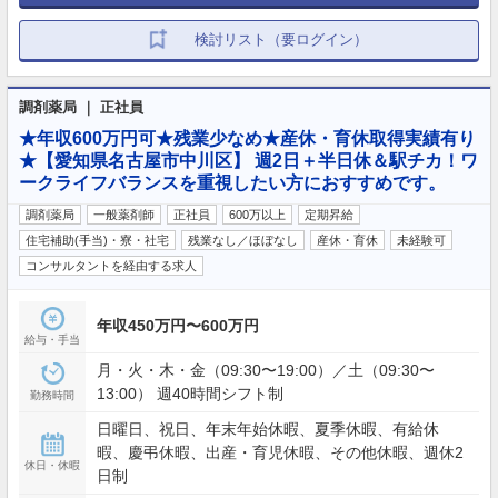
検討リスト（要ログイン）
調剤薬局 ｜ 正社員
★年収600万円可★残業少なめ★産休・育休取得実績有り
★【愛知県名古屋市中川区】 週2日＋半日休＆駅チカ！ワ
ークライフバランスを重視したい方におすすめです。
調剤薬局
一般薬剤師
正社員
600万以上
定期昇給
住宅補助(手当)・寮・社宅
残業なし／ほぼなし
産休・育休
未経験可
コンサルタントを経由する求人
年収450万円〜600万円
給与・手当
月・火・木・金（09:30〜19:00）／土（09:30〜
13:00） 週40時間シフト制
勤務時間
日曜日、祝日、年末年始休暇、夏季休暇、有給休
暇、慶弔休暇、出産・育児休暇、その他休暇、週休2
休日・休暇
日制