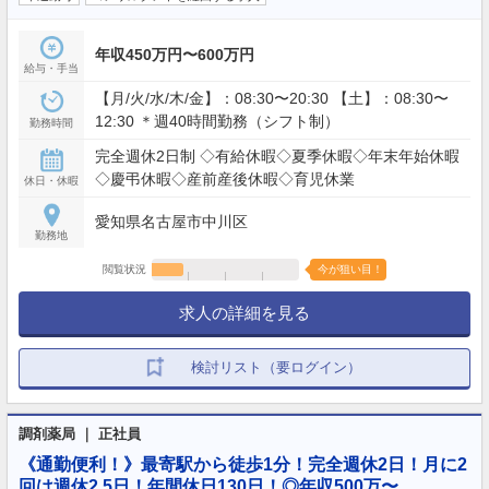
年収450万円〜600万円
給与・手当
【月/火/水/木/金】：08:30〜20:30 【土】：08:30〜
12:30 ＊週40時間勤務（シフト制）
勤務時間
完全週休2日制 ◇有給休暇◇夏季休暇◇年末年始休暇
◇慶弔休暇◇産前産後休暇◇育児休業
休日・休暇
愛知県名古屋市中川区
勤務地
閲覧状況
今が狙い目！
求人の詳細を見る
検討リスト（要ログイン）
調剤薬局 ｜ 正社員
《通勤便利！》最寄駅から徒歩1分！完全週休2日！月に2
回は週休2.5日！年間休日130日！◎年収500万〜