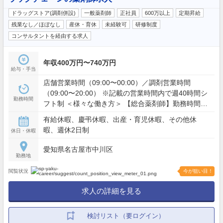
ドラッグストア(調剤併設)
一般薬剤師
正社員
600万以上
定期昇給
残業なし／ほぼなし
産休・育休
未経験可
研修制度
コンサルタントを経由する求人
年収400万円〜740万円
給与・手当
店舗営業時間（09:00〜00:00）／調剤営業時間
（09:00〜20:00） ※記載の営業時間内で週40時間シ
勤務時間
フト制 ＜様々な働き方＞ 【総合薬剤師】勤務時間：
実働8時間のシフト制／休日：週休2日制（シフト
有給休暇、慶弔休暇、出産・育児休暇、その他休
制） 【調剤薬剤師】勤務時間：9時〜19時／休日：
暇、週休2日制
休日・休暇
土曜日、日曜日、祝日
愛知県名古屋市中川区
勤務地
閲覧状況
今が狙い目！
求人の詳細を見る
検討リスト（要ログイン）