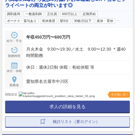
ライベートの両立が叶います◎
調剤薬局
一般薬剤師
正社員
600万以上
定期昇給
…
ボーナス・賞与あり
有休推奨
駅5分
30枚/日以下
産休・育休
年収450万円〜600万円
給与・手当
月火木金 9:00〜19:30／水土 9:00〜12:30 ＊週40
時間勤務
勤務時間
休日：週休2日制 休暇：有給休暇 等
休日・休暇
愛知県名古屋市中川区
勤務地
閲覧状況
今が狙い目！
求人の詳細を見る
検討リスト（要ログイン）