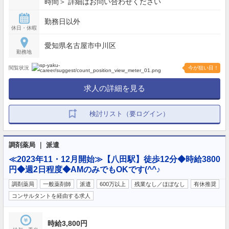
時間＞ 詳細はお問い合わせください
勤務日以外
休日・休暇
愛知県名古屋市中川区
勤務地
閲覧状況
今が狙い目！
求人の詳細を見る
検討リスト（要ログイン）
調剤薬局 ｜ 派遣
≪2023年11・12月開始≫【八田駅】徒歩12分◆時給3800
円◆週2日程度◆AMのみでもOKです(^^♪
調剤薬局
一般薬剤師
派遣
600万以上
残業なし／ほぼなし
有休推奨
コンサルタントを経由する求人
時給3,800円