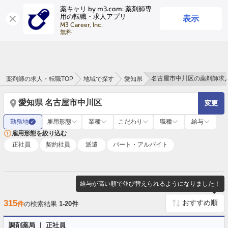
薬キャリ by m3.com: 薬剤師専
表示
用の転職・求人アプリ
ログイン
会員登録
M3 Career, Inc.

無料
名古屋市中川区の薬剤師求
薬剤師の求人・転職TOP
地域で探す
愛知県
愛知県 名古屋市中川区
変更
勤務地
雇用形態
業種
こだわり
職種
給与
✓
雇用形態を絞り込む
正社員
契約社員
派遣
パート・アルバイト
給与が高い順で並び替えられるようになりました！
315
件
の検索結果
1-20件
調剤薬局 ｜ 正社員