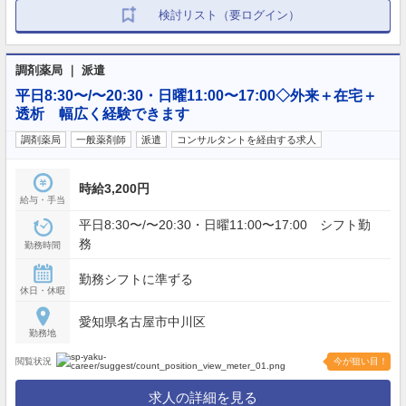
検討リスト（要ログイン）
調剤薬局 ｜ 派遣
平日8:30〜/〜20:30・日曜11:00〜17:00◇外来＋在宅＋
透析 幅広く経験できます
調剤薬局
一般薬剤師
派遣
コンサルタントを経由する求人
時給3,200円
給与・手当
平日8:30〜/〜20:30・日曜11:00〜17:00 シフト勤
務
勤務時間
勤務シフトに準ずる
休日・休暇
愛知県名古屋市中川区
勤務地
閲覧状況
今が狙い目！
求人の詳細を見る