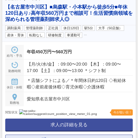
【名古屋市中川区】■烏森駅・小本駅から徒歩5分■年休
120日あり♪高年収560万円まで相談可！生活習慣病領域を
深められる管理薬剤師求人◎
調剤薬局
管理薬剤師
正社員
休日120日
駅5分
大手（50店舗）
…
産休・育休
転勤なし
研修制度
車通勤可
年収450万円〜560万円
給与・手当
【月/火/水/金】：09:00〜20:00 【木】：09:00〜
17:00 【土】：09:00〜13:00 ＊シフト制
勤務時間
＊店舗シフトによる／＊年間休日約120日 ◇有給休
暇◇産前産後休暇◇育児休暇◇介護休暇
休日・休暇
愛知県名古屋市中川区
勤務地
閲覧状況
今が狙い目！
求人の詳細を見る