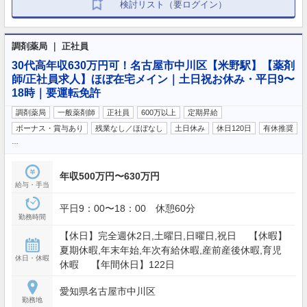
検討リスト（要ログイン）
調剤薬局 ｜ 正社員
30代高年収630万円可！名古屋市中川区【米野駅】【薬剤
師/正社員求人】ほぼ在宅メイン｜土日祝お休み・平日9〜
18時｜要運転免許
調剤薬局
一般薬剤師
正社員
600万以上
定期昇給
ボーナス・賞与あり
残業なし／ほぼなし
土日休み
休日120日
有休推奨
…
年収500万円〜630万円
給与・手当
平日9：00〜18：00 休憩60分
勤務時間
【休日】完全週休2日,土曜日,日曜日,祝日 【休暇】
夏期休暇,年末年始,年次有給休暇,産前産後休暇,育児
休日・休暇
休暇 【年間休日】122日
愛知県名古屋市中川区
勤務地