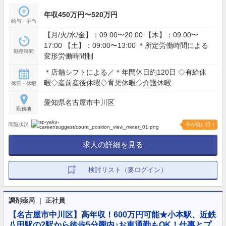
年収450万円〜520万円
給与・手当
【月/火/水/金】：09:00〜20:00 【木】：09:00〜
17:00 【土】：09:00〜13:00 ＊所定労働時間による
勤務時間
変形労働時間制
＊店舗シフトによる／＊年間休日約120日 ◇有給休
暇◇産前産後休暇◇育児休暇◇介護休暇
休日・休暇
愛知県名古屋市中川区
勤務地
閲覧状況
今が狙い目！
求人の詳細を見る
検討リスト（要ログイン）
調剤薬局 ｜ 正社員
【名古屋市中川区】高年収！600万円可能★小本駅、近鉄
八田駅の2駅から徒歩5分圏内♪お車通勤もOK！仕事とプ