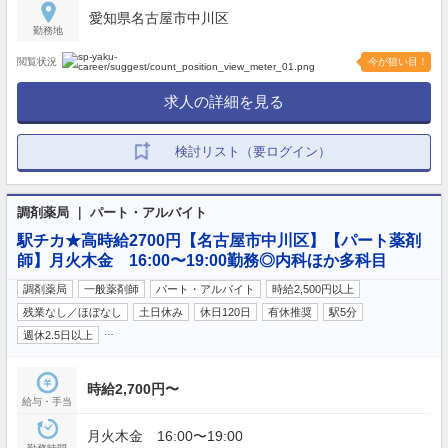
愛知県名古屋市中川区
勤務地
閲覧状況
今が狙い目！
求人の詳細を見る
検討リスト（要ログイン）
調剤薬局 ｜ パート・アルバイト
駅チカ★高時給2700円【名古屋市中川区】【パート薬剤
師】月火木金 16:00〜19:00勤務◎内科ほか多科目
調剤薬局
一般薬剤師
パート・アルバイト
時給2,500円以上
残業なし／ほぼなし
土日休み
休日120日
有休推奨
駅5分
…
週休2.5日以上
時給2,700円〜
給与・手当
月火木金 16:00〜19:00