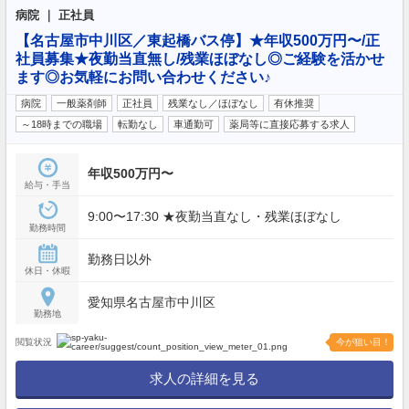
病院 ｜ 正社員
【名古屋市中川区／東起橋バス停】★年収500万円〜/正
社員募集★夜勤当直無し/残業ほぼなし◎ご経験を活かせ
ます◎お気軽にお問い合わせください♪
病院
一般薬剤師
正社員
残業なし／ほぼなし
有休推奨
～18時までの職場
転勤なし
車通勤可
薬局等に直接応募する求人
年収500万円〜
給与・手当
9:00〜17:30 ★夜勤当直なし・残業ほぼなし
勤務時間
勤務日以外
休日・休暇
愛知県名古屋市中川区
勤務地
閲覧状況
今が狙い目！
求人の詳細を見る