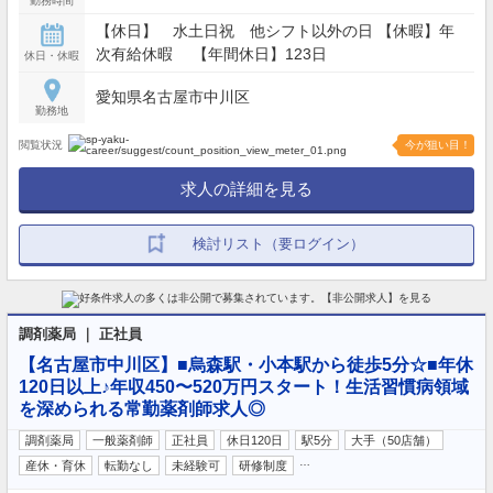
勤務時間
【休日】 水土日祝 他シフト以外の日 【休暇】年
次有給休暇 【年間休日】123日
休日・休暇
愛知県名古屋市中川区
勤務地
閲覧状況
今が狙い目！
求人の詳細を見る
検討リスト（要ログイン）
調剤薬局 ｜ 正社員
【名古屋市中川区】■烏森駅・小本駅から徒歩5分☆■年休
120日以上♪年収450〜520万円スタート！生活習慣病領域
を深められる常勤薬剤師求人◎
調剤薬局
一般薬剤師
正社員
休日120日
駅5分
大手（50店舗）
…
産休・育休
転勤なし
未経験可
研修制度