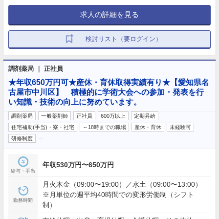
求人の詳細を見る
検討リスト（要ログイン）
調剤薬局 ｜ 正社員
★年収650万円可★産休・育休取得実績有り★【愛知県名
古屋市中川区】 積極的に学術大会への参加・発表を行
い知識・技術の向上に努めています。
調剤薬局
一般薬剤師
正社員
600万以上
定期昇給
住宅補助(手当)・寮・社宅
～18時までの職場
産休・育休
未経験可
…
研修制度
年収530万円〜650万円
給与・手当
月火木金（09:00〜19:00）／水土（09:00〜13:00）
※月単位の週平均40時間での変形労働制（シフト
勤務時間
制）