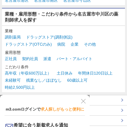
名古屋市港区
名古屋市南区
名古屋市守山区
業種・雇用形態・こだわり条件から名古屋市中川区の薬
剤師求人を探す
業種
調剤薬局
ドラッグストア(調剤併設)
ドラッグストア(OTCのみ)
病院
企業
その他
雇用形態
正社員
契約社員
派遣
パート・アルバイト
こだわり条件
高年収（年収600万以上）
土日休み
年間休日120日以上
未経験可
残業なし／ほぼなし
60歳以上可
時給2,500円以上
TOP
m3.comログインで
求人探しがもっと便利に
最近チェックした求人一覧
薬剤師の転職成功ガイド
希望に合う新着求人を通知