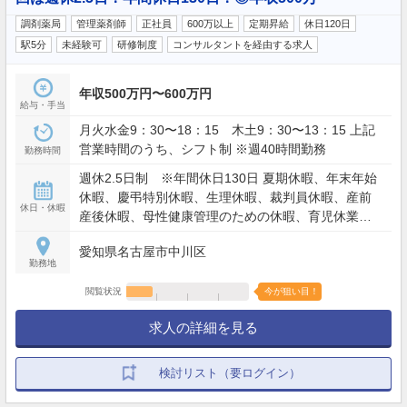
調剤薬局
管理薬剤師
正社員
600万以上
定期昇給
休日120日
駅5分
未経験可
研修制度
コンサルタントを経由する求人
年収500万円〜600万円
給与・手当
月火水金9：30〜18：15 木土9：30〜13：15 上記
営業時間のうち、シフト制 ※週40時間勤務
勤務時間
週休2.5日制 ※年間休日130日 夏期休暇、年末年始
休暇、慶弔特別休暇、生理休暇、裁判員休暇、産前
休日・休暇
産後休暇、母性健康管理のための休暇、育児休業
（時短勤務制度あり）、介護休業（時短勤務制度あ
愛知県名古屋市中川区
り）
勤務地
閲覧状況
今が狙い目！
求人の詳細を見る
検討リスト（要ログイン）