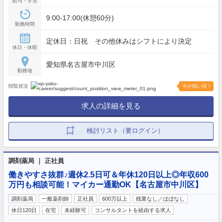
給与・手当
9:00-17:00(休憩60分)
勤務時間
定休日：日祝 その他休みはシフトにより決定
休日・休暇
愛知県名古屋市中川区
勤務地
閲覧状況
今が狙い目！
求人の詳細を見る
検討リスト（要ログイン）
調剤薬局 ｜ 正社員
働きやすさ抜群♪週休2.5日可＆年休120日以上◎年収600
万円も相談可能！マイカー通勤OK【名古屋市中川区】
調剤薬局
一般薬剤師
正社員
600万以上
残業なし／ほぼなし
休日120日
在宅
未経験可
コンサルタントを経由する求人