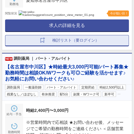
愛知県名古屋市中川区
勤務地
閲覧状況
今が狙い目！
求人の詳細を見る
検討リスト（要ログイン）
調剤薬局 ｜ パート・アルバイト
NEW
【名古屋市中川区】★時給最大3,000円可能/パート募集★
勤務時間は相談OK/Wワークも可◎ご経験を活かせます♪
お気軽にお問い合わせください♪
調剤薬局
一般薬剤師
パート・アルバイト
定期昇給
時給2,500円以上
…
残業なし／ほぼなし
有休推奨
駅5分
副業・Wワーク可
新卒可
時給2,400円〜3,000円
給与・手当
※営業時間内で応相談 ★お問い合わせ後、メッセー
ジでご希望の勤務時間をご連絡ください ＜店舗営業
勤務時間