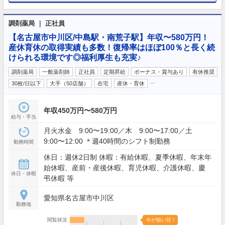
調剤薬局 ｜ 正社員
【名古屋市中川区/中島駅・南荒子駅】年収〜580万円！
産休育休の取得実績も多数！復帰率はほぼ100％と長く続
けられる環境です◎福利厚生も充実♪
調剤薬局
一般薬剤師
正社員
定期昇給
ボーナス・賞与あり
有休推奨
…
30枚/日以下
大手（50店舗）
在宅
産休・育休
年収450万円〜580万円
給与・手当
月火水金 9:00〜19:00／木 9:00〜17:00／土
9:00〜12:00 ＊週40時間のシフト制勤務
勤務時間
休日：週休2日制 休暇：有給休暇、夏季休暇、年末年
始休暇、産前・産後休暇、育児休暇、介護休暇、慶
休日・休暇
弔休暇 等
愛知県名古屋市中川区
勤務地
閲覧状況
今が狙い目！