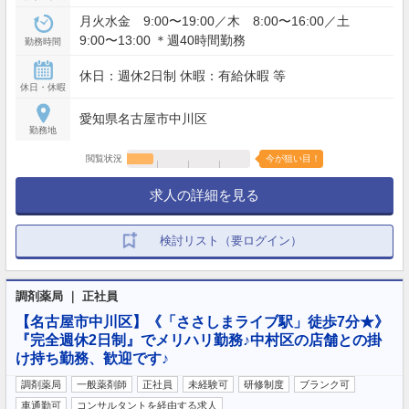
月火水金 9:00〜19:00／木 8:00〜16:00／土
9:00〜13:00 ＊週40時間勤務
勤務時間
休日：週休2日制 休暇：有給休暇 等
休日・休暇
愛知県名古屋市中川区
勤務地
閲覧状況
今が狙い目！
求人の詳細を見る
検討リスト（要ログイン）
調剤薬局 ｜ 正社員
【名古屋市中川区】《「ささしまライブ駅」徒歩7分★》
『完全週休2日制』でメリハリ勤務♪中村区の店舗との掛
け持ち勤務、歓迎です♪
調剤薬局
一般薬剤師
正社員
未経験可
研修制度
ブランク可
車通勤可
コンサルタントを経由する求人