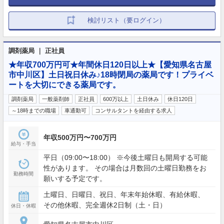
検討リスト（要ログイン）
調剤薬局 ｜ 正社員
★年収700万円可★年間休日120日以上★【愛知県名古屋
市中川区】土日祝日休み♪18時閉局の薬局です！プライベ
ートを大切にできる薬局です。
調剤薬局
一般薬剤師
正社員
600万以上
土日休み
休日120日
～18時までの職場
車通勤可
コンサルタントを経由する求人
年収500万円〜700万円
給与・手当
平日（09:00〜18:00） ※今後土曜日も開局する可能
性があります。 その場合は月数回の土曜日勤務をお
勤務時間
願いする予定です。
土曜日、日曜日、祝日、年末年始休暇、有給休暇、
その他休暇、完全週休2日制（土・日）
休日・休暇