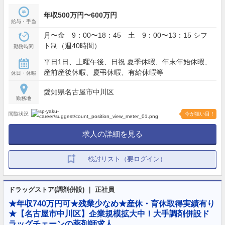
年収500万円〜600万円
給与・手当
月〜金 9：00〜18：45 土 9：00〜13：15 シフ
ト制（週40時間）
勤務時間
平日1日、土曜午後、日祝 夏季休暇、年末年始休暇、
産前産後休暇、慶弔休暇、有給休暇等
休日・休暇
愛知県名古屋市中川区
勤務地
閲覧状況
今が狙い目！
求人の詳細を見る
検討リスト（要ログイン）
ドラッグストア(調剤併設) ｜ 正社員
★年収740万円可★残業少なめ★産休・育休取得実績有り
★【名古屋市中川区】企業規模拡大中！大手調剤併設ド
ラッグチェーンの薬剤師求人