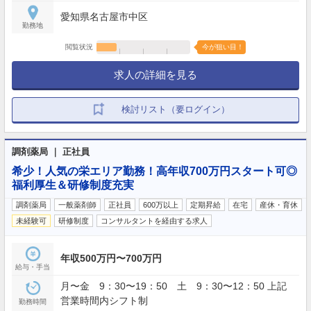
愛知県名古屋市中区
勤務地
閲覧状況
今が狙い目！
求人の詳細を見る
検討リスト（要ログイン）
調剤薬局 ｜ 正社員
希少！人気の栄エリア勤務！高年収700万円スタート可◎
福利厚生＆研修制度充実
調剤薬局
一般薬剤師
正社員
600万以上
定期昇給
在宅
産休・育休
未経験可
研修制度
コンサルタントを経由する求人
年収500万円〜700万円
給与・手当
月〜金 9：30〜19：50 土 9：30〜12：50 上記
営業時間内シフト制
勤務時間