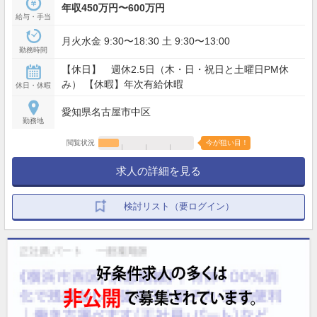
年収450万円〜600万円
給与・手当
月火水金 9:30〜18:30 土 9:30〜13:00
勤務時間
【休日】 週休2.5日（木・日・祝日と土曜日PM休
み） 【休暇】年次有給休暇
休日・休暇
愛知県名古屋市中区
勤務地
閲覧状況
今が狙い目！
求人の詳細を見る
検討リスト（要ログイン）