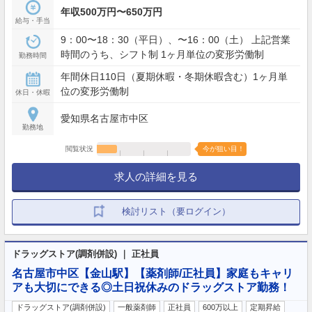
年収500万円〜650万円
給与・手当
9：00〜18：30（平日）、〜16：00（土） 上記営業
時間のうち、シフト制 1ヶ月単位の変形労働制
勤務時間
年間休日110日（夏期休暇・冬期休暇含む）1ヶ月単
位の変形労働制
休日・休暇
愛知県名古屋市中区
勤務地
閲覧状況
今が狙い目！
求人の詳細を見る
検討リスト（要ログイン）
ドラッグストア(調剤併設) ｜ 正社員
名古屋市中区【金山駅】【薬剤師/正社員】家庭もキャリ
アも大切にできる◎土日祝休みのドラッグストア勤務！
ドラッグストア(調剤併設)
一般薬剤師
正社員
600万以上
定期昇給