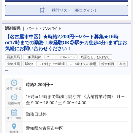
検討リスト（要ログイン）
調剤薬局 ｜ パート・アルバイト
【名古屋市中区】★時給2,200円〜/パート募集★16時
or17時までの勤務！未経験OK◎駅チカ徒歩4分♪まずはお
気軽にお問い合わせください！
調剤薬局
一般薬剤師
パート・アルバイト
残業なし／ほぼなし
有休推奨
駅5分
～17時までの職場
～18時までの職場
総合科目
在宅
…
時給2,200円〜
給与・手当
16時or17時まで勤務可能な方 《店舗営業時間》 月〜
金 9:00〜18:00 / 土 9:00〜14:00
勤務時間
勤務日以外
休日・休暇
愛知県名古屋市中区
勤務地