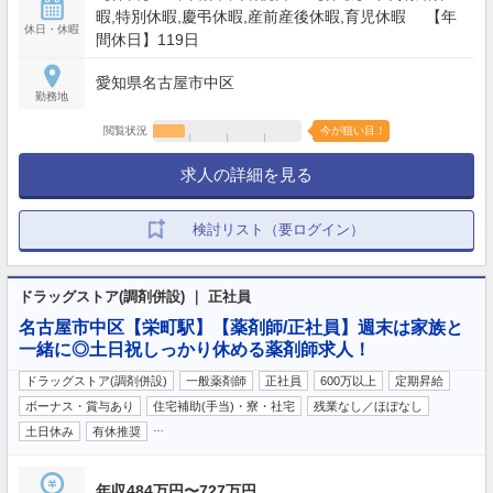
暇,特別休暇,慶弔休暇,産前産後休暇,育児休暇 【年
休日・休暇
間休日】119日
愛知県名古屋市中区
勤務地
閲覧状況
今が狙い目！
求人の詳細を見る
検討リスト（要ログイン）
ドラッグストア(調剤併設) ｜ 正社員
名古屋市中区【栄町駅】【薬剤師/正社員】週末は家族と
一緒に◎土日祝しっかり休める薬剤師求人！
ドラッグストア(調剤併設)
一般薬剤師
正社員
600万以上
定期昇給
ボーナス・賞与あり
住宅補助(手当)・寮・社宅
残業なし／ほぼなし
…
土日休み
有休推奨
年収484万円〜727万円