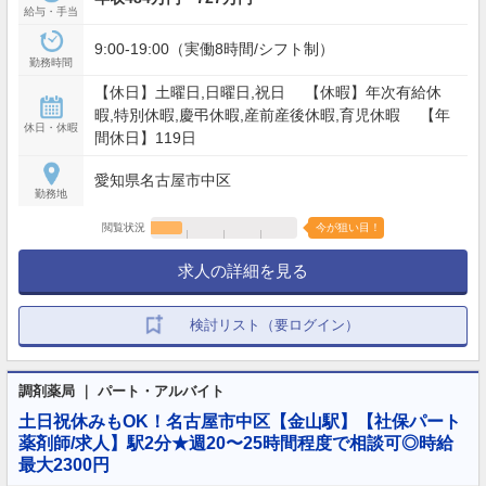
給与・手当
9:00-19:00（実働8時間/シフト制）
勤務時間
【休日】土曜日,日曜日,祝日 【休暇】年次有給休
暇,特別休暇,慶弔休暇,産前産後休暇,育児休暇 【年
休日・休暇
間休日】119日
愛知県名古屋市中区
勤務地
閲覧状況
今が狙い目！
求人の詳細を見る
検討リスト（要ログイン）
調剤薬局 ｜ パート・アルバイト
土日祝休みもOK！名古屋市中区【金山駅】【社保パート
薬剤師/求人】駅2分★週20〜25時間程度で相談可◎時給
最大2300円