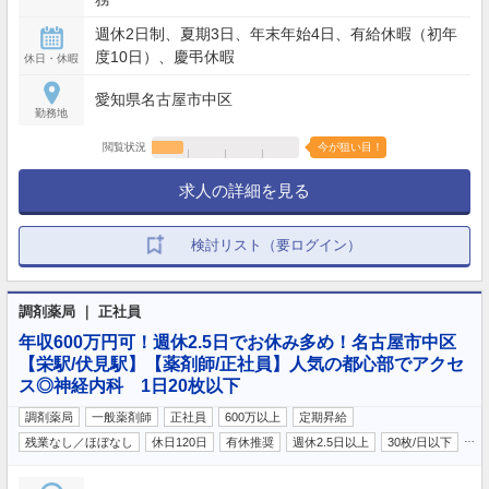
週休2日制、夏期3日、年末年始4日、有給休暇（初年
度10日）、慶弔休暇
休日・休暇
愛知県名古屋市中区
勤務地
閲覧状況
今が狙い目！
求人の詳細を見る
検討リスト（要ログイン）
調剤薬局 ｜ 正社員
年収600万円可！週休2.5日でお休み多め！名古屋市中区
【栄駅/伏見駅】【薬剤師/正社員】人気の都心部でアクセ
ス◎神経内科 1日20枚以下
調剤薬局
一般薬剤師
正社員
600万以上
定期昇給
…
残業なし／ほぼなし
休日120日
有休推奨
週休2.5日以上
30枚/日以下