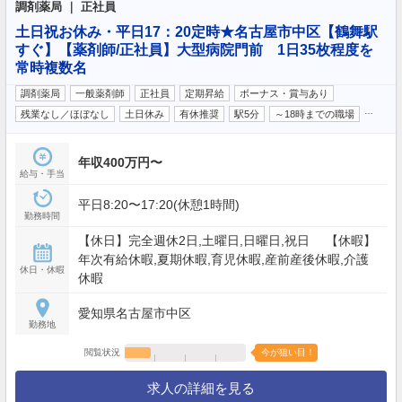
調剤薬局 ｜ 正社員
土日祝お休み・平日17：20定時★名古屋市中区【鶴舞駅
すぐ】【薬剤師/正社員】大型病院門前 1日35枚程度を
常時複数名
調剤薬局
一般薬剤師
正社員
定期昇給
ボーナス・賞与あり
…
残業なし／ほぼなし
土日休み
有休推奨
駅5分
～18時までの職場
年収400万円〜
給与・手当
平日8:20〜17:20(休憩1時間)
勤務時間
【休日】完全週休2日,土曜日,日曜日,祝日 【休暇】
年次有給休暇,夏期休暇,育児休暇,産前産後休暇,介護
休日・休暇
休暇
愛知県名古屋市中区
勤務地
閲覧状況
今が狙い目！
求人の詳細を見る