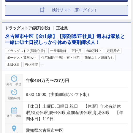
検討リスト（要ログイン）
ドラッグストア(調剤併設) ｜ 正社員
名古屋市中区【金山駅】【薬剤師/正社員】週末は家族と
一緒に◎土日祝しっかり休める薬剤師求人！
ドラッグストア(調剤併設)
一般薬剤師
正社員
600万以上
定期昇給
ボーナス・賞与あり
住宅補助(手当)・寮・社宅
残業なし／ほぼなし
…
土日休み
有休推奨
年収484万円〜727万円
給与・手当
9:00-19:00（実働8時間/シフト制）
勤務時間
【休日】土曜日,日曜日,祝日 【休暇】年次有給休
暇,特別休暇,慶弔休暇,産前産後休暇,育児休暇 【年
休日・休暇
間休日】119日
愛知県名古屋市中区