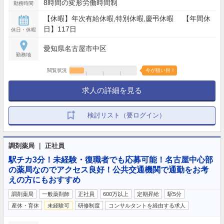
8時間の変形労働時間制
勤務時間
【休暇】年次有給休暇,特別休暇,慶弔休暇 【年間休
日】117日
休日・休暇
愛知県名古屋市中区
勤務地
閲覧状況
今が狙い目！
求人の詳細を見る
検討リスト（要ログイン）
調剤薬局 ｜ 正社員
駅チカ3分！未経験・復職者でも応募可能！名古屋中心部
の薬局なのでアクセス良好！公共交通機関で通勤をお考
えの方にもおすすめ
調剤薬局
一般薬剤師
正社員
600万以上
定期昇給
駅5分
産休・育休
未経験可
研修制度
コンサルタントを経由する求人