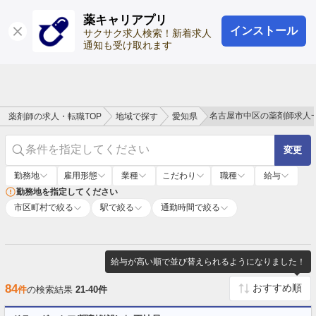
薬キャリアプリ
インストール
ログイン
会員登録
サクサク求人検索！新着求人
通知も受け取れます
名古屋市中区の薬剤師求人
薬剤師の求人・転職TOP
地域で探す
愛知県
条件を指定してください
変更
勤務地
雇用形態
業種
こだわり
職種
給与
勤務地を指定してください
市区町村で絞る
駅で絞る
通勤時間で絞る
給与が高い順で並び替えられるようになりました！
84
件
の検索結果
21-40件