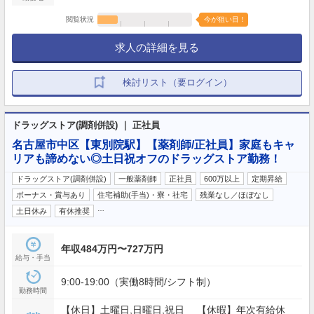
閲覧状況
今が狙い目！
求人の詳細を見る
検討リスト（要ログイン）
ドラッグストア(調剤併設) ｜ 正社員
名古屋市中区【東別院駅】【薬剤師/正社員】家庭もキャ
リアも諦めない◎土日祝オフのドラッグストア勤務！
ドラッグストア(調剤併設)
一般薬剤師
正社員
600万以上
定期昇給
ボーナス・賞与あり
住宅補助(手当)・寮・社宅
残業なし／ほぼなし
…
土日休み
有休推奨
年収484万円〜727万円
給与・手当
9:00-19:00（実働8時間/シフト制）
勤務時間
【休日】土曜日,日曜日,祝日 【休暇】年次有給休