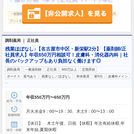
調剤薬局 ｜ 正社員
残業ほぼなし♪【名古屋市中区・新栄駅2分】【薬剤師/正
社員求人】年収650万円相談可！皮膚科・消化器内科｜社
長のバックアップもあり負担なく働けます◎
調剤薬局
一般薬剤師
正社員
600万以上
定期昇給
ボーナス・賞与あり
残業なし／ほぼなし
有休推奨
駅5分
皮膚科メイン
…
年収550万円〜650万円
給与・手当
月火水金9：00〜19：30、木土9：00〜13：00
勤務時間
【休日】 木土午後、日祝 【休暇】年次有給休暇,年
末年始,夏期休暇
休日・休暇