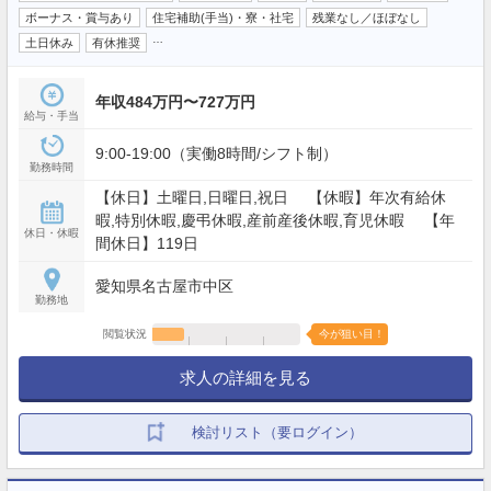
ボーナス・賞与あり
住宅補助(手当)・寮・社宅
残業なし／ほぼなし
…
土日休み
有休推奨
年収484万円〜727万円
給与・手当
9:00-19:00（実働8時間/シフト制）
勤務時間
【休日】土曜日,日曜日,祝日 【休暇】年次有給休
暇,特別休暇,慶弔休暇,産前産後休暇,育児休暇 【年
休日・休暇
間休日】119日
愛知県名古屋市中区
勤務地
閲覧状況
今が狙い目！
求人の詳細を見る
検討リスト（要ログイン）