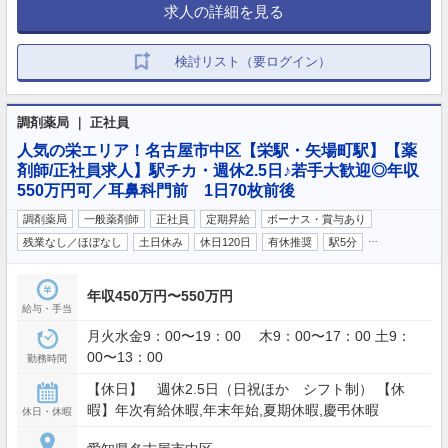
求人の詳細を見る
検討リスト（要ログイン）
調剤薬局 ｜ 正社員
人気の栄エリア！名古屋市中区【栄駅・矢場町駅】【薬
剤師/正社員求人】駅チカ・週休2.5日♪若手大歓迎◎年収
550万円可／耳鼻科門前 1日70枚前後
調剤薬局
一般薬剤師
正社員
定期昇給
ボーナス・賞与あり
…
残業なし／ほぼなし
土日休み
休日120日
有休推奨
駅5分
年収450万円〜550万円
給与・手当
月火水金9：00〜19：00 木9：00〜17：00 土9：
00〜13：00
勤務時間
【休日】 週休2.5日（日祝ほか シフト制） 【休
暇】年次有給休暇,年末年始,夏期休暇,慶弔休暇
休日・休暇