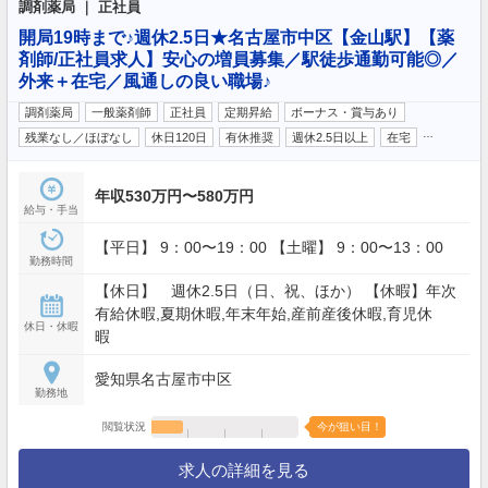
調剤薬局 ｜ 正社員
開局19時まで♪週休2.5日★名古屋市中区【金山駅】【薬
剤師/正社員求人】安心の増員募集／駅徒歩通勤可能◎／
外来＋在宅／風通しの良い職場♪
調剤薬局
一般薬剤師
正社員
定期昇給
ボーナス・賞与あり
…
残業なし／ほぼなし
休日120日
有休推奨
週休2.5日以上
在宅
年収530万円〜580万円
給与・手当
【平日】 9：00〜19：00 【土曜】 9：00〜13：00
勤務時間
【休日】 週休2.5日（日、祝、ほか） 【休暇】年次
有給休暇,夏期休暇,年末年始,産前産後休暇,育児休
休日・休暇
暇
愛知県名古屋市中区
勤務地
閲覧状況
今が狙い目！
求人の詳細を見る