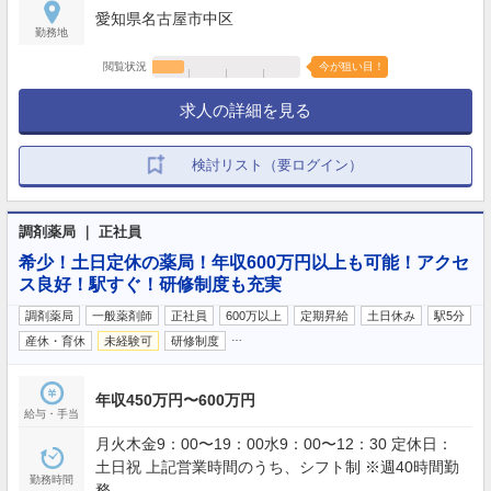
愛知県名古屋市中区
勤務地
閲覧状況
今が狙い目！
求人の詳細を見る
検討リスト（要ログイン）
調剤薬局 ｜ 正社員
希少！土日定休の薬局！年収600万円以上も可能！アクセ
ス良好！駅すぐ！研修制度も充実
調剤薬局
一般薬剤師
正社員
600万以上
定期昇給
土日休み
駅5分
…
産休・育休
未経験可
研修制度
年収450万円〜600万円
給与・手当
月火木金9：00〜19：00水9：00〜12：30 定休日：
土日祝 上記営業時間のうち、シフト制 ※週40時間勤
勤務時間
務