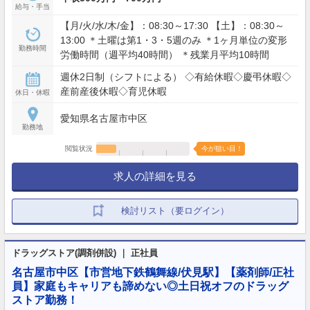
給与・手当
【月/火/水/木/金】：08:30～17:30 【土】：08:30～
13:00 ＊土曜は第1・3・5週のみ ＊1ヶ月単位の変形
勤務時間
労働時間（週平均40時間） ＊残業月平均10時間
週休2日制（シフトによる） ◇有給休暇◇慶弔休暇◇
産前産後休暇◇育児休暇
休日・休暇
愛知県名古屋市中区
勤務地
閲覧状況
今が狙い目！
求人の詳細を見る
検討リスト（要ログイン）
ドラッグストア(調剤併設) ｜ 正社員
名古屋市中区【市営地下鉄鶴舞線/伏見駅】【薬剤師/正社
員】家庭もキャリアも諦めない◎土日祝オフのドラッグ
ストア勤務！