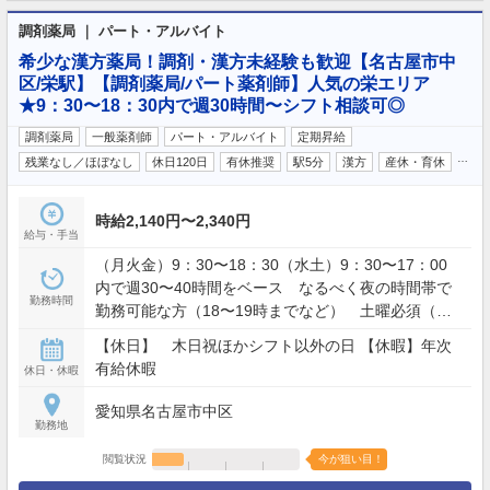
調剤薬局 ｜ パート・アルバイト
希少な漢方薬局！調剤・漢方未経験も歓迎【名古屋市中
区/栄駅】【調剤薬局/パート薬剤師】人気の栄エリア
★9：30〜18：30内で週30時間〜シフト相談可◎
調剤薬局
一般薬剤師
パート・アルバイト
定期昇給
…
残業なし／ほぼなし
休日120日
有休推奨
駅5分
漢方
産休・育休
時給2,140円〜2,340円
給与・手当
（月火金）9：30〜18：30（水土）9：30〜17：00
内で週30〜40時間をベース なるべく夜の時間帯で
勤務時間
勤務可能な方（18〜19時までなど） 土曜必須（で
きれば毎週）
【休日】 木日祝ほかシフト以外の日 【休暇】年次
有給休暇
休日・休暇
愛知県名古屋市中区
勤務地
閲覧状況
今が狙い目！