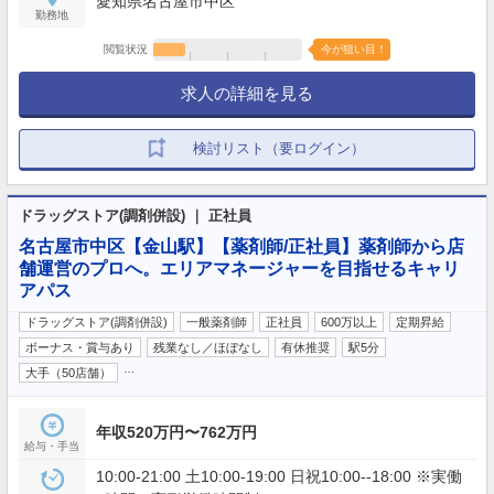
愛知県名古屋市中区
勤務地
閲覧状況
今が狙い目！
求人の詳細を見る
検討リスト（要ログイン）
ドラッグストア(調剤併設) ｜ 正社員
名古屋市中区【金山駅】【薬剤師/正社員】薬剤師から店
舗運営のプロへ。エリアマネージャーを目指せるキャリ
アパス
ドラッグストア(調剤併設)
一般薬剤師
正社員
600万以上
定期昇給
ボーナス・賞与あり
残業なし／ほぼなし
有休推奨
駅5分
…
大手（50店舗）
年収520万円〜762万円
給与・手当
10:00-21:00 土10:00-19:00 日祝10:00--18:00 ※実働