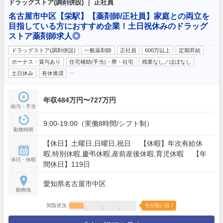
ドラッグストア(調剤併設) ｜ 正社員
名古屋市中区【栄駅】【薬剤師/正社員】家庭との両立を
目指している方におすすめ企業！土日祝休みのドラッグ
ストア薬剤師求人◎
ドラッグストア(調剤併設)
一般薬剤師
正社員
600万以上
定期昇給
ボーナス・賞与あり
住宅補助(手当)・寮・社宅
残業なし／ほぼなし
…
土日休み
有休推奨
年収484万円〜727万円
給与・手当
9:00-19:00（実働8時間/シフト制）
勤務時間
【休日】土曜日,日曜日,祝日 【休暇】年次有給休
暇,特別休暇,慶弔休暇,産前産後休暇,育児休暇 【年
休日・休暇
間休日】119日
愛知県名古屋市中区
勤務地
閲覧状況
今が狙い目！