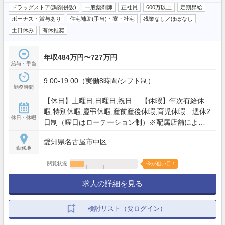
ドラッグストア(調剤併設)
一般薬剤師
正社員
600万以上
定期昇給
ボーナス・賞与あり
住宅補助(手当)・寮・社宅
残業なし／ほぼなし
…
土日休み
有休推奨
年収484万円〜727万円
給与・手当
9:00-19:00（実働8時間/シフト制）
勤務時間
【休日】土曜日,日曜日,祝日 【休暇】年次有給休
暇,特別休暇,慶弔休暇,産前産後休暇,育児休暇 週休2
休日・休暇
日制（曜日はローテーション制）※配属店舗により
異なる。 【年間休日】119日
愛知県名古屋市中区
勤務地
閲覧状況
今が狙い目！
求人の詳細を見る
検討リスト（要ログイン）