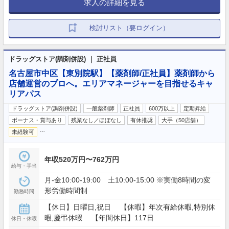
求人の詳細を見る
検討リスト（要ログイン）
ドラッグストア(調剤併設) ｜ 正社員
名古屋市中区【東別院駅】【薬剤師/正社員】薬剤師から
店舗運営のプロへ。エリアマネージャーを目指せるキャ
リアパス
ドラッグストア(調剤併設)
一般薬剤師
正社員
600万以上
定期昇給
ボーナス・賞与あり
残業なし／ほぼなし
有休推奨
大手（50店舗）
…
未経験可
年収520万円〜762万円
給与・手当
月-金10:00-19:00 土10:00-15:00 ※実働8時間の変
形労働時間制
勤務時間
【休日】日曜日,祝日 【休暇】年次有給休暇,特別休
暇,慶弔休暇 【年間休日】117日
休日・休暇