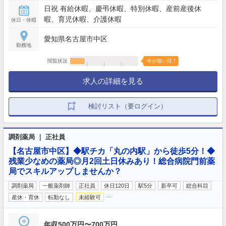
日祝 有給休暇、慶弔休暇、特別休暇、産前産後休
暇、育児休暇、介護休暇
休日・休暇
愛知県名古屋市中区
勤務地
閲覧状況
今が狙い目！
求人の詳細を見る
検討リスト（要ログイン）
調剤薬局 ｜ 正社員
【名古屋市中区】◆駅チカ「丸の内駅」から徒歩5分！◆
残業少なめの薬局◎月2回土日休みあり！総合病院門前薬
局でスキルアップしませんか？
調剤薬局
一般薬剤師
正社員
休日120日
駅5分
新卒可
総合科目
…
産休・育休
転勤なし
未経験可
年収500万円〜700万円