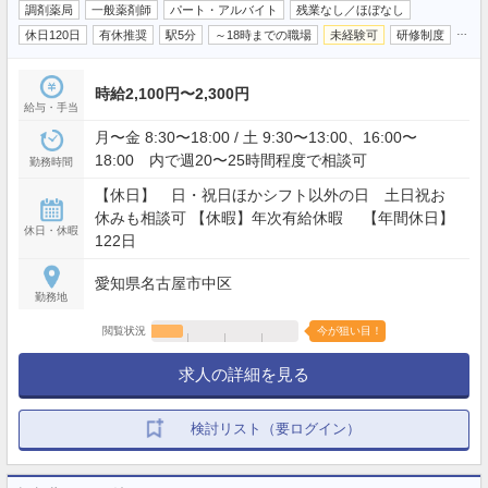
調剤薬局
一般薬剤師
パート・アルバイト
残業なし／ほぼなし
…
休日120日
有休推奨
駅5分
～18時までの職場
未経験可
研修制度
時給2,100円〜2,300円
給与・手当
月〜金 8:30〜18:00 / 土 9:30〜13:00、16:00〜
18:00 内で週20〜25時間程度で相談可
勤務時間
【休日】 日・祝日ほかシフト以外の日 土日祝お
休みも相談可 【休暇】年次有給休暇 【年間休日】
休日・休暇
122日
愛知県名古屋市中区
勤務地
閲覧状況
今が狙い目！
求人の詳細を見る
検討リスト（要ログイン）