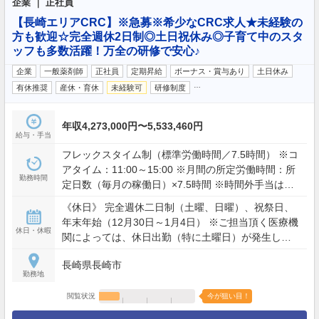
企業 ｜ 正社員
【長崎エリアCRC】※急募※希少なCRC求人★未経験の
方も歓迎☆完全週休2日制◎土日祝休み◎子育て中のスタ
ッフも多数活躍！万全の研修で安心♪
企業
一般薬剤師
正社員
定期昇給
ボーナス・賞与あり
土日休み
…
有休推奨
産休・育休
未経験可
研修制度
年収4,273,000円〜5,533,460円
給与・手当
フレックスタイム制（標準労働時間／7.5時間） ※コ
アタイム：11:00～15:00 ※月間の所定労働時間：所
勤務時間
定日数（毎月の稼働日）×7.5時間 ※時間外手当は、
総労働時間に対し所定労働時間を超える分について
《休日》 完全週休二日制（土曜、日曜）、祝祭日、
支給。 ただし、別途支給されるのは業務手当の対象
年末年始（12月30日～1月4日） ※ご担当頂く医療機
となる時間（30時間）を超えた分となります。
休日・休暇
関によっては、休日出勤（特に土曜日）が発生しま
すが、事前に他平日と休日を振り替えて頂き、振替
長崎県長崎市
休日を取得して頂きます。 《休暇》 ・有給休暇：入
勤務地
社3ヵ月後に3日付与、入社6ヵ月後に7日付与、以後
は1年毎に法定に基づき付与（リフレッシュを目的と
閲覧状況
今が狙い目！
した有給休暇 別途5日付与） ・特別休暇 ・慶弔休暇