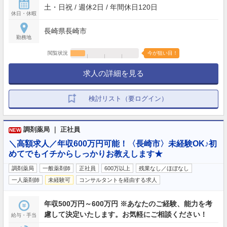
土・日祝 / 週休2日 / 年間休日120日
休日・休暇
長崎県長崎市
勤務地
閲覧状況
今が狙い目！
求人の詳細を見る
検討リスト（要ログイン）
調剤薬局 ｜ 正社員
NEW
＼高額求人／年収600万円可能！〈長崎市〉未経験OK♪初
めてでもイチからしっかりお教えします★
調剤薬局
一般薬剤師
正社員
600万以上
残業なし／ほぼなし
一人薬剤師
未経験可
コンサルタントを経由する求人
年収500万円～600万円 ※あなたのご経験、能力を考
慮して決定いたします。お気軽にご相談ください！
給与・手当