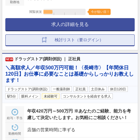
勤務地
閲覧状況
今が狙い目！
求人の詳細を見る
検討リスト（要ログイン）
ドラッグストア(調剤併設) ｜ 正社員
NEW
＼高額求人／年収500万円可能！〈長崎市〉【年間休日
120日】お仕事に必要なことは基礎からしっかりお教えし
ます！
ドラッグストア(調剤併設)
一般薬剤師
正社員
土日休み
休日120日
駅5分
眼科メイン
未経験可
コンサルタントを経由する求人
年収420万円～500万円 ※あなたのご経験、能力を考
慮して決定いたします。お気軽にご相談ください！
給与・手当
店舗の営業時間に準ずる
勤務時間