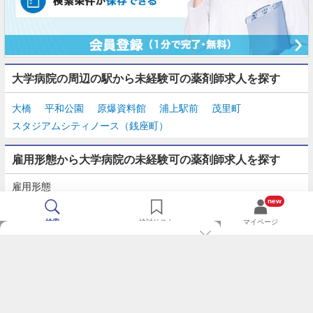
大学病院の周辺の駅から未経験可の薬剤師求人を探す
大橋
平和公園
原爆資料館
浦上駅前
茂里町
スタジアムシティノース（銭座町）
雇用形態から大学病院の未経験可の薬剤師求人を探す
雇用形態
正社員
契約社員
派遣
パート・アルバイト
new
検索
検討リスト
マイページ
TOP
m3.comログインで
求人探しがもっと便利に
最近チェックした求人一覧
薬剤師の転職成功ガイド
希望に合う新着求人を通知
コンサルタントに転職相談
人気求人を通知メールで逃さずキャッチ