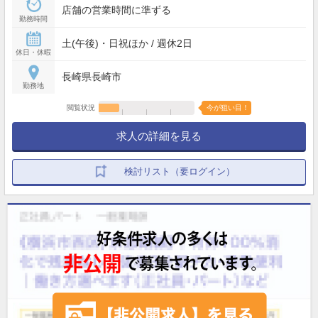
店舗の営業時間に準ずる
勤務時間
土(午後)・日祝ほか / 週休2日
休日・休暇
長崎県長崎市
勤務地
閲覧状況
今が狙い目！
求人の詳細を見る
検討リスト（要ログイン）