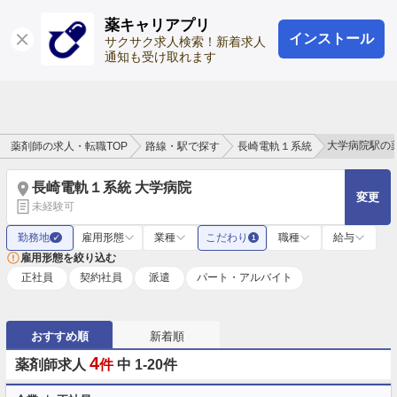
薬キャリアプリ
インストール
ログイン
会員登録
サクサク求人検索！新着求人
通知も受け取れます
大学病院駅の
薬剤師の求人・転職TOP
路線・駅で探す
長崎電軌１系統
長崎電軌１系統 大学病院
変更
未経験可
勤務地
雇用形態
業種
こだわり
職種
給与
✓
1
雇用形態を絞り込む
正社員
契約社員
派遣
パート・アルバイト
おすすめ順
新着順
4
薬剤師求人
件
中 1-20件