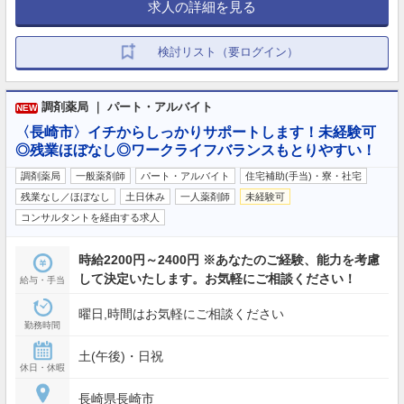
求人の詳細を見る
・その他（子の看護休暇、介護休暇 他）
検討リスト（要ログイン）
調剤薬局 ｜ パート・アルバイト
NEW
〈長崎市〉イチからしっかりサポートします！未経験可
◎残業ほぼなし◎ワークライフバランスもとりやすい！
調剤薬局
一般薬剤師
パート・アルバイト
住宅補助(手当)・寮・社宅
残業なし／ほぼなし
土日休み
一人薬剤師
未経験可
コンサルタントを経由する求人
時給2200円～2400円 ※あなたのご経験、能力を考慮
して決定いたします。お気軽にご相談ください！
給与・手当
曜日,時間はお気軽にご相談ください
勤務時間
土(午後)・日祝
休日・休暇
長崎県長崎市