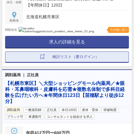
休日・休暇
【年間休日】120日
北海道札幌市東区
勤務地
閲覧状況
今が狙い目！
求人の詳細を見る
検討リスト（要ログイン）
調剤薬局 ｜ 正社員
【札幌市東区】＼大型ショッピングモール内薬局／★眼
科・耳鼻咽喉科・皮膚科を応需★複数名体制で多科目経
験を広げたい方へ★年間休日123日【苗穂駅より徒歩12
分】
調剤薬局
一般薬剤師
正社員
休日120日
産休・育休
研修制度
ブランク可
車通勤可
コンサルタントを経由する求人
年収412万円〜600万円