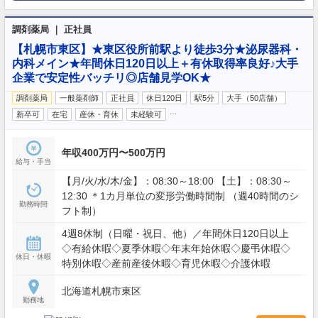
調剤薬局 ｜ 正社員
【札幌市東区】★東区役所前駅より徒歩3分★泌尿器科・
内科メイン★年間休日120日以上＋有休取得率良好♪大手
企業で安定性バッチリ◎店舗見学OK★
調剤薬局
一般薬剤師
正社員
休日120日
駅5分
大手（50店舗）
…
新卒可
在宅
産休・育休
未経験可
年収400万円〜500万円
給与・手当
【月/火/水/木/金】：08:30～18:00 【土】：08:30～
12:30 ＊1カ月単位の変形労働時間制 （週40時間のシ
勤務時間
フト制）
4週8休制（日曜・祝日、他）／年間休日120日以上
◇有給休暇◇夏季休暇◇年末年始休暇◇慶弔休暇◇
休日・休暇
特別休暇◇産前産後休暇◇育児休暇◇介護休暇
北海道札幌市東区
勤務地