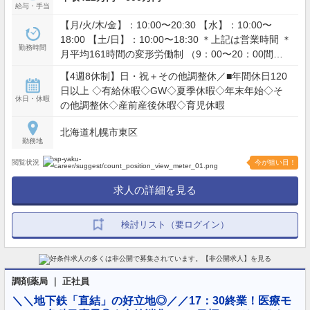
給与・手当
【月/火/木/金】：10:00〜20:30 【水】：10:00〜
18:00 【土/日】：10:00〜18:30 ＊上記は営業時間 ＊
勤務時間
月平均161時間の変形労働制 （9：00〜20：00間で1
日4〜9時間のシフト制）
【4週8休制】日・祝＋その他調整休／■年間休日120
日以上 ◇有給休暇◇GW◇夏季休暇◇年末年始◇そ
休日・休暇
の他調整休◇産前産後休暇◇育児休暇
北海道札幌市東区
勤務地
閲覧状況
今が狙い目！
求人の詳細を見る
検討リスト（要ログイン）
調剤薬局 ｜ 正社員
＼＼地下鉄「直結」の好立地◎／／17：30終業！医療モ