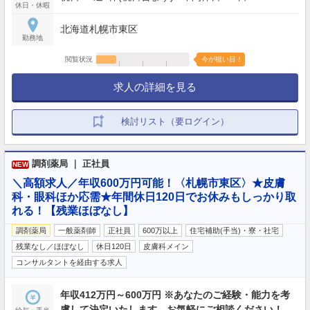
休日・休暇
北海道札幌市東区
勤務地
閲覧状況
今が狙い目！
求人の詳細を見る
検討リスト（要ログイン）
調剤薬局 ｜ 正社員
NEW
＼高額求人／年収600万円可能！〈札幌市東区〉★皮膚
科・眼科ほか応需★年間休日120日でお休みもしっかり取
れる！【残業ほぼなし】
調剤薬局
一般薬剤師
正社員
600万以上
住宅補助(手当)・寮・社宅
残業なし／ほぼなし
休日120日
皮膚科メイン
コンサルタントを経由する求人
年収412万円～600万円 ※あなたのご経験・能力を考
慮して決定いたします。お気軽にご相談ください！