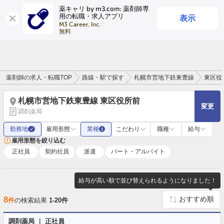
薬キャリ by m3.com: 薬剤師専
表示
用の転職・求人アプリ
ログイン
会員登録
M3 Career, Inc.

無料
薬剤師の求人・転職TOP
路線・駅で探す
札幌市営地下鉄東豊線
東区役
札幌市営地下鉄東豊線 東区役所前
変更
調剤薬局
勤務地
雇用形態
業種
こだわり
職種
給与
✓
1
雇用形態を絞り込む
正社員
契約社員
派遣
パート・アルバイト
給与が高い順で並び替えられるようになりました！
8
件
の検索結果
1-20件
調剤薬局 ｜ 正社員