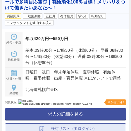
ールで多科目応需◎｜有給消化100％目標！メリハリをつ
けて働きたいあなたへ！
調剤薬局
一般薬剤師
正社員
有休推奨
駅5分
転勤なし
コンサルタントを経由する求人
年収420万円〜550万円
給与・手当
基本:09時00分〜17時30分（休憩60分） 早番:08時30
分〜17時30分（休憩60分） 遅番:09時00分〜19時00
勤務時間
分（休憩60分）
日曜日 祝日 年末年始休暇 夏季休暇 有給休
暇 慶弔休暇 出産・育児休暇 ※ほかシフトで調整
休日・休暇
北海道札幌市東区
勤務地
閲覧状況
今が狙い目！
求人の詳細を見る
検討リスト（要ログイン）