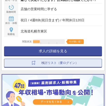
給与・手当
店舗の営業時間に準ずる
勤務時間
祝日 / 4週8休(祝日含まず) / 年間休日120日
休日・休暇
北海道札幌市東区
勤務地
閲覧状況
今が狙い目！
求人の詳細を見る
検討リスト（要ログイン）