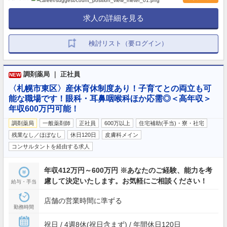
求人の詳細を見る
検討リスト（要ログイン）
調剤薬局 ｜ 正社員
NEW
〈札幌市東区〉産休育休制度あり！子育てとの両立も可
能な職場です！眼科・耳鼻咽喉科ほか応需◎＜高年収＞
年収600万円可能！
調剤薬局
一般薬剤師
正社員
600万以上
住宅補助(手当)・寮・社宅
残業なし／ほぼなし
休日120日
皮膚科メイン
コンサルタントを経由する求人
年収412万円～600万円 ※あなたのご経験、能力を考
慮して決定いたします。お気軽にご相談ください！
給与・手当
店舗の営業時間に準ずる
勤務時間
祝日 / 4週8休(祝日含まず) / 年間休日120日