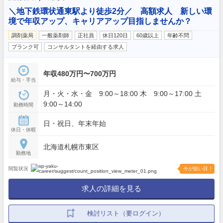
＼地下鉄環状通東駅より徒歩2分／ 高額求人 新しい環
境で年収アップ、キャリアアップ目指しませんか？
調剤薬局
一般薬剤師
正社員
休日120日
60歳以上
年齢不問
ブランク可
コンサルタントを経由する求人
年収480万円〜700万円
給与・手当
月・火・水・金 9:00～18:00 木 9:00～17:00 土
9:00～14:00
勤務時間
日・祝日、年末年始
休日・休暇
北海道札幌市東区
勤務地
閲覧状況
今が狙い目！
求人の詳細を見る
検討リスト（要ログイン）