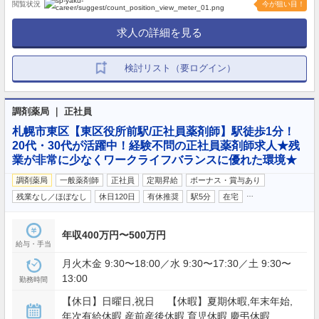
閲覧状況
今が狙い目！
求人の詳細を見る
検討リスト（要ログイン）
調剤薬局 ｜ 正社員
札幌市東区【東区役所前駅/正社員薬剤師】駅徒歩1分！
20代・30代が活躍中！経験不問の正社員薬剤師求人★残
業が非常に少なくワークライフバランスに優れた環境★
調剤薬局
一般薬剤師
正社員
定期昇給
ボーナス・賞与あり
…
残業なし／ほぼなし
休日120日
有休推奨
駅5分
在宅
年収400万円〜500万円
給与・手当
月火木金 9:30〜18:00／水 9:30〜17:30／土 9:30〜
13:00
勤務時間
【休日】日曜日,祝日 【休暇】夏期休暇,年末年始,
年次有給休暇,産前産後休暇,育児休暇,慶弔休暇