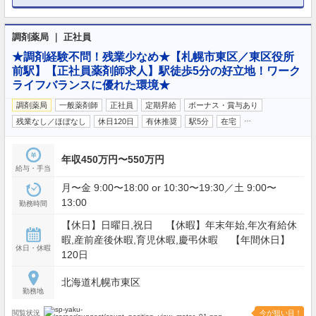
調剤薬局 ｜ 正社員
★調剤経験不問！残業少なめ★【札幌市東区／東区役所
前駅】【正社員薬剤師求人】駅徒歩5分の好立地！ワーク
ライフバランスに優れた環境★
調剤薬局
一般薬剤師
正社員
定期昇給
ボーナス・賞与あり
…
残業なし／ほぼなし
休日120日
有休推奨
駅5分
在宅
年収450万円〜550万円
給与・手当
月〜金 9:00〜18:00 or 10:30〜19:30／土 9:00〜
13:00
勤務時間
【休日】日曜日,祝日 【休暇】年末年始,年次有給休
暇,産前産後休暇,育児休暇,慶弔休暇 【年間休日】
休日・休暇
120日
北海道札幌市東区
勤務地
閲覧状況
今が狙い目！