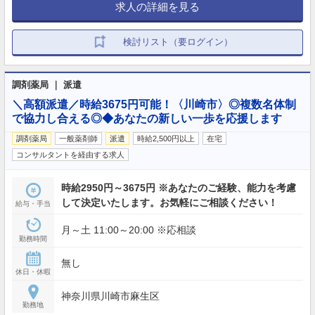
求人の詳細を見る
検討リスト（要ログイン）
調剤薬局 ｜ 派遣
＼高額派遣／時給3675円可能！〈川崎市〉◎複数名体制
で協力し合える◎◆あなたの新しい一歩を応援します
調剤薬局
一般薬剤師
派遣
時給2,500円以上
在宅
コンサルタントを経由する求人
時給2950円～3675円 ※あなたのご経験、能力を考慮
して決定いたします。お気軽にご相談ください！
給与・手当
月～土 11:00～20:00 ※応相談
勤務時間
無し
休日・休暇
神奈川県川崎市麻生区
勤務地