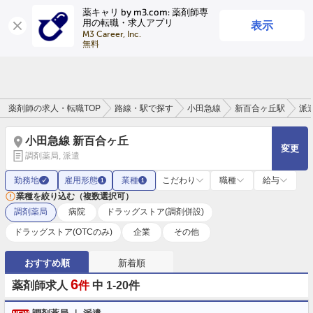
薬キャリ by m3.com: 薬剤師専
表示
用の転職・求人アプリ
ログイン
会員登録
M3 Career, Inc.

無料
薬剤師の求人・転職TOP
路線・駅で探す
小田急線
新百合ヶ丘駅
派
小田急線 新百合ヶ丘
変更
調剤薬局, 派遣
勤務地
雇用形態
業種
こだわり
職種
給与
✓
1
1
業種を絞り込む（複数選択可）
調剤薬局
病院
ドラッグストア(調剤併設)
ドラッグストア(OTCのみ)
企業
その他
おすすめ順
新着順
6
薬剤師求人
件
中 1-20件