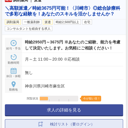
調剤薬局 ｜ 派遣
NEW
＼高額派遣／時給3675円可能！〈川崎市〉◎総合診療科
で多彩な経験を！あなたのスキルを活かしませんか？
調剤薬局
一般薬剤師
派遣
時給2,500円以上
在宅
コンサルタントを経由する求人
時給2950円～3675円 ※あなたのご経験、能力を考慮
して決定いたします。お気軽にご相談ください！
給与・手当
月～土 11:00～20:00 ※応相談
勤務時間
無し
休日・休暇
神奈川県川崎市麻生区
勤務地
閲覧状況
今が狙い目！
求人の詳細を見る
検討リスト（要ログイン）