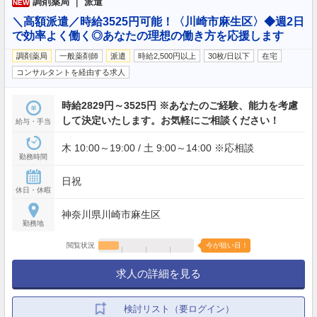
調剤薬局 ｜ 派遣
NEW
＼高額派遣／時給3525円可能！〈川崎市麻生区〉◆週2日
で効率よく働く◎あなたの理想の働き方を応援します
調剤薬局
一般薬剤師
派遣
時給2,500円以上
30枚/日以下
在宅
コンサルタントを経由する求人
時給2829円～3525円 ※あなたのご経験、能力を考慮
して決定いたします。お気軽にご相談ください！
給与・手当
木 10:00～19:00 / 土 9:00～14:00 ※応相談
勤務時間
日祝
休日・休暇
神奈川県川崎市麻生区
勤務地
閲覧状況
今が狙い目！
求人の詳細を見る
検討リスト（要ログイン）