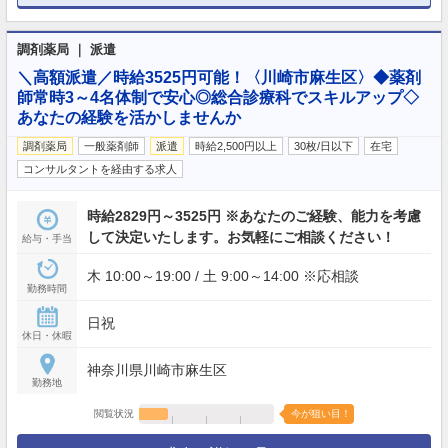
調剤薬局 ｜ 派遣
＼高額派遣／時給3525円可能！〈川崎市麻生区〉◆薬剤
師常時3～4名体制で安心◎総合診療科でスキルアップ◇
あなたの経験を活かしませんか
調剤薬局
一般薬剤師
派遣
時給2,500円以上
30枚/日以下
在宅
コンサルタントを経由する求人
時給2829円～3525円 ※あなたのご経験、能力を考慮
して決定いたします。お気軽にご相談ください！
給与・手当
木 10:00～19:00 / 土 9:00～14:00 ※応相談
勤務時間
日祝
休日・休暇
神奈川県川崎市麻生区
勤務地
閲覧状況
今が狙い目！