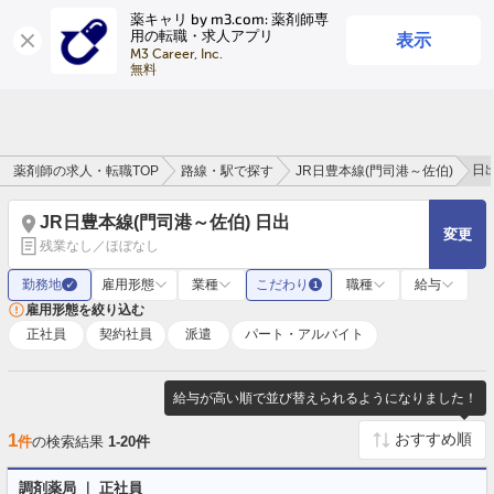
薬キャリ by m3.com: 薬剤師専
表示
用の転職・求人アプリ
ログイン
会員登録
M3 Career, Inc.

無料
日
薬剤師の求人・転職TOP
路線・駅で探す
JR日豊本線(門司港～佐伯)
JR日豊本線(門司港～佐伯) 日出
変更
残業なし／ほぼなし
勤務地
雇用形態
業種
こだわり
職種
給与
✓
1
雇用形態を絞り込む
正社員
契約社員
派遣
パート・アルバイト
給与が高い順で並び替えられるようになりました！
1
件
の検索結果
1-20件
調剤薬局 ｜ 正社員