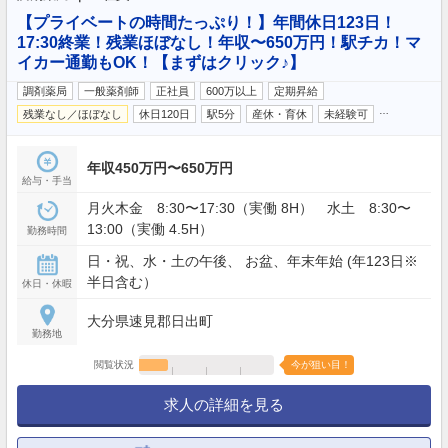
【プライベートの時間たっぷり！】年間休日123日！
17:30終業！残業ほぼなし！年収〜650万円！駅チカ！マ
イカー通勤もOK！【まずはクリック♪】
調剤薬局
一般薬剤師
正社員
600万以上
定期昇給
…
残業なし／ほぼなし
休日120日
駅5分
産休・育休
未経験可
年収450万円〜650万円
給与・手当
月火木金 8:30〜17:30（実働 8H） 水土 8:30〜
13:00（実働 4.5H）
勤務時間
日・祝、水・土の午後、 お盆、年末年始 (年123日※
半日含む）
休日・休暇
大分県速見郡日出町
勤務地
閲覧状況
今が狙い目！
求人の詳細を見る