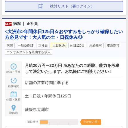
検討リスト（要ログイン）
病院 ｜ 正社員
NEW
<大洲市>年間休日125日☆おやすみをしっかり確保したい
方必見です！大人気の土・日祝休み◎
病院
一般薬剤師
正社員
土日休み
休日120日
未経験可
車通勤可
コンサルタントを経由する求人
月給20万円～22万円 ※あなたのご経験、能力を考慮
して決定いたします。お気軽にご相談ください！
給与・手当
店舗の営業時間に準ずる
勤務時間
土・日祝 / 年間休日125日
休日・休暇
愛媛県大洲市
勤務地
閲覧状況
今が狙い目！