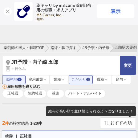
薬キャリ by m3.com: 薬剤師専
表示
用の転職・求人アプリ
ログイン
会員登録
M3 Career, Inc.

無料
五郎駅の薬剤
薬剤師の求人・転職TOP
路線・駅で探す
JR予讃・内子線
JR予讃・内子線 五郎
変更
土日休み
勤務地
雇用形態
業種
こだわり
職種
給与
✓
1
雇用形態を絞り込む
正社員
契約社員
派遣
パート・アルバイト
給与が高い順で並び替えられるようになりました！
2
件
の検索結果
1-20件
病院 ｜ 正社員