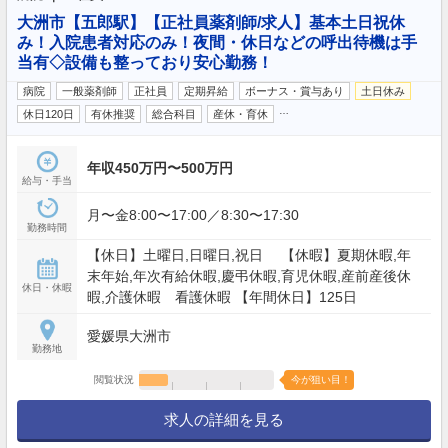
大洲市【五郎駅】【正社員薬剤師/求人】基本土日祝休
み！入院患者対応のみ！夜間・休日などの呼出待機は手
当有◇設備も整っており安心勤務！
病院
一般薬剤師
正社員
定期昇給
ボーナス・賞与あり
土日休み
…
休日120日
有休推奨
総合科目
産休・育休
年収450万円〜500万円
給与・手当
月〜金8:00〜17:00／8:30〜17:30
勤務時間
【休日】土曜日,日曜日,祝日 【休暇】夏期休暇,年
末年始,年次有給休暇,慶弔休暇,育児休暇,産前産後休
休日・休暇
暇,介護休暇 看護休暇 【年間休日】125日
愛媛県大洲市
勤務地
閲覧状況
今が狙い目！
求人の詳細を見る