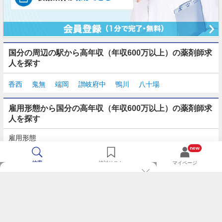
国分の周辺の駅から高年収（年収600万以上）の薬剤師求
人を探す
香西
鬼無
端岡
讃岐府中
鴨川
八十場
雇用形態から国分の高年収（年収600万以上）の薬剤師求
人を探す
雇用形態
正社員
契約社員
派遣
パート・アルバイト
new
検索
検討リスト
マイページ
TOP
m3.comログインで
求人探しがもっと便利に
最近チェックした求人一覧
薬剤師の転職成功ガイド
希望に合う新着求人を通知