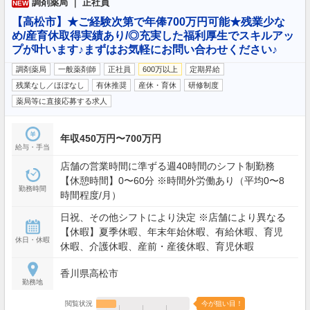
調剤薬局 ｜ 正社員
NEW
【高松市】★ご経験次第で年俸700万円可能★残業少な
め/産育休取得実績あり/◎充実した福利厚生でスキルアッ
プが叶います♪まずはお気軽にお問い合わせください♪
調剤薬局
一般薬剤師
正社員
600万以上
定期昇給
残業なし／ほぼなし
有休推奨
産休・育休
研修制度
薬局等に直接応募する求人
年収450万円〜700万円
給与・手当
店舗の営業時間に準ずる週40時間のシフト制勤務
【休憩時間】0〜60分 ※時間外労働あり（平均0〜8
勤務時間
時間程度/月）
日祝、その他シフトにより決定 ※店舗により異なる
【休暇】夏季休暇、年末年始休暇、有給休暇、育児
休日・休暇
休暇、介護休暇、産前・産後休暇、育児休暇
香川県高松市
勤務地
閲覧状況
今が狙い目！