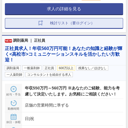
求人の詳細を見る
検討リスト（要ログイン）
調剤薬局 ｜ 正社員
NEW
正社員求人！年収560万円可能！あなたの知識と経験が輝
く<高松市>コミュニケーションスキルを活かしたい方歓
迎！
調剤薬局
一般薬剤師
正社員
600万以上
残業なし／ほぼなし
一人薬剤師
コンサルタントを経由する求人
年収550万円～560万円 ※あなたのご経験、能力を考
慮して決定いたします。お気軽にご相談ください！
給与・手当
店舗の営業時間に準ずる
勤務時間
日|祝
休日・休暇