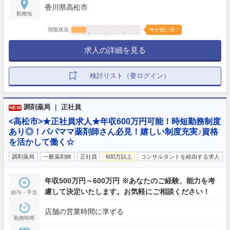
香川県高松市
勤務地
閲覧状況
今が狙い目！
求人の詳細を見る
検討リスト（要ログイン）
調剤薬局 ｜ 正社員
NEW
<高松市>★正社員求人★年収600万円可能！時短勤務制度
あり◎！パパママ薬剤師さん必見！嬉しい制度充実♪資格
を活かして働く☆
調剤薬局
一般薬剤師
正社員
600万以上
コンサルタントを経由する求人
年収500万円～600万円 ※あなたのご経験、能力を考
慮して決定いたします。お気軽にご相談ください！
給与・手当
店舗の営業時間に準ずる
勤務時間