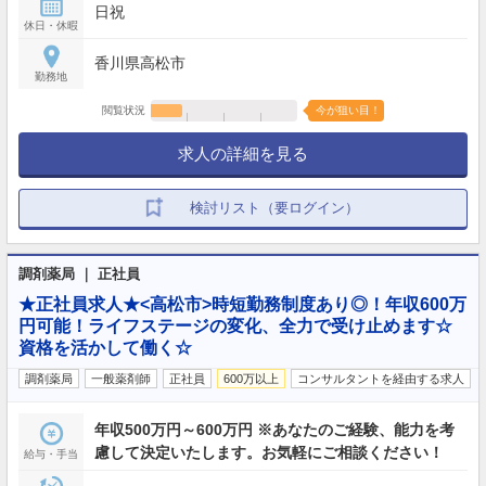
日祝
休日・休暇
香川県高松市
勤務地
閲覧状況
今が狙い目！
求人の詳細を見る
検討リスト（要ログイン）
調剤薬局 ｜ 正社員
★正社員求人★<高松市>時短勤務制度あり◎！年収600万
円可能！ライフステージの変化、全力で受け止めます☆
資格を活かして働く☆
調剤薬局
一般薬剤師
正社員
600万以上
コンサルタントを経由する求人
年収500万円～600万円 ※あなたのご経験、能力を考
慮して決定いたします。お気軽にご相談ください！
給与・手当