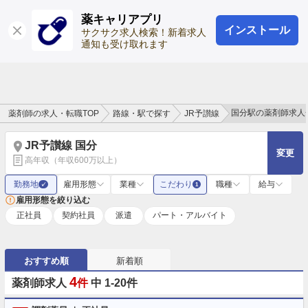
薬キャリアプリ
インストール
ログイン
会員登録
サクサク求人検索！新着求人
通知も受け取れます
国分駅の薬剤師求人
薬剤師の求人・転職TOP
路線・駅で探す
JR予讃線
JR予讃線 国分
変更
高年収（年収600万以上）
勤務地
雇用形態
業種
こだわり
職種
給与
✓
1
雇用形態を絞り込む
正社員
契約社員
派遣
パート・アルバイト
おすすめ順
新着順
4
薬剤師求人
件
中 1-20件