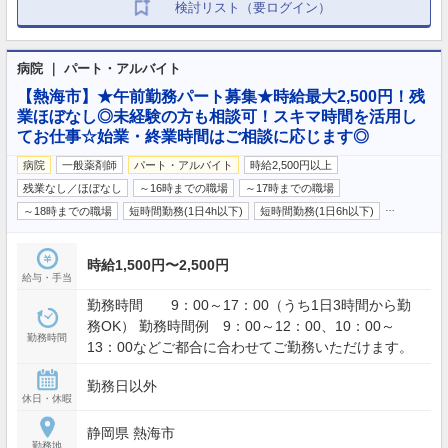
検討リスト（要ログイン）
病院 ｜ パート・アルバイト
【熱海市】★午前勤務パート募集★時給最大2,500円！残
業ほぼなし◎未経験の方も相談可！スキマ時間を活用し
てお仕事☆始業・終業時間はご相談に応じます◎
病院
一般薬剤師
パート・アルバイト
時給2,500円以上
残業なし／ほぼなし
～16時までの職場
～17時までの職場
…
～18時までの職場
短時間勤務(1日4h以下)
短時間勤務(1日6h以下)
時給1,500円〜2,500円
給与・手当
勤務時間 9：00～17：00（うち1日3時間から勤
務OK） 勤務時間例 9：00～12：00、10：00～
勤務時間
13：00などご都合に合わせてご勤務いただけます。
勤務日以外
休日・休暇
静岡県 熱海市
勤務地