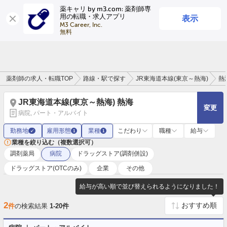
薬キャリ by m3.com: 薬剤師専
表示
用の転職・求人アプリ
ログイン
会員登録
M3 Career, Inc.

無料
薬剤師の求人・転職TOP
路線・駅で探す
JR東海道本線(東京～熱海)
熱
JR東海道本線(東京～熱海) 熱海
変更
病院, パート・アルバイト
勤務地
雇用形態
業種
こだわり
職種
給与
✓
1
1
業種を絞り込む（複数選択可）
調剤薬局
病院
ドラッグストア(調剤併設)
ドラッグストア(OTCのみ)
企業
その他
給与が高い順で並び替えられるようになりました！
2
件
の検索結果
1-20件