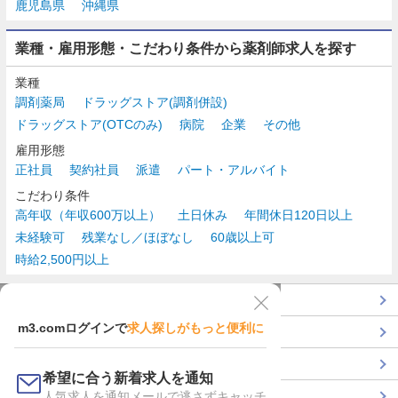
鹿児島県
沖縄県
業種・雇用形態・こだわり条件から薬剤師求人を探す
業種
調剤薬局
ドラッグストア(調剤併設)
ドラッグストア(OTCのみ)
病院
企業
その他
雇用形態
正社員
契約社員
派遣
パート・アルバイト
こだわり条件
高年収（年収600万以上）
土日休み
年間休日120日以上
未経験可
残業なし／ほぼなし
60歳以上可
時給2,500円以上
TOP
m3.comログインで
求人探しがもっと便利に
最近チェックした求人一覧
薬剤師の転職成功ガイド
希望に合う新着求人を通知
コンサルタントに転職相談
人気求人を通知メールで逃さずキャッチ