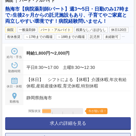
病院 ｜ パート・アルバイト
熱海市【病院薬剤師/パート】週3〜5日・日勤のみ17時ま
で♪生後2ヶ月からの託児施設もあり、子育てやご家庭と
両立しやすい環境です！病院経験問いません！
病院
一般薬剤師
パート・アルバイト
残業なし／ほぼなし
休日120日
…
有休推奨
～17時までの職場
～18時までの職場
託児所
未経験可
時給1,800円〜2,000円
給与・手当
平日8:30〜17:00 土曜8:30〜12:30
勤務時間
【休日】 シフトによる 【休暇】介護休暇,年次有給
休暇,産前産後休暇,育児休暇,特別休暇
休日・休暇
静岡県熱海市
勤務地
閲覧状況
今が狙い目！
求人の詳細を見る