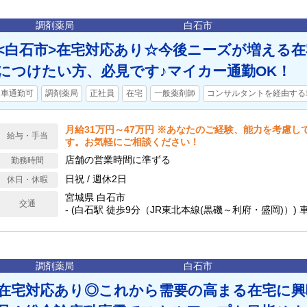
調剤薬局
白石市
<白石市>在宅対応あり☆今後ニーズが増える
につけたい方、必見です♪マイカー通勤OK！
車通勤可
調剤薬局
正社員
在宅
一般薬剤師
コンサルタントを経由する
月給31万円～47万円 ※あなたのご経験、能力を考慮し
給与・手当
す。お気軽にご相談ください！
店舗の営業時間に準ずる
勤務時間
日祝 / 週休2日
休日・休暇
宮城県 白石市
交通
- (白石駅 徒歩9分（JR東北本線(黒磯～利府・盛岡)）)
調剤薬局
白石市
在宅対応あり◎これから需要の高まる在宅に興