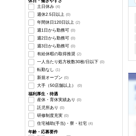
休日・働きやすさ
土日休み
(
4
)
週休2.5日以上
(
0
)
年間休日120日以上
(
2
)
週1日から勤務可
(
0
)
週2日から勤務可
(
0
)
週3日から勤務可
(
0
)
有給休暇の取得推奨
(
2
)
一人当たり処方枚数30枚/日以下
(
0
)
転勤なし
(
1
)
新規オープン
(
0
)
大手（50店舗以上）
(
0
)
福利厚生・待遇
産休・育休実績あり
(
0
)
託児所あり
(
0
)
研修制度充実
(
0
)
住宅補助(手当)・寮・社宅
(
4
)
年齢・応募要件