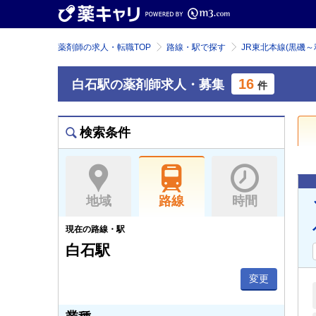
薬剤師の求人・転職TOP
路線・駅で探す
JR東北本線(黒磯～
16
白石駅の薬剤師求人・募集
件
検索条件
地域
路線
時間
現在の路線・駅
白石駅
変更