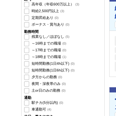
高年収（年収600万以上）
(
3
)
時給2,500円以上
(
3
)
定期昇給あり
(
0
)
ボーナス・賞与あり
(
0
)
勤務時間
残業なし／ほぼなし
(
5
)
～16時までの職場
(
0
)
～17時までの職場
(
0
)
～18時までの職場
(
1
)
短時間勤務(1日4h以下)
(
0
)
短時間勤務(1日6h以下)
(
0
)
夕方からの勤務
(
0
)
夜間・深夜帯のみ
(
0
)
土or日のみの勤務
(
0
)
通勤
駅チカ(5分以内)
(
0
)
車通勤可
(
4
)