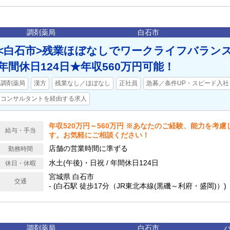
調剤薬局
白石市
<白石市>残業ほぼなしでワークライフバラン
年間休日124日★年収560万円可能！
調剤薬局
漢方
残業なし／ほぼなし
正社員
急募／条件UP・スピード入社
コンサルタントを経由する求人
年収520万円～560万円 ※あなたのご経験、能力を考
給与・手当
す。お気軽にご相談ください！
店舗の営業時間に準ずる
勤務時間
水土(午後)・日祝 / 年間休日124日
休日・休暇
宮城県 白石市
交通
- (白石駅 徒歩17分（JR東北本線(黒磯～利府・盛岡)）)
調剤薬局
白石市