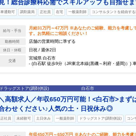
見！総合診療科応需でスキルアップも目指せま
車通勤可
調剤薬局
正社員
在宅
一般薬剤師
コンサルタントを経由する
月給31万円～47万円 ※あなたのご経験、能力を考慮し
給与・手当
す。お気軽にご相談ください！
店舗の営業時間に準ずる
勤務時間
日祝 / 週休2日
休日・休暇
宮城県 白石市
交通
- (白石駅 徒歩9分（JR東北本線(黒磯～利府・盛岡)）)
ドラッグストア(調剤併設)
白石市
＼高額求人／年収650万円可能！<白石市>ま
合わせください♪人気の土・日祝休み◎
正社員
未経験可
土日休み
一般薬剤師
ドラッグストア(調剤併設)
コン
年収450万円～650万円 ※あなたのご経験、能力を考