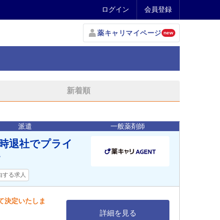
ログイン
会員登録
薬キャリマイページ
new
新着順
派遣
一般薬剤師
8時退社でプライ
す
由する求人
して決定いたしま
詳細を見る