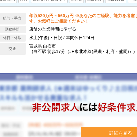
年収520万円～560万円 ※あなたのご経験、能力を考
給与・手当
す。お気軽にご相談ください！
店舗の営業時間に準ずる
勤務時間
水土(午後)・日祝 / 年間休日124日
休日・休暇
宮城県 白石市
交通
- (白石駅 徒歩17分（JR東北本線(黒磯～利府・盛岡)）)
詳細を見る