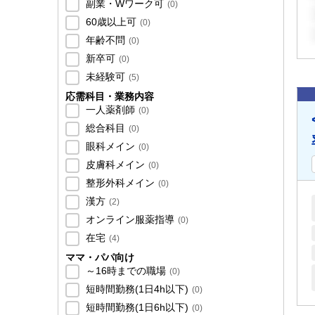
副業・Wワーク可
(
0
)
60歳以上可
(
0
)
年齢不問
(
0
)
新卒可
(
0
)
未経験可
(
5
)
応需科目・業務内容
一人薬剤師
(
0
)
総合科目
(
0
)
眼科メイン
(
0
)
皮膚科メイン
(
0
)
整形外科メイン
(
0
)
漢方
(
2
)
オンライン服薬指導
(
0
)
在宅
(
4
)
ママ・パパ向け
～16時までの職場
(
0
)
短時間勤務(1日4h以下)
(
0
)
短時間勤務(1日6h以下)
(
0
)