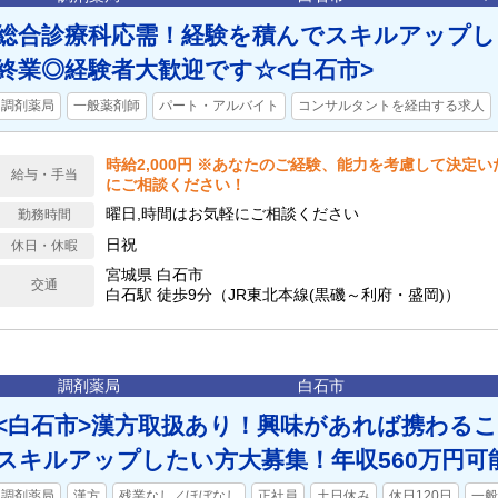
総合診療科応需！経験を積んでスキルアップしま
終業◎経験者大歓迎です☆<白石市>
調剤薬局
一般薬剤師
パート・アルバイト
コンサルタントを経由する求人
時給2,000円 ※あなたのご経験、能力を考慮して決定
給与・手当
にご相談ください！
曜日,時間はお気軽にご相談ください
勤務時間
日祝
休日・休暇
宮城県 白石市
交通
白石駅 徒歩9分（JR東北本線(黒磯～利府・盛岡)）
調剤薬局
白石市
<白石市>漢方取扱あり！興味があれば携わる
スキルアップしたい方大募集！年収560万円可
調剤薬局
漢方
残業なし／ほぼなし
正社員
土日休み
休日120日
一般