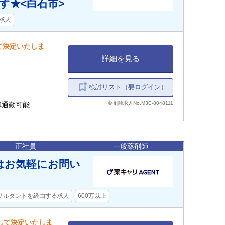
す★<白石市>
求人
て決定いたしま
詳細を見る
検討リスト（要ログイン）
薬剤師求人No.M3C-8048111
 車通勤可能
正社員
一般薬剤師
ずはお気軽にお問い
サルタントを経由する求人
600万以上
慮して決定いたしま