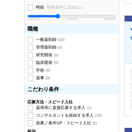
時給
検索条件に含めない
1,500円
3,000円
4,500円
職種
一般薬剤師
(
16
)
管理薬剤師
(
0
)
研究開発
(
0
)
臨床開発
(
0
)
学術
(
0
)
薬事
(
0
)
こだわり条件
応募方法・スピード入社
薬局等に直接応募する求人
(
2
)
コンサルタントを経由する求人
(
14
)
急募／条件UP・スピード入社
(
1
)
給与