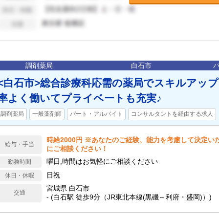
調剤薬局
白石市
<白石市>総合診療科応需の薬局でスキルアッ
率よく働いてプライベートも充実♪
調剤薬局
一般薬剤師
パート・アルバイト
コンサルタントを経由する求人
時給2000円 ※あなたのご経験、能力を考慮して決定い
給与・手当
にご相談ください！
曜日,時間はお気軽にご相談ください
勤務時間
日祝
休日・休暇
宮城県 白石市
交通
- (白石駅 徒歩9分（JR東北本線(黒磯～利府・盛岡)）)