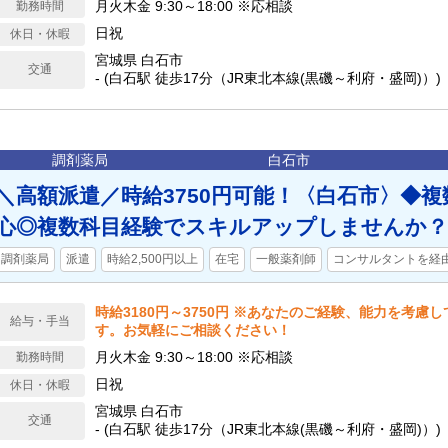
月火木金 9:30～18:00 ※応相談
勤務時間
日祝
休日・休暇
宮城県 白石市
交通
- (白石駅 徒歩17分（JR東北本線(黒磯～利府・盛岡)）)
調剤薬局
白石市
＼高額派遣／時給3750円可能！〈白石市〉◆
心◎複数科目経験でスキルアップしませんか？
調剤薬局
派遣
時給2,500円以上
在宅
一般薬剤師
コンサルタントを経
時給3180円～3750円 ※あなたのご経験、能力を考慮
給与・手当
す。お気軽にご相談ください！
月火木金 9:30～18:00 ※応相談
勤務時間
日祝
休日・休暇
宮城県 白石市
交通
- (白石駅 徒歩17分（JR東北本線(黒磯～利府・盛岡)）)