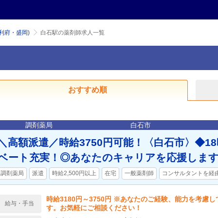
利府・盛岡)
白石駅の薬剤師求人一覧
おすすめ順
調剤薬局
白石市
＼高額派遣／時給3750円可能！〈白石市〉◆1
ベート充実！◎あなたのキャリアを応援しま
調剤薬局
派遣
時給2,500円以上
在宅
一般薬剤師
コンサルタントを経
時給3180円～3750円 ※あなたのご経験、能力を考慮
給与・手当
す。お気軽にご相談ください！