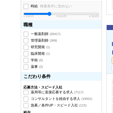
時給
検索条件に含めない
1,500円
3,000円
4,500円
職種
一般薬剤師
(
26417
)
管理薬剤師
(
369
)
研究開発
(
1
)
臨床開発
(
1
)
学術
(
0
)
薬事
(
2
)
こだわり条件
応募方法・スピード入社
薬局等に直接応募する求人
(
7117
)
コンサルタントを経由する求人
(
19501
)
急募／条件UP・スピード入社
(
115
)
給与