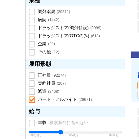
業種
調剤薬局
(
20571
)
病院
(
1442
)
ドラッグストア(調剤併設)
(
3999
)
ドラッグストア(OTCのみ)
(
618
)
企業
(
29
)
その他
(
12
)
雇用形態
正社員
(
92274
)
契約社員
(
207
)
派遣
(
3468
)
パート・アルバイト
(
26671
)
給与
年収
検索条件に含めない
500万円
650万円
800万円