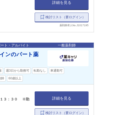
詳細を見る
検討リスト（要ログイン）
薬剤師求人No.J1017195
パート・アルバイト
一般薬剤師
メインのパート薬
場
週3日から勤務可
転勤なし
車通勤可
剤師
60歳以上
詳細を見る
〜１３：３０ ※勤
検討リスト（要ログイン）