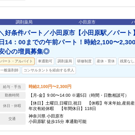
調剤薬局
小田原市
＼好条件パート／小田原市【小田原駅／パート
日14：00までの午前パート！時給2,100〜2,3
安心の増員募集◎
パート・アルバイト
車通勤可
調剤薬局
研修制度
産休・育休
残業なし
一般薬剤師
コンサルタントを経由する求人
時給2,100円〜2,300円
給与・手当
【月‐金】9:00〜14:00 ※週5日（時間・日数相談可）
勤務時間
【休日】土曜日,日曜日,祝日 【休暇】年末年始,産前産
休日・休暇
年次有給休暇 【年間休日】118日
神奈川県 小田原市
交通
小田原駅 徒歩15分 車通勤可能