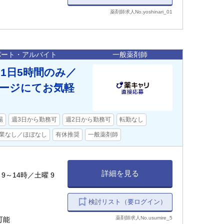
薬剤師求人No.yoshinari_01
パート・アルバイト
一般薬剤師
1日5時間のみ／
セージにてお気軽
場
週3日から勤務可
週2日から勤務可
転勤なし
業なし／ほぼなし
有休推奨
一般薬剤師
詳細を見る
～14時／土曜 9
検討リスト（要ログイン）
薬剤師求人No.usumire_5
可能