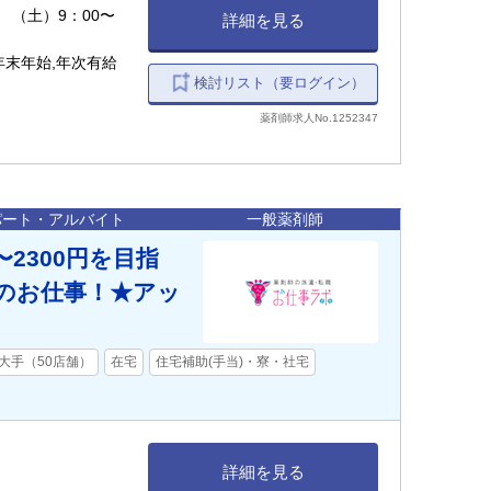
0 （土）9：00〜
詳細を見る
年末年始,年次有給
検討リスト（要ログイン）
薬剤師求人No.1252347
パート・アルバイト
一般薬剤師
〜2300円を目指
のお仕事！★アッ
大手（50店舗）
在宅
住宅補助(手当)・寮・社宅
詳細を見る