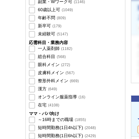
副業・Wワーク可
(
1146
)
60歳以上可
(
1049
)
年齢不問
(
809
)
新卒可
(
179
)
未経験可
(
5147
)
応需科目・業務内容
一人薬剤師
(
1182
)
総合科目
(
568
)
眼科メイン
(
272
)
皮膚科メイン
(
567
)
整形外科メイン
(
669
)
漢方
(
649
)
オンライン服薬指導
(
16
)
在宅
(
4108
)
ママ・パパ向け
～16時までの職場
(
1855
)
短時間勤務(1日4h以下)
(
2048
)
短時間勤務(1日6h以下)
(
2429
)