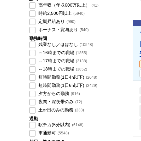
高年収（年収600万以上）
(
41
)
時給2,500円以上
(
5940
)
定期昇給あり
(
990
)
ボーナス・賞与あり
(
540
)
勤務時間
残業なし／ほぼなし
(
10548
)
～16時までの職場
(
1855
)
～17時までの職場
(
2138
)
～18時までの職場
(
3852
)
短時間勤務(1日4h以下)
(
2048
)
短時間勤務(1日6h以下)
(
2429
)
夕方からの勤務
(
916
)
夜間・深夜帯のみ
(
72
)
土or日のみの勤務
(
233
)
通勤
駅チカ(5分以内)
(
6148
)
車通勤可
(
5548
)