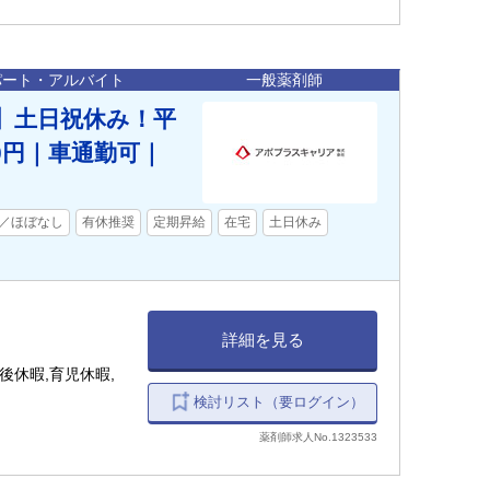
パート・アルバイト
一般薬剤師
】土日祝休み！平
00円｜車通勤可｜
／ほぼなし
有休推奨
定期昇給
在宅
土日休み
詳細を見る
後休暇,育児休暇,
検討リスト（要ログイン）
薬剤師求人No.1323533