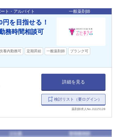
パート・アルバイト
一般薬剤師
00円を目指せる！
勤務時間相談可
扶養内勤務可
定期昇給
一般薬剤師
ブランク可
詳細を見る
い
検討リスト（要ログイン）
薬剤師求人No.J1115128