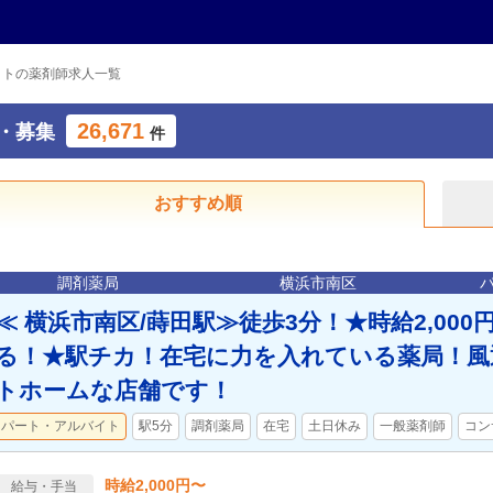
イトの薬剤師求人一覧
26,671
・募集
件
おすすめ順
調剤薬局
横浜市南区
≪ 横浜市南区/蒔田駅≫徒歩3分！★時給2,00
る！★駅チカ！在宅に力を入れている薬局！風
トホームな店舗です！
パート・アルバイト
駅5分
調剤薬局
在宅
土日休み
一般薬剤師
コン
時給2,000円〜
給与・手当