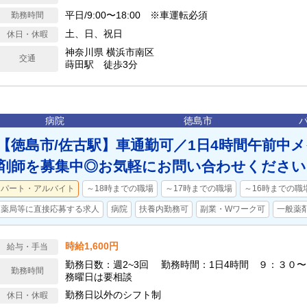
平日/9:00〜18:00 ※車運転必須
勤務時間
土、日、祝日
休日・休暇
神奈川県 横浜市南区
交通
蒔田駅 徒歩3分
病院
徳島市
【徳島市/佐古駅】車通勤可／1日4時間午前中
剤師を募集中◎お気軽にお問い合わせください
パート・アルバイト
～18時までの職場
～17時までの職場
～16時までの職
薬局等に直接応募する求人
病院
扶養内勤務可
副業・Wワーク可
一般薬
時給1,600円
給与・手当
勤務日数：週2~3回 勤務時間：1日4時間 ９：３０
勤務時間
務曜日は要相談
勤務日以外のシフト制
休日・休暇