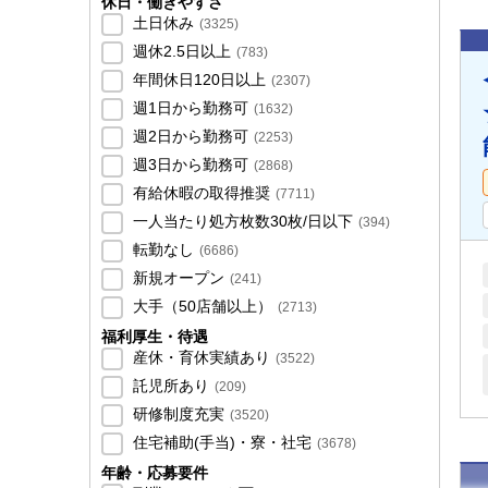
休日・働きやすさ
土日休み
(
3325
)
週休2.5日以上
(
783
)
年間休日120日以上
(
2307
)
週1日から勤務可
(
1632
)
週2日から勤務可
(
2253
)
週3日から勤務可
(
2868
)
有給休暇の取得推奨
(
7711
)
一人当たり処方枚数30枚/日以下
(
394
)
転勤なし
(
6686
)
新規オープン
(
241
)
大手（50店舗以上）
(
2713
)
福利厚生・待遇
産休・育休実績あり
(
3522
)
託児所あり
(
209
)
研修制度充実
(
3520
)
住宅補助(手当)・寮・社宅
(
3678
)
年齢・応募要件