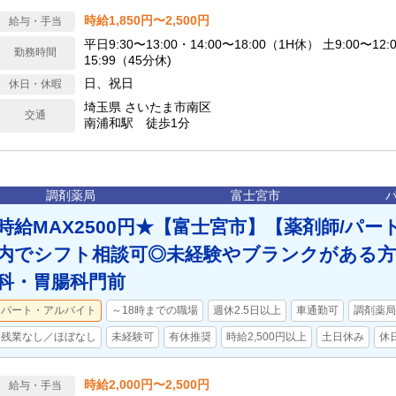
時給1,850円〜2,500円
給与・手当
平日9:30〜13:00・14:00〜18:00（1H休） 土9:00〜12:
勤務時間
15:99（45分休)
日、祝日
休日・休暇
埼玉県 さいたま市南区
交通
南浦和駅 徒歩1分
調剤薬局
富士宮市
時給MAX2500円★【富士宮市】【薬剤師/パー
内でシフト相談可◎未経験やブランクがある方
科・胃腸科門前
パート・アルバイト
～18時までの職場
週休2.5日以上
車通勤可
調剤薬局
残業なし／ほぼなし
未経験可
有休推奨
時給2,500円以上
土日休み
休日
時給2,000円〜2,500円
給与・手当