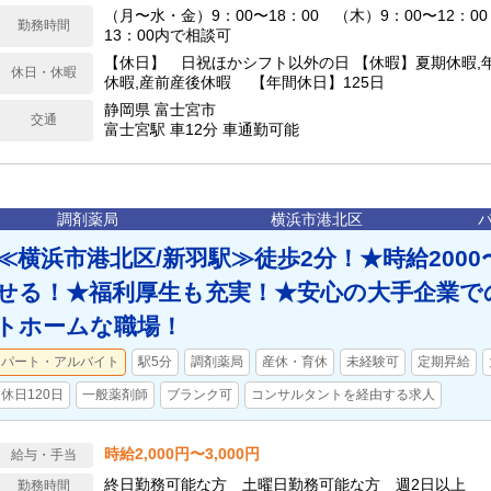
（月〜水・金）9：00〜18：00 （木）9：00〜12：0
勤務時間
13：00内で相談可
【休日】 日祝ほかシフト以外の日 【休暇】夏期休暇,
休日・休暇
休暇,産前産後休暇 【年間休日】125日
静岡県 富士宮市
交通
富士宮駅 車12分 車通勤可能
調剤薬局
横浜市港北区
≪横浜市港北区/新羽駅≫徒歩2分！★時給2000
せる！★福利厚生も充実！★安心の大手企業で
トホームな職場！
パート・アルバイト
駅5分
調剤薬局
産休・育休
未経験可
定期昇給
休日120日
一般薬剤師
ブランク可
コンサルタントを経由する求人
時給2,000円〜3,000円
給与・手当
終日勤務可能な方 土曜日勤務可能な方 週2日以上
勤務時間