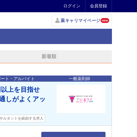
ログイン
会員登録
薬キャリマイページ
new
新着順
パート・アルバイト
一般薬剤師
0円以上を目指せ
通しがよくアッ
サルタントを経由する求人