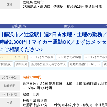
徳島県 徳島市
交通
JR徳島線・高徳線 佐古駅 徒歩約15分 車通勤可能
調剤薬局
藤沢市
【藤沢市／辻堂駅】週2日★水曜・土曜の勤務／
時給2,300円！マイカー通勤OK／まずはメッ
にご相談ください♪
パート・アルバイト
～18時までの職場
～17時までの職場
～16時までの職
車通勤可
調剤薬局
薬局等に直接応募する求人
短時間勤務(1日6h以下)
残
時給2,300円
給与・手当
勤務日数：週2日 勤務曜日：水曜・土曜 勤務時間：水曜 9
勤務時間
～15時の間で5時間
勤務日以外
休日・休暇
神奈川県 藤沢市
交通
辻堂駅 徒歩17分（JR東海道本線(東京～熱海)） 車通勤