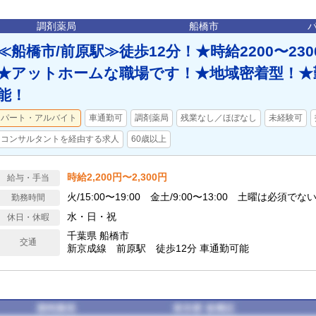
調剤薬局
船橋市
≪船橋市/前原駅≫徒歩12分！★時給2200〜23
★アットホームな職場です！★地域密着型！★
能！
パート・アルバイト
車通勤可
調剤薬局
残業なし／ほぼなし
未経験可
コンサルタントを経由する求人
60歳以上
時給2,200円〜2,300円
給与・手当
火/15:00〜19:00 金土/9:00〜13:00 土曜は必須でな
勤務時間
水・日・祝
休日・休暇
千葉県 船橋市
交通
新京成線 前原駅 徒歩12分 車通勤可能