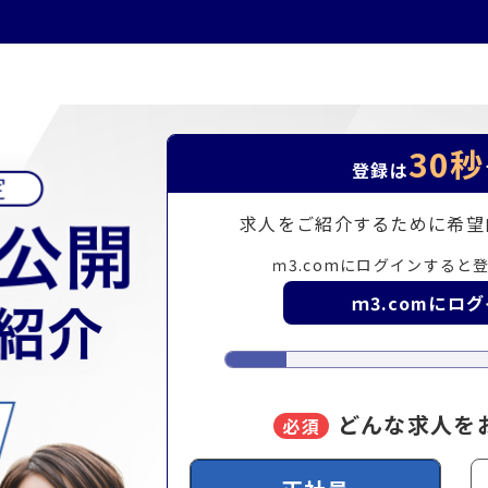
30秒
登録は
求人をご紹介するために
希望
ｍ3.comにログインすると
ｍ3.comにロ
どんな求人を
必須