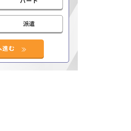
パート
派遣
へ進む