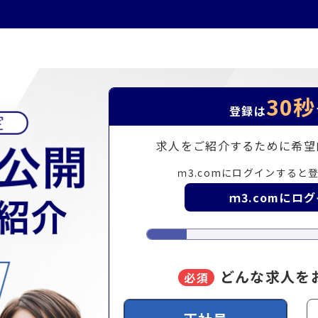
30秒
登録は
求人をご紹介するために
希望
ｍ3.comにログインすると
ｍ3.comにロ
どんな求人を
必須