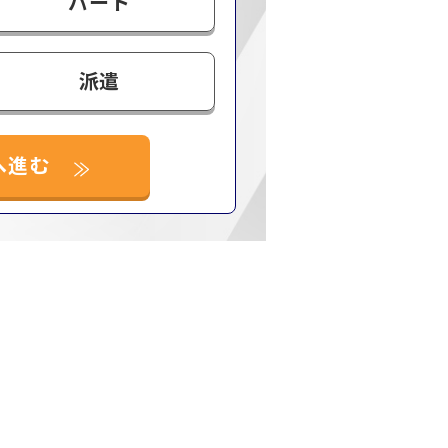
パート
派遣
へ進む