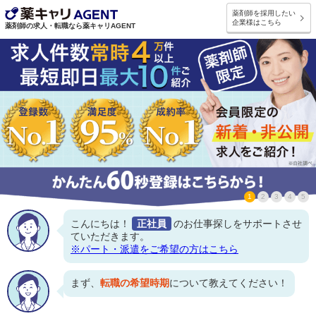
薬剤師を採用したい
企業様はこちら
薬剤師の求人・転職なら薬キャリAGENT
1
2
3
4
5
こんにちは！
正社員
のお仕事探しをサポートさせ
ていただきます。
※パート・派遣をご希望の方はこちら
まず、
転職の希望時期
について教えてください！