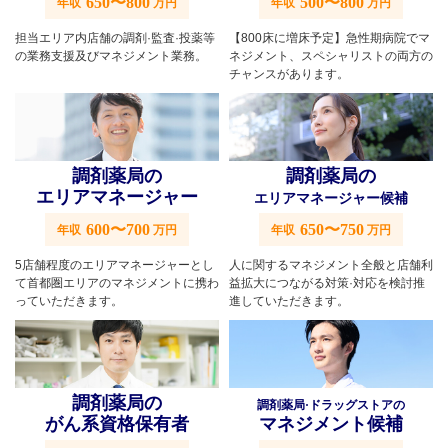
650〜800
500〜800
年収
万円
年収
万円
担当エリア内店舗の調剤·監査·投薬等
【800床に増床予定】急性期病院でマ
の業務支援及びマネジメント業務。
ネジメント、スペシャリストの両方の
チャンスがあります。
調剤薬局の
調剤薬局の
エリアマネージャー
エリアマネージャー候補
600〜700
650〜750
年収
万円
年収
万円
5店舗程度のエリアマネージャーとし
人に関するマネジメント全般と店舗利
て首都圏エリアのマネジメントに携わ
益拡大につながる対策·対応を検討推
っていただきます。
進していただきます。
調剤薬局の
調剤薬局·ドラッグストアの
がん系資格保有者
マネジメント候補