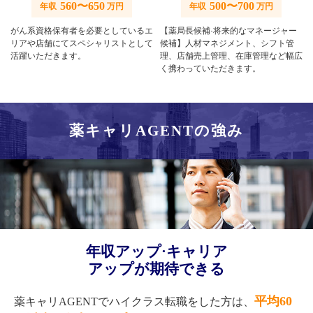
560〜650
500〜700
年収
万円
年収
万円
がん系資格保有者を必要としているエ
【薬局長候補·将来的なマネージャー
リアや店舗にてスペシャリストとして
候補】人材マネジメント、シフト管
活躍いただきます。
理、店舗売上管理、在庫管理など幅広
く携わっていただきます。
薬キャリAGENTの強み
年収アップ·キャリア
アップが期待できる
平均60
薬キャリAGENTでハイクラス転職をした方は、