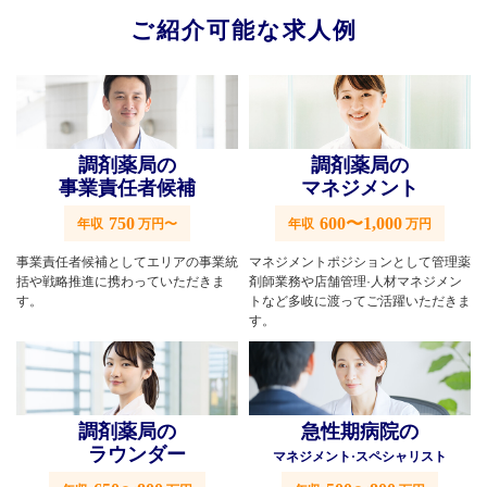
ご紹介可能な求人例
調剤薬局の
調剤薬局の
事業責任者候補
マネジメント
750
600〜1,000
年収
万円〜
年収
万円
事業責任者候補としてエリアの事業統
マネジメントポジションとして管理薬
括や戦略推進に携わっていただきま
剤師業務や店舗管理·人材マネジメン
す。
トなど多岐に渡ってご活躍いただきま
す。
調剤薬局の
急性期病院の
ラウンダー
マネジメント·スペシャリスト