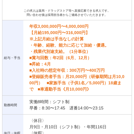
この求人は薬局・ドラッグストア等へ直接応募できる求人です。
問い合わせ後は採用担当者からご連絡させていただきます。
年収3,000,000円〜4,000,000円
【月給195,000円〜316,000円】
※上記月給は手当なしの計算
・年齢、経験、能力に応じて加給・優遇。
・残業代別途支給。（1分単位）
■賞与回数：年2回（6月、12月）
給与・手当
■昇給：4月
■入社時の想定年収：300万円〜400万円
■登録販売者手当：月20,000円（研修期間は月10,0
00円） ■家族手当（子供1名／5,000円）18歳ま
で ■車通勤手当《月10,000円》
実働8時間：シフト制
勤務時間
早番：8:30〜17:45 遅番14:00〜23:15
〈休日〉
月9日・月10日（シフト制）・年間116日
〈休暇〉
休日・休暇