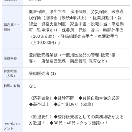
健康保険、厚生年金、雇用保険、労災保険、医療過
誤保険 (退職金（勤続4年以上）・従業員割引・報
奨金・資格支援制度・家族手当・役職手当・車通勤
福利厚生・
保険
可・駐車場あり・保養所・昇給・賞与・時間外手当
（100％支給）・登録録販売者手当・車通勤手当
（月10,000円）)
登録販売者業務（一般用医薬品の管理･販売･接
業務内容
客）、店舗運営業務（商品管理･教育など）
募集職種
登録販売者 (1)
（人数）
なし
転勤の有無
《応募資格》◆経験不問 ◆普通自動車免許必須
◆高卒以上 ◆定年制あり（60歳）
《歓迎要件》◆登録販売者としての業務経験がある
方歓迎！ ◆30代・40代スタッフ活躍中！
その他のコ
メント