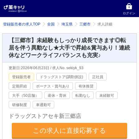
ログイン
登録販売者の求人TOP
全国
埼玉県
三郷市
求人詳細
【三郷市】未経験もしっかり成長できます◎転
居を伴う異動なし★大手で昇給&賞与あり！連続
休などワークライフバランスも充実♪
更新日:2026年06月23日 / 求人No. sekiyk_93
登録販売者
ドラッグストア(調剤併設)
正社員
定期昇給
ボーナス・賞与あり
有休推奨
大手（50店舗）
産休・育休
転勤なし
未経験可
研修制度
車通勤可
ドラッグストアセキ新三郷店
この求人に直接応募する