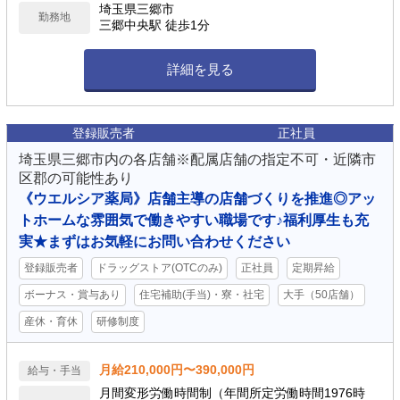
埼玉県三郷市
勤務地
三郷中央駅 徒歩1分
詳細を見る
登録販売者
正社員
埼玉県三郷市内の各店舗※配属店舗の指定不可・近隣市
区郡の可能性あり
《ウエルシア薬局》店舗主導の店舗づくりを推進◎アッ
トホームな雰囲気で働きやすい職場です♪福利厚生も充
実★まずはお気軽にお問い合わせください
登録販売者
ドラッグストア(OTCのみ)
正社員
定期昇給
ボーナス・賞与あり
住宅補助(手当)・寮・社宅
大手（50店舗）
産休・育休
研修制度
月給210,000円〜390,000円
給与・手当
月間変形労働時間制（年間所定労働時間1976時