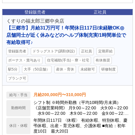
登録販売者
正社員
くすりの福太郎三郷中央店
【三郷市】月給31万円可！年間休日117日/未経験OK◎
店舗同士が近く休みなどのヘルプ体制充実/1時間単位で
有給取得可♪
登録販売者
ドラッグストア(調剤併設)
正社員
定期昇給
ボーナス・賞与あり
住宅補助(手当)・寮・社宅
有休推奨
駅5分
大手（50店舗）
産休・育休
未経験可
研修制度
ブランク可
月給200,000円〜310,000円
給与・手当
シフト制 ※時間外勤務（平均10時間/月未満）
《店舗営業時間》 月9:00～22:00 火9:00～22:00
勤務時間
水9:00～22:00 木9:00～22:00 金9:00～22:0
0 土9:00～22:00 日9:00～22:00
年間休日117日 〈休暇〉 有給休暇、特別休暇、慶
弔休暇、出産・育児休暇、介護休暇 ■有給：初年
休日・休暇
度10日 最大20日