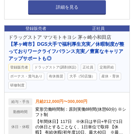
詳細を見る
登録販売者
正社員
ドラッグストア マツモトキヨシ 茅ヶ崎小和田店
【茅ヶ崎市】DGS大手で福利厚生充実／休暇制度が整
っておりワークライフバランス充実／豊富なキャリア
アップサポートも◎
登録販売者
ドラッグストア(調剤併設)
正社員
定期昇給
ボーナス・賞与あり
有休推奨
大手（50店舗）
産休・育休
研修制度
月給212,000円〜300,000円
給与・手当
変形労働時間制：原則実働8時間(休憩60分) ※シ
勤務時間
フト制
【年間休日】117日 ※休日は半日+半日で1日
の休日とすることなく、1日単位で取得 【休
休日・休暇
暇】 有給休暇(初年度10日、最大40日 ※最低5