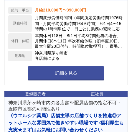
月給210,000円〜390,000円
給与・手当
月間変形労働時間制（年間所定労働時間1976時
勤務時間
間・月間平均労働時間164.6時間） ※1日4〜15
時間の1時間単位で、日ごとに業務の繁閑に応じ
て勤務時間を設定します。
年間休日118日 ※1日平均8時間勤務の場合、
月間休日8〜11日 年次有給休暇（初年度10日、
休日・休暇
最大年間20日付与、時間単位取得可）、慶弔休
暇、子の看護休暇、介護休暇 他
神奈川県茅ヶ崎市
勤務地
各店舗による
詳細を見る
登録販売者
正社員
神奈川県茅ヶ崎市内の各店舗※配属店舗の指定不可・
近隣市区郡の可能性あり
《ウエルシア薬局》店舗主導の店舗づくりを推進◎ア
ットホームな雰囲気で働きやすい職場です♪福利厚生も
充実★まずはお気軽にお問い合わせください