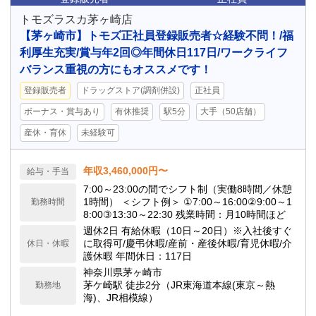
トモズラスカ茅ヶ崎店
【茅ヶ崎市】トモズ正社員登録販売者☆経験不問！/福
利厚生充実/賞与年2回◎年間休日117日/ワークライフ
バランス重視の方にもオススメです！
登録販売者
ドラッグストア(調剤併設)
正社員
ボーナス・賞与あり
有休推奨
駅5分
大手（50店舗）
産休・育休
未経験可
年収3,460,000円〜
給与・手当
7:00～23:00の間でシフト制（実働8時間／休憩
1時間） ＜シフト例＞ ①7:00～16:00②9:00～1
勤務時間
8:00③13:30～22:30 残業時間：月10時間ほど
週休2日 有給休暇（10日～20日）※入社後すぐ
に取得可/慶弔休暇/産前・産後休暇/育児休暇/介
休日・休暇
護休暇 年間休日：117日
神奈川県茅ヶ崎市
茅ケ崎駅 徒歩2分（JR東海道本線(東京～熱
勤務地
海)、JR相模線）