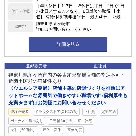
【年間休日】117日 ※休日は半日+半日で1日
の休日とすることなく、1日単位で取得 【休
休日・休暇
暇】 有給休暇(初年度10日、最大40日 ※最低5
日間の有給休暇取得を義務付） 連続休暇(最大7
神奈川県茅ヶ崎市
勤務地
日）、慶弔休暇、アニバーサリー(1日）、 産
詳細はお問い合わせください
前産後(産前6週産後8週)、育児(最大2年）、介
護休業 他
詳細を見る
登録販売者
正社員
神奈川県茅ヶ崎市内の各店舗※配属店舗の指定不可・
近隣市区郡の可能性あり
《ウエルシア薬局》店舗主導の店舗づくりを推進◎ア
ットホームな雰囲気で働きやすい職場です♪福利厚生も
充実★まずはお気軽にお問い合わせください
登録販売者
ドラッグストア(OTCのみ)
正社員
定期昇給
ボーナス・賞与あり
住宅補助(手当)・寮・社宅
大手（50店舗）
産休・育休
研修制度