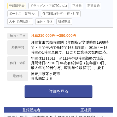
登録販売者
ドラッグストア(OTCのみ)
正社員
定期昇給
ボーナス・賞与あり
住宅補助(手当)・寮・社宅
大手（50店舗）
産休・育休
研修制度
月給210,000円〜390,000円
給与・手当
月間変形労働時間制（年間所定労働時間1988時
勤務時間
間・月間平均労働時間165.6時間） ※1日4〜15
時間の1時間単位で、日ごとに業務の繁閑に応じ
て勤務時間を設定します。
年間休日116日 ※1日平均8時間勤務の場合、
月間休日8〜10日 年次有給休暇（初年度10日、
休日・休暇
最大年間20日付与、時間単位取得可）、慶弔休
暇、子の看護休暇、介護休暇 他
神奈川県茅ヶ崎市
勤務地
各店舗による
詳細を見る
登録販売者
正社員