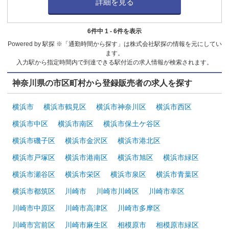
詳細を見る
6件中 1 - 6件を表示
Powered by 駅探 ※「通勤時間から探す」は株式会社駅探の情報を元にしてい
ます。
入力駅から指定時間内で到達できる駅付近の求人情報が検索されます。
神奈川県の市区町村から登録販売者の求人を探す
横浜市
横浜市鶴見区
横浜市神奈川区
横浜市西区
横浜市中区
横浜市南区
横浜市保土ケ谷区
横浜市磯子区
横浜市金沢区
横浜市港北区
横浜市戸塚区
横浜市港南区
横浜市旭区
横浜市緑区
横浜市瀬谷区
横浜市栄区
横浜市泉区
横浜市青葉区
横浜市都筑区
川崎市
川崎市川崎区
川崎市幸区
川崎市中原区
川崎市高津区
川崎市多摩区
川崎市宮前区
川崎市麻生区
相模原市
相模原市緑区