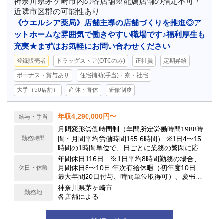
神奈川県茅ヶ崎市内の各店舗※配属店舗の指定不可・
近隣市区郡の可能性あり
《ウエルシア薬局》店舗主導の店舗づくりを推進◎ア
ットホームな雰囲気で働きやすい職場です♪福利厚生も
充実★まずはお気軽にお問い合わせください
登録販売者
ドラッグストア(OTCのみ)
正社員
定期昇給
ボーナス・賞与あり
住宅補助(手当)・寮・社宅
大手（50店舗）
産休・育休
研修制度
年収4,290,000円〜
給与・手当
月間変形労働時間制（年間所定労働時間1988時
勤務時間
間・月間平均労働時間165.6時間） ※1日4〜15
時間の1時間単位で、日ごとに業務の繁閑に応じ
て勤務時間を設定します。
年間休日116日 ※1日平均8時間勤務の場合、
月間休日8〜10日 年次有給休暇（初年度10日、
休日・休暇
最大年間20日付与、時間単位取得可）、慶弔休
暇、子の看護休暇、介護休暇 他
神奈川県茅ヶ崎市
勤務地
各店舗による