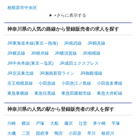
相模原市中央区
+さらに表示する
神奈川県の人気の路線から登録販売者の求人を探す
JR東海道本線(東京～熱海)
JR南武線
JR鶴見線
JR横浜線
JR根岸線
JR横須賀線
JR相模線
JR中央本線(東京～塩尻)
JR成田エクスプレス
JR京浜東北線
JR湘南新宿ライン
JR御殿場線
京王相模原線
小田急線
小田急江ノ島線
小田急多摩線
東急東横線
東急目黒線
東急田園都市線
東急大井町線
神奈川県の人気の駅から登録販売者の求人を探す
川崎
横浜
戸塚
大船
藤沢
辻堂
茅ケ崎
平塚
大磯
二宮
国府津
鴨宮
小田原
早川
根府川