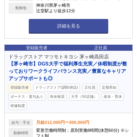
日間の有給休暇取得を義務付） 連続休暇(最大7
神奈川県茅ヶ崎市
勤務地
日）、慶弔休暇、アニバーサリー(1日）、 産
辻堂駅より徒歩12分
前産後(産前6週産後8週)、育児(最大2年）、介
護休業 他
詳細を見る
登録販売者
正社員
ドラッグストア マツモトキヨシ 茅ヶ崎高田店
【茅ヶ崎市】DGS大手で福利厚生充実／休暇制度が整
っておりワークライフバランス充実／豊富なキャリア
アップサポートも◎
登録販売者
ドラッグストア(調剤併設)
正社員
定期昇給
ボーナス・賞与あり
有休推奨
大手（50店舗）
産休・育休
研修制度
月給212,000円〜300,000円
給与・手当
変形労働時間制：原則実働8時間(休憩60分) ※シ
勤務時間
フト制