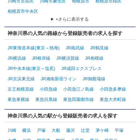
川崎市宮前区
川崎市麻生区
相模原市
相模原市緑区
相模原市中央区
+さらに表示する
神奈川県の人気の路線から登録販売者の求人を探す
JR東海道本線(東京～熱海)
JR南武線
JR鶴見線
JR横浜線
JR根岸線
JR横須賀線
JR相模線
JR中央本線(東京～塩尻)
JR成田エクスプレス
JR京浜東北線
JR湘南新宿ライン
JR御殿場線
京王相模原線
小田急線
小田急江ノ島線
小田急多摩線
東急東横線
東急目黒線
東急田園都市線
東急大井町線
神奈川県の人気の駅から登録販売者の求人を探す
川崎
横浜
戸塚
大船
藤沢
辻堂
茅ケ崎
平塚