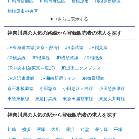
川崎市宮前区
川崎市麻生区
相模原市
相模原市緑区
相模原市中央区
+さらに表示する
神奈川県の人気の路線から登録販売者の求人を探す
JR東海道本線(東京～熱海)
JR南武線
JR鶴見線
JR横浜線
JR根岸線
JR横須賀線
JR相模線
JR中央本線(東京～塩尻)
JR成田エクスプレス
JR京浜東北線
JR湘南新宿ライン
JR御殿場線
京王相模原線
小田急線
小田急江ノ島線
小田急多摩線
東急東横線
東急目黒線
東急田園都市線
東急大井町線
神奈川県の人気の駅から登録販売者の求人を探す
川崎
横浜
戸塚
大船
藤沢
辻堂
茅ケ崎
平塚